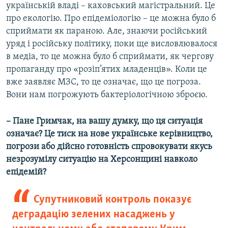
українській владі – каховський магістральний. Це
про екологію. Про епідеміологію – це можна було б
сприймати як параною. Але, знаючи російський
уряд і російську політику, поки ще висловлювалося
в медіа, то це можна було б сприймати, як чергову
пропаганду про «розіп’ятих младенців». Коли це
вже заявляє МЗС, то це означає, що це погроза.
Вони нам погрожують бактеріологічною зброєю.
– Пане Гримчак, на вашу думку, що ця ситуація
означає? Це тиск на нове українське керівництво,
погрози або дійсно готовність спровокувати якусь
незрозумілу ситуацію на Херсонщині навколо
епідемій?
Супутниковий контроль показує
деградацію зелених насаджень у