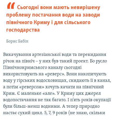
Сьогодні вони мають невирішену
проблему постачання води на заводи
північного Криму і для сільського
господарства
Борис Бабін
Викачування артезіанської води та перекидання
річок на північ – у них був такий проект. Бо русло
Північнокримського каналу сьогодні
використовують на «реверс». Вони накопичують
воду у гірських водосховищах, скидають її в канал,
а потім «реверсом» хочуть качати на північний
Крим. Є маленьке «але». У Криму цих джерел
водопостачання не так багато. І п'ять років окупації
були більш-менш водними. А тепер природно
настає сухий цикл. 5, 7, 9 років (не знаю, скільки