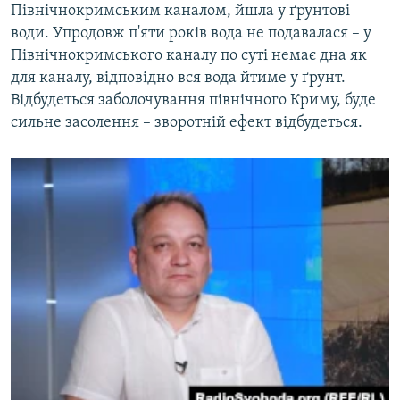
Північнокримським каналом, йшла у ґрунтові
води. Упродовж п'яти років вода не подавалася – у
Північнокримського каналу по суті немає дна як
для каналу, відповідно вся вода йтиме у ґрунт.
Відбудеться заболочування північного Криму, буде
сильне засолення – зворотній ефект відбудеться.