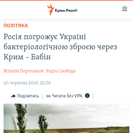
Доступність
посилання
Перейти
ПОЛІТИКА
до
НОВИНИ
Росія погрожує Україні
основного
ВОДА.КРИМ
матеріалу
бактеріологічною зброєю через
ВІДЕО ТА ФОТО
Перейти
Крим – Бабін
до
ПОЛІТИКА
основної
Віталій Портников
Радіо Свобода
БЛОГИ
навігації
Перейти
20 червень 2019, 22:30
ПОГЛЯД
до
ІНТЕРВ'Ю
Поділитись
Читати без VPN
пошуку
ВСЕ ЗА ДЕНЬ
СПЕЦПРОЕКТИ
ЯК ОБІЙТИ БЛОКУВАННЯ
ДЕПОРТАЦІЯ