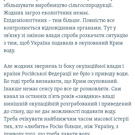
збільшувати виробництво сільгосппродукції.
Жодних загроз екологічних немає.
Епідеміологічних – тим більше. Повністю все
контролюється відповідними органами. Тут у
зв’язку зі зміною влади спроба розкачати ситуацію
з тим, щоб Україна подавала в окупований Крим
воду.
Але жодних звернень із боку окупаційної влади і
країни Російської Федерації не було з приводу води.
Бо тоді треба визнавати, що Крим окупований.
Інакше немає сенсу про все це розмовляти. Сам
канал за останніх п'ять років «завдяки» владі
нинішній окупаційній розграбований і приведений
до стану, що не дає можливості подавати воду.
Треба очікувати найближчим часом масової істерії
тих, хто «любить» Росію більше, ніж Україну, з
приводу того, що треба давати воду.