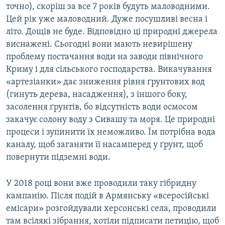
точно), скоріш за все 7 років будуть маловодними.
Цей рік уже маловодний. Дуже посушливі весна і
літо. Дощів не буде. Відповідно ці природні джерела
виснажені. Сьогодні вони мають невирішену
проблему постачання води на заводи північного
Криму і для сільського господарства. Викачування
«артезіанки» дає зниження рівня ґрунтових вод
(гинуть дерева, насадження), з іншого боку,
засолення ґрунтів, бо відсутність води осмосом
закачує солону воду з Сивашу та моря. Це природні
процеси і зупинити їх неможливо. Їм потрібна вода
каналу, щоб заганяти її насамперед у ґрунт, щоб
повернути підземні води.
У 2018 році вони вже проводили таку гібридну
кампанію. Після подій в Армянську «всеросійські
емісари» розгойдували херсонські села, проводили
там всілякі зібрання, хотіли підписати петицію, щоб