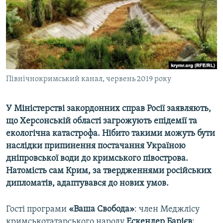
ВІДЕОУРОКИ «ELIFBE»
Русский
СВІДЧЕННЯ ОКУПАЦІЇ
Qırımtatar
УКРАЇНСЬКА ПРОБЛЕМА КРИМУ
ДОЛУЧАЙСЯ!
ІНФОГРАФІКА
Північнокримський канал, червень 2019 року
У Міністерстві закордонних справ Росії заявляють,
Усі сайти RFE/RL
що Херсонській області загрожують епідемії та
екологічна катастрофа. Нібито такими можуть бути
наслідки припинення постачання Україною
дніпровської води до кримського півострова.
Натомість сам Крим, за твердженнями російських
дипломатів, адаптувався до нових умов.
​
Гості програми
«Ваша Свобода»
: член Меджлісу
кримськотатарського народу
Ескендер
Барієв
;