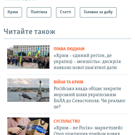
Крим
Політика
Статті
Головне за добу
Читайте також
ПРАВА ЛЮДИНИ
«Крим – єдиний регіон, де
українці – меншість»: дискусія
навколо нової пам'ятної дати
ВІЙНА ТА КРИМ
Російська влада обіцяє закрити
морський шлях українським
БпЛА до Севастополя. Чи реально
це?
СУСПІЛЬСТВО
«Крим – не Росія»: маркетплейс
Ozon припинив прийом нових