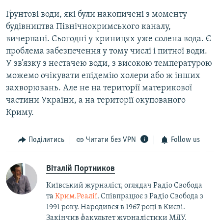
Ґрунтові води, які були накопичені з моменту
будівництва Північнокримського каналу,
вичерпані. Сьогодні у криницях уже солена вода. Є
проблема забезпечення у тому числі і питної води.
У зв’язку з нестачею води, з високою температурою
можемо очікувати епідемію холери або ж інших
захворювань. Але не на території материкової
частини України, а на території окупованого
Криму.
Поділитись
Читати без VPN
Follow us
Віталій Портников
Київський журналіст, оглядач Радіо Свобода
та
Крим.Реалії
. Співпрацює з Радіо Свобода з
1991 року. Народився в 1967 році в Києві.
Закінчив факультет журналістики МДУ.