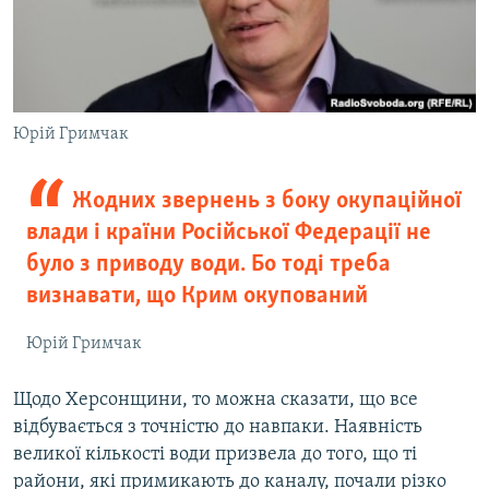
Юрій Гримчак
Жодних звернень з боку окупаційної
влади і країни Російської Федерації не
було з приводу води. Бо тоді треба
визнавати, що Крим окупований
Юрій Гримчак
Щодо Херсонщини, то можна сказати, що все
відбувається з точністю до навпаки. Наявність
великої кількості води призвела до того, що ті
райони, які примикають до каналу, почали різко