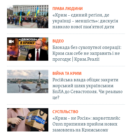
ПРАВА ЛЮДИНИ
«Крим – єдиний регіон, де
українці – меншість»: дискусія
навколо нової пам'ятної дати
ВІДЕО
Блокада без сухопутної операції:
Крим сам себе не заправить і не
прогодує | Крим.Реалії
ВІЙНА ТА КРИМ
Російська влада обіцяє закрити
морський шлях українським
БпЛА до Севастополя. Чи реально
це?
СУСПІЛЬСТВО
«Крим – не Росія»: маркетплейс
Ozon припинив прийом нових
замовлень на Кримському