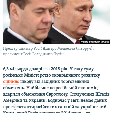
ВІДЕОУРОКИ «ELIFBE»
Русский
СВІДЧЕННЯ ОКУПАЦІЇ
Qırımtatar
УКРАЇНСЬКА ПРОБЛЕМА КРИМУ
ДОЛУЧАЙСЯ!
ІНФОГРАФІКА
Прем'єр-міністр Росії Дмитро Медведєв (ліворуч) і
президент Росії Володимир Путін
Усі сайти RFE/RL
6,3 мільярда доларів за 2018 рік. У таку суму
російське Міністерство економічного розвитку
оцінило
шкоду від західних торговельних
обмежень. Найбільше по російській економіці
вдарили обмеження Євросоюзу, Сполучених Штатів
Америки та України. Водночас у звіті немає даних
про ефект антиросійських санкцій за український