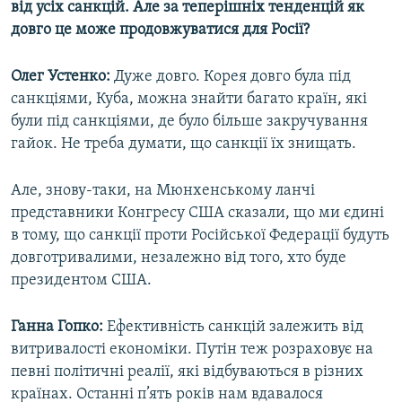
від усіх санкцій. Але за теперішніх тенденцій як
довго це може продовжуватися для Росії?
Олег Устенко:
Дуже довго. Корея довго була під
санкціями, Куба, можна знайти багато країн, які
були під санкціями, де було більше закручування
гайок. Не треба думати, що санкції їх знищать.
Але, знову-таки, на Мюнхенському ланчі
представники Конгресу США сказали, що ми єдині
в тому, що санкції проти Російської Федерації будуть
довготривалими, незалежно від того, хто буде
президентом США.
Ганна Гопко:
Ефективність санкцій залежить від
витривалості економіки. Путін теж розраховує на
певні політичні реалії, які відбуваються в різних
країнах. Останні п’ять років нам вдавалося