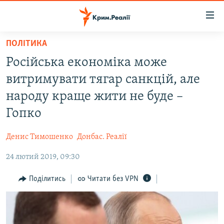
Доступність
посилання
Перейти
ПОЛІТИКА
до
НОВИНИ
Російська економіка може
основного
ВОДА.КРИМ
матеріалу
витримувати тягар санкцій, але
ВІДЕО ТА ФОТО
Перейти
народу краще жити не буде –
до
ПОЛІТИКА
Гопко
основної
БЛОГИ
навігації
Денис Тимошенко
Донбас. Реалії
Перейти
ПОГЛЯД
до
24 лютий 2019, 09:30
ІНТЕРВ'Ю
пошуку
ВСЕ ЗА ДЕНЬ
Поділитись
Читати без VPN
СПЕЦПРОЕКТИ
ЯК ОБІЙТИ БЛОКУВАННЯ
ДЕПОРТАЦІЯ