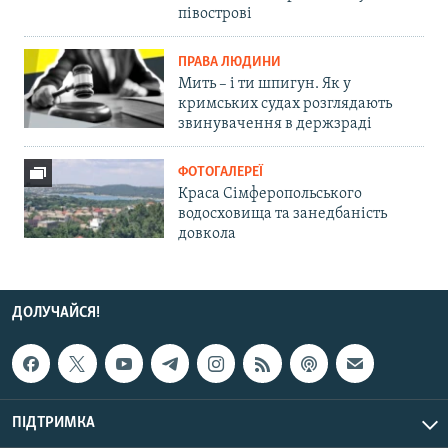
півострові
ПРАВА ЛЮДИНИ
Мить – і ти шпигун. Як у
кримських судах розглядають
звинувачення в держзраді
ФОТОГАЛЕРЕЇ
Краса Сімферопольського
водосховища та занедбаність
довкола
ДОЛУЧАЙСЯ!
ПІДТРИМКА