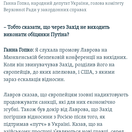
Ганна Гопко, народний депутат України, голова комітету
Верховної Ради у закордонних справах
– Тобто сказати, що через Захід не виходить
виконати обіцянки Путіна?
Ганна Гопко:
Я слухала промову Лаврова на
Мюнхенській безпековій конференції на вихідних.
Коли він звинувачував Захід, розділив його на
європейців, до яких апелював, і США, з якими
зараз ескалація відносин.
Лавров сказав, що європейцям ззовні надиктовують
продовжувати санкції, які для них економічно
згубні. Також був докір від Лаврова, що Захід
погіршив відносини з Росією після того, як
підтримав «путч» в Україні. Казав, що на
азійському просторі з’являються нові гравці, серед