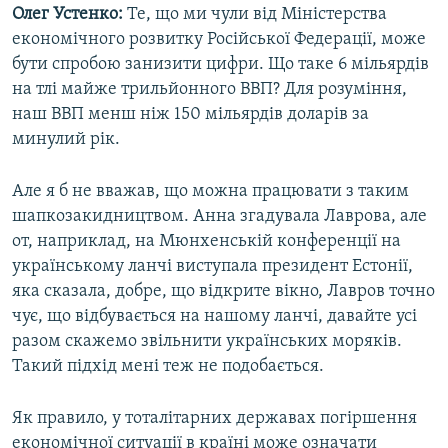
Олег Устенко:
Те, що ми чули від Міністерства
економічного розвитку Російської Федерації, може
бути спробою занизити цифри. Що таке 6 мільярдів
на тлі майже трильйонного ВВП? Для розуміння,
наш ВВП менш ніж 150 мільярдів доларів за
минулий рік.
Але я б не вважав, що можна працювати з таким
шапкозакидництвом. Анна згадувала Лаврова, але
от, наприклад, на Мюнхенській конференції на
українському ланчі виступала президент Естонії,
яка сказала, добре, що відкрите вікно, Лавров точно
чує, що відбувається на нашому ланчі, давайте усі
разом скажемо звільнити українських моряків.
Такий підхід мені теж не подобається.
Як правило, у тоталітарних державах погіршення
економічної ситуації в країні може означати