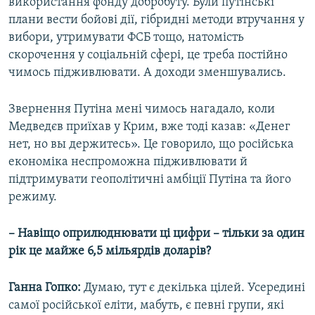
використання фонду добробуту. Були путінські
плани вести бойові дії, гібридні методи втручання у
вибори, утримувати ФСБ тощо, натомість
скорочення у соціальній сфері, це треба постійно
чимось підживлювати. А доходи зменшувались.
Звернення Путіна мені чимось нагадало, коли
Медведєв приїхав у Крим, вже тоді казав: «Денег
нет, но вы держитесь». Це говорило, що російська
економіка неспроможна підживлювати й
підтримувати геополітичні амбіції Путіна та його
режиму.
– Навіщо оприлюднювати ці цифри – тільки за один
рік це майже 6,5 мільярдів доларів?
Ганна Гопко:
Думаю, тут є декілька цілей. Усередині
самої російської еліти, мабуть, є певні групи, які