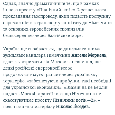
Однак, значно драматичніше те, що в рамках
іншого проекту «Північний потік»-2 розпочалося
прокладання газопроводу, який подвоїть пропускну
спроможність в транспортуванні газу до Німеччини
та основних європейських споживачів
безпосередньо через Балтійське море.
Україна ще сподівається, що дипломатичними
зусиллями канцлера Німеччини
Анґели Меркель
,
вдасться отримати від Москви запевнення, що
деякі російські енергоносії все ж
продовжуватимуть транзит через українську
територію, «забезпечуючи прибутки, такі необхідні
для української економіки». «Взамін на це Берлін
надасть Москві гарантії того, що Німеччина не
скасовуватиме проекту Північний потік»-2», –
пояснює автор матеріалу
Ніколас Ґвоздев.