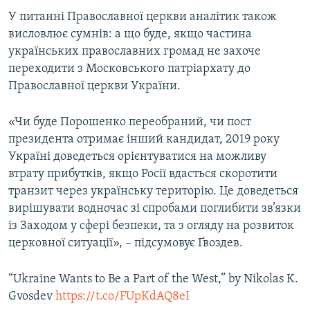
У питанні Православної церкви аналітик також
висловлює сумнів: а що буде, якщо частина
українських православних громад не захоче
переходити з Московського патріархату до
Православної церкви України.
«Чи буде Порошенко переобраний, чи пост
президента отримає інший кандидат, 2019 року
Україні доведеться орієнтуватися на можливу
втрату прибутків, якщо Росії вдасться скоротити
транзит через українську територію. Це доведеться
вирішувати водночас зі спробами поглибити зв’язки
із Заходом у сфері безпеки, та з огляду на розвиток
церковної ситуації», – підсумовує Ґвоздев.
“Ukraine Wants to Be a Part of the West,” by Nikolas K.
Gvosdev
https://t.co/FUpKdAQ8eI