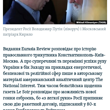
ВІДЕОУРОКИ «ELIFBE»
Русский
СВІДЧЕННЯ ОКУПАЦІЇ
Qırımtatar
УКРАЇНСЬКА ПРОБЛЕМА КРИМУ
Президент Росії Володимир Путін (ліворуч) і Московський
ДОЛУЧАЙСЯ!
ІНФОГРАФІКА
патріарх Кирило
Видання Eurasia Review розповідає про історію
Усі сайти RFE/RL
православного трикутника Константинополь-Київ-
Москва. А про суперечливі та перемінні успіхи руху
України в бік Заходу на прикладах енергетичної,
безпекової та релігійної сфер пише в авторському
матеріалі американський аналітичний центр The
National Interest. Тим часом бельгійська щоденна
газета Le Soir розповідає про можливість нової
гонки озброєнь, бо «з легкої руки» Росії припиняє
свою дію ракетний договір, підписаний у 80-х