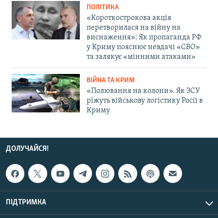
ПОЛІТИКА
«Короткострокова акція
перетворилася на війну на
виснаження»: Як пропаганда РФ
у Криму пояснює невдачі «СВО»
та залякує «мінними атаками»
ВІЙНА ТА КРИМ
«Полювання на колони». Як ЗСУ
ріжуть військову логістику Росії в
Криму
ДОЛУЧАЙСЯ!
ПІДТРИМКА