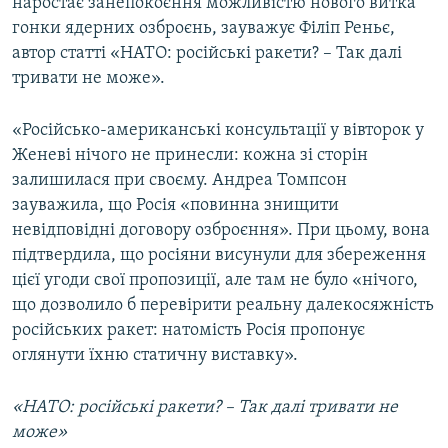
наростає занепокоєння можливістю нового витка
гонки ядерних озброєнь, зауважує Філіп Реньє,
автор статті «НАТО: російські ракети? – Так далі
тривати не може».
«Російсько-американські консультації у вівторок у
Женеві нічого не принесли: кожна зі сторін
залишилася при своєму. Андреа Томпсон
зауважила, що Росія «повинна знищити
невідповідні договору озброєння». При цьому, вона
підтвердила, що росіяни висунули для збереження
цієї угоди свої пропозиції, але там не було «нічого,
що дозволило б перевірити реальну далекосяжність
російських ракет: натомість Росія пропонує
оглянути їхню статичну виставку».
«НАТО: російські ракети? – Так далі тривати не
може»