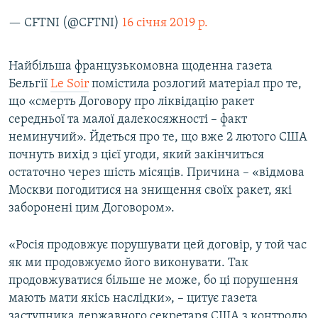
— CFTNI (@CFTNI)
16 січня 2019 р.
Найбільша французькомовна щоденна газета
Бельгії
Le Soir
помістила розлогий матеріал про те,
що «смерть Договору про ліквідацію ракет
середньої та малої далекосяжності – факт
неминучий». Йдеться про те, що вже 2 лютого США
почнуть вихід з цієї угоди, який закінчиться
остаточно через шість місяців. Причина – «відмова
Москви погодитися на знищення своїх ракет, які
заборонені цим Договором».
«Росія продовжує порушувати цей договір, у той час
як ми продовжуємо його виконувати. Так
продовжуватися більше не може, бо ці порушення
мають мати якісь наслідки», – цитує газета
заступника державного секретаря США з контролю