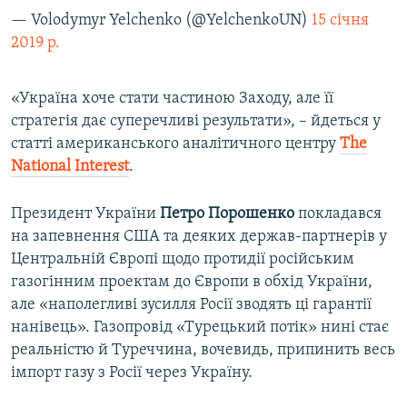
— Volodymyr Yelchenko (@YelchenkoUN)
15 січня
2019 р.
«Україна хоче стати частиною Заходу, але її
стратегія дає суперечливі результати», – йдеться у
статті американського аналітичного центру
The
National Interest
.
Президент України
Петро Порошенко
покладався
на запевнення США та деяких держав-партнерів у
Центральній Європі щодо протидії російським
газогінним проектам до Європи в обхід України,
але «наполегливі зусилля Росії зводять ці гарантії
нанівець». Газопровід «Турецький потік» нині стає
реальністю й Туреччина, вочевидь, припинить весь
імпорт газу з Росії через Україну.