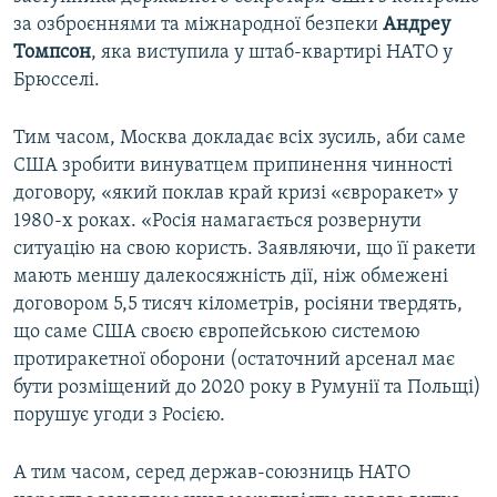
за озброєннями та міжнародної безпеки
Андреу
Томпсон
, яка виступила у штаб-квартирі НАТО у
Брюсселі.
Тим часом, Москва докладає всіх зусиль, аби саме
США зробити винуватцем припинення чинності
договору, «який поклав край кризі «євроракет» у
1980-х роках. «Росія намагається розвернути
ситуацію на свою користь. Заявляючи, що її ракети
мають меншу далекосяжність дії, ніж обмежені
договором 5,5 тисяч кілометрів, росіяни твердять,
що саме США своєю європейською системою
протиракетної оборони (остаточний арсенал має
бути розміщений до 2020 року в Румунії та Польщі)
порушує угоди з Росією.
А тим часом, серед держав-союзниць НАТО