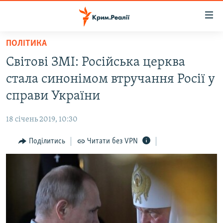
Доступність
посилання
Перейти
ПОЛІТИКА
до
НОВИНИ
Світові ЗМІ: Російська церква
основного
ВОДА.КРИМ
матеріалу
стала синонімом втручання Росії у
ВІДЕО ТА ФОТО
Перейти
справи України
до
ПОЛІТИКА
основної
18 січень 2019, 10:30
БЛОГИ
навігації
Перейти
Поділитись
Читати без VPN
ПОГЛЯД
до
ІНТЕРВ'Ю
пошуку
ВСЕ ЗА ДЕНЬ
СПЕЦПРОЕКТИ
ЯК ОБІЙТИ БЛОКУВАННЯ
ДЕПОРТАЦІЯ