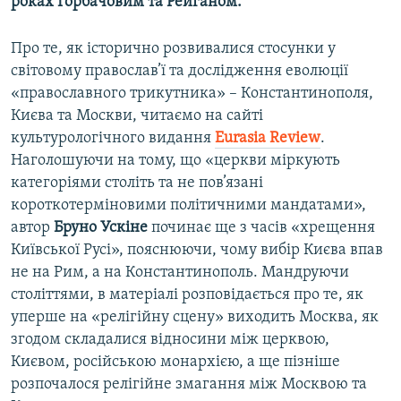
роках Горбачовим та Рейганом.
Про те, як історично розвивалися стосунки у
світовому православ’ї та дослідження еволюції
«православного трикутника» – Константинополя,
Києва та Москви, читаємо на сайті
культурологічного видання
Eurasia Review
.
Наголошуючи на тому, що «церкви міркують
категоріями століть та не пов’язані
короткотерміновими політичними мандатами»,
автор
Бруно Ускіне
починає ще з часів «хрещення
Київської Русі», пояснюючи, чому вибір Києва впав
не на Рим, а на Константинополь. Мандруючи
століттями, в матеріалі розповідається про те, як
уперше на «релігійну сцену» виходить Москва, як
згодом складалися відносини між церквою,
Києвом, російською монархією, а ще пізніше
розпочалося релігійне змагання між Москвою та