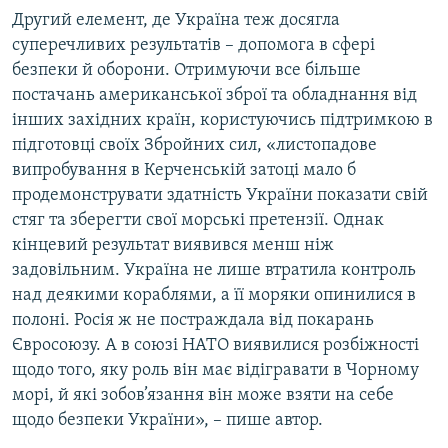
Другий елемент, де Україна теж досягла
суперечливих результатів – допомога в сфері
безпеки й оборони. Отримуючи все більше
постачань американської зброї та обладнання від
інших західних країн, користуючись підтримкою в
підготовці своїх Збройних сил, «листопадове
випробування в Керченській затоці мало б
продемонструвати здатність України показати свій
стяг та зберегти свої морські претензії. Однак
кінцевий результат виявився менш ніж
задовільним. Україна не лише втратила контроль
над деякими кораблями, а її моряки опинилися в
полоні. Росія ж не постраждала від покарань
Євросоюзу. А в союзі НАТО виявилися розбіжності
щодо того, яку роль він має відігравати в Чорному
морі, й які зобов’язання він може взяти на себе
щодо безпеки України», – пише автор.