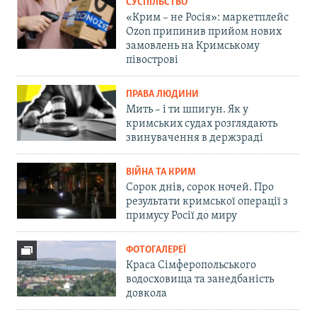
СУСПІЛЬСТВО
«Крим – не Росія»: маркетплейс
Ozon припинив прийом нових
замовлень на Кримському
півострові
ПРАВА ЛЮДИНИ
Мить – і ти шпигун. Як у
кримських судах розглядають
звинувачення в держзраді
ВІЙНА ТА КРИМ
Сорок днів, сорок ночей. Про
результати кримської операції з
примусу Росії до миру
ФОТОГАЛЕРЕЇ
Краса Сімферопольського
водосховища та занедбаність
довкола