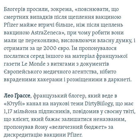
Блогерів просили, зокрема, «пояснювати, що
смертних випадків після щеплення вакциною
Pfizer майже втричі більше, ніж після щеплень
вакциною AstraZeneca», при чому робити вони
мали це переконливо, висловлюючи власну думку, і
отримати за це 2000 євро. Їм пропонувалося
послатися серед іншого на матеріал французької
газети Le Monde з витягами з документів
Європейського медичного агентства, нібито
вкраденими хакерами і розміщеними в даркнеті.
Лео Ґрассе
, французький блогер, який веде в
«Ютубі» канал на наукові теми DirtyBiilogy, що має
1,17 мільйона підписників, повідомив у своєму твіті,
що клієнт, який бажає залишатися неназваним,
пропонував йому «величезний бюджет» за
дискредитацію вакцини Pfizer.