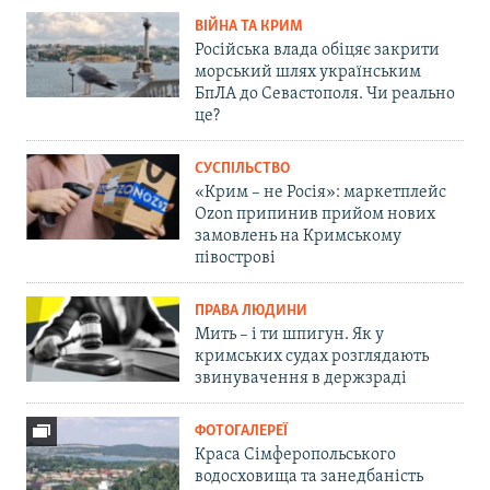
ВІЙНА ТА КРИМ
Російська влада обіцяє закрити
морський шлях українським
БпЛА до Севастополя. Чи реально
це?
СУСПІЛЬСТВО
«Крим – не Росія»: маркетплейс
Ozon припинив прийом нових
замовлень на Кримському
півострові
ПРАВА ЛЮДИНИ
Мить – і ти шпигун. Як у
кримських судах розглядають
звинувачення в держзраді
ФОТОГАЛЕРЕЇ
Краса Сімферопольського
водосховища та занедбаність