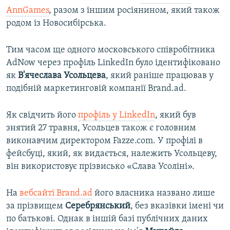
AnnGames
, разом з іншим росіянином, який також
родом із Новосибірська.
Тим часом ще одного московського співробітника
AdNow через профіль LinkedIn було ідентифіковано
як
В'ячеслава Усольцева
, який раніше працював у
подібній маркетинговій компанії Brand.ad.
Як свідчить його
профіль у LinkedIn
, який був
знятий 27 травня, Усольцев також є головним
виконавчим директором Fazze.com. У профілі в
фейсбуці, який, як видається, належить Усольцеву,
він використовує прізвисько «Слава Усоліні».
На
вебсайті Brand.ad
його власника названо лише
за прізвищем
Серебрянський
, без вказівки імені чи
по батькові. Однак в іншій базі публічних даних