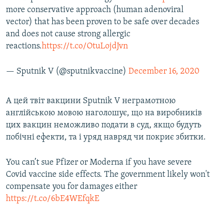
more conservative approach (human adenoviral
vector) that has been proven to be safe over decades
and does not cause strong allergic
reactions.
https://t.co/OtuLojdJvn
— Sputnik V (@sputnikvaccine)
December 16, 2020
А цей твіт вакцини Sputnik V неграмотною
англійською мовою наголошує, що на виробників
цих вакцин неможливо подати в суд, якщо будуть
побічні ефекти, та і уряд навряд чи покриє збитки.
You can’t sue Pfizer or Moderna if you have severe
Covid vaccine side effects. The government likely won't
compensate you for damages either
https://t.co/6bE4WEfqkE