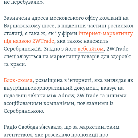
не перебували».
Зазначена адреса московського офісу компанії на
Варшавському шосе, в південній частині російської
столиці, є така ж, як і у фірми
інтернет-маркетингу
під назвою 2WTrade
, яка також належить
Серебрянській. Згідно з його
вебсайтом
, 2WTrade
спеціалізується на маркетингу товарів для здоров'я
та краси.
Блок-схема
, розміщена в інтернеті, яка виглядає як
внутрішньокорпоративний документ, вказує на
подальші зв’язки між Adnow, 2WTrade та іншими
асоційованими компаніями, пов’язаними із
Серебрянською.
Радіо
Свобода з’ясувало, що за маркетинговим
агентством, яке розсилало пропозиції про