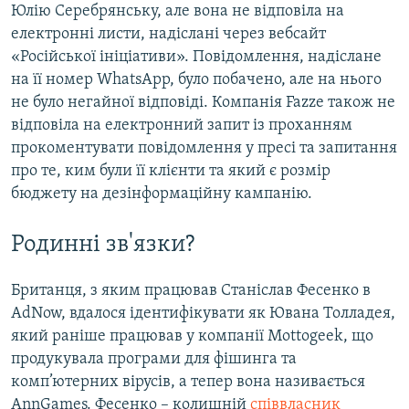
Юлію Серебрянську, але вона не відповіла на
електронні листи, надіслані через вебсайт
«Російської ініціативи». Повідомлення, надіслане
на її номер WhatsApp, було побачено, але на нього
не було негайної відповіді. Компанія Fazze також не
відповіла на електронний запит із проханням
прокоментувати повідомлення у пресі та запитання
про те, ким були її клієнти та який є розмір
бюджету на дезінформаційну кампанію.
Родинні зв'язки?
Британця, з яким працював Станіслав Фесенко в
AdNow, вдалося ідентифікувати як Ювана Толладея,
який раніше працював у компанії Mottogeek, що
продукувала програми для фішинга та
комп’ютерних вірусів, а тепер вона називається
AnnGames. Фесенко – колишній
співвласник