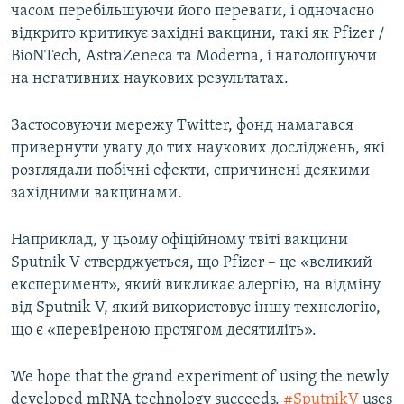
часом перебільшуючи його переваги, і одночасно
відкрито критикує західні вакцини, такі як Pfizer /
BioNTech, AstraZeneca та Moderna, і наголошуючи
на негативних наукових результатах.
Застосовуючи мережу Twitter, фонд намагався
привернути увагу до тих наукових досліджень, які
розглядали побічні ефекти, спричинені деякими
західними вакцинами.
Наприклад, у цьому офіційному твіті вакцини
Sputnik V стверджується, що Pfizer – це «великий
експеримент», який викликає алергію, на відміну
від Sputnik V, який використовує іншу технологію,
що є «перевіреною протягом десятиліть».
We hope that the grand experiment of using the newly
developed mRNA technology succeeds.
#SputnikV
uses