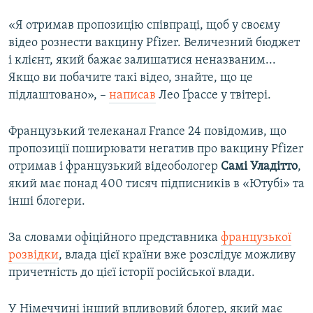
«Я отримав пропозицію співпраці, щоб у своєму
відео рознести вакцину Pfizer. Величезний бюджет
і клієнт, який бажає залишатися неназваним...
Якщо ви побачите такі відео, знайте, що це
підлаштовано», –
написав
Лео Ґрассе у твітері.
Французький телеканал France 24 повідомив, що
пропозиції поширювати негатив про вакцину Pfizer
отримав і французький відеобологер
Самі Уладітто
,
який має понад 400 тисяч підписників в «Ютубі» та
інші блогери.
За словами офіційного представника
французької
розвідки
, влада цієї країни вже розслідує можливу
причетність до цієї історії російської влади.
У Німеччині інший впливовий блогер, який має