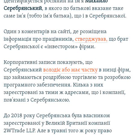
ідентифікується росіянин на ім'я
Михайло
Серебрянський
, в якого по батькові вказане таке
саме ім'я (тобто ім'я батька), що і в Серебрянської.
Один з коментарів на сайті, де розміщена
інформація про працівників,
стверджував,
що брат
Серебрянської є «інвестором» фірми.
Корпоративні записи показують, що
Серебрянський
володіє або має частку
в низці фірм,
що займаються роздрібною торгівлею та розробкою
програмного забезпечення. Кілька з них
зареєстровані за тими ж адресами, що і компанії,
пов'язані з Серебрянською.
До 2018 року Серебрянська була власником
зареєстрованої у Великій Британії компанії
2WTrade LLP. Але в травні того ж року право