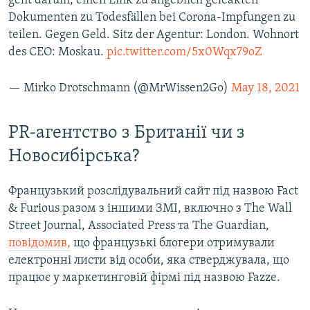
geht darum, einen Link zu angeblich geleakten
Dokumenten zu Todesfällen bei Corona-Impfungen zu
teilen. Gegen Geld. Sitz der Agentur: London. Wohnort
des CEO: Moskau.
pic.twitter.com/5x0Wqx79oZ
— Mirko Drotschmann (@MrWissen2Go)
May 18, 2021
PR-агентство з Британії чи з
Новосибірська?
Французький розслідувальний сайт під назвою Fact
& Furious разом з іншими ЗМІ, включно з The Wall
Street Journal, Associated Press та The Guardian,
повідомив,
що французькі блогери отримували
електронні листи від особи, яка стверджувала, що
працює у маркетинговій фірмі під назвою Fazze.