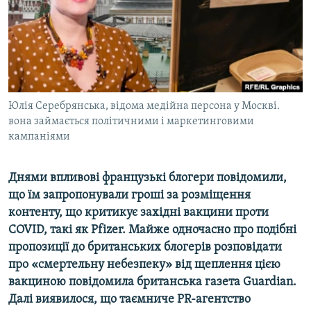
ВІДЕОУРОКИ «ELIFBE»
Русский
СВІДЧЕННЯ ОКУПАЦІЇ
Qırımtatar
УКРАЇНСЬКА ПРОБЛЕМА КРИМУ
ДОЛУЧАЙСЯ!
ІНФОГРАФІКА
Юлія Серебрянська, відома медійна персона у Москві.
вона займається політичними і маркетинговими
кампаніями
Усі сайти RFE/RL
Днями впливов
і
французьк
і блогери повідомили,
що їм запропонували гроші за розміщення
контенту, що критикує західні вакцини проти
COVID, такі як Pfizer. Майже одночасно про подібні
пропозиції до британських блогерів розповідати
про «смертельну небезпеку» від щеплення цією
вакциною повідомила британська газета Guardian.
Далі виявилося, що таємниче
PR-
агентство