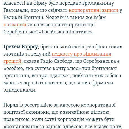
власності на фірму було передано громадянину
Гватемали, про що свідчать
корпоративні записи
у
Великій Британії. Чоловік із таким же ім’ям
названий
як співзасновник організації
Серебрянської «Російська ініціатива».
Грехем Барроу
, британський експерт з фінансових
злочинів та ведучий
подкасту про відмивання
грошей
, сказав Радіо Свобода, що Серебрянська є
«особою, яка суттєво контролює» три британські
організації, всі три, здається, пов’язані між собою і
мають яскраві ознаки того, що вони є фірмами-
одноденками.
Поряд із реєстрацією за адресою корпоративної
поштової скриньки, що є звичайною діловою
практикою, коли сотні корпорацій можуть бути
«розташовані» за однією адресою, все вказує на те,