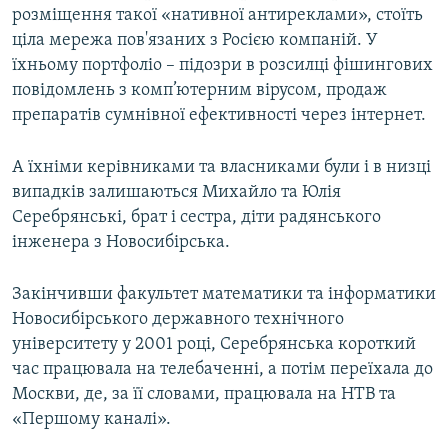
розміщення такої «нативної антиреклами», стоїть
ціла мережа пов'язаних з Росією компаній. У
їхньому портфоліо – підозри в розсилці фішингових
повідомлень з комп’ютерним вірусом, продаж
препаратів сумнівної ефективності через інтернет.
А їхніми керівниками та власниками були і в низці
випадків залишаються Михайло та Юлія
Серебрянські, брат і сестра, діти радянського
інженера з Новосибірська.
Закінчивши факультет математики та інформатики
Новосибірського державного технічного
університету у 2001 році, Серебрянська короткий
час працювала на телебаченні, а потім переїхала до
Москви, де, за її словами, працювала на НТВ та
«Першому каналі».