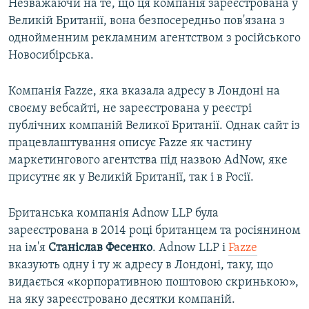
Незважаючи на те, що ця компанія зареєстрована у
Великій Британії, вона безпосередньо пов'язана з
однойменним рекламним агентством з російського
Новосибірська.
Компанія Fazze, яка вказала адресу в Лондоні на
своєму вебсайті, не зареєстрована у реєстрі
публічних компаній Великої Британії. Однак сайт із
працевлаштування описує Fazze як частину
маркетингового агентства під назвою AdNow, яке
присутнє як у Великій Британії, так і в Росії.
Британська компанія Adnow LLP була
зареєстрована в 2014 році британцем та росіянином
на ім'я
Станіслав Фесенко
. Adnow LLP і
Fazze
вказують одну і ту ж адресу в Лондоні, таку, що
видається «корпоративною поштовою скринькою»,
на яку зареєстровано десятки компаній.