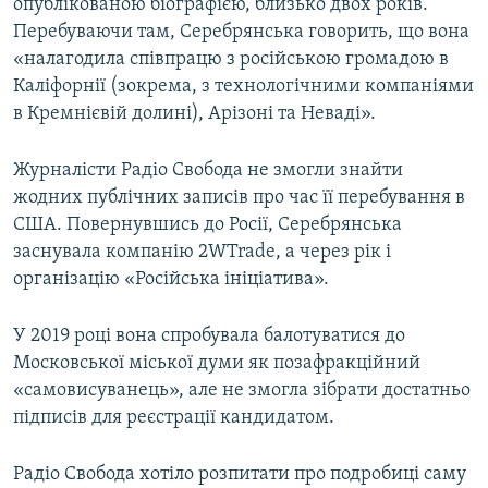
опублікованою біографією, близько двох років.
Перебуваючи там, Серебрянська говорить, що вона
«налагодила співпрацю з російською громадою в
Каліфорнії (зокрема, з технологічними компаніями
в Кремнієвій долині), Арізоні та Неваді».
Журналісти Радіо Свобода не змогли знайти
жодних публічних записів про час її перебування в
США. Повернувшись до Росії, Серебрянська
заснувала компанію 2WTrade, а через рік і
організацію «Російська ініціатива».
У 2019 році вона спробувала балотуватися до
Московської міської думи як позафракційний
«самовисуванець», але не змогла зібрати достатньо
підписів для реєстрації кандидатом.
Радіо Свобода хотіло розпитати про подробиці саму