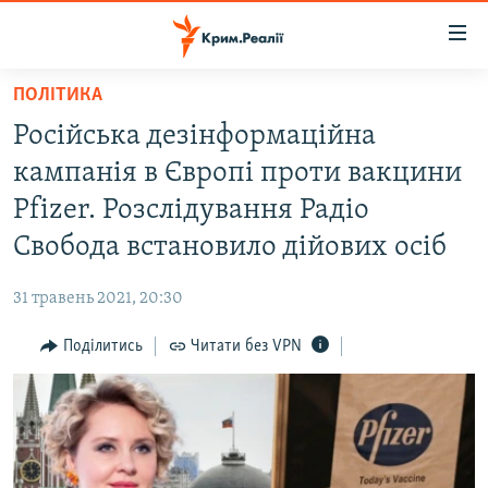
Доступність
посилання
Перейти
ПОЛІТИКА
до
НОВИНИ
Російська дезінформаційна
основного
ВОДА.КРИМ
матеріалу
кампанія в Європі проти вакцини
ВІДЕО ТА ФОТО
Перейти
Pfizer. Розслідування Радіо
до
ПОЛІТИКА
Свобода встановило дійових осіб
основної
БЛОГИ
навігації
31 травень 2021, 20:30
Перейти
ПОГЛЯД
до
Поділитись
Читати без VPN
ІНТЕРВ'Ю
пошуку
ВСЕ ЗА ДЕНЬ
СПЕЦПРОЕКТИ
ЯК ОБІЙТИ БЛОКУВАННЯ
ДЕПОРТАЦІЯ