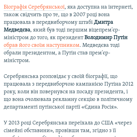
Біографія Серебрянської
, яка доступна на інтернеті,
також свідчить про те, що в 2007 році вона
працювала в передвиборчому штабі
Дмитра
Медведєва
, який був тоді першим віцепрем'єр-
міністром до того, як президент
Володимир Путін
обрав його своїм наступником
. Медведєва тоді
обрали президентом, а Путін став прем'єр-
міністром.
Серебрянська розповідає у своїй біографії, що
працювала з передвиборчою кампанією Путіна 2012
року, коли він повернувся на посаду президента, і
що вона очолювала рекламну секцію в політичному
департаменті путінської партії «Єдина Росія».
У 2013 році Серебрянська переїхала до США «через
сімейні обставини», провівши там, згідно з її