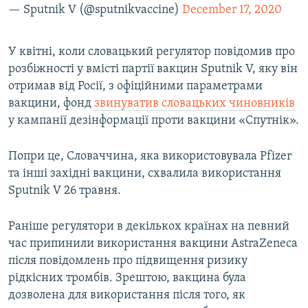
— Sputnik V (@sputnikvaccine)
December 17, 2020
У квітні, коли словацький регулятор повідомив про
розбіжності у вмісті партії вакцин Sputnik V, яку він
отримав від Росії, з офіційними параметрами
вакцини, фонд
звинуватив словацьких чиновників
у кампанії дезінформації проти вакцини «Спутнік».
Попри це, Словаччина, яка використовувала Pfizer
та інші західні вакцини, схвалила використання
Sputnik V 26 травня.
Раніше регулятори в декількох країнах на певний
час припинили використання вакцини AstraZeneca
після повідомлень про підвищення ризику
рідкісних тромбів. Зрештою, вакцина була
дозволена для використання після того, як