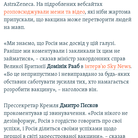
AstraZeneca. На підроблених вебсайтах
розповсюджували меми та відео
, які ніби жартома
припускали, що вакцина може перетворити людей
на мавп.
«Ми знаємо, що Росія має досвід у цій галузі.
Раніше ми коментували і закликали їх цим не
займатися», – сказав міністр закордонних справ
Великої Британії
Домінік Рааб
в
інтерв'ю Sky News
.
«Бо це неприпустимо і невиправдано за будь-яких
обставин саботувати зусилля тих, хто намагається
розробити вакцину», – наголосив він.
Прессекретар Кремля
Дмитро Пєсков
прокоментував ці звинувачення. «Росія нікого не
дезінформує, Росія з гордістю говорить про свої
успіхи, і Росія ділиться своїми успіхами щодо
першої в світі зареєстрованої вакцини», – сказав