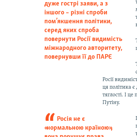
дуже гострі заяви, а з
іншого – різні спроби
пом’якшення політики,
серед яких спроба
повернути Росії видимість
міжнародного авторитету,
повернувши її до ПАРЄ
Росії видиміс
ця політика є
тяглості. І ц
Путіну.
Росія не є
«нормальною країною»,
вона порушує права