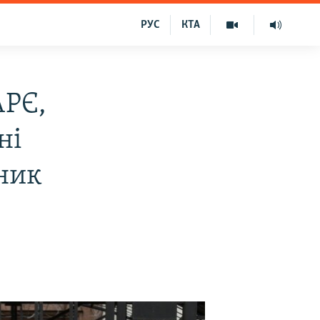
РУС
КТА
АРЄ,
ні
ник