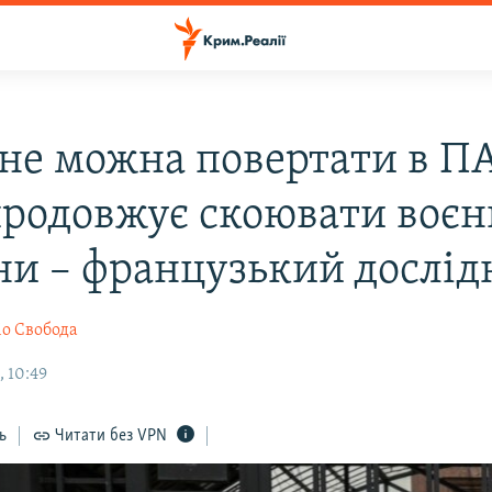
 не можна повертати в П
продовжує скоювати воєн
ни – французький дослід
іо Свобода
, 10:49
ь
Читати без VPN