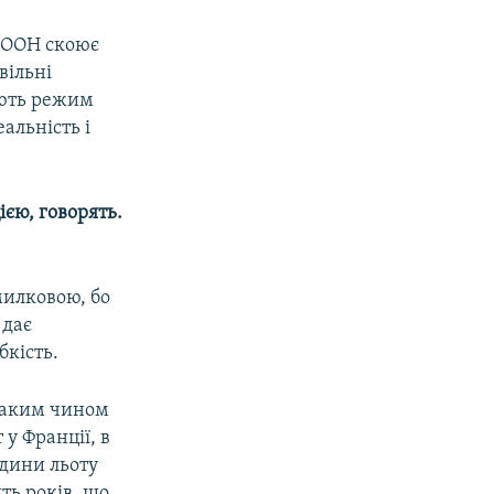
и ООН скоює
вільні
ують режим
еальність і
ією, говорять.
омилковою, бо
 дає
бкість.
 таким чином
 у Франції, в
одини льоту
ять років, що