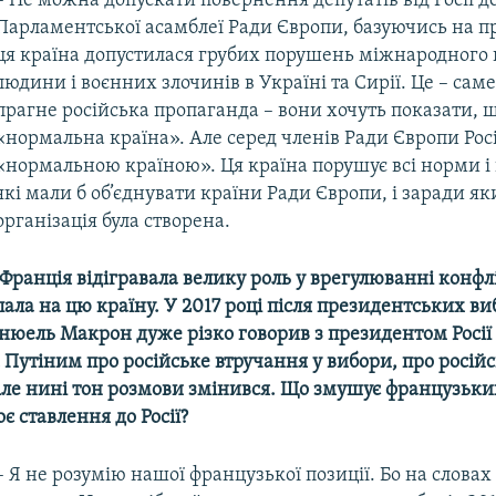
– Не можна допускати повернення депутатів від Росії д
Парламентської асамблеї Ради Європи, базуючись на п
ця країна допустилася грубих порушень міжнародного 
людини і воєнних злочинів в Україні та Сирії. Це – саме
прагне російська пропаганда – вони хочуть показати, що
«нормальна країна». Але серед членів Ради Європи Росі
«нормальною країною». Ця країна порушує всі норми і
які мали б об’єднувати країни Ради Європи, і заради як
організація була створена.
 Франція відігравала велику роль у врегулюванні конфлік
пала на цю країну. У 2017 році після президентських ви
нюель Макрон дуже різко говорив з президентом Росії
Путіним про російське втручання у вибори, про росій
Але нині тон розмови змінився. Що змушує французьки
є ставлення до Росії?
– Я не розумію нашої французької позиції. Бо на словах