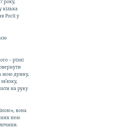
7 року,
 кілька
 Росії у
ією
ого – різні
повернути
а мою думку,
зв’язку,
рати на руку
їною», вона
ваних нею
злочини.