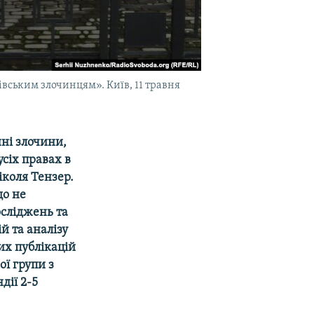
лівським злочинцям». Київ, 11 травня
нні злочини,
усіх правах в
іколя Тензер.
що не
осліджень та
й та аналізу
их публікацій
ої групи з
дії 2-5