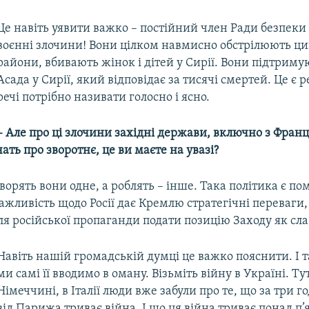
Це навіть уявити важко – постійний член Ради безпек
воєнні злочини! Вони цілком навмисно обстрілюють ци
райони, вбивають жінок і дітей у Сирії. Вони підтрим
Асада у Сирії, який відповідає за тисячі смертей. Це є р
речі потрібно називати голосно і ясно.
– Але про ці злочини західні держави, включно з Франц
чать про зворотнє, це ви маєте на увазі?
оворять вони одне, а роблять – інше. Така політика є п
ажливість щодо Росії дає Кремлю стратегічні переваги,
я російської пропаганди подати позицію Заходу як сла
Навіть нашій громадській думці це важко пояснити. І
ми самі її вводимо в оману. Візьміть війну в Україні. Тут
Німеччині, в Італії люди вже забули про те, що за три г
від Парижа триває війна. І що ця війна триває понад п’