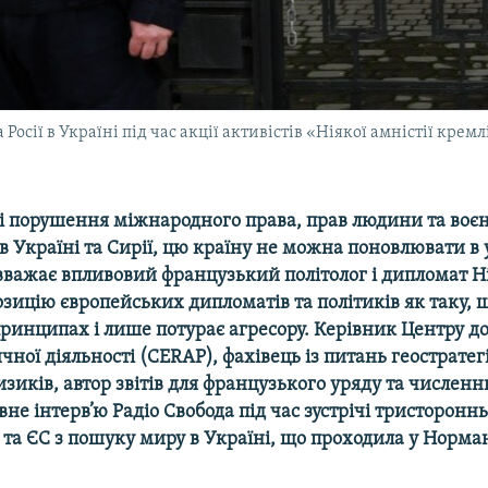
 Росії в Україні під час акції активістів «Ніякої амністії крем
сі порушення міжнародного права, прав людини та воє
 в Україні та Сирії, цю країну не можна поновлювати в 
вважає впливовий французький політолог і дипломат Н
озицію європейських дипломатів та політиків як таку, 
принципах і лише потурає агресору. Керівник Центру д
ичної діяльності (CERAP), фахівець із питань геостратегі
зиків, автор звітів для французького уряду та численн
не інтерв’ю Радіо Свобода під час зустрічі тристороннь
ї та ЄС з пошуку миру в Україні, що проходила у Норман