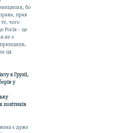
о
ринципах, бо
права, прав
 те, чого
 Росія – це
я не є
 принципи,
их ця
ту в Грузії,
борів у
ську
х політиків
 вона є дуже