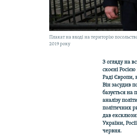
Плакат на вході на територію посольства
2019 року
З огляду на в
скоєні Росією
Раді Європи, 
Він засудив п
базується на 
аналізу політ
політичних ри
дав ексклюзив
України, Росі
червня.