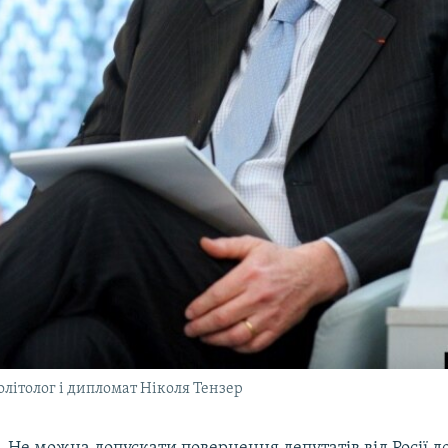
літолог і дипломат Ніколя Тензер