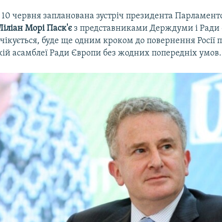
 10 червня запланована зустріч президента Парламентс
Ліліан Морі Паск'є
з представниками Держдуми і Ради 
к очікується, буде ще одним кроком до повернення Росії 
ій асамблеї Ради Європи без жодних попередніх умов.