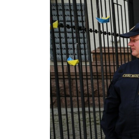
ВІДЕОУРОКИ «ELIFBE»
СВІДЧЕННЯ ОКУПАЦІЇ
УКРАЇНСЬКА ПРОБЛЕМА КРИМУ
ІНФОГРАФІКА