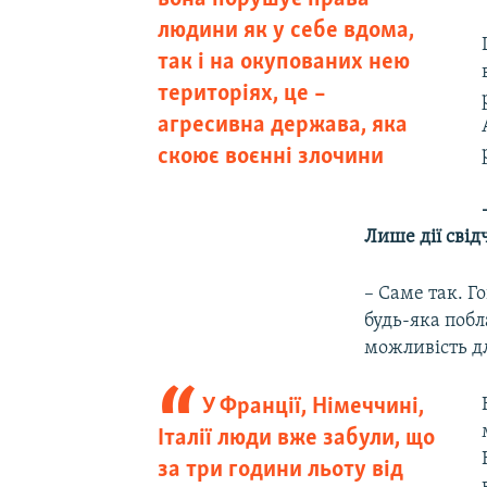
людини як у себе вдома,
так і на окупованих нею
територіях, це –
агресивна держава, яка
скоює воєнні злочини
Лише дії свід
– Саме так. Г
будь-яка побл
можливість дл
У Франції, Німеччині,
Італії люди вже забули, що
за три години льоту від