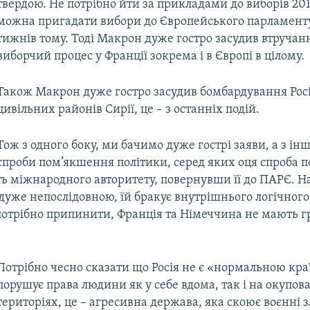
твердою. Не потрібно йти за прикладами до виборів 201
можна пригадати вибори до Європейського парламенту
тижнів тому. Тоді Макрон дуже гостро засудив втручання
виборчий процес у Франції зокрема і в Європі в цілому.
Також Макрон дуже гостро засудив бомбардування Рос
цивільних районів Сирії, це – з останніх подій.
Тож з одного боку, ми бачимо дуже гострі заяви, а з інш
спроби пом’якшення політики, серед яких оця спроба 
ть міжнародного авторитету, повернувши її до ПАРЄ. Н
 дуже непослідовною, їй бракує внутрішнього логічного 
е потрібно припинити, Франція та Німеччина не мають г
Потрібно чесно сказати що Росія не є «нормальною кра
порушує права людини як у себе вдома, так і на окупо
територіях, це – агресивна держава, яка скоює воєнні 