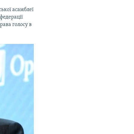
ької асамблеї
федерації
права голосу в