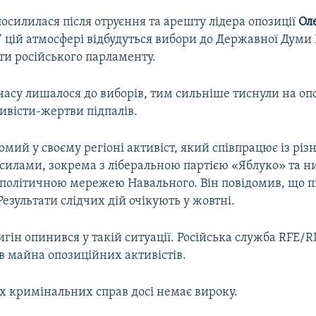
осилилася після отруєння та арешту лідера опозиції
Ол
У цій атмосфері відбудуться вибори до Державної Думи Р
ти російського парламенту.
часу лишалося до виборів, тим сильніше тиснули на оп
ивісти-жертви підпалів.
омий у своєму регіоні активіст, який співпрацює із рі
силами, зокрема з ліберальною партією «Яблуко» та н
політичною мережею Навального. Він повідомив, що пі
Результати слідчих дій очікують у жовтні.
ін опинився у такій ситуації. Російська служба RFE/R
в майна опозиційних активістів.
х кримінальних справ досі немає вироку.