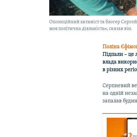
Опозиційний активіст та блогер Сергей 
моя політична діяльність», сказав він.
Поліна Єфімо
Підпали – це 
влада викори
в різних регіо
Серпневий веч
на одній неза
запалав буди