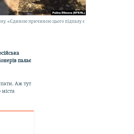
Дону. «Єдиною причиною цього підпалу є
осійська
онерів палає
спати. Аж тут
 міста