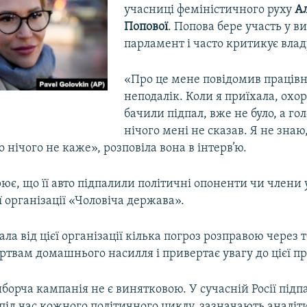
учасниці феміністичного руху
А
Попової
. Попова бере участь у в
парламент і часто критикує влад
«Про це мене повідомив праців
неподалік. Коли я приїхала, охор
бачили підпал, вже не було, а го
нічого мені не сказав. Я не знаю
 нічого не каже», розповіла вона в інтерв’ю.
ює, що її авто підпалили політичні опоненти чи члени 
 організації «Чоловіча держава».
ла від цієї організації кілька погроз розправою через 
ртвам домашнього насилля і привертає увагу до цієї п
борча кампанія не є винятковою. У сучасній Росії підп
під час кожного політичного циклу, зазначають аналіт