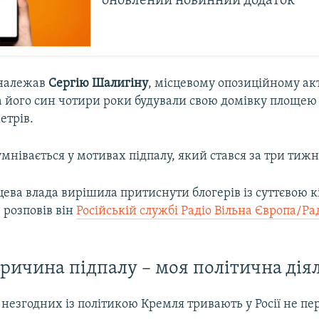
оновлений новинний додаток
належав
Сергію Шалигіну
, місцевому опозиційному акт
та його син чотири роки будували свою домівку площею
етрів.
мнівається у мотивах підпалу, який стався за три тижні
цева влада вирішила притиснути блогерів із суттєвою к
 розповів він
Російській службі Радіо Вільна Європа/Ра
ричина підпалу – моя політична дія
 незгодних із політикою Кремля тривають у Росії не п