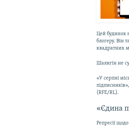
Цей будинок 
блогеру. Він 
квадратних м
Шалигін не су
«У серпні міс
підписників»,
(RFE/RL).
«Єдина п
Репресії щодо