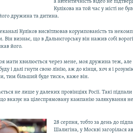
а автентичність відео не підтве
Кулікова на той час у місті не бу
його дружина та дитина.
еканалі Куліков висвітлював корумпованість та некомп
и. Він визнає, що в Дальнєгорську він нажив собі ворогі
якав його.
оя мати хвилюється через мене, моя дружина теж, але 
буду і далі гнути свою лінію, аж до кінця, хоч я і розум
, тим більший буде тиск», каже він.
ається не лише у далеких провінціях Росії. Такі підпал
, що вказує на цілеспрямовану кампанію залякування 
28 серпня, тобто за день до підп
Шалигіна, у Москві загорілася ав