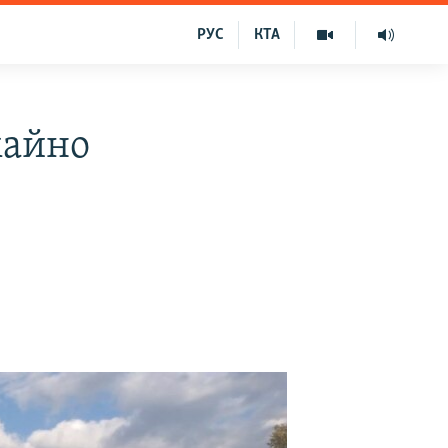
РУС
КТА
майно