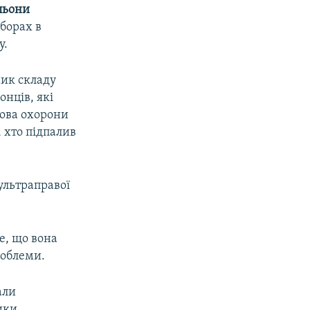
льони
иборах в
у.
ник складу
онців, які
лова охорони
, хто підпалив
ультраправої
те, що вона
роблеми.
али
ики.