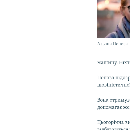
Альона Попова
машину. Ніхто
Попова підозр
шовіністичної
Вона отримува
допомагає же
Цьогорічна ви
відбуваються 