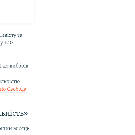
ивісту та
 у 100
 до виборів.
ількістю
діо Свобода
льність»
ерший місяць.