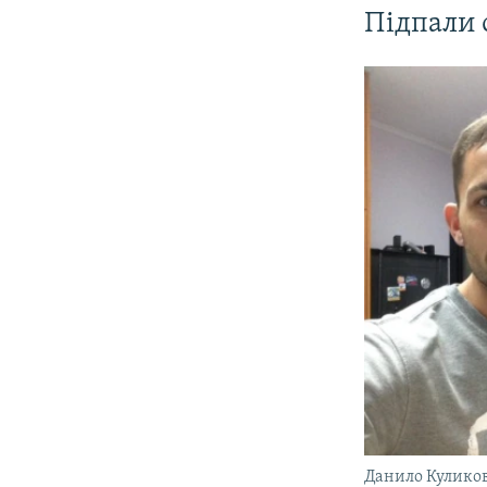
Підпали 
Данило Кулико