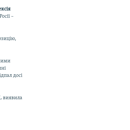
ексія
осії –
озицію,
зними
ині
дпал досі
L виявила