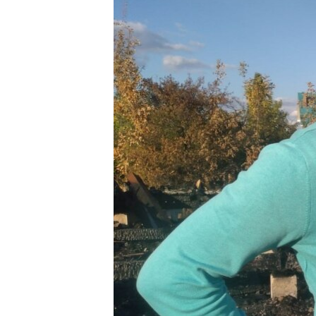
ВІДЕОУРОКИ «ELIFBE»
СВІДЧЕННЯ ОКУПАЦІЇ
УКРАЇНСЬКА ПРОБЛЕМА КРИМУ
ІНФОГРАФІКА