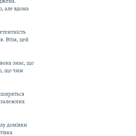
рджена.
ло, але вдома
етентність
в. Втім, цей
вона знає, що
ію, що чим
и ширяться
незалежних
алу домівки
тівка