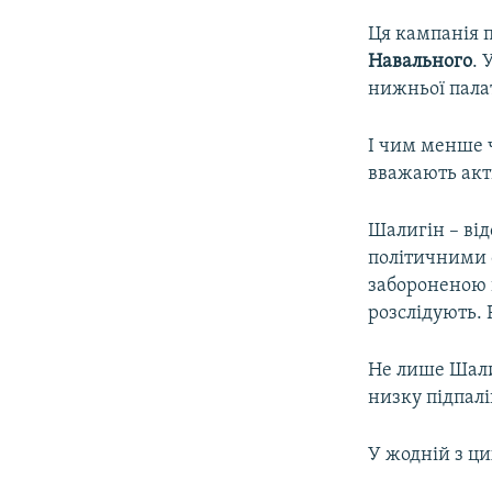
Ця кампанія п
Навального
. 
нижньої пала
І чим менше 
вважають акт
Шалигін – від
політичними 
забороненою 
розслідують. 
Не лише Шалиг
низку підпалі
У жодній з ци