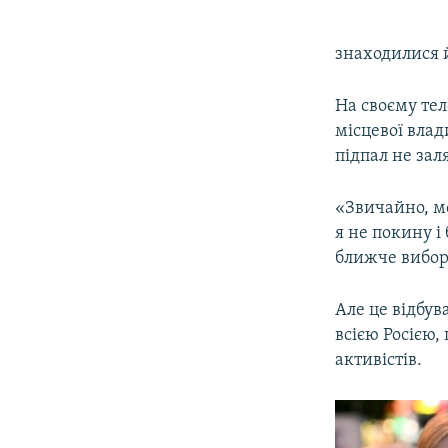
знаходилися 
На своєму тел
місцевої влад
підпал не зал
«Звичайно, м
я не покину і 
ближче вибори
Але це відбув
всією Росією
активістів.