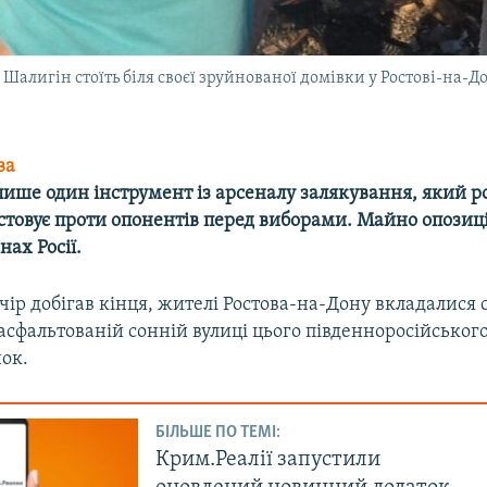
Шалигін стоїть біля своєї зруйнованої домівки у Ростові-на-
ва
лише один інструмент із арсеналу залякування, який р
стовує проти опонентів перед виборами. Майно опозиці
нах Росії.
ір добігав кінця, жителі Ростова-на-Дону вкладалися 
асфальтованій сонній вулиці цього південноросійського
нок.
БІЛЬШЕ ПО ТЕМІ:
Крим.Реалії запустили