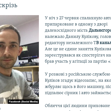
скрізь
У ніч з 27 червня спалахнуло авт
припарковане в одному з дворі
далекосхідного міста
Дальнєгор
належало Данилу Кулікову, голо
редактору незалежного Т
В кана
Але це не єдине заняття Кулікова
зареєструвався як спостерігач н
брав участь у агітації за партію 
У розмові з російською службою
Куліков згадує відеозапис, на я
жбурляє щось в його машину, піс
підпалює сірник і авто займаєтьс
Обличчя цієї людини приховане 
в