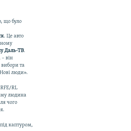
о, що було
ск
. Це авто
вному
лу Даль-ТВ
.
 – він
а вибори та
«Нові люди».
 RFE/RL
кому людина
ля чого
я.
під каптуром,