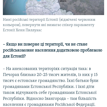
Нині російські території Естонії (відмічені червоним
кольором), повернути які вимагає спікер парламенту
Естонії Хенн Пиллуаас
– Якщо ви поверне ці території, чи не стане
російськомовне населення додатковою проблемою
для Естонії?
– На анексованих територіях ситуація така: в
Печорах близько 20-25 тисяч жителів, із них у 15
тисяч є естонське громадянство. Їхні батьки були
громадянами Естонської Республіки. і їхні діти
також відчувають себе громадянами Естонської
Республіки. Відносно Івангорода – там більшість
населення є громадянами Російської Федерації.