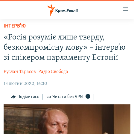
Доступність
посилання
Перейти
ІНТЕРВ'Ю
до
НОВИНИ
«Росія розуміє лише тверду,
основного
ВОДА.КРИМ
матеріалу
безкомпромісну мову» – інтерв’ю
ВІДЕО ТА ФОТО
Перейти
зі спікером парламенту Естонії
до
ПОЛІТИКА
основної
Руслан Тарасов
Радіо Свобода
БЛОГИ
навігації
Перейти
13 лютий 2020, 16:30
ПОГЛЯД
до
ІНТЕРВ'Ю
Поділитись
Читати без VPN
пошуку
ВСЕ ЗА ДЕНЬ
СПЕЦПРОЕКТИ
ЯК ОБІЙТИ БЛОКУВАННЯ
ДЕПОРТАЦІЯ