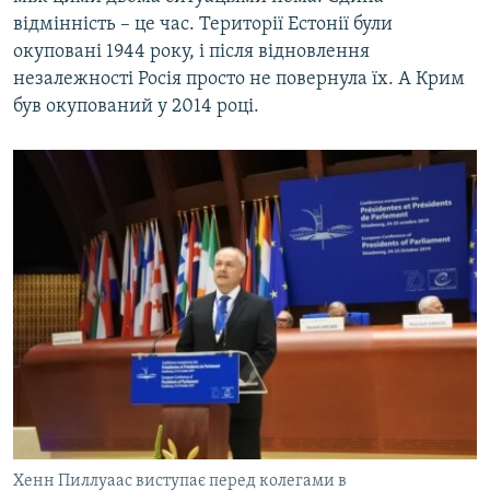
відмінність – це час. Території Естонії були
окуповані 1944 року, і після відновлення
незалежності Росія просто не повернула їх. А Крим
був окупований у 2014 році.
Хенн Пиллуаас виступає перед колегами в