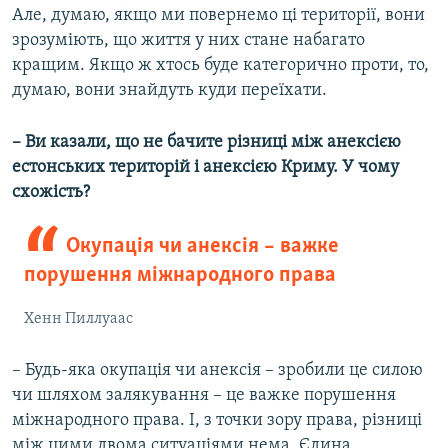
Але, думаю, якщо ми повернемо ці території, вони
зрозуміють, що життя у них стане набагато
кращим. Якщо ж хтось буде категорично проти, то,
думаю, вони знайдуть куди переїхати.
– Ви казали, що не бачите різниці між анексією
естонських територій і анексією Криму. У чому
схожість?
Окупація чи анексія – важке
порушення міжнародного права
Хенн Пиллуаас
– Будь-яка окупація чи анексія – зробили це силою
чи шляхом залякування – це важке порушення
міжнародного права. І, з точки зору права, різниці
між цими двома ситуаціями нема. Єдина