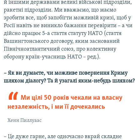
й іншими державами великі військові підрозділи,
ракетні підрозділи. Ми вважаємо, що маємо
зробити все, щоб запобігти можливій кризі, щоб у
Росії навіть не виникло бажання перевірити – а чи
дійсно працює 5-а стаття статуту НАТО (стаття
Вашингтонського договору, яким заснований
Північноатлантичний союз, про колективну
оборону країн-учасниць НАТО – ред.).
– Як ви думаєте, чи можливе повернення Криму
шляхом діалогу? Та й узагалі яким-небудь шляхом?
Ми цілі 50 років чекали на власну
незалежність, і ми її дочекались
Хенн Пиллуаас
– Це дуже гарне, але одночасно вкрай складне