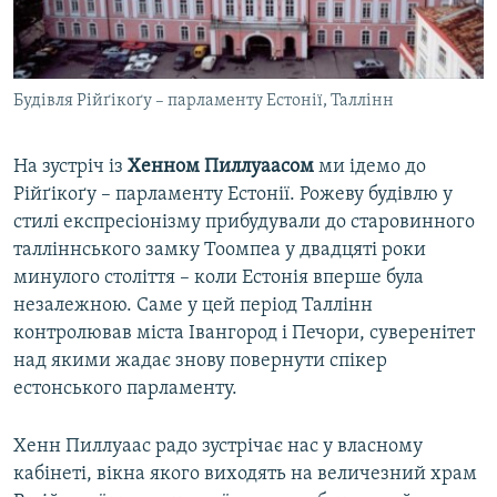
Будівля Рійґікоґу – парламенту Естонії, Таллінн
На зустріч із
Хенном Пиллуаасом
ми ідемо до
Рійґікоґу – парламенту Естонії. Рожеву будівлю у
стилі експресіонізму прибудували до старовинного
талліннського замку Тоомпеа у двадцяті роки
минулого століття – коли Естонія вперше була
незалежною. Саме у цей період Таллінн
контролював міста Івангород і Печори, суверенітет
над якими жадає знову повернути спікер
естонського парламенту.
Хенн Пиллуаас радо зустрічає нас у власному
кабінеті, вікна якого виходять на величезний храм