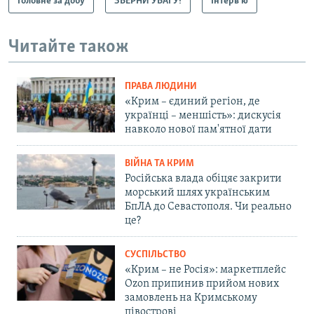
Головне за добу
ЗВЕРНИ УВАГУ!
Інтерв'ю
Читайте також
ПРАВА ЛЮДИНИ
«Крим – єдиний регіон, де
українці – меншість»: дискусія
навколо нової пам'ятної дати
ВІЙНА ТА КРИМ
Російська влада обіцяє закрити
морський шлях українським
БпЛА до Севастополя. Чи реально
це?
СУСПІЛЬСТВО
«Крим – не Росія»: маркетплейс
Ozon припинив прийом нових
замовлень на Кримському
півострові