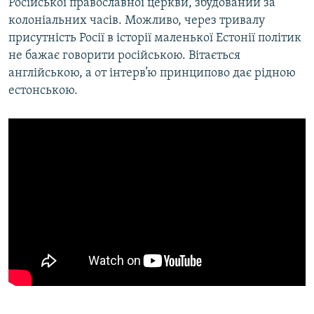
Російської православної церкви, збудований за
колоніальних часів. Можливо, через тривалу
присутність Росії в історії маленької Естонії політик
не бажає говорити російською. Вітається
англійською, а от інтерв’ю принципово дає рідною
естонською.