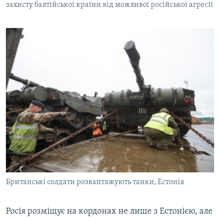
захисту балтійської країни від можливої російської агресії
Британські солдати розвантажують танки, Естонія
Росія розміщує на кордонах не лише з Естонією, але