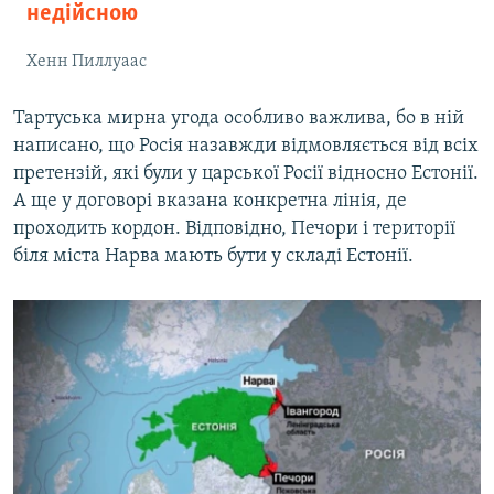
недійсною
Хенн Пиллуаас
Тартуська мирна угода особливо важлива, бо в ній
написано, що Росія назавжди відмовляється від всіх
претензій, які були у царської Росії відносно Естонії.
А ще у договорі вказана конкретна лінія, де
проходить кордон. Відповідно, Печори і території
біля міста Нарва мають бути у складі Естонії.