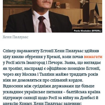
ВІДЕОУРОКИ «ELIFBE»
Русский
СВІДЧЕННЯ ОКУПАЦІЇ
Qırımtatar
УКРАЇНСЬКА ПРОБЛЕМА КРИМУ
ДОЛУЧАЙСЯ!
ІНФОГРАФІКА
Хенн Пиллуаас
Спікер парламенту Естонії Хенн Пиллуаас здійняв
Усі сайти RFE/RL
цілу хвилю обурення у Кремлі, коли почав
вимагати
у Росії міста Івангород і Печори. Заява, що виглядає
як тролінг, насправді є офіційною позицією Естонії,
через яку Москва і Таллінн майже тридцять років
ніяк не домовляться про спільний кордон.
Відносини між сусідніми державами ще більше
ускладнює українське питання – балтійська країна
підтримує санкції щодо Росії за війну на Донбасі й
анексію Криму. Хенн Пиллуаас запевняє: