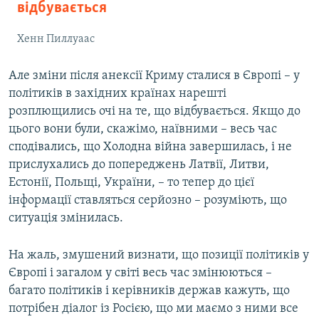
відбувається
Хенн Пиллуаас
Але зміни після анексії Криму сталися в Європі – у
політиків в західних країнах нарешті
розплющились очі на те, що відбувається. Якщо до
цього вони були, скажімо, наївними – весь час
сподівались, що Холодна війна завершилась, і не
прислухались до попереджень Латвії, Литви,
Естонії, Польщі, України, – то тепер до цієї
інформації ставляться серйозно – розуміють, що
ситуація змінилась.
На жаль, змушений визнати, що позиції політиків у
Європі і загалом у світі весь час змінюються –
багато політиків і керівників держав кажуть, що
потрібен діалог із Росією, що ми маємо з ними все