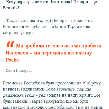
– Хочу одразу запитати: Івангород і Печори – це
Естонія?
– Так, звісно, Івангород і Печори – це частина
Естонської Республіки – згідно з Тартуською
мирною угодою.
Ми зробили те, чого не зміг зробити
Наполеон – ми перемогли величезну
Росію
Хенн Пиллуаас
Естонська Республіка була проголошена 1918 року, і
невдовзі Радянський Союз (
точніше, тоді ще
радянська Росія – ред.
) напав на нашу країну. Бої
були запеклі, і варто врахувати, що ми були
маленькою й молодою республікою. Тим не менш,