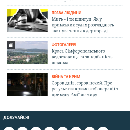
ПРАВА ЛЮДИНИ
Мить – і ти шпигун. Як у
кримських судах розглядають
звинувачення в держзраді
ФОТОГАЛЕРЕЇ
Краса Сімферопольського
водосховища та занедбаність
довкола
ВІЙНА ТА КРИМ
Сорок днів, сорок ночей. Про
результати кримської операції з
примусу Росії до миру
ДОЛУЧАЙСЯ!