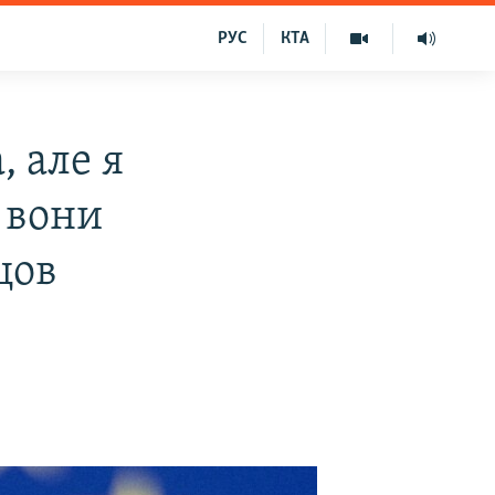
РУС
КТА
, але я
 вони
цов