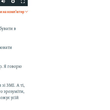
270p
и на комп'ютер
SHARE
360p
404p
ебувати в
1080p
рювати
px
width
р. Я говорю
зі ЗМІ. А ті,
го зрозуміти,
рожує усій