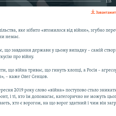
1:15
Завантажит
EMBED
спільства, яке нібито «втомилося від війни», згубно пер
йни немає.
Auto
270p
360p
404p
є, що завдання держави у цьому випадку – самій ство
кусію про війну.
1080p
ти, що війна триває, що гинуть хлопці, а Росія – агресо
», – каже Олег Сенцов.
ересня 2019 року слово «війна» поступово стало зникати 
онт, і ті, хто їм допомагає, категорично не можуть цьо
ають, хто є ворогом, на що ворог здатний і чим він заг