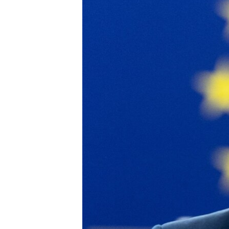
ВІДЕОУРОКИ «ELIFBE»
СВІДЧЕННЯ ОКУПАЦІЇ
УКРАЇНСЬКА ПРОБЛЕМА КРИМУ
ІНФОГРАФІКА