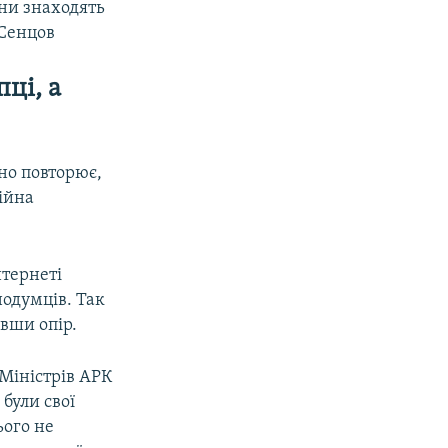
они знаходять
 Сенцов
ці, а
йно повторює,
війна
нтернеті
нодумців. Так
вши опір.
Міністрів АРК
були свої
ього не