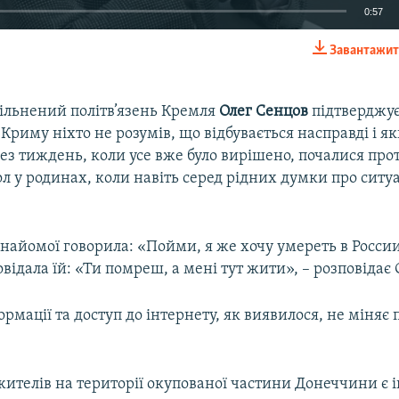
0:57
Завантажит
EMBED
вільнений політв’язень Кремля
Олег Сенцов
підтверджує
у Криму ніхто не розумів, що відбувається насправді і я
ез тиждень, коли усе вже було вирішено, почалися про
Auto
270p
360p
404p
л у родинах, коли навіть серед рідних думки про ситу
1080p
знайомої говорила: «Пойми, я же хочу умереть в России
відала їй: «Ти помреш, а мені тут жити», – розповідає
ормації та доступ до інтернету, як виявилося, не міняє
 в жителів на території окупованої частини Донеччини є 