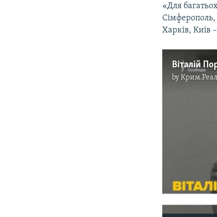
«Для багатьох
Сімферополь, 
Харків, Київ 
Віталій По
by
Крим.Реал