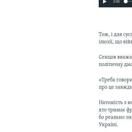
0:00
Тож, і для су
ілюзії, що ві
Сенцов вважа
політичну дис
«Треба говори
про це завжди
Натомість з в
хто тримає фр
бо реально зн
Україні.