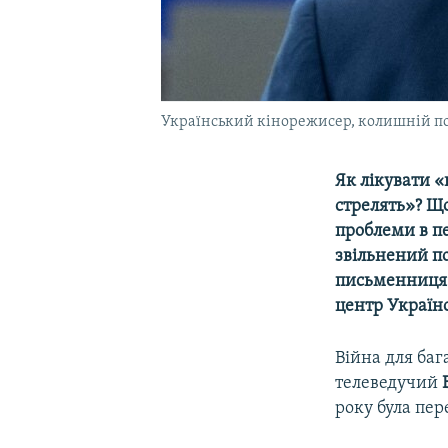
Український кінорежисер, колишній пол
Як лікувати «
стрелять»? Щ
проблеми в пе
звільнений по
письменниця 
центр Українс
Війна для баг
телеведучий
року була пер