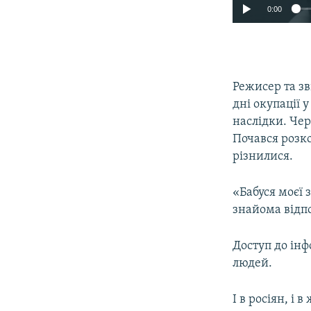
0:00
Режисер та з
дні окупації 
наслідки. Чер
Почався розко
різнилися.
«Бабуся моєї 
знайома відпо
Доступ до інф
людей.
І в росіян, і