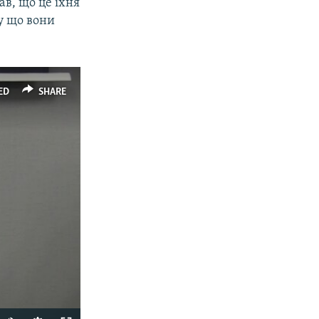
ав, що це їхня
му що вони
ED
SHARE
Auto