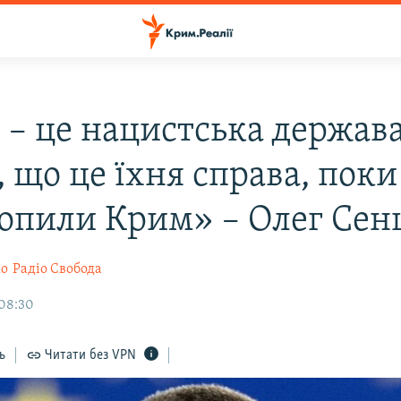
 – це нацистська держава
 що це їхня справа, поки
хопили Крим» – Олег Сен
ко
Радіо Свобода
 08:30
ь
Читати без VPN