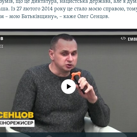
озумів, що це диктатура, нацистська держава, але я дум
аша. Із 27 лютого 2014 року це стало моєю справою, то
м – мою Батьківщину», – каже Олег Сенцов.
ов
EMB
ії
No media source currently available