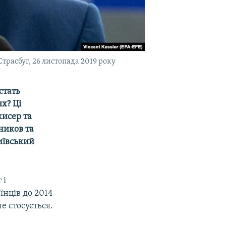
расбуг, 26 листопада 2019 року
стать
х? Ці
жисер та
ников та
иївський
 і
їнців до 2014
е стосується.