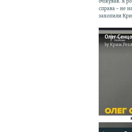
очікував. Я р
справа – не н
захопили Кри
Олег Сенц
by
Крим.Реал