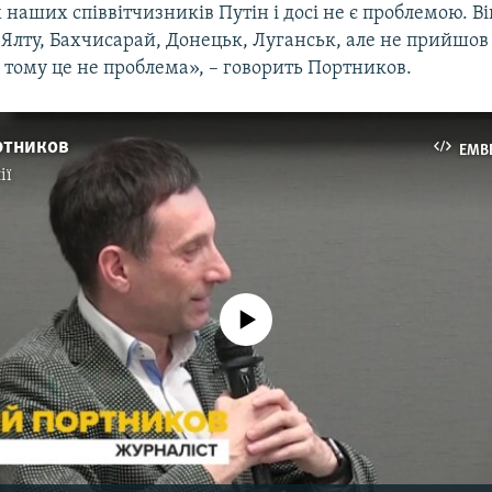
 наших співвітчизників Путін і досі не є проблемою. В
Ялту, Бахчисарай, Донецьк, Луганськ, але не прийшов 
– тому це не проблема», – говорить Портников.
ртников
EMB
ії
No media source currently available