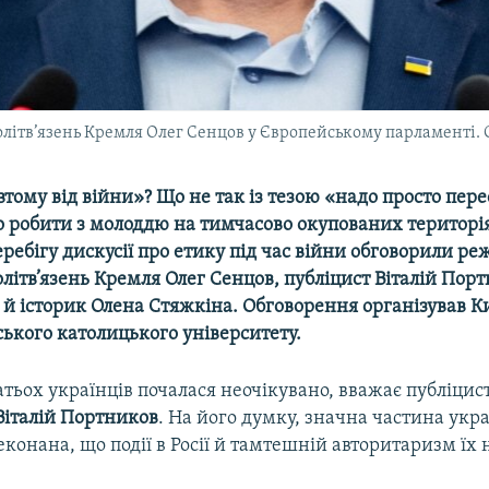
ітв’язень Кремля Олег Сенцов у Європейському парламенті. Ст
втому від війни»? Що не так із тезою «надо просто пере
о робити з молоддю на тимчасово окупованих територія
ребігу дискусії про етику під час війни обговорили ре
літв’язень Кремля Олег Сенцов, публіцист Віталій Порт
й історик Олена Стяжкіна. Обговорення організував К
ького католицького університету.
атьох українців почалася неочікувано, вважає публіцист
Віталій Портников
. На його думку, значна частина укра
еконана, що події в Росії й тамтешній авторитаризм їх н