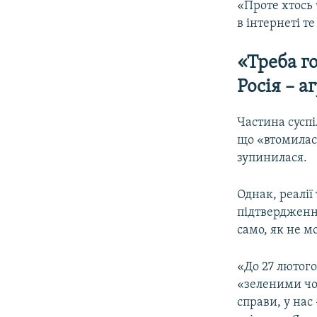
«Проте хтось 
в інтернеті т
«Треба го
Росія – а
Частина суспі
що «втомилася
зупинилася.
Однак, реалії
підтвердження
само, як не м
«До 27 лютого
«зеленими чол
справи, у нас 