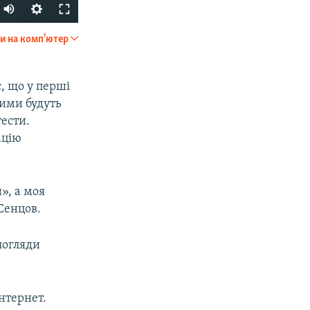
Auto
270p
и на комп'ютер
SHARE
360p
404p
, що у перші
кими будуть
1080p
тести.
ацію
px
width
», а моя
 Сенцов.
 погляди
інтернет.