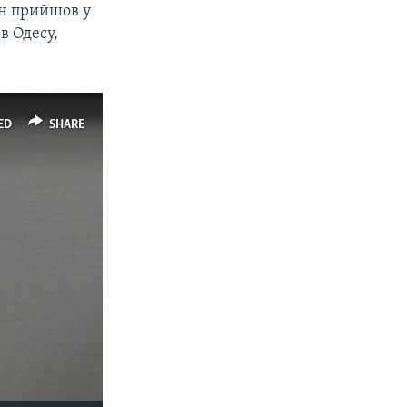
ін прийшов у
в Одесу,
ED
SHARE