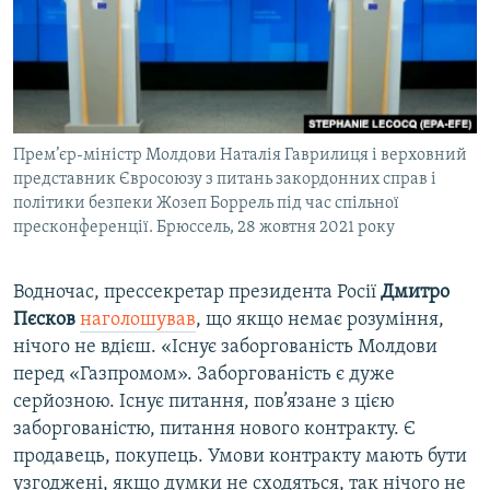
Прем’єр-міністр Молдови Наталія Гаврилиця і верховний
представник Євросоюзу з питань закордонних справ і
політики безпеки Жозеп Боррель під час спільної
пресконференції. Брюссель, 28 жовтня 2021 року
Водночас, прессекретар президента Росії
Дмитро
Пєсков
наголошував
, що якщо немає розуміння,
нічого не вдієш. «Існує заборгованість Молдови
перед «Газпромом». Заборгованість є дуже
серйозною. Існує питання, пов’язане з цією
заборгованістю, питання нового контракту. Є
продавець, покупець. Умови контракту мають бути
узгоджені, якщо думки не сходяться, так нічого не