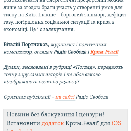
розраховувати на енергетичні преференції можна
лише за згодою брати участь у створенні умов для
тиску на Київ. Інакше – борговий зашморг, дефіцит
газу, погіршення соціальної ситуації та криза в
економіці. Це і є залякування.
Віталій Портников,
журналіст і політичний
коментатор, оглядач
Радіо Свобода
і
Крим.Реалії
Думки, висловлені в рубриці «Погляд», передають
точку зору самих авторів і не обов'язково
відображають позицію редакції
Оригінал публікації –
на сайті
Радіо Свобода
Новини без блокування і цензури!
Встановити
додаток
Крим.Реалії для
iOS