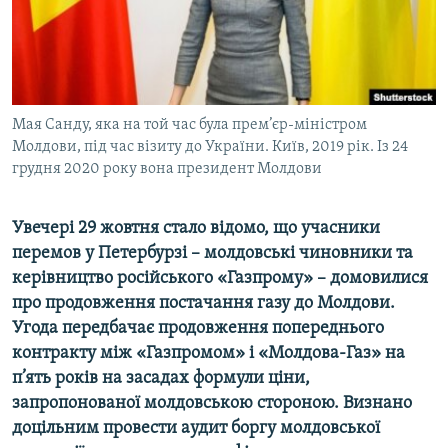
ВІДЕОУРОКИ «ELIFBE»
Русский
СВІДЧЕННЯ ОКУПАЦІЇ
Qırımtatar
УКРАЇНСЬКА ПРОБЛЕМА КРИМУ
ДОЛУЧАЙСЯ!
Мая Санду, яка на той час була прем’єр-міністром
ІНФОГРАФІКА
Молдови, під час візиту до України. Київ, 2019 рік. Із 24
грудня 2020 року вона президент Молдови
Усі сайти RFE/RL
Увечері 29 жовтня стало відомо, що учасники
перемов у Петербурзі – молдовські чиновники та
керівництво російського «Газпрому» – домовилися
про продовження постачання газу до Молдови.
Угода передбачає продовження попереднього
контракту між «Газпромом» і «Молдова-Газ» на
п’ять років на засадах формули ціни,
запропонованої молдовською стороною. Визнано
доцільним провести аудит боргу молдовської