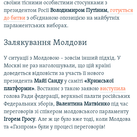
своїми тісними особистими стосунками з
президентом Росії
Володимиром Путіним
,
готується
до битви
з об’єднаною опозицією на майбутніх
парламентських виборах.
Залякування Молдови
У ситуації з Молдовою – зовсім інший підхід. У
Москві не раз наголошували, що цій країні
доведеться відповісти за участь її нового
президента
Майї Санду
у саміті
«Кримської
платформи»
. Востаннє з такою заявою
виступила
голова Ради федерації, верхньої палати російських
Федеральних зборів,
Валентина Матвієнко
під час
переговорів зі спікером молдовського парламенту
Ігорем Гросу
. Але ж це було вже тоді, коли Молдова
та «Газпром» були у процесі переговорів!