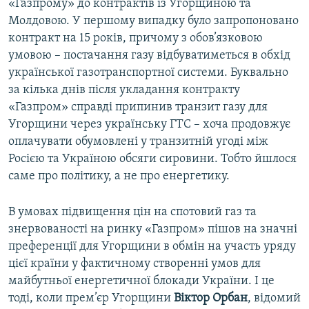
«Газпрому» до контрактів із Угорщиною та
Молдовою. У першому випадку було запропоновано
контракт на 15 років, причому з обов’язковою
умовою – постачання газу відбуватиметься в обхід
української газотранспортної системи. Буквально
за кілька днів після укладання контракту
«Газпром» справді припинив транзит газу для
Угорщини через українську ГТС – хоча продовжує
оплачувати обумовлені у транзитній угоді між
Росією та Україною обсяги сировини. Тобто йшлося
саме про політику, а не про енергетику.
В умовах підвищення цін на спотовий газ та
знервованості на ринку «Газпром» пішов на значні
преференції для Угорщини в обмін на участь уряду
цієї країни у фактичному створенні умов для
майбутньої енергетичної блокади України. І це
тоді, коли прем’єр Угорщини
Віктор Орбан
, відомий