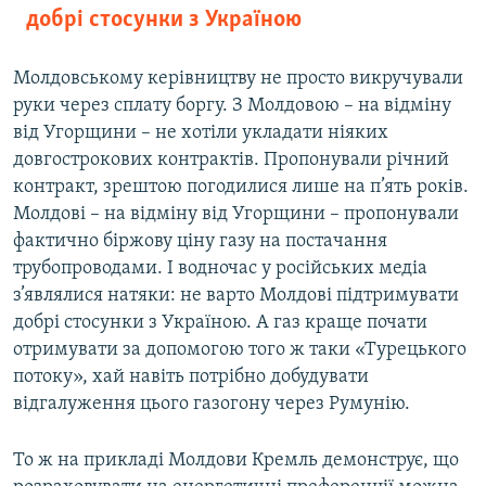
добрі стосунки з Україною
Молдовському керівництву не просто викручували
руки через сплату боргу. З Молдовою – на відміну
від Угорщини – не хотіли укладати ніяких
довгострокових контрактів. Пропонували річний
контракт, зрештою погодилися лише на п’ять років.
Молдові – на відміну від Угорщини – пропонували
фактично біржову ціну газу на постачання
трубопроводами. І водночас у російських медіа
з’являлися натяки: не варто Молдові підтримувати
добрі стосунки з Україною. А газ краще почати
отримувати за допомогою того ж таки «Турецького
потоку», хай навіть потрібно добудувати
відгалуження цього газогону через Румунію.
То ж на прикладі Молдови Кремль демонструє, що