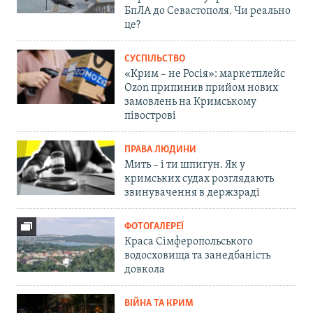
БпЛА до Севастополя. Чи реально
це?
СУСПІЛЬСТВО
«Крим – не Росія»: маркетплейс
Ozon припинив прийом нових
замовлень на Кримському
півострові
ПРАВА ЛЮДИНИ
Мить – і ти шпигун. Як у
кримських судах розглядають
звинувачення в держзраді
ФОТОГАЛЕРЕЇ
Краса Сімферопольського
водосховища та занедбаність
довкола
ВІЙНА ТА КРИМ