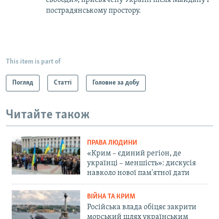
свободи», присвячену Україні після Майдану і
пострадянському простору.
This item is part of
Погляд
Статті
Головне за добу
Читайте також
ПРАВА ЛЮДИНИ
«Крим – єдиний регіон, де
українці – меншість»: дискусія
навколо нової пам'ятної дати
ВІЙНА ТА КРИМ
Російська влада обіцяє закрити
морський шлях українським