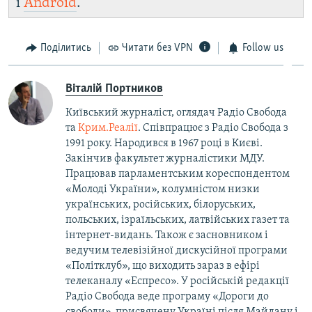
і
Android
.
Поділитись
Читати без VPN
Follow us
Віталій Портников
Київський журналіст, оглядач Радіо Свобода
та
Крим.Реалії
. Співпрацює з Радіо Свобода з
1991 року. Народився в 1967 році в Києві.
Закінчив факультет журналістики МДУ.
Працював парламентським кореспондентом
«Молоді України», колумністом низки
українських, російських, білоруських,
польських, ізраїльських, латвійських газет та
інтернет-видань. Також є засновником і
ведучим телевізійної дискусійної програми
«Політклуб», що виходить зараз в ефірі
телеканалу «Еспресо». У російській редакції
Радіо Свобода веде програму «Дороги до