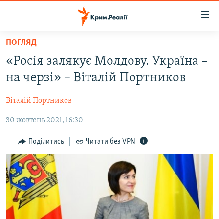
Доступність
посилання
Перейти
ПОГЛЯД
до
НОВИНИ
«Росія залякує Молдову. Україна –
основного
ВОДА.КРИМ
матеріалу
на черзі» – Віталій Портников
ВІДЕО ТА ФОТО
Перейти
до
Віталій Портников
ПОЛІТИКА
основної
30 жовтень 2021, 16:30
БЛОГИ
навігації
Перейти
ПОГЛЯД
Поділитись
Читати без VPN
до
ІНТЕРВ'Ю
пошуку
ВСЕ ЗА ДЕНЬ
СПЕЦПРОЕКТИ
ЯК ОБІЙТИ БЛОКУВАННЯ
ДЕПОРТАЦІЯ