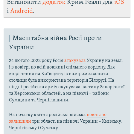
Встановити
додаток
Крим.Реалії для
iOS
і
Android
.
Масштабна війна Росії проти
України
24 лютого 2022 року Росія
атакувала
Україну на землі
і в повітрі по всій довжині спільного кордону. Для
вторгнення на Київщину із наміром захопити
столицю була використана територія Білорусі. На
півдні російська армія окупувала частину Запорізької
та Херсонської областей, а на півночі – райони
Сумщини та Чернігівщини.
На початку квітня російські війська
повністю
залишили
три області на півночі України – Київську,
Чернігівську і Сумську.