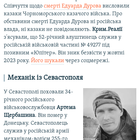
Співчуття щодо
смерті Едуарда Дурова
висловили
казаки Чорноморського казачого війська. Про
обставини смерті Едуарда Дурова ні російська
влада, ні казаки не повідомляють.
Крим.Реалії
з'ясували, що 52-річний алуштинець служив у
російській військовій частині № 49277 під
позивним «Юпітер». Він зник безвісти у жовтні
2023 року.
Його шукали
через соцмережі.
Механік із Севастополя
У Севастополі поховали 34-
річного російського
військовослужбовця
Артема
Щербашина
. Він помер у
Донецьку. Севастополець
служив у російській армії
механіком-водієм 255-го