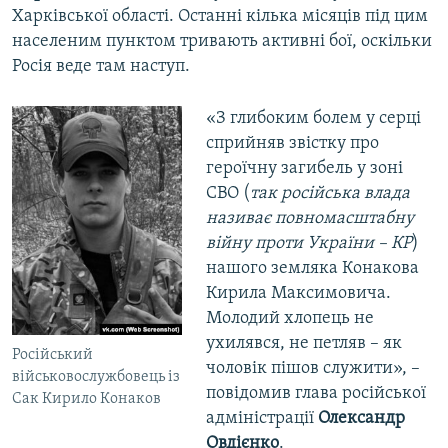
Харківської області. Останні кілька місяців під цим
населеним пунктом тривають активні бої, оскільки
Росія веде там наступ.
«З глибоким болем у серці
сприйняв звістку про
героїчну загибель у зоні
СВО (
так російська влада
називає повномасштабну
війну проти України – КР
)
нашого земляка Конакова
Кирила Максимовича.
Молодий хлопець не
ухилявся, не петляв – як
Російський
чоловік пішов служити», –
військовослужбовець із
повідомив глава російської
Сак Кирило Конаков
адміністрації
Олександр
Овдієнко
.