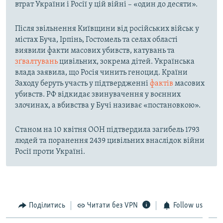
втрат України і Росії у цій війні – «один до десяти».
Після звільнення Київщини від російських військ у
містах Буча, Ірпінь, Гостомель та селах області
виявили факти масових убивств, катувань та
зґвалтувань
цивільних, зокрема дітей. Українська
влада заявила, що Росія чинить геноцид. Країни
Заходу беруть участь у підтвердженні
фактів
масових
убивств. РФ відкидає звинувачення у воєнних
злочинах, а вбивства у Бучі називає «постановкою».
Станом на 10 квітня ООН підтвердила загибель 1793
людей та поранення 2439 цивільних внаслідок війни
Росії проти Україні.
Поділитись
Читати без VPN
Follow us