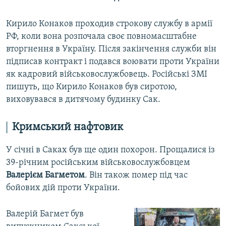
Кирило Конаков проходив строкову службу в армії
РФ, коли вона розпочала своє повномасштабне
вторгнення в Україну. Після закінчення служби він
підписав контракт і подався воювати проти України
як кадровий військовослужбовець. Російські ЗМІ
пишуть, що Кирило Конаков був сиротою,
виховувався в дитячому будинку Сак.
Кримський нафтовик
У січні в Саках був ще один похорон. Прощалися із
39-річним російським військовослужбовцем
Валерієм Багметом
. Він також помер під час
бойових дій проти України.
Валерій Багмет був