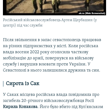
Російський військовослужбовець Артем Щербашин (у
центрі) під час служби
Після звільнення в запас севастополець працював
на різних підприємствах у місті. Коли російська
влада восени 2022 року оголосила часткову
мобілізацію до армії, повернувся на військову
службу і вирушив воювати проти України. У
Севастополі в нього залишилися дружина та син.
Сирота із Сак
У Саках місцева російська влада повідомила про
загибель 20-річного військовослужбовця Росії
Кирила Конакова
. Його було вбито під Куп'янськом