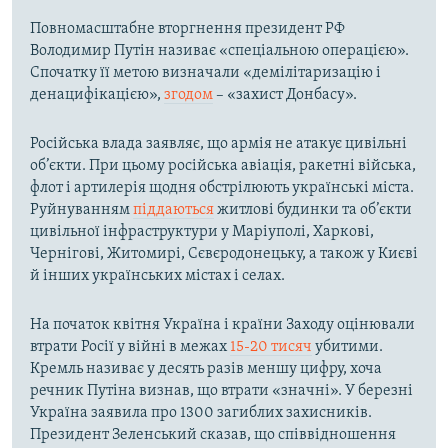
Повномасштабне вторгнення президент РФ
Володимир Путін називає «спеціальною операцією».
Спочатку її метою визначали «демілітаризацію і
денацифікацією»,
згодом
– «захист Донбасу».
Російська влада заявляє, що армія не атакує цивільні
об’єкти. При цьому російська авіація, ракетні війська,
флот і артилерія щодня обстрілюють українські міста.
Руйнуванням
піддаються
житлові будинки та об’єкти
цивільної інфраструктури у Маріуполі, Харкові,
Чернігові, Житомирі, Сєвєродонецьку, а також у Києві
й інших українських містах і селах.
На початок квітня Україна і країни Заходу оцінювали
втрати Росії у війні в межах
15-20 тисяч
убитими.
Кремль називає у десять разів меншу цифру, хоча
речник Путіна визнав, що втрати «значні». У березні
Україна заявила про 1300 загиблих захисників.
Президент Зеленський сказав, що співвідношення