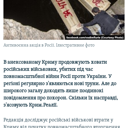
ВІДЕОУРОКИ «ELIFBE»
Русский
СВІДЧЕННЯ ОКУПАЦІЇ
Qırımtatar
УКРАЇНСЬКА ПРОБЛЕМА КРИМУ
ДОЛУЧАЙСЯ!
ІНФОГРАФІКА
Антивоєнна акція в Росії. Ілюстративне фото
В анексованому Криму продовжують ховати
Усі сайти RFE/RL
російських військових, убитих під час
повномасштабної війни Росії проти України. У
регіоні регулярно з'являються нові труни. Але до
широкого загалу доходять лише поодинокі
повідомлення про похорон. Скільки їх насправді,
з'ясовують Крим.Реалії.
Редакція досліджує російські військові втрати у
Криму від початку повномасштабного вторгнення