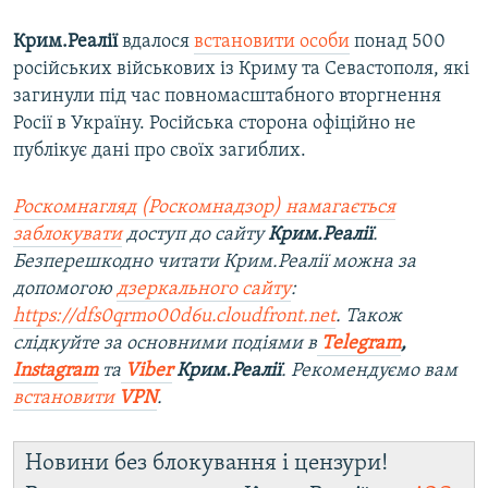
Крим.Реалії
вдалося
встановити особи
понад 500
російських військових із Криму та Севастополя, які
загинули під час повномасштабного вторгнення
Росії в Україну. Російська сторона офіційно не
публікує дані про своїх загиблих.
Роскомнагляд (Роскомнадзор) намагається
заблокувати
доступ до сайту
Крим.Реалії
.
Безперешкодно читати Крим.Реалії можна за
допомогою
дзеркального сайту
:
https://dfs0qrmo00d6u.cloudfront.net
. Також
слідкуйте за основними подіями в
Telegram
,
Instagram
та
Viber
Крим.Реалії
. Рекомендуємо вам
встановити
VPN
.
Новини без блокування і цензури!