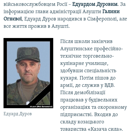
військовослужбовцем Росії –
Едуардом Дуровим
. За
інформацією глави адміністрації Алушти
Галини
Огнєвої
, Едуард Дуров народився в Сімферополі, але
все життя прожив в Алушті.
Після школи закінчив
Алуштинське професійно-
технічне торговельно-
кулінарне училище,
здобувши спеціальність
кухаря. Потім пішов до
армії, де служив у ВДВ.
Після демобілізації
працював у будівельних
організаціях та охоронному
Едуард Дуров
підприємстві. Входив до
складу козацького
товариства «Казача сила».