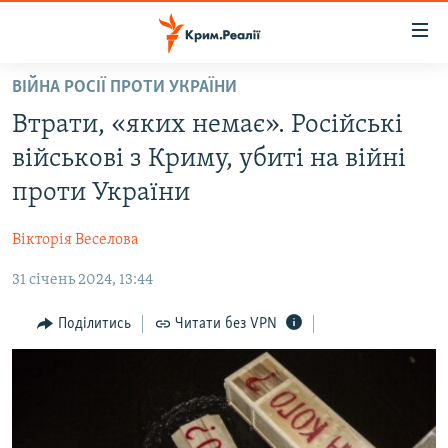
Доступність
посилання
Перейти
ВІЙНА РОСІЇ ПРОТИ УКРАЇНИ
до
НОВИНИ
Втрати, «яких немає». Російські
основного
ВОДА.КРИМ
матеріалу
військові з Криму, убиті на війні
ВІДЕО ТА ФОТО
Перейти
проти України
до
ПОЛІТИКА
основної
Вікторія Веселова
БЛОГИ
навігації
Перейти
31 січень 2024, 13:44
ПОГЛЯД
до
ІНТЕРВ'Ю
Поділитись
Читати без VPN
пошуку
ВСЕ ЗА ДЕНЬ
СПЕЦПРОЕКТИ
ЯК ОБІЙТИ БЛОКУВАННЯ
ДЕПОРТАЦІЯ