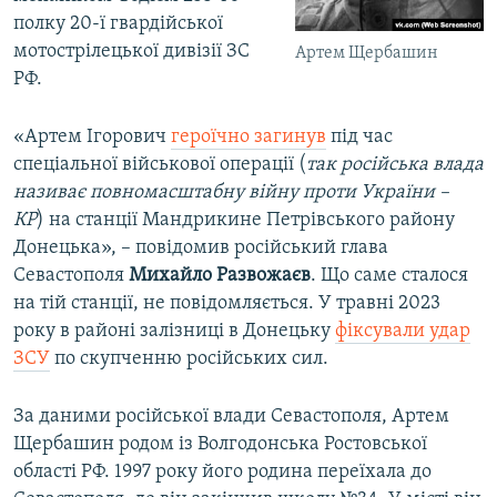
полку 20-ї гвардійської
мотострілецької дивізії ЗС
Артем Щербашин
РФ.
«Артем Ігорович
героїчно загинув
під час
спеціальної військової операції (
так російська влада
називає повномасштабну війну проти України –
КР
) на станції Мандрикине Петрівського району
Донецька», – повідомив російський глава
Севастополя
Михайло Развожаєв
. Що саме сталося
на тій станції, не повідомляється. У травні 2023
року в районі залізниці в Донецьку
фіксували удар
ЗСУ
по скупченню російських сил.
За даними російської влади Севастополя, Артем
Щербашин родом із Волгодонська Ростовської
області РФ. 1997 року його родина переїхала до