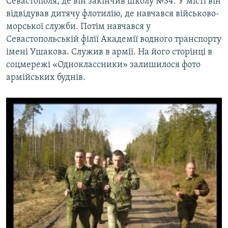
Севастополя, де він закінчив школу №34. У місті він
відвідував дитячу флотилію, де навчався військово-
морської служби. Потім навчався у
Севастопольській філії Академії водного транспорту
імені Ушакова. Служив в армії. На його сторінці в
соцмережі «Одноклассники» залишилося фото
армійських буднів.