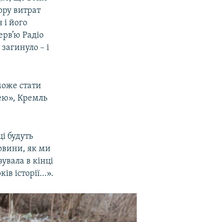
ору витрат
 і його
ерв’ю Радіо
загинуло – і
.
може стати
ею», Кремль
і будуть
овини, як ми
увала в кінці
ків історії…».