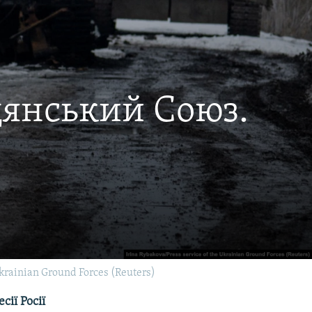
дянський Союз.
Ukrainian Ground Forces (Reuters)
ії Росії