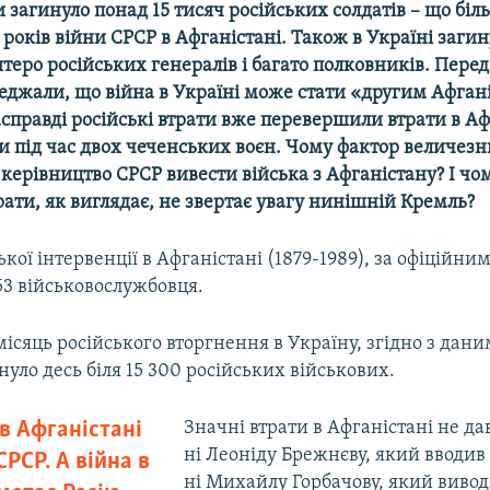
 загинуло понад 15 тисяч російських солдатів – що біл
років війни СРСР в Афганістані. Також в Україні заги
теро російських генералів і багато полковників. Пере
джали, що війна в Україні може стати «другим Афгані
справді російські втрати вже перевершили втрати в Аф
и під час двох чеченських воєн. Чому фактор величезн
керівництво СРСР вивести війська з Афганістану? І чом
рати, як виглядає, не звертає увагу нинішній Кремль?
ької інтервенції в Афганістані (1879-1989), за офіційн
53 військовослужбовця.
ісяць російського вторгнення в Україну, згідно з дан
нуло десь біля 15 300 російських військових.
в Афганістані
Значні втрати в Афганістані не д
ні Леоніду Брежнєву, який вводив 
РСР. А війна в
ні Михайлу Горбачову, який вивод