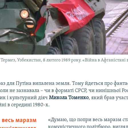
Термез, Узбекистан, 8 лютого 1989 року. «Війна в Афганістані 
раз для Путіна випалена земля. Тому йдеться про фанта
коли не зазнавала – чи в форматі СРСР, чи нинішньої Рос
ик і культурний діяч
Микола Томенко
, який брав участ
йні в середині 1980-х.
 весь маразм
«Думаю, що попри весь маразм ст
комуністичного політбюро, вигляд