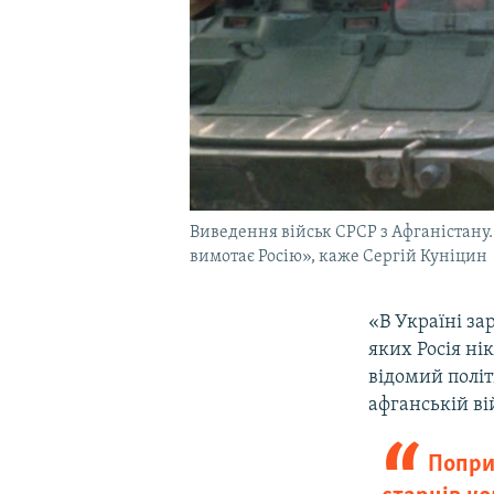
Виведення військ СРСР з Афганістану. 
вимотає Росію», каже Сергій Куніцин
«В Україні за
яких Росія ні
відомий політ
афганській ві
Попри