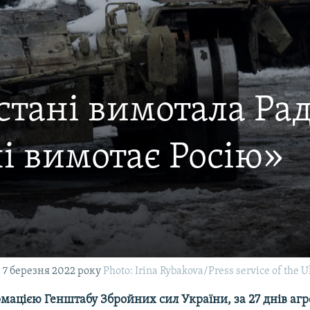
стані вимотала Ра
ні вимотає Росію»
 7 березня 2022 року
Photo: Irina Rybakova/Press service of the 
рмацією Генштабу Збройних сил України, за 27 днів агрес