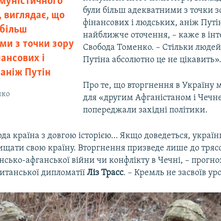
омуністичного
були більш адекватними з точки з
 виглядає, що
фінансових і людських, аніж Путін
 більш
найближче оточення, – каже в інт
ми з точки зору
Свобода Томенко. – Стільки людей 
ансових і
Путіна абсолютно це не цікавить»
 аніж Путін
Про те, що вторгнення в Україну 
нко
для «другим Афганістаном і Чечн
попереджали західні політики.
рда країна з довгою історією… Якщо доведеться, українц
ищати свою країну. Вторгнення призведе лише до тряс
нсько-афганської війни чи конфлікту в Чечні, – прогноз
ританської дипломатії
Ліз Трасс
. – Кремль не засвоїв уро