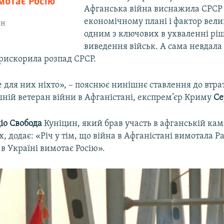
мотає Росію
Афганська війна виснажила СРСР
економічному плані і фактор вели
ин
одним з ключових в ухваленні рі
виведення військ. А сама невдала 
рискорила розпад СРСР.
е для них ніхто», – пояснює нинішнє ставлення до втрат
ній ветеран війни в Афганістані, експрем’єр Криму
Се
іо Свобода
Куніцин, який брав участь в афганській кам
х, додає: «Річ у тім, що війна в Афганістані вимотала 
 в Україні вимотає Росію».