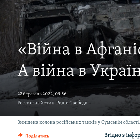
ВІДЕОУРОКИ «ELIFBE»
СВІДЧЕННЯ ОКУПАЦІЇ
УКРАЇНСЬКА ПРОБЛЕМА КРИМУ
ІНФОГРАФІКА
«Війна в Афгані
А війна в Украї
23 березень 2022, 09:56
Ростислав Хотин
Радіо Свобода
Знищена колона російських танків у Сумській області.
Згідно з інфо
Поділитись