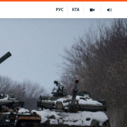
РУС
КТА