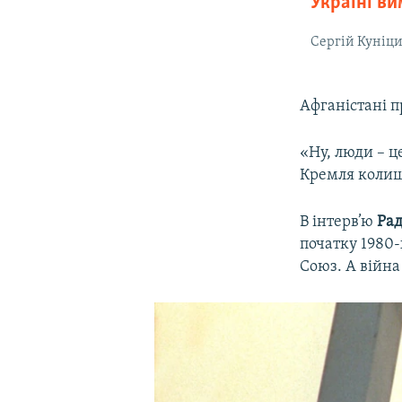
Україні ви
Сергій Куніц
Афганістані п
«Ну, люди – ц
Кремля колиш
В інтерв’ю
Рад
початку 1980-
Союз. А війна