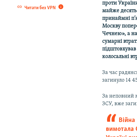
проти України
Читати без VPN
майже десять 
принаймні п’я
Москву попере
Чечнею», а на
сумарні втрат
підштовхував 
колосальні вт
За час радянс
загинуло 14 4
За неповний м
ЗСУ, вже заги
Війна 
вимотала С