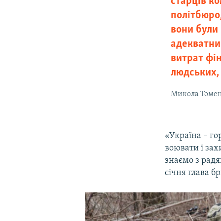
старців к
політбюро,
вони були
адекватни
витрат фін
людських,
Микола Томе
«Україна – го
воювати і зах
знаємо з радя
січня глава б