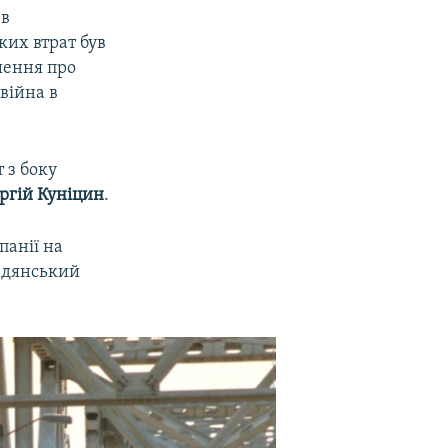
 в
ких втрат був
шення про
війна в
 з боку
ргій Куніцин
.
панії на
Радянський