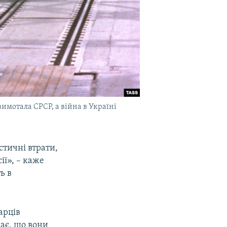
вимотала СРСР, а війна в Україні
стичні втрати,
ії», – каже
ь в
арців
ає, що вони