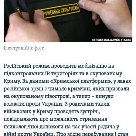
ВІДЕОУРОКИ «ELIFBE»
Русский
СВІДЧЕННЯ ОКУПАЦІЇ
Qırımtatar
УКРАЇНСЬКА ПРОБЛЕМА КРИМУ
ДОЛУЧАЙСЯ!
ІНФОГРАФІКА
Ілюстраційне фото
Російський режим проводить мобілізацію на
Усі сайти RFE/RL
підконтрольних їй територіях та в окупованому
Криму. За даними «Кримської платформи», у лавах
російської армії є чимало кримчан, яких призвали
на окупованому півострові, а тепер – кинули
воювати проти України. З родичами таких
військових у Криму проводять зустрічі,
повідомляють про можливість отримання
психологічної допомоги на час участі родича у
війні проти України. Про місце перебування і стан