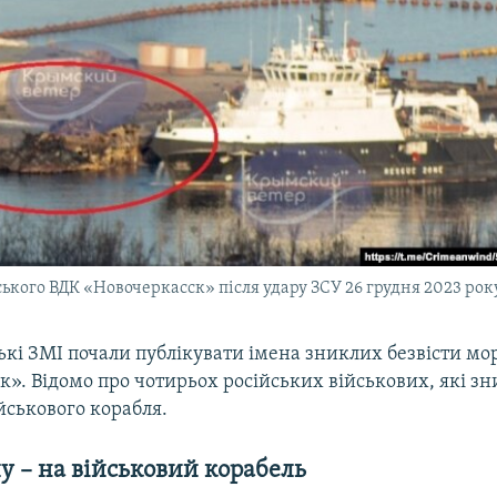
ького ВДК «Новочеркасск» після удару ЗСУ 26 грудня 2023 рок
ські ЗМІ почали публікувати імена зниклих безвісти мор
». Відомо про чотирьох російських військових, які зн
ійськового корабля.
у – на військовий корабель