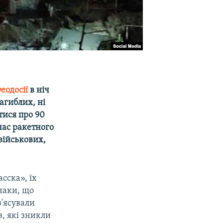
еодосії
в ніч
агиблих, ні
тися про 90
час ракетного
військових,
сска», їх
наки, що
'ясували
, які зникли