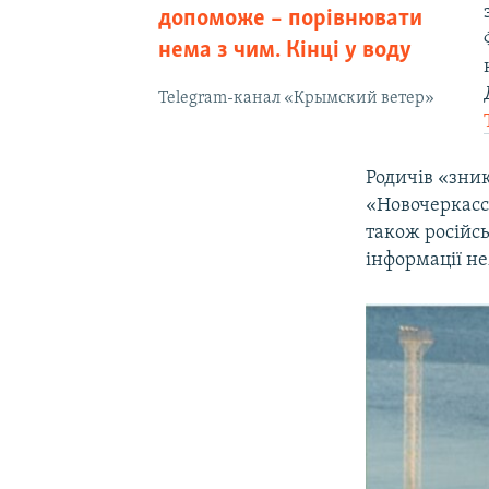
допоможе – порівнювати
нема з чим. Кінці у воду
Telegram-канал «Крымский ветер»
Родичів «зни
«Новочеркасс
також російс
інформації не