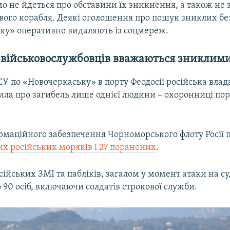
мо не йдеться про обставини їх зникнення, а також не 
вого корабля. Деякі оголошення про пошук зниклих бе
ку» оперативно видаляють із соцмереж.
 військовослужбовців вважаються зниклими
СУ по «Новочеркаську» в порту Феодосії російська вла
вила про загибель лише однієї людини – охоронниці по
ормаційного забезпечення Чорноморського флоту Росії
их російських моряків і 27 поранених
.
ійських ЗМІ та пабліків, загалом у момент атаки на с
 90 осіб, включаючи солдатів строкової служби.