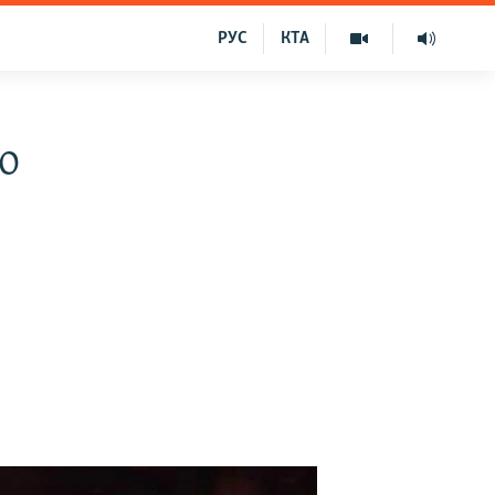
РУС
КТА
о