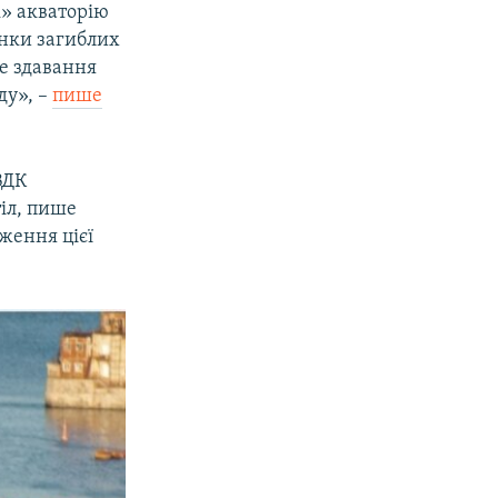
к» акваторію
анки загиблих
ле здавання
ду», –
пише
ВДК
іл, пише
дження цієї