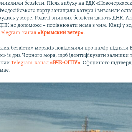
зниклими безвісти. Після вибуху на ВДК «Новочеркасс
Феодосійського порту зачищали катери і вивозили ост
кудись у море. Родичі зниклих безвісти здають ДНК. А
ДНК не допоможе – порівнювати нема з чим. Кінці у во
Telegram-канал
«Крымский ветер»
.
клих безвісти» моряків повідомили про намір підняти 
к» із дна Чорного моря, щоб ідентифікувати залишки т
ький
Telegram-канал
«ВЧК-ОГПУ»
. Офіційного підтвер
має.