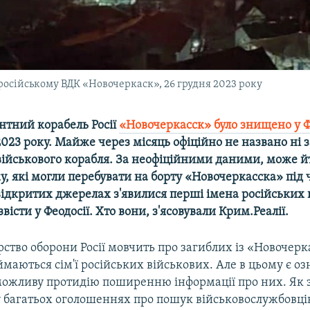
 російському ВДК «Новочеркаск», 26 грудня 2023 року
нтний корабель Росії
«Новочеркасск» було знищено у Ф
2023 року. Майже через місяць офіційно не названо ні з
військового корабля. За неофіційними даними, може й
у, які могли перебувати на борту «Новочеркасска» під 
відкритих джерелах з'явилися перші імена російських 
вісти у Феодосії. Хто вони, з'ясовували Крим.Реалії.
ство оборони Росії мовчить про загиблих із «Новочерка
аються сім'ї російських військових. Але в цьому є оз
можливу протидію поширенню інформації про них. Як з
 у багатьох оголошеннях про пошук військовослужбовців