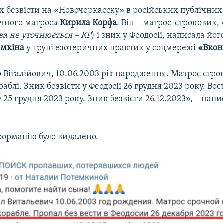
х безвісти на «Новочеркасску» в російських публічни
ічного матроса
Кирила Корфа
. Він – матрос-строковик,
ва не уточнюється – КР
) і зник у Феодосії, написала йо
омкіна
у групі езотеричних практик у соцмережі
«Вкон
Віталійович, 10.06.2003 рік народження. Матрос стро
аблі. Зник безвісти у Феодосії 26 грудня 2023 року. Вос
0 25 грудня 2023 року. Зник безвісти 26.12.2023», – напи
формацію було видалено.