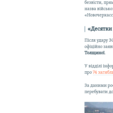
безвісти, пря
назва військо
«Новочеркасс
«Десятки
Після удару З
офіційно зая
Толщиної
.
У відділі інф
про
74 загибл
За даними рос
перебувати до