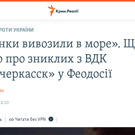
ПРОТИ УКРАЇНИ
нки вивозили в море». Щ
о про зниклих з ВДК
черкасск» у Феодосії
ва
12:10
ь
Читати без VPN