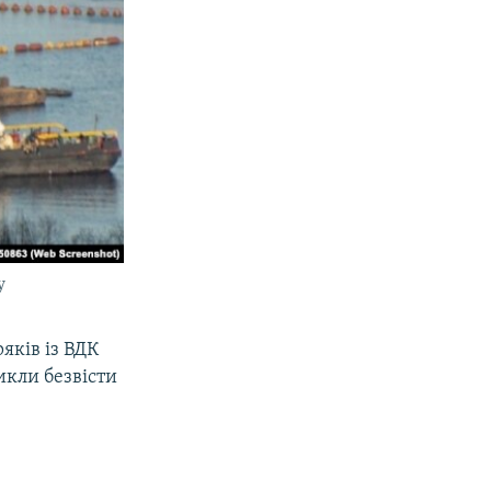
у
яків із ВДК
икли безвісти