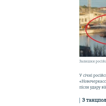
Залишки російс
У січні росій
«Новочеркасск
після удару в
З танцпол