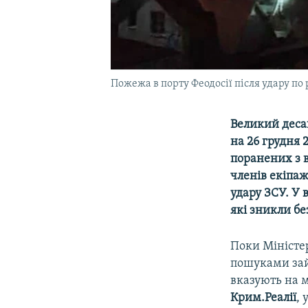
Пожежа в порту Феодосії після удару по
Великий деса
на 26 грудня 
поранених з 
членів екіпаж
удару ЗСУ. У 
які зникли без
Поки Міністер
пошуками займ
вказують на 
Крим.Реалії
,