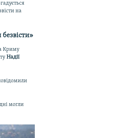
згадується
звісти на
 безвісти»
да Криму
рту
Надії
 повідомили
удні могли