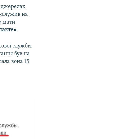
х джерелах
 «служив на
го мати
такте»
.
кової служби.
таннє був на
сала вона 15