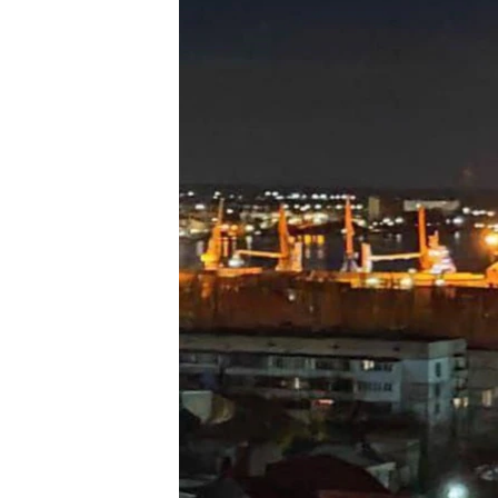
ВІДЕОУРОКИ «ELIFBE»
СВІДЧЕННЯ ОКУПАЦІЇ
УКРАЇНСЬКА ПРОБЛЕМА КРИМУ
ІНФОГРАФІКА