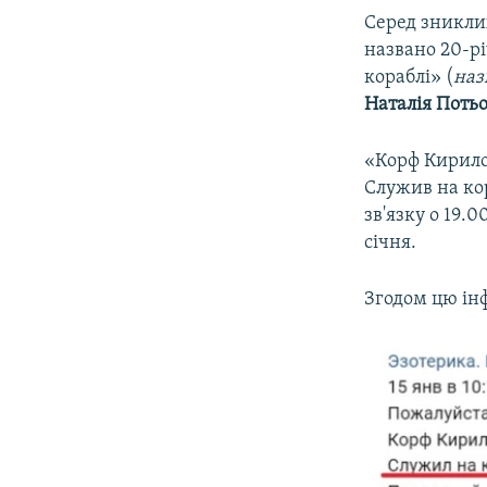
Серед зникли
названо 20-р
кораблі» (
наз
Наталія Поть
«Корф Кирило 
Служив на кор
зв'язку о 19.0
січня.
Згодом цю ін