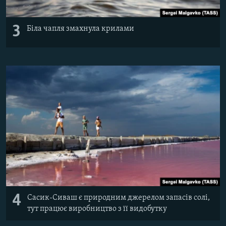
3
Біла чапля змахнула крилами
4
Сасик-Сиваш є природним джерелом запасів солі,
тут працює виробництво з її видобутку