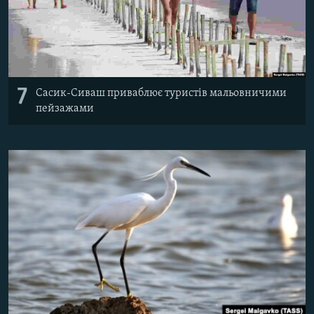
7
Сасик-Сиваш приваблює туристів мальовничими
пейзажами