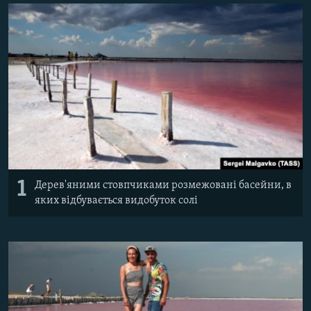
ВІДЕОУРОКИ «ELIFBE»
Русский
СВІДЧЕННЯ ОКУПАЦІЇ
Qırımtatar
УКРАЇНСЬКА ПРОБЛЕМА КРИМУ
ДОЛУЧАЙСЯ!
ІНФОГРАФІКА
Усі сайти RFE/RL
1
Дерев'яними стовпчиками розмежовані басейни, в
яких відбувається видобуток солі