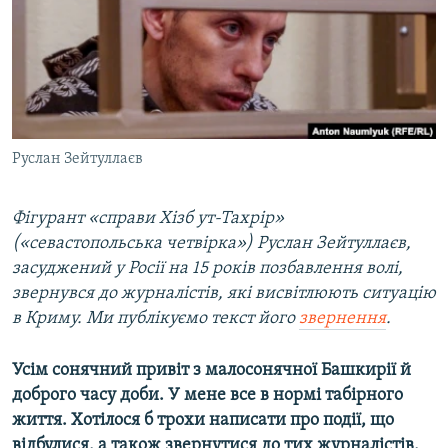
ВІДЕОУРОКИ «ELIFBE»
Русский
СВІДЧЕННЯ ОКУПАЦІЇ
Qırımtatar
УКРАЇНСЬКА ПРОБЛЕМА КРИМУ
ДОЛУЧАЙСЯ!
ІНФОГРАФІКА
Руслан Зейтуллаєв
Фігурант «справи Хізб ут-Тахрір»
Усі сайти RFE/RL
(«cевастопольська четвірка») Руслан Зейтуллаєв,
засуджений у Росії на 15 років позбавлення волі,
звернувся до журналістів, які висвітлюють ситуацію
в Криму. Ми публікуємо текст його
звернення
.
Усім сонячний привіт з малосонячної Башкирії й
доброго часу доби. У мене все в нормі табірного
життя. Хотілося б трохи написати про події, що
відбулися, а також звернутися до тих журналістів,