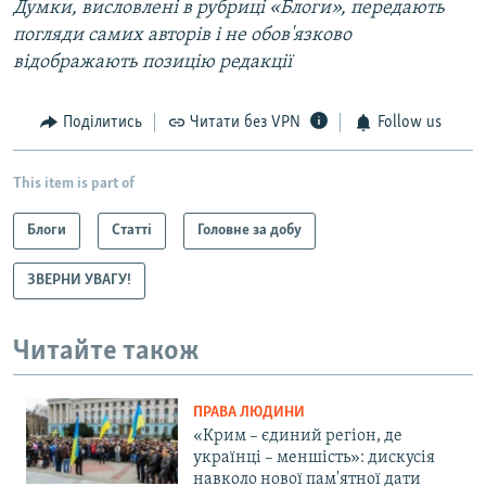
Думки, висловлені в рубриці «Блоги», передають
погляди самих авторів і не обов'язково
відображають позицію редакції
Поділитись
Читати без VPN
Follow us
This item is part of
Блоги
Статті
Головне за добу
ЗВЕРНИ УВАГУ!
Читайте також
ПРАВА ЛЮДИНИ
«Крим – єдиний регіон, де
українці – меншість»: дискусія
навколо нової пам'ятної дати