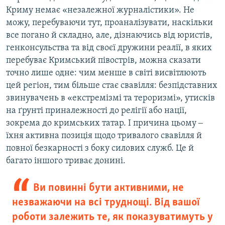
Криму немає «незалежної журналістики». Не
можу, перебуваючи тут, проаналізувати, наскільки
все погано й складно, але, дізнаючись від юристів,
генконсульства та від своєї дружини реалії, в яких
перебуває Кримський півострів, можна сказати
точно лише одне: чим менше в світі висвітлюють
цей регіон, тим більше стає свавілля: безпідставних
звинувачень в «екстремізмі та тероризмі», утисків
на ґрунті приналежності до релігії або нації,
зокрема до кримських татар. І причина цьому ‒
їхня активна позиція щодо тривалого свавілля й
повної безкарності з боку силових служб. Це й
багато іншого триває донині.
Ви повинні бути активними, не
незважаючи на всі труднощі. Від вашої
роботи залежить те, як показуватимуть у