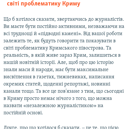
світі проблематику Криму
Що б хотілося сказати, звертаючись до журналістів.
Ви маєте бути постійно активними, незважаючи на
всі труднощі й «підводні камені». Від вашої роботи
залежить те, як будуть говорити та показувати в
світі проблематику Кримського півострова. Та
реальність, в якій живе зараз Крим, залишиться в
нашій новітній історії. Але, щоб про цю історію
знали маси й народи, має бути максимальне
висвітлення в газетах, тижневиках, написання
окремих статей, щоденні репортажі, новинні
канали тощо. Та все це пов'язане з тим, що сьогодні
в Криму просто немає нічого з того, що можна
назвати «незалежною журналістикою» на
постійній основі.
Друге, про що хотілося б сказати, ‒ це те, що цією