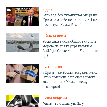
ВІДЕО
Блокада без сухопутної операції:
Крим сам себе не заправить і не
прогодує | Крим.Реалії
ВІЙНА ТА КРИМ
Російська влада обіцяє закрити
морський шлях українським
БпЛА до Севастополя. Чи реально
це?
СУСПІЛЬСТВО
«Крим – не Росія»: маркетплейс
Ozon припинив прийом нових
замовлень на Кримському
півострові
ПРАВА ЛЮДИНИ
Мить – і ти шпигун. Як у