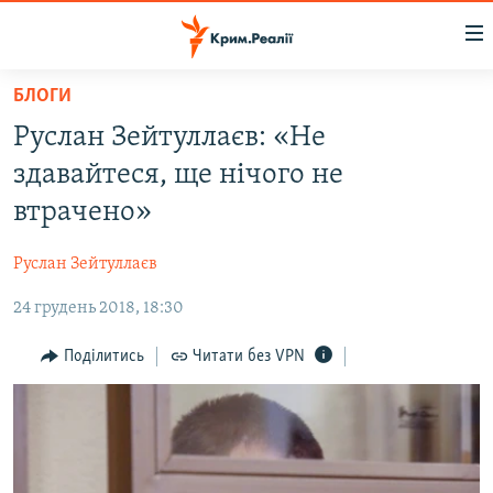
Доступність
посилання
Перейти
БЛОГИ
до
НОВИНИ
Руслан Зейтуллаєв: «Не
основного
ВОДА.КРИМ
матеріалу
здавайтеся, ще нічого не
ВІДЕО ТА ФОТО
Перейти
втрачено»
до
ПОЛІТИКА
основної
Руслан Зейтуллаєв
БЛОГИ
навігації
Перейти
24 грудень 2018, 18:30
ПОГЛЯД
до
ІНТЕРВ'Ю
Поділитись
Читати без VPN
пошуку
ВСЕ ЗА ДЕНЬ
СПЕЦПРОЕКТИ
ЯК ОБІЙТИ БЛОКУВАННЯ
ДЕПОРТАЦІЯ