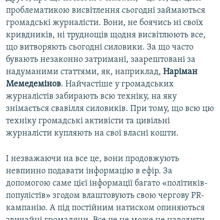
проблематикою висвітлення сьогодні займаються
громадські журналісти. Вони, не боячись ні своїх
кривдників, ні труднощів щодня висвітлюють все,
що витворяють сьогодні силовики. За що часто
бувають незаконно затримані, заарештовані за
надуманими статтями, як, наприклад,
Наріман
Мемедемінов
. Найчастіше у громадських
журналістів забирають всю техніку, на яку
знімається свавілля силовиків. При тому, що всю цю
техніку громадські активісти та цивільні
журналісти купляють на свої власні кошти.
І незважаючи на все це, вони продовжують
невпинно подавати інформацію в ефір. За
допомогою саме цієї інформації багато «політиків-
популістів» згодом влаштовують свою чергову PR-
кампанію. А під постійним натиском опиняються