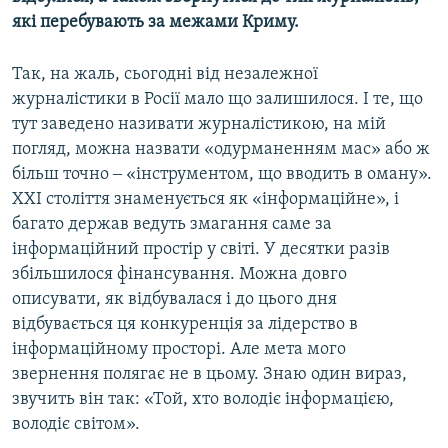
які перебувають за межами Криму.
Так, на жаль, сьогодні від незалежної
журналістики в Росії мало що залишилося. І те, що
тут заведено називати журналістикою, на мій
погляд, можна назвати «одурманенням мас» або ж
більш точно ‒ «інструментом, що вводить в оману».
XXI століття знаменується як «інформаційне», і
багато держав ведуть змагання саме за
інформаційний простір у світі. У десятки разів
збільшилося фінансування. Можна довго
описувати, як відбувалася і до цього дня
відбувається ця конкуренція за лідерство в
інформаційному просторі. Але мета мого
звернення полягає не в цьому. Знаю один вираз,
звучить він так: «Той, хто володіє інформацією,
володіє світом».