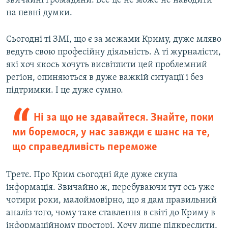
звичайні громадяни. Все це не може не наводити
на певні думки.
Сьогодні ті ЗМІ, що є за межами Криму, дуже мляво
ведуть свою професійну діяльність. А ті журналісти,
які хоч якось хочуть висвітлити цей проблемний
регіон, опиняються в дуже важкій ситуації і без
підтримки. І це дуже сумно.
Ні за що не здавайтеся. Знайте, поки
ми боремося, у нас завжди є шанс на те,
що справедливість переможе
Третє. Про Крим сьогодні йде дуже скупа
інформація. Звичайно ж, перебуваючи тут ось уже
чотири роки, малоймовірно, що я дам правильний
аналіз того, чому таке ставлення в світі до Криму в
інформаційному просторі. Хочу лише підкреслити,