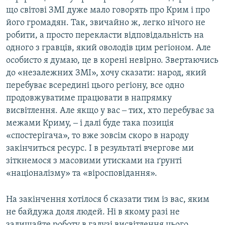
що світові ЗМІ дуже мало говорять про Крим і про
його громадян. Так, звичайно ж, легко нічого не
робити, а просто перекласти відповідальність на
одного з гравців, який оволодів цим регіоном. Але
особисто я думаю, це в корені невірно. Звертаючись
до «незалежних ЗМІ», хочу сказати: народ, який
перебуває всередині цього регіону, все одно
продовжуватиме працювати в напрямку
висвітлення. Але якщо у вас ‒ тих, хто перебуває за
межами Криму, ‒ і далі буде така позиція
«спостерігача», то вже зовсім скоро в народу
закінчиться ресурс. І в результаті вчергове ми
зіткнемося з масовими утисками на ґрунті
«націоналізму» та «віросповідання».
На закінчення хотілося б сказати тим із вас, яким
не байдужа доля людей. Ні в якому разі не
залишайте роботу в галузі висвітлення цього