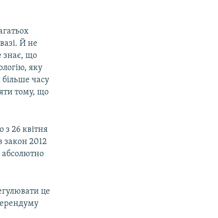
багатьох
вазі. Й не
е знає, що
ологію, яку
 більше часу
ляти тому, що
 з 26 квітня
в закон 2012
в абсолютно
егулювати це
ферендуму