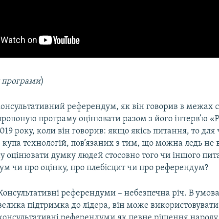
я програми
)
консультативний референдум, як він говорив в межах с
пропоную програму оцінювати разом з його інтерв’ю «
2019 року, коли він говорив: якщо якісь питання, то для
купа технологій, пов’язаних з тим, що можна ледь не
су оцінювати думку людей стосовно того чи іншого пит
ум чи про оцінку, про плебісцит чи про референдум?
Консультативні референдуми – небезпечна річ. В умова
велика підтримка до лідера, він може використовувати
консультативні референдуми як певне рішення народу 