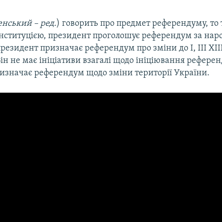
енський – ред.
) говорить про предмет референдуму, то 
онституцією, президент проголошує референдум за на
президент призначає референдум про зміни до І, ІІІ ХІІ
Він не має ініціативи взагалі щодо ініціювання референ
изначає референдум щодо зміни території України.