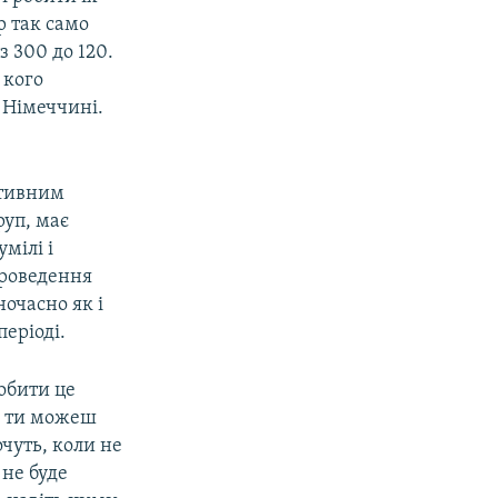
р так само
 300 до 120.
 кого
 Німеччині.
ятивним
руп, має
мілі і
проведення
очасно як і
еріоді.
обити це
ді ти можеш
чуть, коли не
 не буде