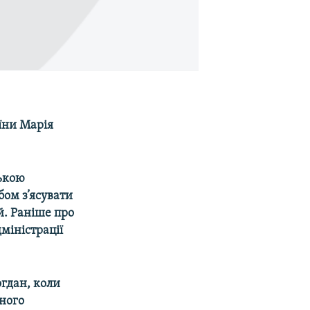
їни Марія
ькою
бом з’ясувати
й. Раніше про
міністрації
огдан, коли
ьного