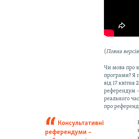
(
Повна версі
Чи мова про 
програми? Я 
від 17 квітня 
референдум – 
реального ча
про референд
Консультативні
референдуми –