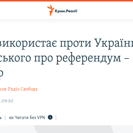
 використає проти Україн
ського про референдум –
р
ков
Радіо Свобода
, 09:30
ь
Читати без VPN