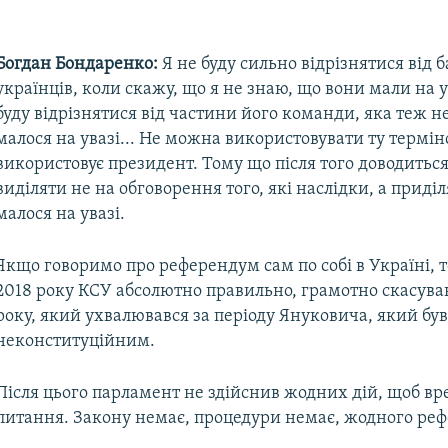
Богдан Бондаренко:
Я не буду сильно відрізнятися від 
українців, коли скажу, що я не знаю, що вони мали на у
буду відрізнятися від частини його команди, яка теж н
малося на увазі... Не можна використовувати ту термін
використовує президент. Тому що після того доводиться
виділяти не на обговорення того, які наслідки, а приді
малося на увазі.
Якщо говоримо про референдум сам по собі в Україні, то
2018 року КСУ абсолютно правильно, грамотно скасува
року, який ухвалювався за періоду Януковича, який бу
неконституційним.
Після цього парламент не здійснив жодних дій, щоб вр
питання. Закону немає, процедури немає, жодного ре
.