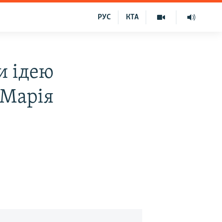
РУС
КТА
и ідею
 Марія