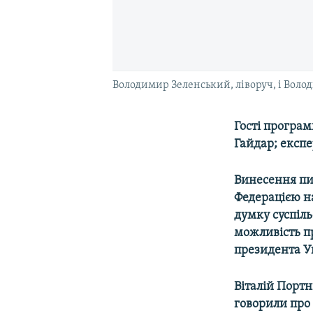
Володимир Зеленський, ліворуч, і Воло
Гості програ
Гайдар; експе
Винесення пи
Федерацією на
думку суспіл
можливість п
президента У
Віталій Портн
говорили про