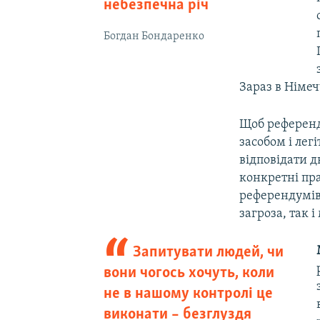
небезпечна річ
Богдан Бондаренко
Зараз в Німе
Щоб референд
засобом і лег
відповідати д
конкретні пр
референдумів
загроза, так 
Запитувати людей, чи
вони чогось хочуть, коли
не в нашому контролі це
виконати – безглуздя