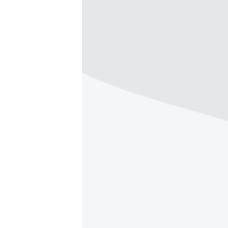
ВІДЕОУРОКИ «ELIFBE»
СВІДЧЕННЯ ОКУПАЦІЇ
УКРАЇНСЬКА ПРОБЛЕМА КРИМУ
ІНФОГРАФІКА