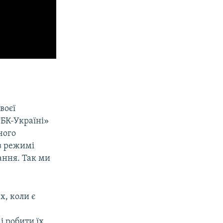
воєї
РБК-Україні»
 чого
 в режимі
ання. Так ми
х, коли є
і робити їх