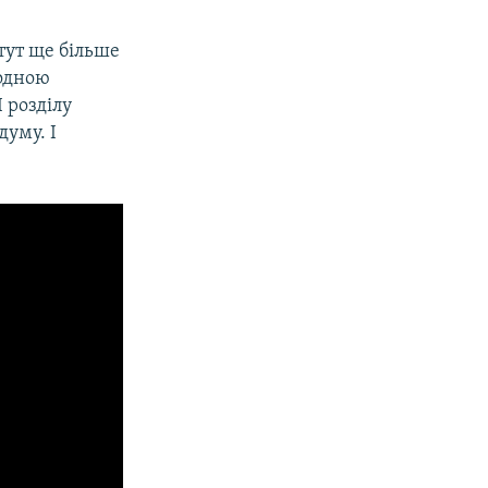
тут ще більше
родною
І розділу
думу. І