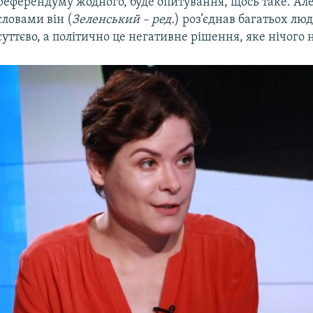
референдуму жодного, буде опитування, щось таке. Ал
словами він (
Зеленський – ред.
) роз’єднав багатьох люд
суттєво, а політично це негативне рішення, яке нічого 