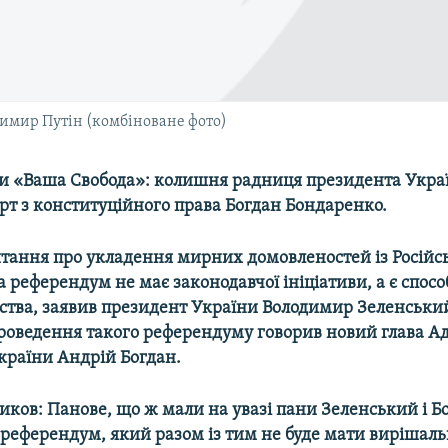
димир Путін (комбіноване фото)
ми «Ваша Свобода»: колишня радниця президента Укра
рт з конституційного права Богдан Бондаренко.
тання про укладення мирних домовленостей із Російс
 референдум не має законодавчої ініціативи, а є спосо
ьства, заявив президент України Володимир Зеленськи
роведення такого референдуму говорив новий глава Ад
країни Андрій Богдан.
иков: Панове, що ж мали на увазі пани Зеленський і Б
 референдум, який разом із тим не буде мати вирішал