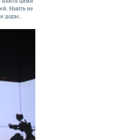
е навіть цими
ей. Навіть не
не додає.