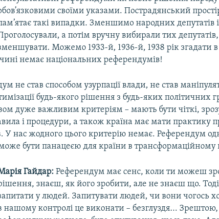
обов’язковими своїми указами. Пострадянський прості
пам’ятає такі випадки. Зменшимо народних депутатів із
Проголосували, а потім вручну вибирали тих депутатів,
зменшувати. Можемо 1933-й, 1936-й, 1938 рік згадати в
ччині немає національних референдумів!
ум не став способом узурпації влади, не став маніпул
ітимізації будь-якого рішення з будь-яких політичних г
вом дуже важливим критеріям – мають бути чіткі, зрозу
авила і процедури, а також країна має мати практику 
. У нас жодного цього критерію немає. Референдум одн
і може бути панацеєю для країни в трансформаційному п
Марія Гайдар:
Референдум має сенс, коли ти можеш зр
рішення, знаєш, як його зробити, але не знаєш що. То
запитати у людей. Запитувати людей, чи вони чогось хо
в нашому контролі це виконати – безглуздя... Зрештою,