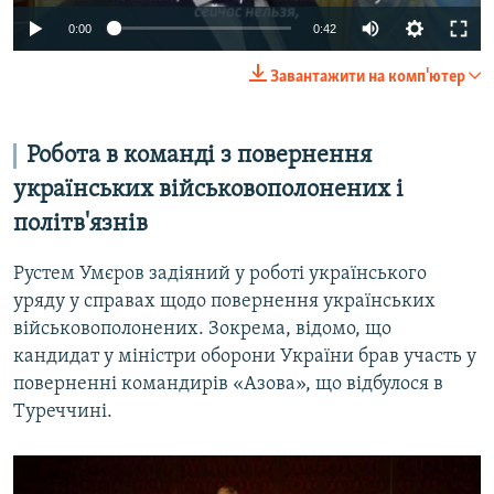
Auto
0:00
0:42
270p
Завантажити на комп'ютер
360p
Auto
270p
360p
404p
404p
Робота в команді з повернення
1080p
українських військовополонених і
1080p
політв'язнів
Рустем Умєров задіяний у роботі українського
уряду у справах щодо повернення українських
військовополонених. Зокрема, відомо, що
кандидат у міністри оборони України брав участь у
поверненні командирів «Азова», що відбулося в
Туреччині.