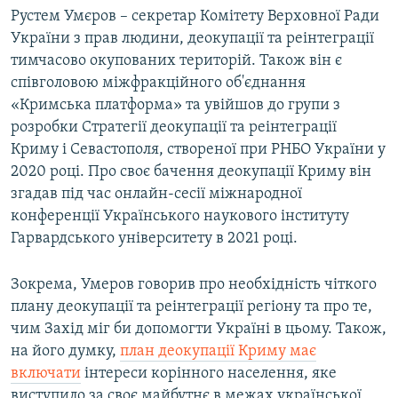
Рустем Умєров – секретар Комітету Верховної Ради
України з прав людини, деокупації та реінтеграції
тимчасово окупованих територій. Також він є
співголовою міжфракційного об'єднання
«Кримська платформа» та увійшов до групи з
розробки Стратегії деокупації та реінтеграції
Криму і Севастополя, створеної при РНБО України у
2020 році. Про своє бачення деокупації Криму він
згадав під час онлайн-сесії міжнародної
конференції Українського наукового інституту
Гарвардського університету в 2021 році.
Зокрема, Умеров говорив про необхідність чіткого
плану деокупації та реінтеграції регіону та про те,
чим Захід міг би допомогти Україні в цьому. Також,
на його думку,
план деокупації Криму має
включати
інтереси корінного населення, яке
виступило за своє майбутнє в межах української