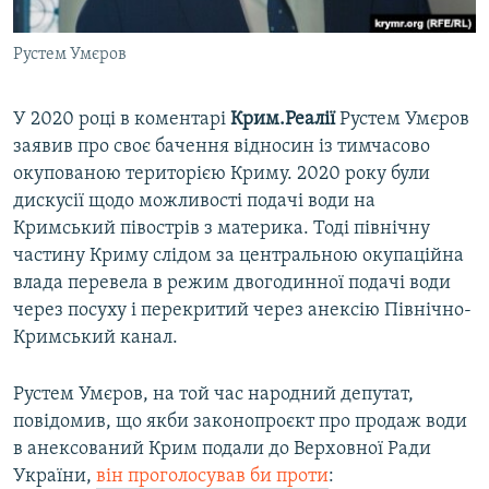
Рустем Умєров
У 2020 році в коментарі
Крим.Реалії
Рустем Умєров
заявив про своє бачення відносин із тимчасово
окупованою територією Криму. 2020 року були
дискусії щодо можливості подачі води на
Кримський півострів з материка. Тоді північну
частину Криму слідом за центральною окупаційна
влада перевела в режим двогодинної подачі води
через посуху і перекритий через анексію Північно-
Кримський канал.
Рустем Умєров, на той час народний депутат,
повідомив, що якби законопроєкт про продаж води
в анексований Крим подали до Верховної Ради
України,
він проголосував би проти
: