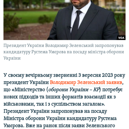
ВІДЕОУРОКИ «ELIFBE»
Русский
СВІДЧЕННЯ ОКУПАЦІЇ
Qırımtatar
УКРАЇНСЬКА ПРОБЛЕМА КРИМУ
ДОЛУЧАЙСЯ!
ІНФОГРАФІКА
Президент України Володимир Зеленський запропонував
кандидатуру Рустема Умєрова на посаду міністра оборони
України
Усі сайти RFE/RL
У своєму вечірньому зверненні 3 вересня 2023 року
президент України
Володимир Зеленський заявив
,
що «Міністерство (
оборони України – КР
) потребує
нових підходів та інших форматів взаємодії як з
військовими, так і з суспільством загалом».
Президент України запропонував на посаду
Міністра оборони України кандидатуру Рустема
Умєрова. Вже на ранок після заяви Зеленського