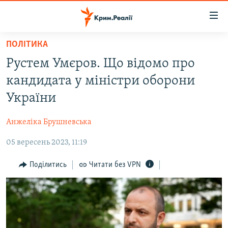
Доступність
посилання
Перейти
ПОЛІТИКА
до
НОВИНИ
Рустем Умєров. Що відомо про
основного
ВОДА.КРИМ
матеріалу
кандидата у міністри оборони
ВІДЕО ТА ФОТО
Перейти
України
до
ПОЛІТИКА
основної
Анжеліка Брушневська
БЛОГИ
навігації
Перейти
05 вересень 2023, 11:19
ПОГЛЯД
до
ІНТЕРВ'Ю
Поділитись
Читати без VPN
пошуку
ВСЕ ЗА ДЕНЬ
СПЕЦПРОЕКТИ
ЯК ОБІЙТИ БЛОКУВАННЯ
ДЕПОРТАЦІЯ