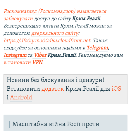
Роскомнагляд (Роскомнадзор) намагається
заблокувати
доступ до сайту
Крим.Реалії
.
Безперешкодно читати Крим.Реалії можна за
допомогою
дзеркального сайту
:
https://dfs0qrmo00d6u.cloudfront.net
. Також
слідкуйте за основними подіями в
Telegram
,
Instagram
та
Viber
Крим.Реалії
. Рекомендуємо вам
встановити
VPN
.
Новини без блокування і цензури!
Встановити
додаток
Крим.Реалії для
iOS
і
Android
.
Масштабна війна Росії проти