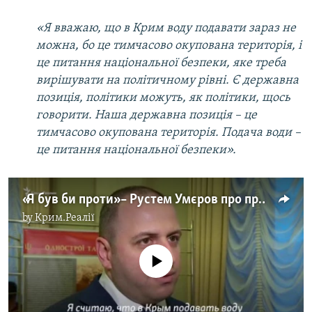
«Я вважаю, що в Крим воду подавати зараз не
можна, бо це тимчасово окупована територія, і
це питання національної безпеки, яке треба
вирішувати на політичному рівні. Є державна
позиція, політики можуть, як політики, щось
говорити. Наша державна позиція – це
тимчасово окупована територія. Подача води –
це питання національної безпеки».
«Я був би проти» – Рустем Умєров про продаж води у Крим (відео)
by
Крим.Реалії
No media source currently available