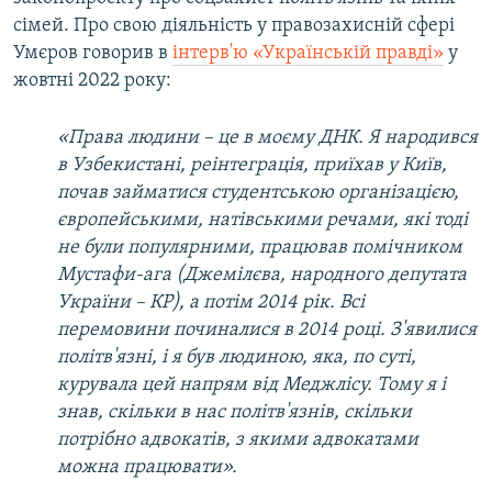
сімей. Про свою діяльність у правозахисній сфері
Умєров говорив в
інтерв'ю «Українській правді»
у
жовтні 2022 року:
«Права людини – це в моєму ДНК. Я народився
в Узбекистані, реінтеграція, приїхав у Київ,
почав займатися студентською організацією,
європейськими, натівськими речами, які тоді
не були популярними, працював помічником
Мустафи-ага (Джемілєва, народного депутата
України – КР), а потім 2014 рік. Всі
перемовини починалися в 2014 році. З'явилися
політв'язні, і я був людиною, яка, по суті,
курувала цей напрям від Меджлісу. Тому я і
знав, скільки в нас політв'язнів, скільки
потрібно адвокатів, з якими адвокатами
можна працювати».