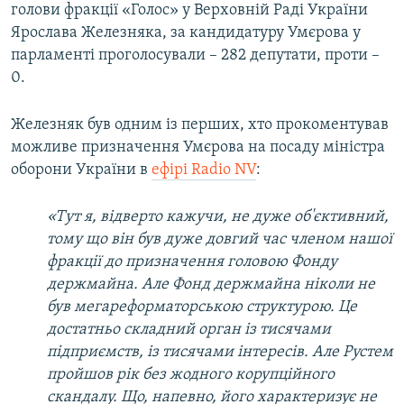
голови фракції «Голос» у Верховній Раді України
Ярослава Железняка, за кандидатуру Умєрова у
парламенті проголосували – 282 депутати, проти –
0.
Железняк був одним із перших, хто прокоментував
можливе призначення Умєрова на посаду міністра
оборони України в
ефірі Radio NV
:
«Тут я, відверто кажучи, не дуже об'єктивний,
тому що він був дуже довгий час членом нашої
фракції до призначення головою Фонду
держмайна. Але Фонд держмайна ніколи не
був мегареформаторською структурою. Це
достатньо складний орган із тисячами
підприємств, із тисячами інтересів. Але Рустем
пройшов рік без жодного корупційного
скандалу. Що, напевно, його характеризує не