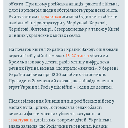
об’єкти. При цьому російська авіація, ракетні війська,
флот і артилерія щодня обстрілюють українські міста.
Руйнуванням
піддаються
житлові будинки та об’єкти
цивільної інфраструктури у Маріуполі, Харкові,
Чернігові, Житомирі, Сєвєродонецьку, а також у Києві
й інших українських містах і селах.
На початок квітня Україна і країни Заходу оцінювали
втрати Росії у війні в межах
15-20 тисяч
убитими.
Кремль називає у десять разів меншу цифру, хоча
речник Путіна визнав, що втрати «значні». У березні
Україна заявила про 1300 загиблих захисників.
Президент Зеленський сказав, що співвідношення
втрат України і Росії у цій війні – «один до десяти».
Після звільнення Київщини від російських військ у
містах Буча, Ірпінь, Гостомель та селах області
виявили факти масових убивств, катувань та
зґвалтувань
цивільних, зокрема дітей. Українська
влада заявила, що Росія чинить геноцид. Країни