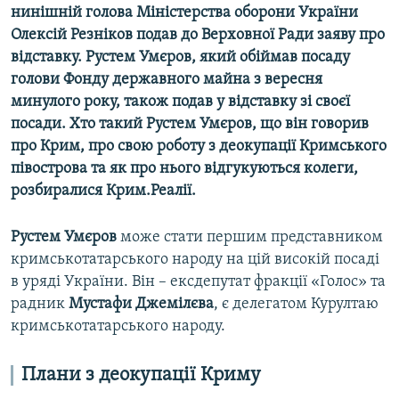
нинішній голова Міністерства оборони України
Олексій Резніков подав до Верховної Ради заяву про
відставку. Рустем Умєров, який обіймав посаду
голови Фонду державного майна з вересня
минулого року, також подав у відставку зі своєї
посади. Хто такий Рустем Умєров, що він говорив
про Крим, про свою роботу з деокупації Кримського
півострова та як про нього відгукуються колеги,
розбиралися Крим.Реалії.
Рустем Умєров
може стати першим представником
кримськотатарського народу на цій високій посаді
в уряді України. Він – ексдепутат фракції «Голос» та
радник
Мустафи Джемілєва
, є делегатом Курултаю
кримськотатарського народу.
Плани з деокупації Криму