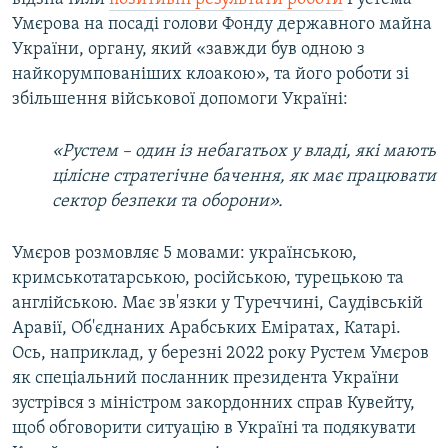
Умєрова на посаді голови Фонду державного майна
України, органу, який «завжди був одною з
найкорумпованіших клоакою», та його роботи зі
збільшення військової допомоги Україні:
«Рустем – один із небагатьох у владі, які мають
цілісне стратегічне бачення, як має працювати
сектор безпеки та оборони».
Умєров розмовляє 5 мовами: українською,
кримськотатарською, російською, турецькою та
англійською. Має зв'язки у Туреччині, Саудівській
Аравії, Об'єднаних Арабських Еміратах, Катарі.
Ось, наприклад, у березні 2022 року Рустем Умєров
як спеціальний посланник президента України
зустрівся з міністром закордонних справ Кувейту,
щоб обговорити ситуацію в Україні та подякувати