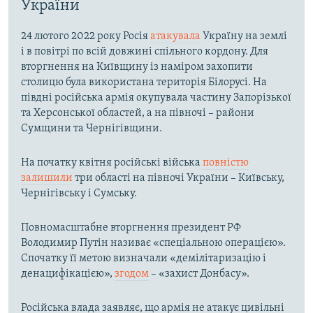
України
24 лютого 2022 року Росія
атакувала
Україну на землі
і в повітрі по всій довжині спільного кордону. Для
вторгнення на Київщину із наміром захопити
столицю була використана територія Білорусі. На
півдні російська армія окупувала частину Запорізької
та Херсонської областей, а на півночі – райони
Сумщини та Чернігівщини.
На початку квітня російські війська
повністю
залишили
три області на півночі України – Київську,
Чернігівську і Сумську.
Повномасштабне вторгнення президент РФ
Володимир Путін називає «спеціальною операцією».
Спочатку її метою визначали «демілітаризацію і
денацифікацією»,
згодом
– «захист Донбасу».
Російська влада заявляє, що армія не атакує цивільні