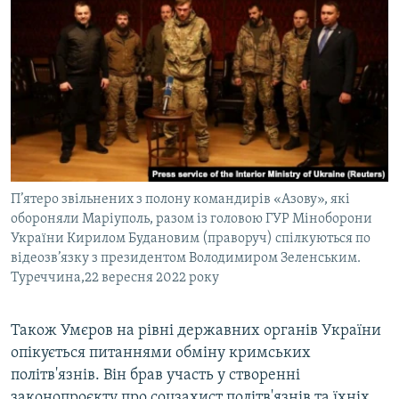
П’ятеро звільнених з полону командирів «Азову», які
обороняли Маріуполь, разом із головою ГУР Міноборони
України Кирилом Будановим (праворуч) спілкуються по
відеозв’язку з президентом Володимиром Зеленським.
Туреччина,22 вересня 2022 року
Також Умєров на рівні державних органів України
опікується питаннями обміну кримських
політв'язнів. Він брав участь у створенні
законопроєкту про соцзахист політв'язнів та їхніх