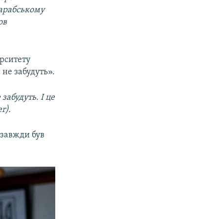
 арабському
ов
ерситету
 не забудуть».
забудуть. І це
r).
 завжди був