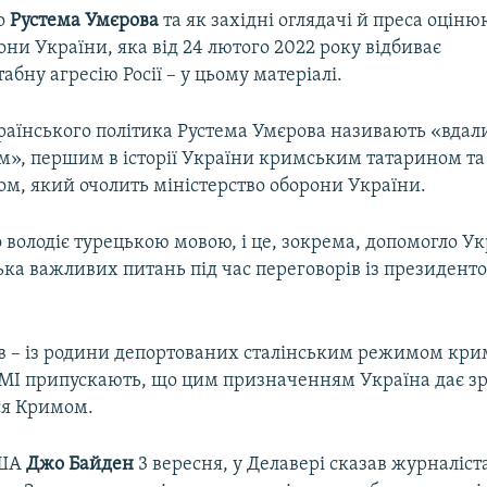
о
Рустема Умєрова
та як західні оглядачі й преса оціню
они України, яка від 24 лютого 2022 року відбиває
ну агресію Росії – у цьому матеріалі.
країнського політика Рустема Умєрова називають «вда
», першим в історії України кримським татарином та
м, який очолить міністерство оборони України.
 володіє турецькою мовою, і це, зокрема, допомогло Ук
ька важливих питань під час переговорів із президен
в – із родини депортованих сталінським режимом крим
МІ припускають, що цим призначенням Україна дає зр
ся Кримом.
США
Джо Байден
3 вересня, у Делавері сказав журналіс