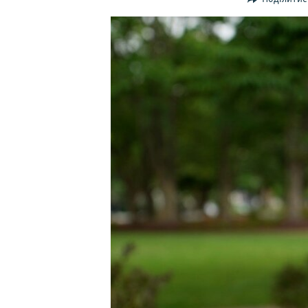
ВІДЕОУРОКИ «ELIFBE»
СВІДЧЕННЯ ОКУПАЦІЇ
УКРАЇНСЬКА ПРОБЛЕМА КРИМУ
ІНФОГРАФІКА