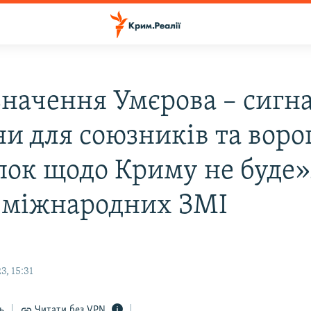
начення Умєрова – сигн
и для союзників та ворог
пок щодо Криму не буде»
 міжнародних ЗМІ
, 15:31
ь
Читати без VPN