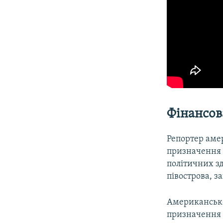
Фінансов
Репортер аме
призначення н
політичних зд
півострова, з
Американськ
призначення 