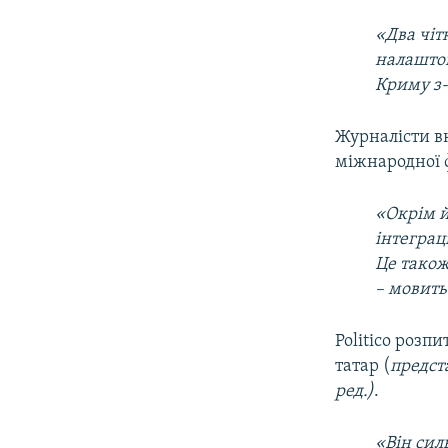
«Два чіт
налаштов
Криму з-
Журналісти в
міжнародної ф
«Окрім й
інтеграц
Це також
– мовитьс
Politico розп
татар (
предст
ред.)
.
«Він сил