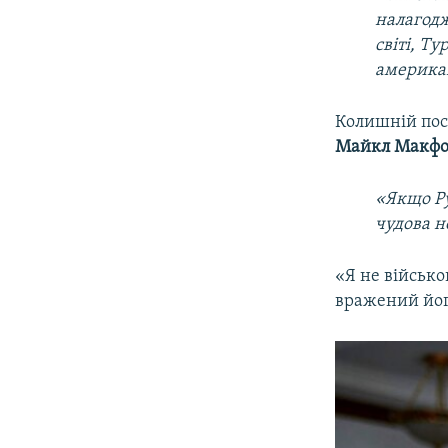
налагодж
світі, Т
америка
Колишній посо
Майкл Макфо
«Якщо Ру
чудова н
«Я не військо
вражений йог