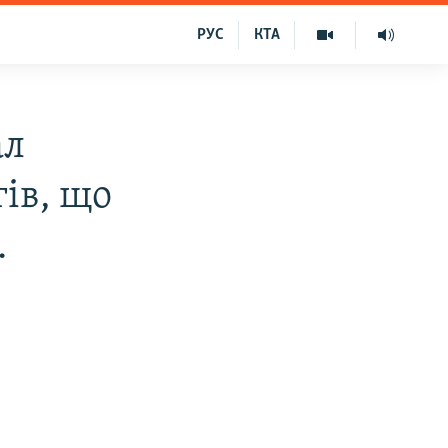
РУС
КТА
ал
ів, що
.