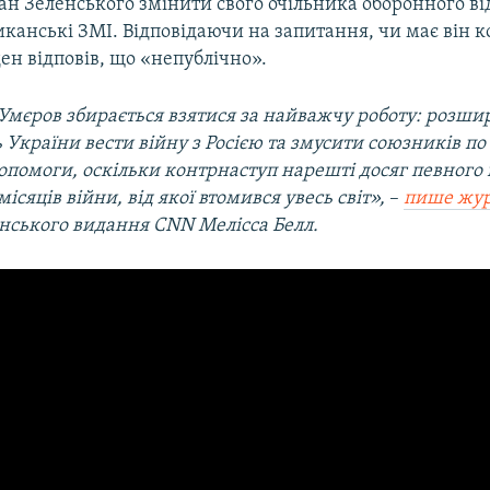
ан Зеленського змінити свого очільника оборонного ві
канські ЗМІ. Відповідаючи на запитання, чи має він к
ен відповів, що «непублічно».
Умєров збирається взятися за найважчу роботу: розши
ь України вести війну з Росією та змусити союзників п
опомоги, оскільки контрнаступ нарешті досяг певного
місяців війни, від якої втомився увесь світ»,
–
пише жур
ського видання CNN Мелісса Белл.