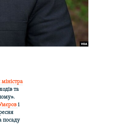
 міністра
ходів та
лому».
 Умєров
і
ресня
а посаду