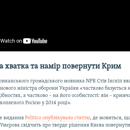
а хватка та намір повернути Крим
риканського громадського мовника NPR Стів Інскіп вв
ового міністра оборони України «частково базується 
ібностях, а частково – на його особистості: він – кримч
ахопленого Росією у 2014 році».
е видання
Politico опублікувало статтю
, де мовиться, щ
Умєрова свідчить про тверде рішення Києва повернут