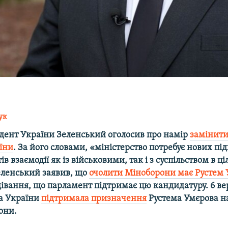
ук
ент України Зеленський оголосив про намір
замінити
їни
. За його словами, «міністерство потребує нових під
в взаємодії як із військовими, так і з суспільством в ці
ленський заявив, що
очолити Міноборони має Рустем
дівання, що парламент підтримає цю кандидатуру. 6 ве
а України
підтримала призначення
Рустема Умєрова н
они.