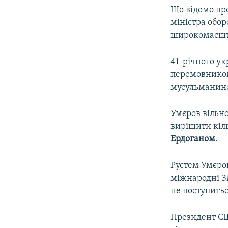
Що відомо пр
міністра обор
широкомасштаб
41-річного у
перемовником
мусульманино
Умєров вільно
вирішити кіл
Ердоганом
.
Рустем Умєро
міжнародні З
не поступить
Президент 