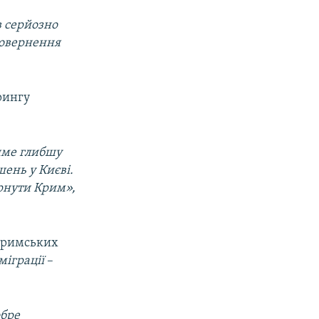
в серйозно
повернення
рингу
име глибшу
ень у Києві.
ернути Крим»,
 кримських
міграції
–
обре