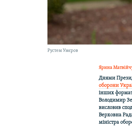
Рустем Умєров
Ярина Матвійч
Днями Презид
оборони Укра
інших форматі
Володимир Зе
висловив спо
Верховна Рад
міністра обор