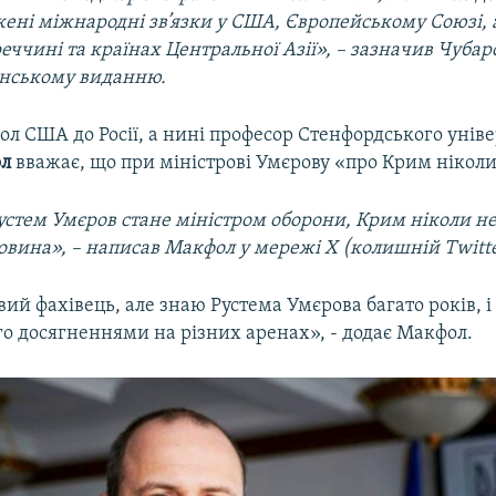
ені міжнародні зв’язки у США, Європейському Союзі,
уреччині та країнах Центральної Азії», – зазначив Чубар
нському виданню.
л США до Росії, а нині професор Стенфордського унів
л
вважає, що при міністрові Умєрову «про Крим ніколи
стем Умєров стане міністром оборони, Крим ніколи не 
овина», – написав Макфол у мережі Х (колишній Twitte
вий фахівець, але знаю Рустема Умєрова багато років, і
о досягненнями на різних аренах», - додає Макфол.