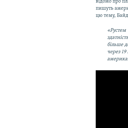
відомо про пл
пишуть амери
цю тему, Байд
«Рустем 
здатніст
більше д
через 19 
американ