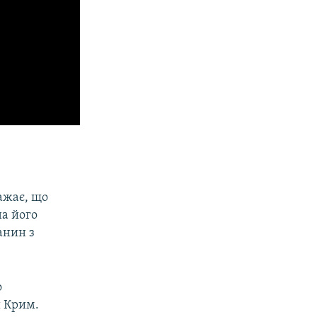
ажає, що
на його
анин з
о
и Крим.