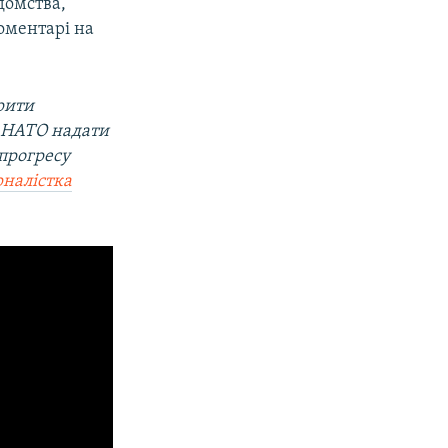
домства,
оментарі на
рити
о НАТО надати
 прогресу
налістка