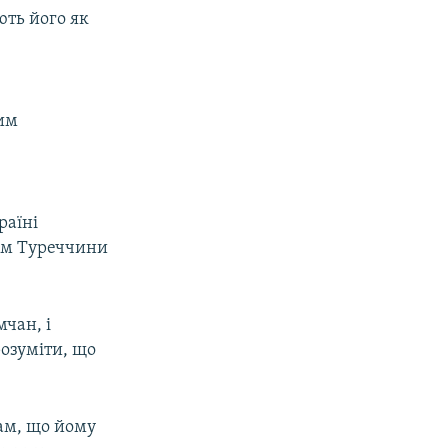
ють його як
лим
раїні
том Туреччини
чан, і
озуміти, що
там, що йому