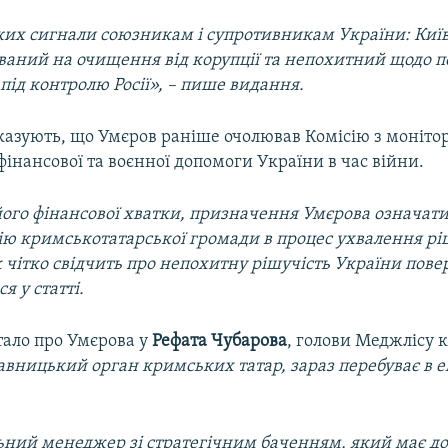
ких сигнали союзникам і супротивникам України: Киї
аний на очищення від корупції та непохитний щодо 
під контролю Росії», – пише видання.
казують, що Умєров раніше очолював
Комісію з моніто
інансової та воєнної допомоги України в час війни.
ого фінансової хватки, призначення Умєрова означат
ію кримськотатарської громади в процес ухвалення ріш
 чітко свідчить про непохитну рішучість України пов
я у статті.
итало про Умєрова у
Рефата Чубарова
, голови Меджлісу
авницький орган кримських татар, зараз перебуває в е
ьний менеджер зі стратегічним баченням, який має д