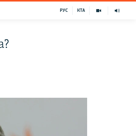
РУС
КТА
а?