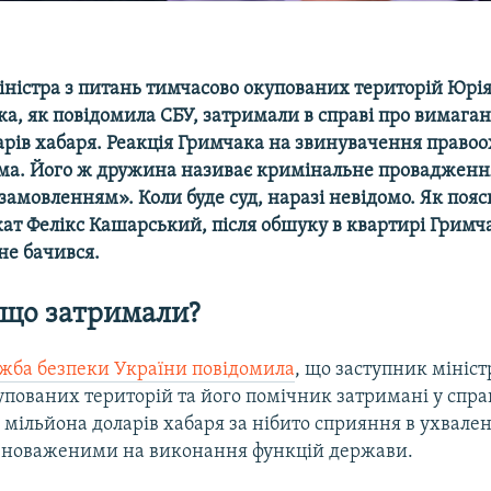
іністра з питань тимчасово окупованих територій Юрія
а, як повідомила СБУ, затримали в справі про вимаган
арів хабаря. Реакція Гримчака на звинувачення правоо
ома. Його ж дружина називає кримінальне провадженн
амовленням». Коли буде суд, наразі невідомо. Як пояс
ат Фелікс Кашарський, після обшуку в квартирі Гримч
не бачився.
а що затримали?
жба безпеки України повідомила
, що заступник мініст
пованих територій та його помічник затримані у спра
 мільйона доларів хабаря за нібито сприяння в ухвале
вноваженими на виконання функцій держави.