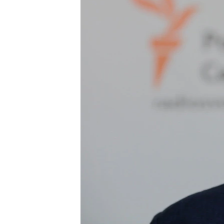
ВІДЕОУРОКИ «ELIFBE»
СВІДЧЕННЯ ОКУПАЦІЇ
УКРАЇНСЬКА ПРОБЛЕМА КРИМУ
ІНФОГРАФІКА