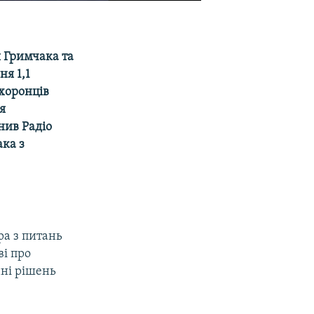
 Гримчака та
ня 1,1
хоронців
я
нив Радіо
ака з
ра з питань
ві про
нні рішень