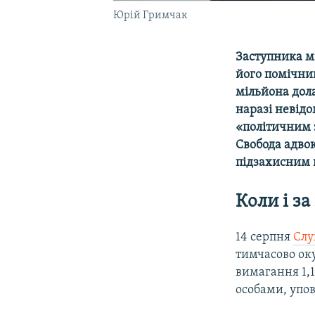
Юрій Гримчак
Заступника м
його помічник
мільйона дол
наразі невід
«політичним з
Свобода адвок
підзахисним 
Коли і з
14 серпня ​
Слу
тимчасово оку
вимагання 1,1
особами, упо