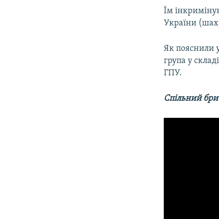
Їм інкриміну
України (шах
Як пояснили у
група у склад
ГПУ.
Спільний бри