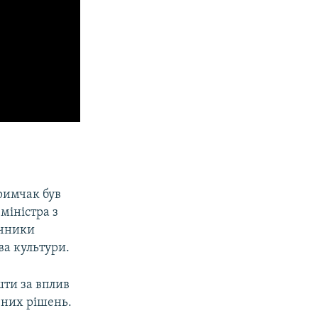
римчак був
міністра з
ічники
ва культури.
шти за вплив
ених рішень.