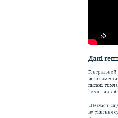
Дані ген
Генеральний 
його помічник
питань тимча
вимагали хаба
«Негласні слі
на рішення с