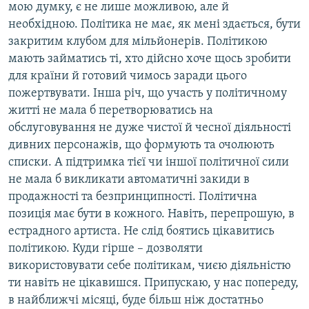
мою думку, є не лише можливою, але й
необхідною. Політика не має, як мені здається, бути
закритим клубом для мільйонерів. Політикою
мають займатись ті, хто дійсно хоче щось зробити
для країни й готовий чимось заради цього
пожертвувати. Інша річ, що участь у політичному
житті не мала б перетворюватись на
обслуговування не дуже чистої й чесної діяльності
дивних персонажів, що формують та очолюють
списки. А підтримка тієї чи іншої політичної сили
не мала б викликати автоматичні закиди в
продажності та безпринципності. Політична
позиція має бути в кожного. Навіть, перепрошую, в
естрадного артиста. Не слід боятись цікавитись
політикою. Куди гірше – дозволяти
використовувати себе політикам, чиєю діяльністю
ти навіть не цікавишся. Припускаю, у нас попереду,
в найближчі місяці, буде більш ніж достатньо