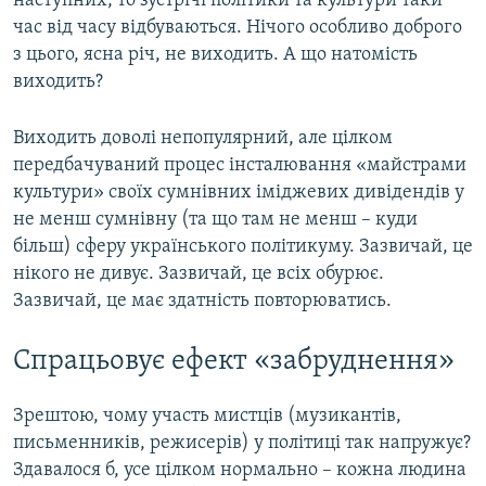
наступних, то зустрічі політики та культури таки
час від часу відбуваються. Нічого особливо доброго
з цього, ясна річ, не виходить. А що натомість
виходить?
Виходить доволі непопулярний, але цілком
передбачуваний процес інсталювання «майстрами
культури» своїх сумнівних іміджевих дивідендів у
не менш сумнівну (та що там не менш – куди
більш) сферу українського політикуму. Зазвичай, це
нікого не дивує. Зазвичай, це всіх обурює.
Зазвичай, це має здатність повторюватись.
Спрацьовує ефект «забруднення»
Зрештою, чому участь мистців (музикантів,
письменників, режисерів) у політиці так напружує?
Здавалося б, усе цілком нормально – кожна людина