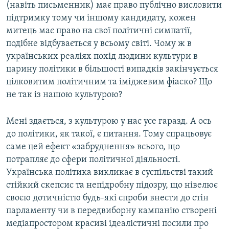
(навіть письменник) має право публічно висловити
підтримку тому чи іншому кандидату, кожен
митець має право на свої політичні симпатії,
подібне відбувається у всьому світі. Чому ж в
українських реаліях похід людини культури в
царину політики в більшості випадків закінчується
цілковитим політичним та іміджевим фіаско? Що
не так із нашою культурою?
Мені здається, з культурою у нас усе гаразд. А ось
до політики, як такої, є питання. Тому спрацьовує
саме цей ефект «забруднення» всього, що
потрапляє до сфери політичної діяльності.
Українська політика викликає в суспільстві такий
стійкий скепсис та непідробну підозру, що нівелює
своєю дотичністю будь-які спроби внести до стін
парламенту чи в передвиборну кампанію створені
медіапростором красиві ідеалістичні посили про