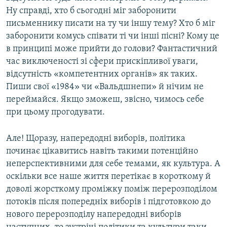
Ну справді, хто б сьогодні міг заборонити
письменнику писати на ту чи іншу тему? Хто б міг
заборонити комусь співати ті чи інші пісні? Кому це
в принципі може прийти до голови? Фантастичний
час виключеності зі сфери прискіпливої уваги,
відсутність «компетентних органів» як таких.
Пиши свої «1984» чи «Вальдшнепи» й нічим не
переймайся. Якщо зможеш, звісно, чимось себе
при цьому прогодувати.
Але! Щоразу, напередодні виборів, політика
починає цікавитись навіть такими потенційно
неперспективними для себе темами, як культура. А
оскільки все наше життя перетікає в короткому й
доволі жорсткому проміжку поміж перерозподілом
потоків після попередніх виборів і підготовкою до
нового перерозподілу напередодні виборів