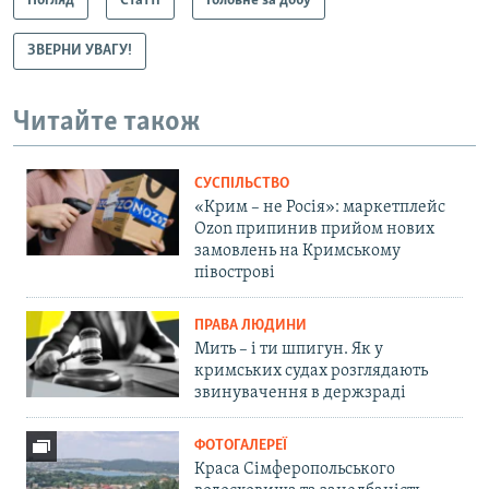
Погляд
Статті
Головне за добу
ЗВЕРНИ УВАГУ!
Читайте також
СУСПІЛЬСТВО
«Крим – не Росія»: маркетплейс
Ozon припинив прийом нових
замовлень на Кримському
півострові
ПРАВА ЛЮДИНИ
Мить – і ти шпигун. Як у
кримських судах розглядають
звинувачення в держзраді
ФОТОГАЛЕРЕЇ
Краса Сімферопольського