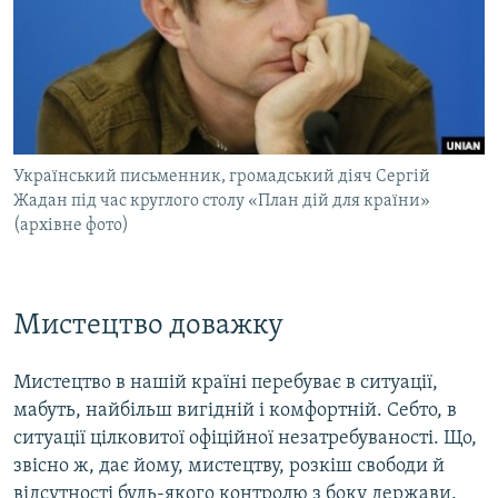
ВІДЕОУРОКИ «ELIFBE»
Русский
СВІДЧЕННЯ ОКУПАЦІЇ
Qırımtatar
УКРАЇНСЬКА ПРОБЛЕМА КРИМУ
ДОЛУЧАЙСЯ!
ІНФОГРАФІКА
Український письменник, громадський діяч Сергій
Жадан під час круглого столу «План дій для країни»
(архівне фото)
Усі сайти RFE/RL
Мистецтво доважку
Мистецтво в нашій країні перебуває в ситуації,
мабуть, найбільш вигідній і комфортній. Себто, в
ситуації цілковитої офіційної незатребуваності. Що,
звісно ж, дає йому, мистецтву, розкіш свободи й
відсутності будь-якого контролю з боку держави.