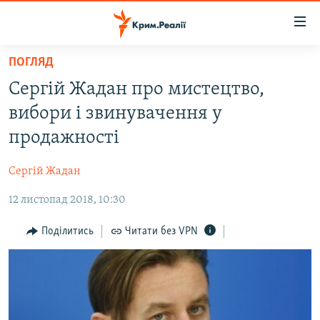
Доступність
посилання
Перейти
ПОГЛЯД
до
НОВИНИ
Сергій Жадан про мистецтво,
основного
ВОДА.КРИМ
матеріалу
вибори і звинувачення у
ВІДЕО ТА ФОТО
Перейти
продажності
до
ПОЛІТИКА
основної
Сергій Жадан
БЛОГИ
навігації
Перейти
12 листопад 2018, 10:30
ПОГЛЯД
до
ІНТЕРВ'Ю
Поділитись
Читати без VPN
пошуку
ВСЕ ЗА ДЕНЬ
СПЕЦПРОЕКТИ
ЯК ОБІЙТИ БЛОКУВАННЯ
ДЕПОРТАЦІЯ