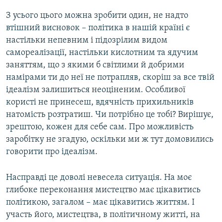
З усього цього можна зробити один, не надто
втішний висновок – політика в нашій країні є
настільки непевним і підозрілим видом
самореалізації, настільки кислотним та ядучим
заняттям, що з якими б світлими й добрими
намірами ти до неї не потрапляв, скоріш за все твій
ідеалізм залишиться неоціненим. Особливої
користі не принесеш, вдячність прихильників
натомість розтратиш. Чи потрібно це тобі? Вирішує,
зрештою, кожен для себе сам. Про можливість
заробітку не згадую, оскільки ми ж тут домовились
говорити про ідеалізм.
Насправді це доволі невесела ситуація. На моє
глибоке переконання мистецтво має цікавитись
політикою, загалом – має цікавитись життям. І
участь його, мистецтва, в політичному житті, на