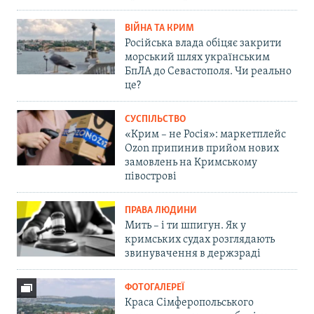
ВІЙНА ТА КРИМ
Російська влада обіцяє закрити
морський шлях українським
БпЛА до Севастополя. Чи реально
це?
СУСПІЛЬСТВО
«Крим – не Росія»: маркетплейс
Ozon припинив прийом нових
замовлень на Кримському
півострові
ПРАВА ЛЮДИНИ
Мить – і ти шпигун. Як у
кримських судах розглядають
звинувачення в держзраді
ФОТОГАЛЕРЕЇ
Краса Сімферопольського