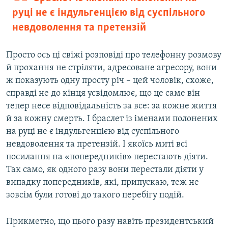
руці не є індульгенцією від суспільного
невдоволення та претензій
Просто ось ці свіжі розповіді про телефонну розмову
й прохання не стріляти, адресоване агресору, вони
ж показують одну просту річ – цей чоловік, схоже,
справді не до кінця усвідомлює, що це саме він
тепер несе відповідальність за все: за кожне життя
й за кожну смерть. І браслет із іменами полонених
на руці не є індульгенцією від суспільного
невдоволення та претензій. І якоїсь миті всі
посилання на «попередників» перестають діяти.
Так само, як одного разу вони перестали діяти у
випадку попередників, які, припускаю, теж не
зовсім були готові до такого перебігу подій.
Прикметно, що цього разу навіть президентський