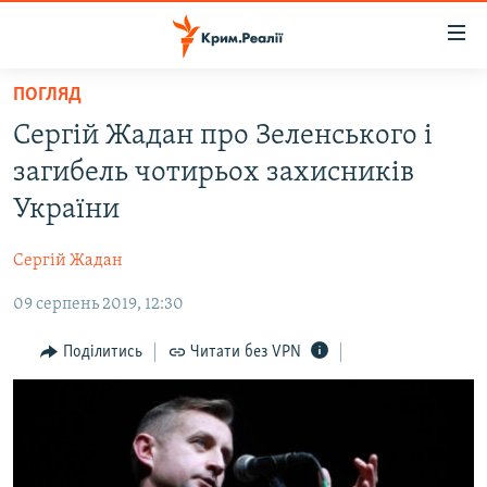
Доступність
посилання
Перейти
ПОГЛЯД
до
НОВИНИ
Сергій Жадан про Зеленського і
основного
ВОДА.КРИМ
матеріалу
загибель чотирьох захисників
ВІДЕО ТА ФОТО
Перейти
України
до
ПОЛІТИКА
основної
Сергій Жадан
БЛОГИ
навігації
Перейти
09 серпень 2019, 12:30
ПОГЛЯД
до
ІНТЕРВ'Ю
Поділитись
Читати без VPN
пошуку
ВСЕ ЗА ДЕНЬ
СПЕЦПРОЕКТИ
ЯК ОБІЙТИ БЛОКУВАННЯ
ДЕПОРТАЦІЯ