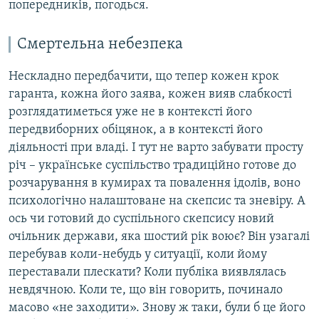
попередників, погодься.
Смертельна небезпека
Нескладно передбачити, що тепер кожен крок
гаранта, кожна його заява, кожен вияв слабкості
розглядатиметься уже не в контексті його
передвиборних обіцянок, а в контексті його
діяльності при владі. І тут не варто забувати просту
річ – українське суспільство традиційно готове до
розчарування в кумирах та повалення ідолів, воно
психологічно налаштоване на скепсис та зневіру. А
ось чи готовий до суспільного скепсису новий
очільник держави, яка шостий рік воює? Він узагалі
перебував коли-небудь у ситуації, коли йому
переставали плескати? Коли публіка виявлялась
невдячною. Коли те, що він говорить, починало
масово «не заходити». Знову ж таки, були б це його