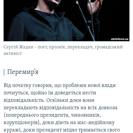
ВІДЕОУРОКИ «ELIFBE»
Русский
СВІДЧЕННЯ ОКУПАЦІЇ
Qırımtatar
УКРАЇНСЬКА ПРОБЛЕМА КРИМУ
ДОЛУЧАЙСЯ!
ІНФОГРАФІКА
Сергій Жадан – поет, прозаїк, перекладач, громадський
активіст
Усі сайти RFE/RL
Перемир’я
Від початку говорив, що проблеми нової влади
почнуться, щойно їм доведеться нести
відповідальність. Оскільки доки вони
перекладають відповідальність на всіх довкола
(попереднього президента, чиновників,
корупціонерів), доки діють на мас-медійному
куражі, доки президент міцно тримається свого