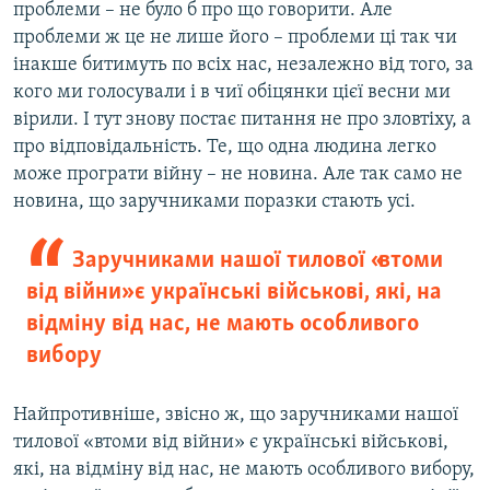
проблеми – не було б про що говорити. Але
проблеми ж це не лише його – проблеми ці так чи
інакше битимуть по всіх нас, незалежно від того, за
кого ми голосували і в чиї обіцянки цієї весни ми
вірили. І тут знову постає питання не про зловтіху, а
про відповідальність. Те, що одна людина легко
може програти війну – не новина. Але так само не
новина, що заручниками поразки стають усі.
Заручниками нашої тилової «втоми
від війни» є українські військові, які, на
відміну від нас, не мають особливого
вибору
Найпротивніше, звісно ж, що заручниками нашої
тилової «втоми від війни» є українські військові,
які, на відміну від нас, не мають особливого вибору,