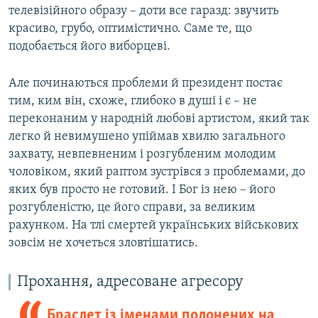
телевізійного образу – доти все гаразд: звучить
красиво, грубо, оптимістично. Саме те, що
подобається його виборцеві.
Але починаються проблеми й президент постає
тим, ким він, схоже, глибоко в душі і є – не
переконаним у народній любові артистом, який так
легко й невимушено упіймав хвилю загального
захвату, невпевненим і розгубленим молодим
чоловіком, який раптом зустрівся з проблемами, до
яких був просто не готовий. І Бог із нею – його
розгубленістю, це його справи, за великим
рахунком. На тлі смертей українських військових
зовсім не хочеться зловтішатись.
Прохання, адресоване агресору
Браслет із іменами полонених на