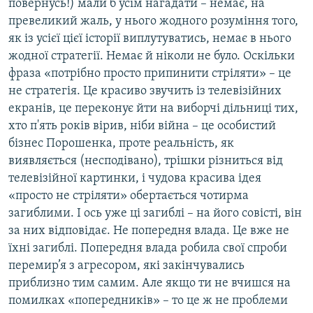
повернусь!) мали б усім нагадати – немає, на
превеликий жаль, у нього жодного розуміння того,
як із усієї цієї історії виплутуватись, немає в нього
жодної стратегії. Немає й ніколи не було. Оскільки
фраза «потрібно просто припинити стріляти» – це
не стратегія. Це красиво звучить із телевізійних
екранів, це переконує йти на виборчі дільниці тих,
хто п'ять років вірив, ніби війна – це особистий
бізнес Порошенка, проте реальність, як
виявляється (несподівано), трішки різниться від
телевізійної картинки, і чудова красива ідея
«просто не стріляти» обертається чотирма
загиблими. І ось уже ці загиблі – на його совісті, він
за них відповідає. Не попередня влада. Це вже не
їхні загиблі. Попередня влада робила свої спроби
перемир’я з агресором, які закінчувались
приблизно тим самим. Але якщо ти не вчишся на
помилках «попередників» – то це ж не проблеми