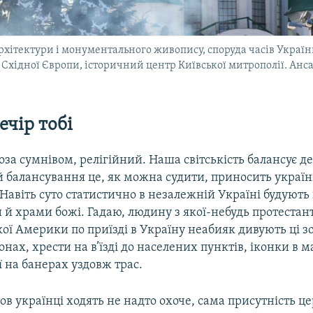
рхітектури і монументального живопису, споруда часів України-
Східної Європи, історичний центр Київської митрополії. Анс
ечір тобі
оза сумнівом, релігійний. Наша світськість балансує д
 й балансування це, як можна судити, приносить украї
Навіть суто статистично в незалежній Україні будують
 й храми божі. Гадаю, людину з якої-небудь протестан
ї Америки по приїзді в Україну неабияк дивують ці зо
нах, хрести на в’їзді до населених пунктів, іконки в 
ії на банерах уздовж трас.
ков українці ходять не надто охоче, сама присутність ц