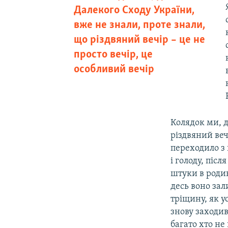
Далекого Сходу України,
вже не знали, проте знали,
що різдвяний вечір – це не
просто вечір, це
особливий вечір
Колядок ми, д
різдвяний веч
переходило з 
і голоду, піс
штуки в родин
десь воно за
тріщину, як у
знову заходив
багато хто не