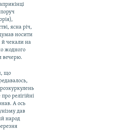
наприкінці
 поруч
орія),
ві, ясна річ,
 думав носити
 й чекали на
йно жодного
и вечерю.
и, що
ередавалось,
я розкуркулень
 про релігійні
знав. А ось
унізму дав
ий народ
березня