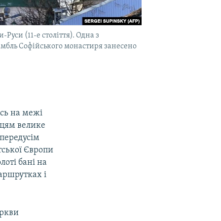
Руси (11-е століття). Одна з
амбль Софійського монастиря занесено
есь на межі
нцям велике
 передусім
тської Європи
лоті бані на
маршрутках і
еркви