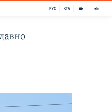
РУС
КТА
 давно