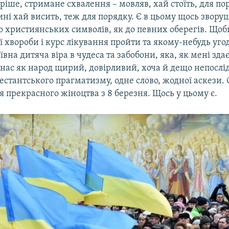
ріше, стримане схвалення – мовляв, хай стоїть, для по
ні хай висить, теж для порядку. Є в цьому щось звору
о християнських символів, як до певних оберегів. Щоби
ї хвороби і курс лікування пройти та якому-небудь уго
ївна дитяча віра в чудеса та забобони, яка, як мені здає
 нас як народ щирий, довірливий, хоча й дещо непослі
естантського прагматизму, одне слово, жодної аскези.
ня прекрасного жіноцтва з 8 березня. Щось у цьому є.