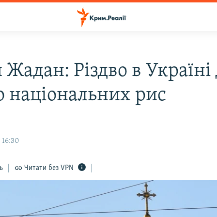
 Жадан: Різдво в Україні
о національних рис
 16:30
ь
Читати без VPN