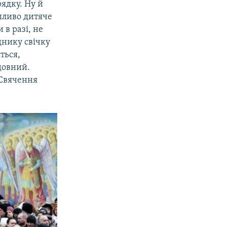
рядку. Ну й
шливо дитяче
 в разі, не
днику свічку
ться,
довний.
 Свячення