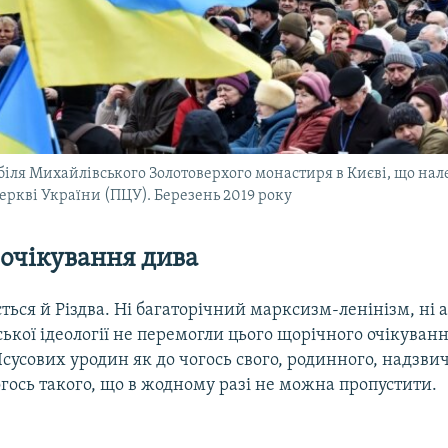
біля Михайлівського Золотоверхого монастиря в Києві, що на
еркві України (ПЦУ). Березень 2019 року
очікування дива
ється й Різдва. Ні багаторічний марксизм-ленінізм, ні 
ької ідеології не перемогли цього щорічного очікуванн
Ісусових уродин як до чогось свого, родинного, надзви
гось такого, що в жодному разі не можна пропустити.