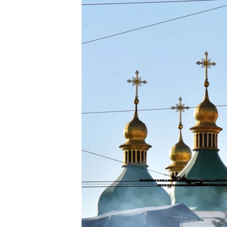
ВІДЕОУРОКИ «ELIFBE»
СВІДЧЕННЯ ОКУПАЦІЇ
УКРАЇНСЬКА ПРОБЛЕМА КРИМУ
ІНФОГРАФІКА