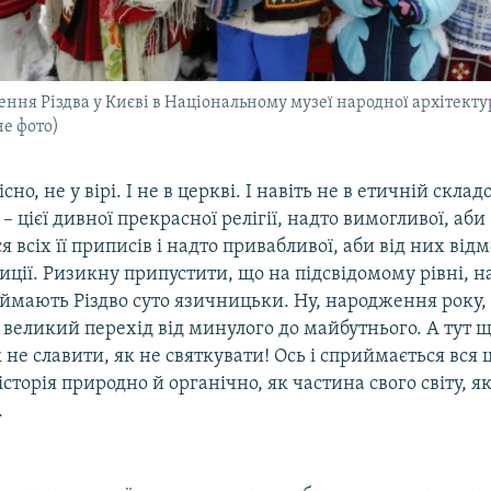
ення Різдва у Києві в Національному музеї народної архітекту
не фото)
існо, не у вірі. І не в церкві. І навіть не в етичній склад
– цієї дивної прекрасної релігії, надто вимогливої, аби
 всіх її приписів і надто привабливої, аби від них від
иції. Ризикну припустити, що на підсвідомому рівні, на
иймають Різдво суто язичницьки. Ну, народження року
великий перехід від минулого до майбутнього. А тут ще
 не славити, як не святкувати! Ось і сприймається вся 
сторія природно й органічно, як частина свого світу, я
.