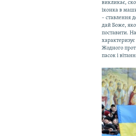
викликає, ско
іконка в маши
– ставлення д
дай Боже, яко
поставити. На
характеризує
Жодного прот
пасок і вітан