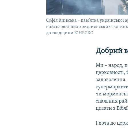
Софія Київська – пам’ятка української а
найголовніших християнських святинь 
до спадщини ЮНЕСКО
Добрий в
Ми – народ, п
церковності,
задоволення. 
супермаркети
чи мормонсько
спальних райо
цитати з Бібл
І хоча до цер