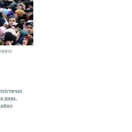
лежить
атеїстичні
я дива,
чайно