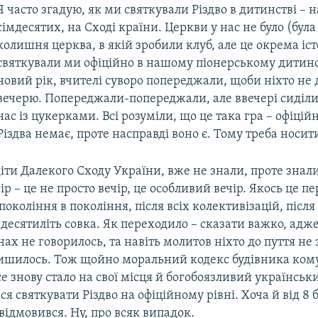
Я часто згадую, як ми святкували Різдво в дитинстві – 
сімдесятих, на Сході країни. Церкви у нас не було (була
колишня церква, в якій зробили клуб, але це окрема іст
святкували ми офіційно в нашому піонерському дитинст
новий рік, вчителі суворо попереджали, щоби ніхто не
вечерю. Попереджали-попереджали, але ввечері сиділи
нас із цукерками. Всі розуміли, що це така гра – офіці
Різдва немає, проте насправді воно є. Тому треба носит
іти Далекого Сходу України, вже не знали, проте знал
ір – це не просто вечір, це особливий вечір. Якось це п
покоління в покоління, після всіх колективізацій, післ
ля десятиліть совка. Як переходило – сказати важко, адже
ах не говорилось, та навіть молитов ніхто до пуття не 
лишилось. Тож щойно моральний кодекс будівника ком
се знову стало на свої місця й богобоязливий українськ
ся святкувати Різдво на офіційному рівні. Хоча й від 8 
 відмовився. Ну, про всяк випадок.