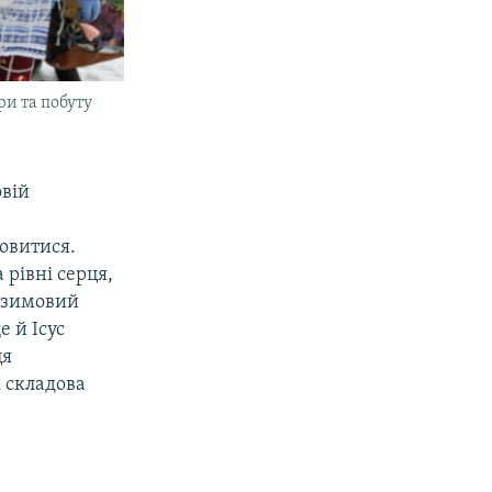
ри та побуту
овій
мовитися.
 рівні серця,
, зимовий
 й Ісус
ця
к складова