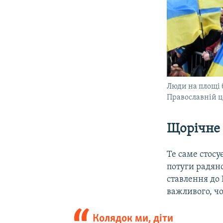
Люди на площі 
Православній ц
Щорічне 
Те саме стосу
потуги радянс
ставлення до 
важливого, чо
Колядок ми, діти