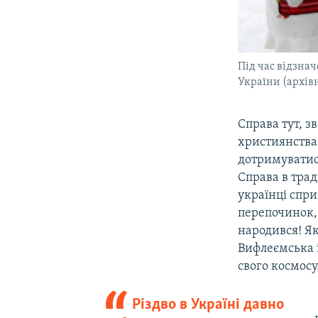
Під час відзнач
України (архів
Справа тут, зв
християнства 
дотримуватися
Справа в трад
українці спр
перепочинок, 
народився! Як
Вифлеємська і
свого космосу
Різдво в Україні давно