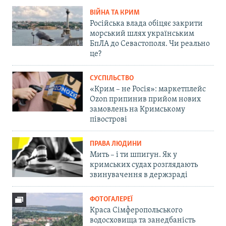
ВІЙНА ТА КРИМ
Російська влада обіцяє закрити
морський шлях українським
БпЛА до Севастополя. Чи реально
це?
СУСПІЛЬСТВО
«Крим – не Росія»: маркетплейс
Ozon припинив прийом нових
замовлень на Кримському
півострові
ПРАВА ЛЮДИНИ
Мить – і ти шпигун. Як у
кримських судах розглядають
звинувачення в держзраді
ФОТОГАЛЕРЕЇ
Краса Сімферопольського
водосховища та занедбаність