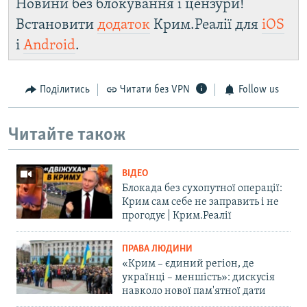
Новини без блокування і цензури!
Встановити
додаток
Крим.Реалії для
iOS
і
Android
.
Поділитись
Читати без VPN
Follow us
Читайте також
ВІДЕО
Блокада без сухопутної операції:
Крим сам себе не заправить і не
прогодує | Крим.Реалії
ПРАВА ЛЮДИНИ
«Крим – єдиний регіон, де
українці – меншість»: дискусія
навколо нової пам'ятної дати