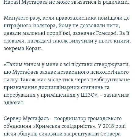
Наразі Мустафаєв не може зв'язатися із родичами.
Минулого разу, коли правозахисника поміщали до
штрафного ізолятора, йому не дозволяли пити,
давали маленькі порції їжі, зазначає Гемеджі. За її
словами, наглядачі також вилучили у нього книги,
зокрема Коран.
«Таким чином у мене є всі підстави стверджувати,
що Мустафаєв зазнає незаконного психологічного
тиску. Також має місце тиск через необґрунтоване
призначення дисциплінарних стягнень та
перебування у приміщеннях у ШІЗО», – зазначила
адвокат.
Сервер Мустафаєв – координатор громадського
об'єднання «Кримська солідарність». У 2018 році
після обшуків силовики заарештували Сервера