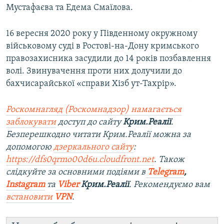
Мустафаєва та Едема Смаїлова.
16 вересня 2020 року у Південному окружному
військовому суді в Ростові-на-Дону кримського
правозахисника засудили до 14 років позбавлення
волі. Звинувачення проти них долучили до
бахчисарайської «справи Хізб ут-Тахрір».
Роскомнагляд (Роскомнадзор) намагається
заблокувати
доступ до сайту
Крим.Реалії
.
Безперешкодно читати Крим.Реалії можна за
допомогою
дзеркального сайту
:
https://dfs0qrmo00d6u.cloudfront.net
. Також
слідкуйте за основними подіями в
Telegram
,
Instagram
та
Viber
Крим.Реалії
. Рекомендуємо вам
встановити
VPN
.