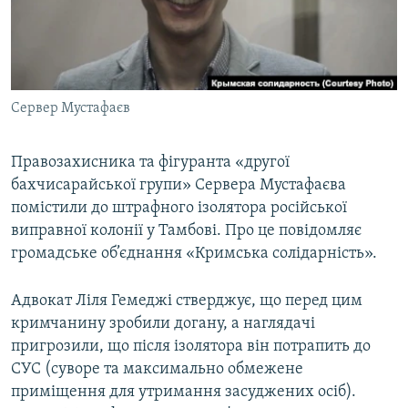
ВІДЕОУРОКИ «ELIFBE»
Русский
СВІДЧЕННЯ ОКУПАЦІЇ
Qırımtatar
УКРАЇНСЬКА ПРОБЛЕМА КРИМУ
Сервер Мустафаєв
ДОЛУЧАЙСЯ!
ІНФОГРАФІКА
Правозахисника та фігуранта «другої
бахчисарайської групи» Сервера Мустафаєва
Усі сайти RFE/RL
помістили до штрафного ізолятора російської
виправної колонії у Тамбові. Про це повідомляє
громадське об’єднання «Кримська солідарність».
Адвокат Ліля Гемеджі стверджує, що перед цим
кримчанину зробили догану, а наглядачі
пригрозили, що після ізолятора він потрапить до
СУС (суворе та максимально обмежене
приміщення для утримання засуджених осіб).