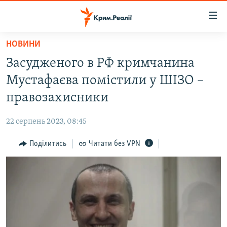
Доступність
посилання
Перейти
НОВИНИ
до
НОВИНИ
Засудженого в РФ кримчанина
основного
ВОДА.КРИМ
матеріалу
Мустафаєва помістили у ШІЗО –
ВІДЕО ТА ФОТО
Перейти
правозахисники
до
ПОЛІТИКА
основної
22 серпень 2023, 08:45
БЛОГИ
навігації
Перейти
Поділитись
Читати без VPN
ПОГЛЯД
до
ІНТЕРВ'Ю
пошуку
ВСЕ ЗА ДЕНЬ
СПЕЦПРОЕКТИ
ЯК ОБІЙТИ БЛОКУВАННЯ
ДЕПОРТАЦІЯ