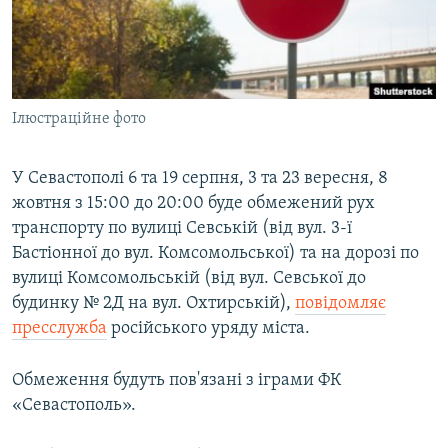
ВІДЕОУРОКИ «ELIFBE»
Русский
СВІДЧЕННЯ ОКУПАЦІЇ
Qırımtatar
УКРАЇНСЬКА ПРОБЛЕМА КРИМУ
Ілюстраційне фото
ДОЛУЧАЙСЯ!
ІНФОГРАФІКА
У Севастополі 6 та 19 серпня, 3 та 23 вересня, 8
жовтня з 15:00 до 20:00 буде обмежений рух
Усі сайти RFE/RL
транспорту по вулиці Севській (від вул. 3-ї
Бастіонної до вул. Комсомольської) та на дорозі по
вулиці Комсомольській (від вул. Севської до
будинку № 2Д на вул. Охтирській),
повідомляє
пресслужба
російського уряду міста.
Обмеження будуть пов'язані з іграми ФК
«Севастополь».