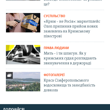
це?
СУСПІЛЬСТВО
«Крим – не Росія»: маркетплейс
Ozon припинив прийом нових
замовлень на Кримському
півострові
ПРАВА ЛЮДИНИ
Мить – і ти шпигун. Як у
кримських судах розглядають
звинувачення в держзраді
ФОТОГАЛЕРЕЇ
Краса Сімферопольського
водосховища та занедбаність
довкола
ДОЛУЧАЙСЯ!