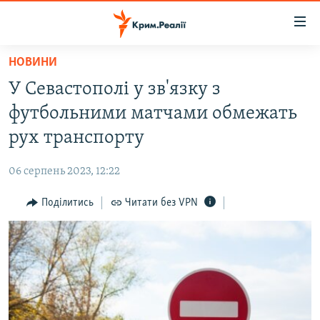
Доступність
посилання
Перейти
НОВИНИ
до
НОВИНИ
У Севастополі у зв'язку з
основного
ВОДА.КРИМ
матеріалу
футбольними матчами обмежать
ВІДЕО ТА ФОТО
Перейти
рух транспорту
до
ПОЛІТИКА
основної
06 серпень 2023, 12:22
БЛОГИ
навігації
Перейти
Поділитись
Читати без VPN
ПОГЛЯД
до
ІНТЕРВ'Ю
пошуку
ВСЕ ЗА ДЕНЬ
СПЕЦПРОЕКТИ
ЯК ОБІЙТИ БЛОКУВАННЯ
ДЕПОРТАЦІЯ