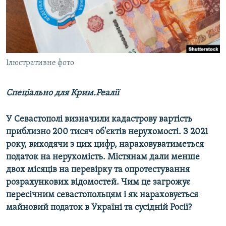
ВІДЕОУРОКИ «ELIFBE»
Русский
СВІДЧЕННЯ ОКУПАЦІЇ
Qırımtatar
УКРАЇНСЬКА ПРОБЛЕМА КРИМУ
ДОЛУЧАЙСЯ!
Ілюстративне фото
ІНФОГРАФІКА
Спеціально для Крим.Реалії
Усі сайти RFE/RL
У Севастополі визначили кадастрову вартість
приблизно 200 тисяч об'єктів нерухомості. З 2021
року, виходячи з цих цифр, нараховуватиметься
податок на нерухомість. Містянам дали менше
двох місяців на перевірку та опротестування
розрахункових відомостей. Чим це загрожує
пересічним севастопольцям і як нараховується
майновий податок в Україні та сусідній Росії?