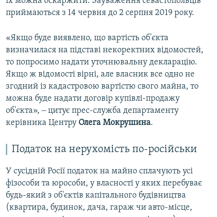
їх можна оскаржити. Зауваження севастопольців
приймаються з 14 червня до 2 серпня 2019 року.
«Якщо буде виявлено, що вартість об'єкта
визначилася на підставі некоректних відомостей,
то попросимо надати уточнювальну декларацію.
Якщо ж відомості вірні, але власник все одно не
згодний із кадастровою вартістю свого майна, то
можна буде надати договір купівлі-продажу
об'єкта», ‒ цитує прес-служба департаменту
керівника Центру
Олега
Мокрушина
.
Податок на нерухомість по-російськи
У сусідній Росії податок на майно сплачують усі
фізособи та юрособи, у власності у яких перебуває
будь-який з об'єктів капітального будівництва
(квартира, будинок, дача, гараж чи авто-місце,