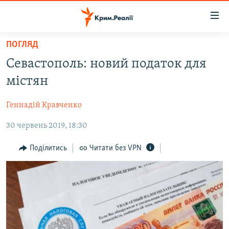
Доступність
посилання
Перейти
ПОГЛЯД
до
НОВИНИ
Севастополь: новий податок для
основного
ВОДА.КРИМ
матеріалу
містян
ВІДЕО ТА ФОТО
Перейти
до
Геннадій Кравченко
ПОЛІТИКА
основної
30 червень 2019, 18:30
БЛОГИ
навігації
Перейти
ПОГЛЯД
Поділитись
Читати без VPN
до
ІНТЕРВ'Ю
пошуку
ВСЕ ЗА ДЕНЬ
СПЕЦПРОЕКТИ
ЯК ОБІЙТИ БЛОКУВАННЯ
ДЕПОРТАЦІЯ