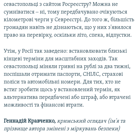
севастопольці з сайтом Росреєстру? Можна не
сумніватися ‒ ні, тому передбачувано очікуються
кілометрові черги у Севреєстрі. До того ж, більшість
громадян навіть не дізнаються, що у них з'явилося
право на перевірку, оскільки літо, спека, відпустки.
Утім, у Росії так заведено: встановлювати близькі
кінцеві терміни для масштабних заходів. Так
севастопольці міняли гривні на рублі за два тижні,
поспішали отримати паспорти, СНІЛС, страхові
поліси та автомобільні номери. Для тих, хто не
встиг зробити щось у встановлений термін, як
альтернатива передбачені або штраф, або втрачені
можливості та фінансові втрати.
Геннадій Кравченко,
кримський оглядач (ім'я та
прізвище автора змінені з міркувань безпеки)