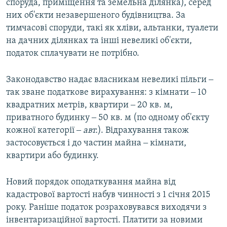
споруда, приміщення та земельна ділянка), серед
них об'єкти незавершеного будівництва. За
тимчасові споруди, такі як хліви, альтанки, туалети
на дачних ділянках та інші невеликі об'єкти,
податок сплачувати не потрібно.
Законодавство надає власникам невеликі пільги ‒
так зване податкове вирахування: з кімнати ‒ 10
квадратних метрів, квартири ‒ 20 кв. м,
приватного будинку ‒ 50 кв. м (по одному об'єкту
кожної категорії ‒
авт.
). Відрахування також
застосовується і до частин майна ‒ кімнати,
квартири або будинку.
Новий порядок оподаткування майна від
кадастрової вартості набув чинності з 1 січня 2015
року. Раніше податок розраховувався виходячи з
інвентаризаційної вартості. Платити за новими