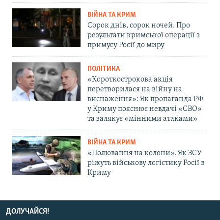
ВІЙНА ТА КРИМ
Сорок днів, сорок ночей. Про
результати кримської операції з
примусу Росії до миру
ПОЛІТИКА
«Короткострокова акція
перетворилася на війну на
виснаження»: Як пропаганда РФ
у Криму пояснює невдачі «СВО»
та залякує «мінними атаками»
ВІЙНА ТА КРИМ
«Полювання на колони». Як ЗСУ
ріжуть військову логістику Росії в
Криму
ДОЛУЧАЙСЯ!