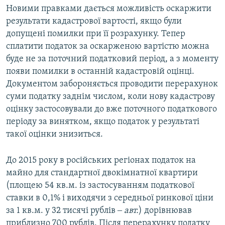
Новими правками дається можливість оскаржити
результати кадастрової вартості, якщо були
допущені помилки при її розрахунку. Тепер
сплатити податок за оскарженою вартістю можна
буде не за поточний податковий період, а з моменту
появи помилки в останній кадастровій оцінці.
Документом забороняється проводити перерахунок
суми податку заднім числом, коли нову кадастрову
оцінку застосовували до вже поточного податкового
періоду за винятком, якщо податок у результаті
такої оцінки знизиться.
До 2015 року в російських регіонах податок на
майно для стандартної двокімнатної квартири
(площею 54 кв.м. із застосуванням податкової
ставки в 0,1% і виходячи з середньої ринкової ціни
за 1 кв.м. у 32 тисячі рублів ‒
авт.
) дорівнював
приблизно 700 рублів. Після перерахунку податку