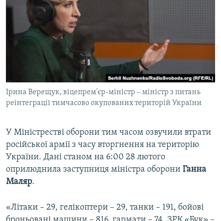
Ірина Верещук, віцепрем'єр-міністр – міністр з питань
реінтеграції тимчасово окупованих територій України
У Міністрестві оборони тим часом озвучили втрати
російської армії з часу вторгнення на територію
України. Дані станом на 6:00 28 лютого
оприлюднила заступниця міністра оборони
Ганна
Маляр
.
«Літаки – 29, гелікоптери – 29, танки – 191, бойові
броньовані машини – 816, гармати – 74, ЗРК «Бук» –