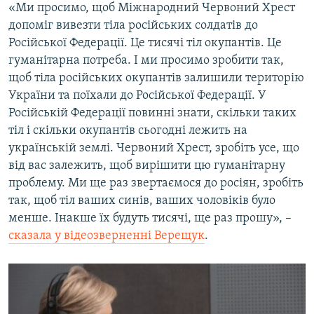
«Ми просимо, щоб Міжнародний Червоний Хрест
допоміг вивезти тіла російських солдатів до
Російської Федерації. Це тисячі тіл окупантів. Це
гуманітарна потреба. І ми просимо зробити так,
щоб тіла російських окупантів залишили територію
України та поїхали до Російської Федерації. У
Російській Федерації повинні знати, скільки таких
тіл і скільки окупантів сьогодні лежить на
українській землі. Червоний Хрест, зробіть усе, що
від вас залежить, щоб вирішити цю гуманітарну
проблему. Ми ще раз звертаємося до росіян, зробіть
так, щоб тіл ваших синів, ваших чоловіків було
менше. Інакше їх будуть тисячі, ще раз прошу», –
сказала у відеозверненні Верещук
.