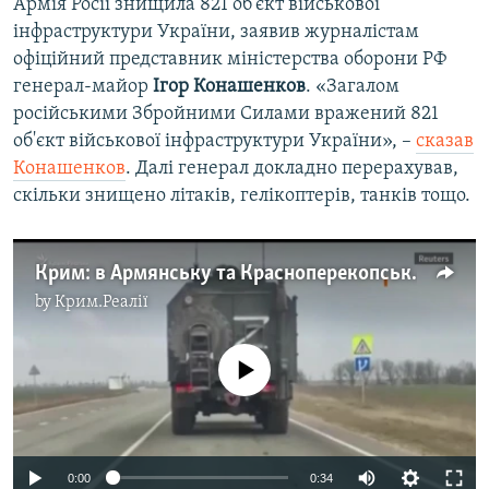
Армія Росії знищила 821 об'єкт військової
інфраструктури України, заявив журналістам
офіційний представник міністерства оборони РФ
генерал-майор
Ігор Конашенков
. «Загалом
російськими Збройними Силами вражений 821
об'єкт військової інфраструктури України», –
сказав
Конашенков
. Далі генерал докладно перерахував,
скільки знищено літаків, гелікоптерів, танків тощо.
Крим: в Армянську та Красноперекопську зафіксували російські військові вантажівки з позначкою «Z» (відео)
by
Крим.Реалії
No media source currently available
Auto
0:00
0:34