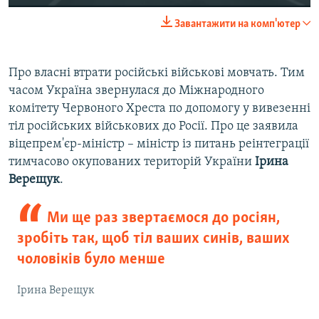
240p
Завантажити на комп'ютер
360p
Auto
240p
360p
480p
480p
Про власні втрати російські військові мовчать. Тим
часом Україна звернулася до Міжнародного
720p
720p
1080p
комітету Червоного Хреста по допомогу у вивезенні
1080p
тіл російських військових до Росії. Про це заявила
віцепрем'єр-міністр – міністр із питань реінтеграції
тимчасово окупованих територій України
Ірина
Верещук
.
Ми ще раз звертаємося до росіян,
зробіть так, щоб тіл ваших синів, ваших
чоловіків було менше
Ірина Верещук