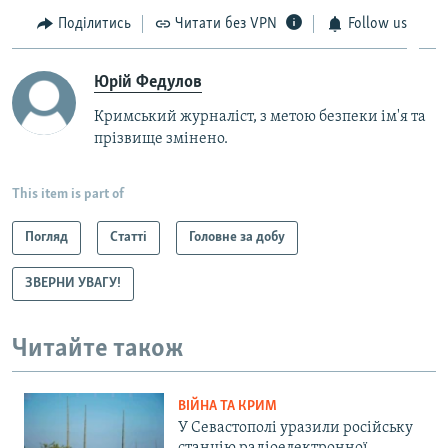
Поділитись
Читати без VPN
Follow us
Юрій Федулов
Кримський журналіст, з метою безпеки ім'я та
прізвище змінено.
This item is part of
Погляд
Статті
Головне за добу
ЗВЕРНИ УВАГУ!
Читайте також
ВІЙНА ТА КРИМ
У Севастополі уразили російську
станцію радіоелектронної