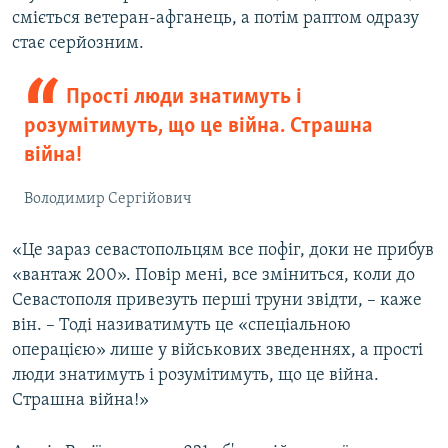
u
i
сміється ветеран-афганець, а потім раптом одразу
s
d
стає серйозним.
s
e
l
Прості люди знатимуть і
i
розумітимуть, що це війна. Страшна
d
війна!
e
Володимир Сергійович
«Це зараз севастопольцям все пофіг, доки не прибув
«вантаж 200». Повір мені, все зміниться, коли до
Севастополя привезуть перші труни звідти, – каже
він. – Тоді називатимуть це «спеціальною
операцією» лише у військових зведеннях, а прості
люди знатимуть і розумітимуть, що це війна.
Страшна війна!»