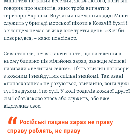
Міша теж не такий веселий, як 24 лютого, коли він
говорив про нацистів, яких треба вигнати з
території України. Внучатий племінник дяді Міши
служить у бригаді морської піхоти в Козачій бухті і
з хлопцем немає зв'язку вже третій день. «Хоч би
повернувся, – каже пенсіонер.
Севастополь, незважаючи на те, що населення в
ньому близько пів мільйона зараз, завжди місцеві
називали «великим селом». П'ять хвилин поговори
з кожним і знайдуться спільні знайомі. Так звані
«понаєхавшиє» не рахуються, звичайно, вони чужі
тут і за духом, і по суті. У колі родичів кожної другої
сім'ї обов'язково хтось або служить, або вже
відслужив своє.
Російські пацани зараз не праву
справу роблять, не праву