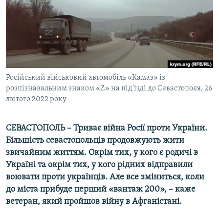
ВІДЕОУРОКИ «ELIFBE»
Русский
СВІДЧЕННЯ ОКУПАЦІЇ
Qırımtatar
УКРАЇНСЬКА ПРОБЛЕМА КРИМУ
ДОЛУЧАЙСЯ!
ІНФОГРАФІКА
Російський військовий автомобіль «Камаз» із
розпізнавальним знаком «Z» на під'їзді до Севастополя, 26
лютого 2022 року
Усі сайти RFE/RL
СЕВАСТОПОЛЬ – Триває війна Росії проти України.
Більшість севастопольців продовжують жити
звичайним життям. Окрім тих, у кого є родичі в
Україні та окрім тих, у кого рідних відправили
воювати проти українців. Але все зміниться, коли
до міста прибуде перший «вантаж 200», – каже
ветеран, який пройшов війну в Афганістані.