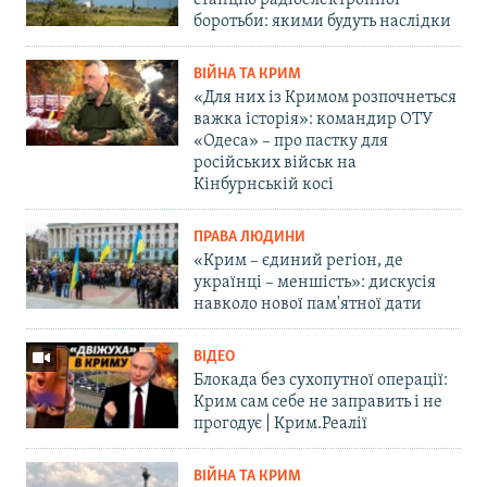
боротьби: якими будуть наслідки
ВІЙНА ТА КРИМ
«Для них із Кримом розпочнеться
важка історія»: командир ОТУ
«Одеса» – про пастку для
російських військ на
Кінбурнській косі
ПРАВА ЛЮДИНИ
«Крим – єдиний регіон, де
українці – меншість»: дискусія
навколо нової пам'ятної дати
ВІДЕО
Блокада без сухопутної операції:
Крим сам себе не заправить і не
прогодує | Крим.Реалії
ВІЙНА ТА КРИМ