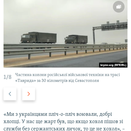
Частина колони російської військової техніки на трасі
1/8
«Таврида» за 30 кілометрів від Севастополя
P
N
r
e
e
x
v
t
«Ми з українцями пліч-о-пліч воювали, добрі
i
s
хлопці. У нас ще жарт був, що якщо хохол пішов зі
o
l
служби без сержантських личок, то це не хохол», –