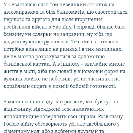
У Севастополі спав той невеликий ажіотаж на
автозаправках та біля банкоматів, що спостерігався
першого та другого дня після вторгнення
російських військ в Україну. І справді, більше бака
бензину чи солярки не заправиш, ну хіба ще
додаткову каністру наллєш. Те саме і з готівкою:
потрібна вона лише на ринках і в тих магазинах,
де не можна розрахуватися за допомогою
банківської картки. А в іншому – звичайне мирне
життя у місті, хіба що людей у військовій формі на
вулицях майже не побачиш: усі по частинах і на
кораблями сидять у повній бойовій готовності.
З міста поспішно їдуть ті росіяни, хто був тут на
відпочинку, відряджені теж намагаються
якнайшвидше завершити свої справи. Розв'язану
Росією війну обговорюють усі, але здебільшого у
сімейному колі або з добрими друзями та