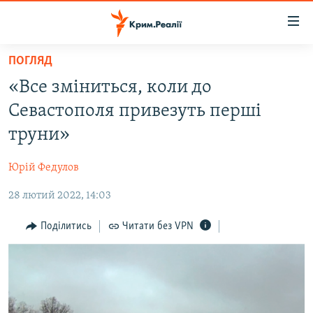
Доступність
посилання
Перейти
ПОГЛЯД
до
НОВИНИ
«Все зміниться, коли до
основного
ВОДА.КРИМ
матеріалу
Севастополя привезуть перші
ВІДЕО ТА ФОТО
Перейти
труни»
до
ПОЛІТИКА
основної
Юрій Федулов
БЛОГИ
навігації
Перейти
28 лютий 2022, 14:03
ПОГЛЯД
до
ІНТЕРВ'Ю
Поділитись
Читати без VPN
пошуку
ВСЕ ЗА ДЕНЬ
СПЕЦПРОЕКТИ
ЯК ОБІЙТИ БЛОКУВАННЯ
ДЕПОРТАЦІЯ