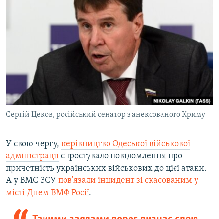
Сергій Цеков, російський сенатор з анексованого Криму
У свою чергу,
керівництво Одеської військової
адміністрації
спростувало повідомлення про
причетність українських військових до цієї атаки.
А у ВМС ЗСУ
пов'язали інцидент зі скасованим у
місті Днем ВМФ Росії
.