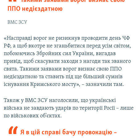
Такими заявами ворог визнає свою
ППО недієздатною
ВМС ЗСУ
«Насправді ворог не ризикнув проводити день ЧФ
РФ, а щоб вкотре не зганьбитися перед усім світом,
побоюючись Збройних сил України, вигадав
привід, щоб скасувати заходи з нагоди так званого
свята. Такими заявами ворог визнає свою ППО
недієздатною та ставить під ще більший сумнів
існування Кримського мосту», – зазначили там.
Також у ВМС ЗСУ наголосили, що українські
війська не завдають ударів по території Росії – лише
по військових об'єктах.
Я в цій справі бачу провокацію –