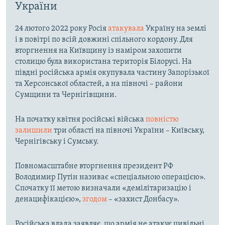
України
24 лютого 2022 року Росія
атакувала
Україну на землі
і в повітрі по всій довжині спільного кордону. Для
вторгнення на Київщину із наміром захопити
столицю була використана територія Білорусі. На
півдні російська армія окупувала частину Запорізької
та Херсонської областей, а на півночі – райони
Сумщини та Чернігівщини.
На початку квітня російські війська
повністю
залишили
три області на півночі України – Київську,
Чернігівську і Сумську.
Повномасштабне вторгнення президент РФ
Володимир Путін називає «спеціальною операцією».
Спочатку її метою визначали «демілітаризацію і
денацифікацією»,
згодом
– «захист Донбасу».
Російська влада заявляє, що армія не атакує цивільні