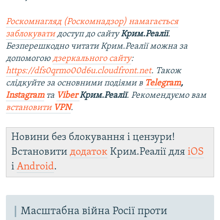
Роскомнагляд (Роскомнадзор) намагається
заблокувати
доступ до сайту
Крим.Реалії
.
Безперешкодно читати Крим.Реалії можна за
допомогою
дзеркального сайту
:
https://dfs0qrmo00d6u.cloudfront.net
. Також
слідкуйте за основними подіями в
Telegram
,
Instagram
та
Viber
Крим.Реалії
. Рекомендуємо вам
встановити
VPN
.
Новини без блокування і цензури!
Встановити
додаток
Крим.Реалії для
iOS
і
Android
.
Масштабна війна Росії проти