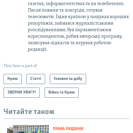
газетах, інформагентствах та на телебаченні.
Писав новини та лонгріди, готував
телесюжети. Їздив країною у пошуках хороших
репортажів, займався журналістськими
розслідуваннями, був парламентським
кореспондентом, робив авторську програму,
записував підкасти та керував роботою
редакції.
This item is part of
Крим
Статті
Головне за добу
ЗВЕРНИ УВАГУ!
Війна та Крим
Читайте також
ПРАВА ЛЮДИНИ