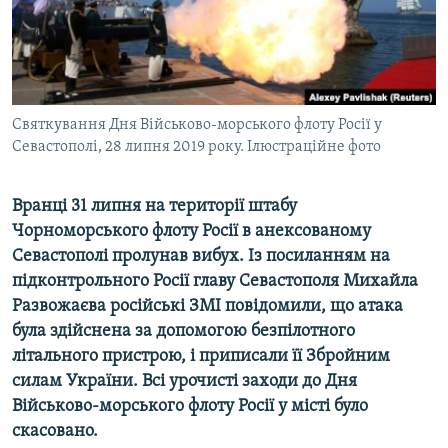
ВІДЕОУРОКИ «ELIFBE»
Русский
СВІДЧЕННЯ ОКУПАЦІЇ
Qırımtatar
УКРАЇНСЬКА ПРОБЛЕМА КРИМУ
ДОЛУЧАЙСЯ!
Святкування Дня Військово-морського флоту Росії у
ІНФОГРАФІКА
Севастополі, 28 липня 2019 року. Ілюстраційне фото
Вранці 31 липня на території штабу
Усі сайти RFE/RL
Чорноморського флоту Росії в анексованому
Севастополі пролунав вибух. Із посиланням на
підконтрольного Росії главу Севастополя Михайла
Развожаєва російські ЗМІ повідомили, що атака
була здійснена за допомогою безпілотного
літального пристрою, і приписали її Збройним
силам України. Всі урочисті заходи до Дня
Військово-морського флоту Росії у місті було
скасовано.