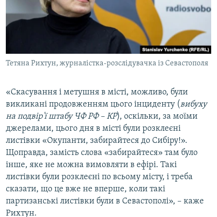
Тетяна Рихтун, журналістка-розслідувачка із Севастополя
«Скасування і метушня в місті, можливо, були
викликані продовженням цього інциденту (
вибуху
на подвір'ї штабу ЧФ РФ – КР
), оскільки, за моїми
джерелами, цього дня в місті були розклеєні
листівки «Окупанти, забирайтеся до Сибіру!».
Щоправда, замість слова «забирайтеся» там було
інше, яке не можна вимовляти в ефірі. Такі
листівки були розклеєні по всьому місту, і треба
сказати, що це вже не вперше, коли такі
партизанські листівки були в Севастополі», – каже
Рихтун.