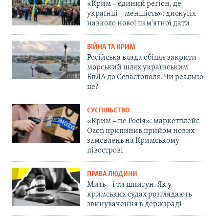
«Крим – єдиний регіон, де
українці – меншість»: дискусія
навколо нової пам'ятної дати
ВІЙНА ТА КРИМ
Російська влада обіцяє закрити
морський шлях українським
БпЛА до Севастополя. Чи реально
це?
СУСПІЛЬСТВО
«Крим – не Росія»: маркетплейс
Ozon припинив прийом нових
замовлень на Кримському
півострові
ПРАВА ЛЮДИНИ
Мить – і ти шпигун. Як у
кримських судах розглядають
звинувачення в держзраді