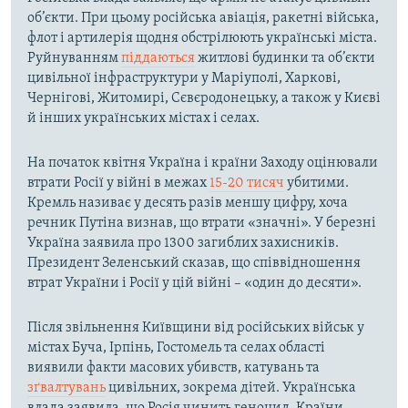
об’єкти. При цьому російська авіація, ракетні війська,
флот і артилерія щодня обстрілюють українські міста.
Руйнуванням
піддаються
житлові будинки та об’єкти
цивільної інфраструктури у Маріуполі, Харкові,
Чернігові, Житомирі, Сєвєродонецьку, а також у Києві
й інших українських містах і селах.
На початок квітня Україна і країни Заходу оцінювали
втрати Росії у війні в межах
15-20 тисяч
убитими.
Кремль називає у десять разів меншу цифру, хоча
речник Путіна визнав, що втрати «значні». У березні
Україна заявила про 1300 загиблих захисників.
Президент Зеленський сказав, що співвідношення
втрат України і Росії у цій війні – «один до десяти».
Після звільнення Київщини від російських військ у
містах Буча, Ірпінь, Гостомель та селах області
виявили факти масових убивств, катувань та
зґвалтувань
цивільних, зокрема дітей. Українська
влада заявила, що Росія чинить геноцид. Країни