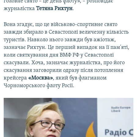
головне свято – це день флоту», – розповідає
журналістка
Тетяна Рихтун
.
Вона згадує, що це військово-спортивне свято
завжди збирало в Севастополі величезну кількість
туристів. Навколо нього завжди був ажіотаж,
зазначає Рихтун. Це перший випадок на її пам'яті,
коли святкування дня ВМФ РФ у Севастополі
скасували. Хоча, зазначає журналістка, про його
скасування заговорили одразу після потоплення
крейсера
«Москва»
, який був флагманом
Чорноморського флоту Росії.