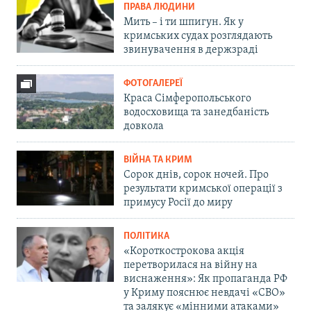
ПРАВА ЛЮДИНИ
Мить – і ти шпигун. Як у
кримських судах розглядають
звинувачення в держзраді
ФОТОГАЛЕРЕЇ
Краса Сімферопольського
водосховища та занедбаність
довкола
ВІЙНА ТА КРИМ
Сорок днів, сорок ночей. Про
результати кримської операції з
примусу Росії до миру
ПОЛІТИКА
«Короткострокова акція
перетворилася на війну на
виснаження»: Як пропаганда РФ
у Криму пояснює невдачі «СВО»
та залякує «мінними атаками»