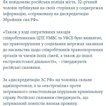
Як повідомляє російська поліція міста, 32-річний
ВІДЕОУРОКИ «ELIFBE»
чоловік публікував на своїх сторінках у соцмережах
Русский
СВІДЧЕННЯ ОКУПАЦІЇ
інформацію, «спрямовану на дискредитацію
Qırımtatar
Збройних сил РФ».
УКРАЇНСЬКА ПРОБЛЕМА КРИМУ
ДОЛУЧАЙСЯ!
ІНФОГРАФІКА
«Також у ході оперативних заходів
співробітниками ЦПЕ УМВС та УФСБ було виявлено,
що правопорушник у соціальних мережах закликав
до насильства щодо співробітників правоохоронних
Усі сайти RFE/RL
органів та членів їхніх сімей, а також до іншої
екстремістської діяльності», – стверджують
російські силовики.
За «дискредитацію ЗС РФ» на чоловіка склали
адмінпротокол, а за «екстремізм» проти
затриманого севастопольця порушили кримінальну
справу. Російські силовики стверджують, що
затриманий повністю визнав провину.