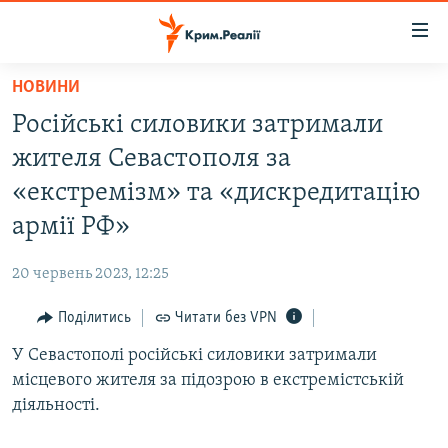
Доступність
посилання
Перейти
НОВИНИ
до
НОВИНИ
Російські силовики затримали
основного
ВОДА.КРИМ
матеріалу
жителя Севастополя за
ВІДЕО ТА ФОТО
Перейти
«екстремізм» та «дискредитацію
до
ПОЛІТИКА
армії РФ»
основної
БЛОГИ
навігації
20 червень 2023, 12:25
Перейти
ПОГЛЯД
до
Поділитись
Читати без VPN
ІНТЕРВ'Ю
пошуку
У Севастополі російські силовики затримали
ВСЕ ЗА ДЕНЬ
місцевого жителя за підозрою в екстремістській
СПЕЦПРОЕКТИ
діяльності.
ЯК ОБІЙТИ БЛОКУВАННЯ
ДЕПОРТАЦІЯ