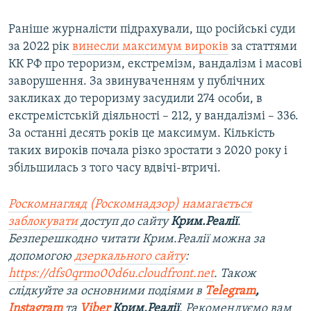
Раніше журналісти підрахували, що російські суди
за 2022 рік
винесли максимум вироків
за статтями
КК РФ про тероризм, екстремізм, вандалізм і масові
заворушення. За звинуваченням у публічних
закликах до тероризму засудили 274 особи, в
екстремістській діяльності – 212, у вандалізмі – 336.
За останні десять років це максимум. Кількість
таких вироків почала різко зростати з 2020 року і
збільшилась з того часу вдвічі-втричі.
Роскомнагляд (Роскомнадзор) намагається
заблокувати
доступ до сайту
Крим.Реалії
.
Безперешкодно читати Крим.Реалії можна за
допомогою
дзеркального сайту
:
https://dfs0qrmo00d6u.cloudfront.net
. Також
слідкуйте за основними подіями в
Telegram
,
Instagram
та
Viber
Крим.Реалії
. Рекомендуємо вам