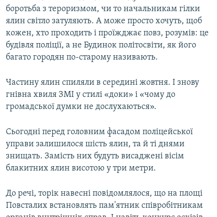
боротьба з тероризмом, чи то начальникам гілки
ялин світло затуляють. А може просто хочуть, щоб
кожен, хто проходить і проїжджає повз, розумів: це
будівля поліції, а не Будинок політосвіти, як його
багато городян по-старому називають.
Частину ялин спиляли в середині жовтня. І знову
гнівна хвиля ЗМІ у стилі «доки» і «чому до
громадської думки не дослухаються».
Сьогодні перед головним фасадом поліцейської
управи залишилося шість ялин, та й ті днями
знищать. Замість них будуть висаджені вісім
блакитних ялин висотою у три метри.
До речі, торік навесні повідомлялося, що на площі
Повсталих встановлять пам'ятник співробітникам