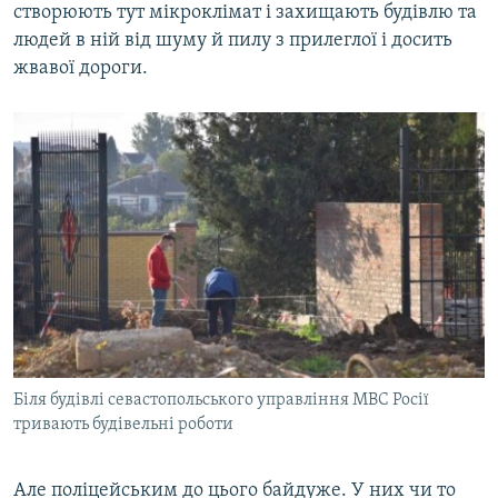
створюють тут мікроклімат і захищають будівлю та
людей в ній від шуму й пилу з прилеглої і досить
жвавої дороги.
Біля будівлі севастопольського управління МВС Росії
тривають будівельні роботи
Але поліцейським до цього байдуже. У них чи то