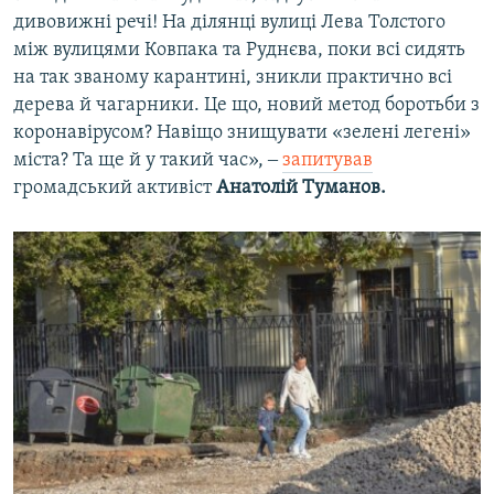
дивовижні речі! На ділянці вулиці Лева Толстого
між вулицями Ковпака та Руднєва, поки всі сидять
на так званому карантині, зникли практично всі
дерева й чагарники. Це що, новий метод боротьби з
коронавірусом? Навіщо знищувати «зелені легені»
міста? Та ще й у такий час», ‒
запитував
громадський активіст
Анатолій Туманов.