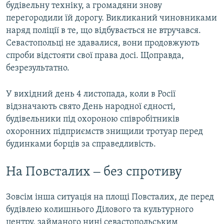
будівельну техніку, а громадяни знову
перегородили їй дорогу. Викликаний чиновниками
наряд поліції в те, що відбувається не втручався.
Севастопольці не здавалися, вони продовжують
спроби відстояти свої права досі. Щоправда,
безрезультатно.
У вихідний день 4 листопада, коли в Росії
відзначають свято День народної єдності,
будівельники під охороною співробітників
охоронних підприємств знищили тротуар перед
будинками борців за справедливість.
На Повсталих ‒ без спротиву
Зовсім інша ситуація на площі Повсталих, де перед
будівлею колишнього Ділового та культурного
центру, займаного нині севастопольським