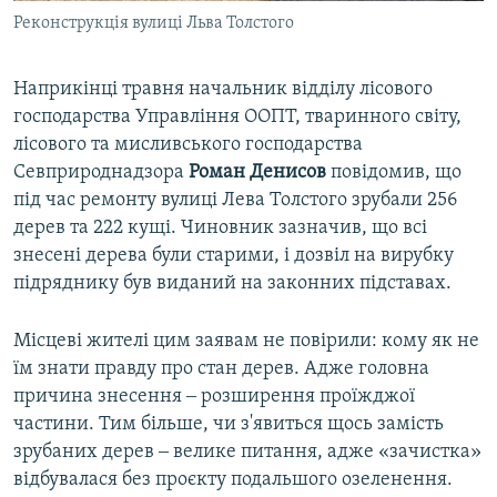
Реконструкція вулиці Льва Толстого
Наприкінці травня начальник відділу лісового
господарства Управління ООПТ, тваринного світу,
лісового та мисливського господарства
Севприроднадзора
Роман Денисов
повідомив, що
під час ремонту вулиці Лева Толстого зрубали 256
дерев та 222 кущі. Чиновник зазначив, що всі
знесені дерева були старими, і дозвіл на вирубку
підряднику був виданий на законних підставах.
Місцеві жителі цим заявам не повірили: кому як не
їм знати правду про стан дерев. Адже головна
причина знесення ‒ розширення проїжджої
частини. Тим більше, чи з'явиться щось замість
зрубаних дерев ‒ велике питання, адже «зачистка»
відбувалася без проєкту подальшого озеленення.