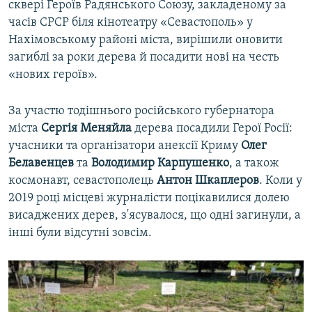
сквері Героїв Радянського Союзу, закладеному за
часів СРСР біля кінотеатру «Севастополь» у
Нахімовському районі міста, вирішили оновити
загиблі за роки дерева й посадити нові на честь
«нових героїв».
За участю тодішнього російського губернатора
міста
Сергія Меняйла
дерева посадили Герої Росії:
учасники та організатори анексії Криму
Олег
Белавенцев
та
Володимир Карпушенко
, а також
космонавт, севастополець
Антон Шкаплеров
. Коли у
2019 році місцеві журналісти поцікавилися долею
висаджених дерев, з'ясувалося, що одні загинули, а
інші були відсутні зовсім.