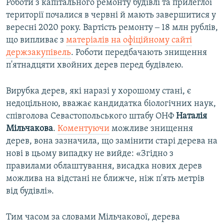
Роботи з капітального ремонту будівлі та прилеглої
території почалися в червні й мають завершитися у
вересні 2020 року. Вартість ремонту ‒ 18 млн рублів,
що випливає з
матеріалів на офіційному сайті
держзакупівель
. Роботи передбачають знищення
п'ятнадцяти хвойних дерев перед будівлею.
Вирубка дерев, які наразі у хорошому стані, є
недоцільною, вважає кандидатка біологічних наук,
співголова Севастопольського штабу ОНФ
Наталія
Мільчакова
.
Коментуючи
можливе знищення
дерев, вона зазначила, що замінити старі дерева на
нові в цьому випадку не вийде: «Згідно з
правилами облаштування, висадка нових дерев
можлива на відстані не ближче, ніж п'ять метрів
від будівлі».
Тим часом за словами Мільчакової, дерева