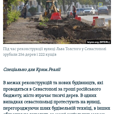
ВІДЕОУРОКИ «ELIFBE»
Русский
СВІДЧЕННЯ ОКУПАЦІЇ
Qırımtatar
УКРАЇНСЬКА ПРОБЛЕМА КРИМУ
ДОЛУЧАЙСЯ!
ІНФОГРАФІКА
Під час реконструкції вулиці Льва Толстого у Севастополі
зрубали 256 дерев і 222 кущів
Усі сайти RFE/RL
Спеціально для Крим.Реалії​
В межах реконструкцій та нових будівництв, які
проводяться в Севастополі за гроші російського
бюджету, місто втрачає тисячі дерев. В одних
випадках севастопольці протестують на вулиці,
перегороджуючи шлях будівельній техніці, в інших