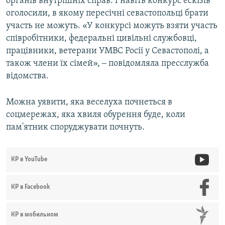
органів внутрішніх справ. І навіть конкурс ескізів
оголосили, в якому пересічні севастопольці брати
участь не можуть. «У конкурсі можуть взяти участь
співробітники, федеральні цивільні службовці,
працівники, ветерани УМВС Росії у Севастополі, а
також члени їх сімей», ‒ повідомляла пресслужба
відомства.
Можна уявити, яка веселуха почнеться в
соцмережах, яка хвиля обурення буде, коли
пам'ятник споруджувати почнуть.
КР в YouTube
КР в Facebook
КР в мобильном