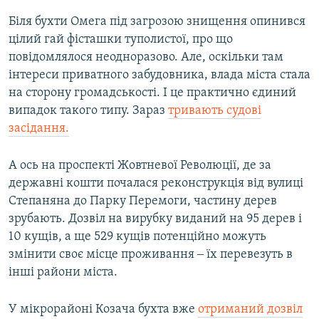
Біля бухти Омега під загрозою знищення опинився
цілий гай фісташки туполистої, про що
повідомлялося неодноразово. Але, оскільки там
інтереси приватного забудовника, влада міста стала
на сторону громадськості. І це практично єдиний
випадок такого типу. Зараз
тривають судові
засідання.
А ось на проспекті Жовтневої Революції, де за
державні кошти почалася реконструкція від вулиці
Степаняна до Парку Перемоги, частину дерев
зрубають. Дозвіл на вирубку виданий на 95 дерев і
10 кущів, а ще 529 кущів потенційно можуть
змінити своє місце проживання ‒ їх перевезуть в
інші райони міста.
У мікрорайоні Козача бухта вже
отриманий дозвіл