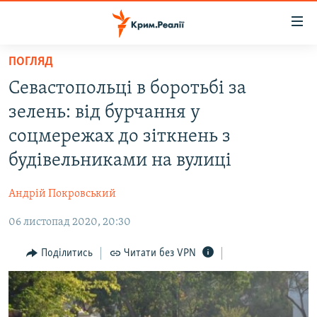
Доступність
посилання
Перейти
ПОГЛЯД
до
НОВИНИ
Севастопольці в боротьбі за
основного
ВОДА.КРИМ
матеріалу
зелень: від бурчання у
ВІДЕО ТА ФОТО
Перейти
соцмережах до зіткнень з
до
ПОЛІТИКА
будівельниками на вулиці
основної
БЛОГИ
навігації
Андрій Покровський
Перейти
ПОГЛЯД
до
06 листопад 2020, 20:30
ІНТЕРВ'Ю
пошуку
ВСЕ ЗА ДЕНЬ
Поділитись
Читати без VPN
СПЕЦПРОЕКТИ
ЯК ОБІЙТИ БЛОКУВАННЯ
ДЕПОРТАЦІЯ