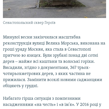
Севастопольский сквер Героїв
Минулої весни закінчилася масштабна
реконструкція вулиці Велика Морська, виконана на
гроші уряду Москви, яка стала в Севастополі
притчею во язицех. Були зрубані понад дві сотні
дерев ‒ майже всі каштани та волоські горіхи.
Висадили, згідно з документами, 367 трьох-
чотирьохметрових дерев, з яких частина не
прижилася. Замінити всохлі новими саджанцями
обіцяють у грудні.
Набагато гірша ситуація з помпезними
насадженнями «на честь» і «в ім'я». У 2016 році у