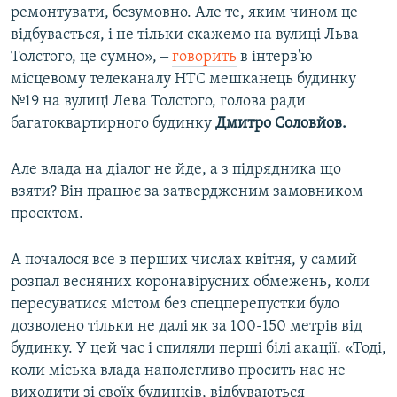
ремонтувати, безумовно. Але те, яким чином це
відбувається, і не тільки скажемо на вулиці Льва
Толстого, це сумно», ‒
говорить
в інтерв'ю
місцевому телеканалу НТС мешканець будинку
№19 на вулиці Лева Толстого, голова ради
багатоквартирного будинку
Дмитро Соловйов.
Але влада на діалог не йде, а з підрядника що
взяти? Він працює за затвердженим замовником
проєктом.
А почалося все в перших числах квітня, у самий
розпал весняних коронавірусних обмежень, коли
пересуватися містом без спецперепустки було
дозволено тільки не далі як за 100-150 метрів від
будинку. У цей час і спиляли перші білі акації. «Тоді,
коли міська влада наполегливо просить нас не
виходити зі своїх будинків, відбуваються