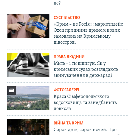
це?
СУСПІЛЬСТВО
«Крим – не Росія»: маркетплейс
Ozon припинив прийом нових
замовлень на Кримському
півострові
ПРАВА ЛЮДИНИ
Мить – і ти шпигун. Як у
кримських судах розглядають
звинувачення в держзраді
ФОТОГАЛЕРЕЇ
Краса Сімферопольського
водосховища та занедбаність
довкола
ВІЙНА ТА КРИМ
Сорок днів, сорок ночей. Про