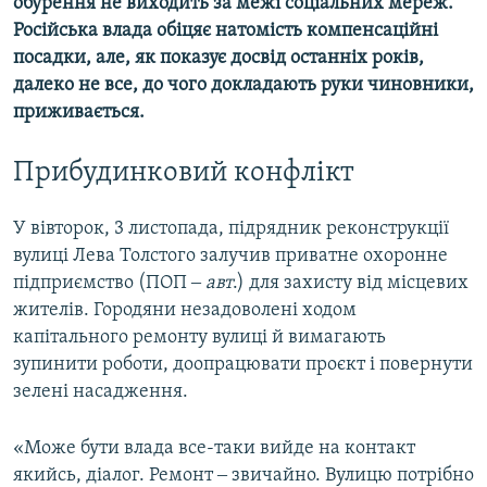
обурення не виходить за межі соціальних мереж.
Російська влада обіцяє натомість компенсаційні
посадки, але, як показує досвід останніх років,
далеко не все, до чого докладають руки чиновники,
приживається.​
Прибудинковий конфлікт
У вівторок, 3 листопада, підрядник реконструкції
вулиці Лева Толстого залучив приватне охоронне
підприємство (ПОП ‒
авт
.) для захисту від місцевих
жителів. Городяни незадоволені ходом
капітального ремонту вулиці й вимагають
зупинити роботи, доопрацювати проєкт і повернути
зелені насадження.
«Може бути влада все-таки вийде на контакт
якийсь, діалог. Ремонт ‒ звичайно. Вулицю потрібно