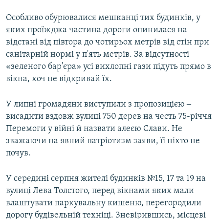
Особливо обурювалися мешканці тих будинків, у
яких проїжджа частина дороги опинилася на
відстані від півтора до чотирьох метрів від стін при
санітарній нормі у п'ять метрів. За відсутності
«зеленого бар'єра» усі вихлопні гази підуть прямо в
вікна, хоч не відкривай їх.
У липні громадяни виступили з пропозицією ‒
висадити вздовж вулиці 750 дерев на честь 75-річчя
Перемоги у війні й назвати алеєю Слави. Не
зважаючи на явний патріотизм заяви, її ніхто не
почув.
У середині серпня жителі будинків №15, 17 та 19 на
вулиці Лева Толстого, перед вікнами яких мали
влаштувати паркувальну кишеню, перегородили
дорогу будівельній техніці. Зневірившись, місцеві