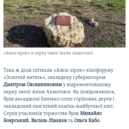
«Алея зірок» в парку імені Анни Ахматової
Така ж доля спіткала «Алею зірок» кінофоруму
«Золотий витязь», закладену губернатором
Дмитром Овсянниковим
у відремонтованому
парку імені Анни Ахматової. Як повідомлялося,
були висаджені близько сотні горіхових дерев і
закладений пам'ятний камінь майбутньої алеї.
Серед учасників торжества були
Михайло
Боярський
,
Василь Ліванов
та
Ольга Кабо.