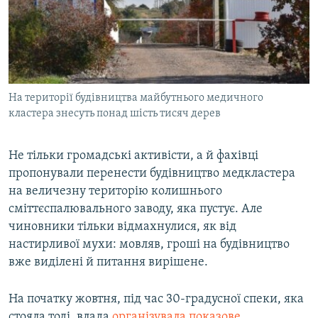
На території будівництва майбутнього медичного
кластера знесуть понад шість тисяч дерев
Не тільки громадські активісти, а й фахівці
пропонували перенести будівництво медкластера
на величезну територію колишнього
сміттєспалювального заводу, яка пустує. Але
чиновники тільки відмахнулися, як від
настирливої мухи: мовляв, гроші на будівництво
вже виділені й питання вирішене.
На початку жовтня, під час 30-градусної спеки, яка
стояла тоді, влада
організувала показове