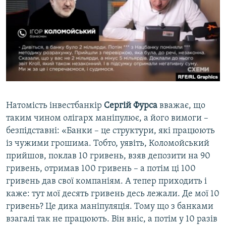
Натомість інвестбанкір
Сергій Фурса
вважає, що
таким чином олігарх маніпулює, а його вимоги –
безпідставні: «Банки – це структури, які працюють
із чужими грошима. Тобто, уявіть, Коломойський
прийшов, поклав 10 гривень, взяв депозити на 90
гривень, отримав 100 гривень – а потім ці 100
гривень дав свої компаніям. А тепер приходить і
каже: тут мої десять гривень десь лежали. Де мої 10
гривень? Це дика маніпуляція. Тому що з банками
взагалі так не працюють. Він вніс, а потім у 10 разів