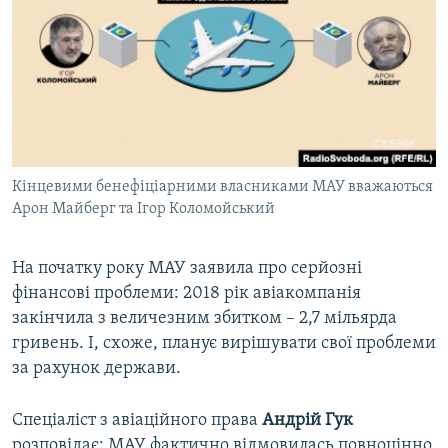
Кінцевими бенефіціарними власниками МАУ вважаються
Арон Майберг та Ігор Коломойський
​На початку року МАУ заявила про серйозні
фінансові проблеми: 2018 рік авіакомпанія
закінчила з величезним збитком – 2,7 мільярда
гривень. І, схоже, планує вирішувати свої проблеми
за рахунок держави.
Спеціаліст з авіаційного права
Андрій Гук
розповідає: МАУ фактично відмовилась повноцінно