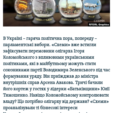
ВІДЕОУРОКИ «ELIFBE»
Русский
СВІДЧЕННЯ ОКУПАЦІЇ
Qırımtatar
УКРАЇНСЬКА ПРОБЛЕМА КРИМУ
ДОЛУЧАЙСЯ!
ІНФОГРАФІКА
В Україні – гаряча політична пора, попереду –
парламентські вибори. «Схеми» вже встигли
зафіксувати перемовини олігарха Ігоря
Усі сайти RFE/RL
Коломойського з впливовими українськими
політиками, які в майбутньому можуть стати
союзниками партії Володимира Зеленського під час
формування уряду. Він приїжджав до міністра
внутрішніх справ Арсена Авакова. Тричі бачили
його кортеж у гостях у лідерки «Батьківщини» Юлії
Тимошенко. Навіщо Коломойському контролювати
владу? Що потрібно олігарху від держави? «Схеми»
проаналізували ті бізнесові інтереси