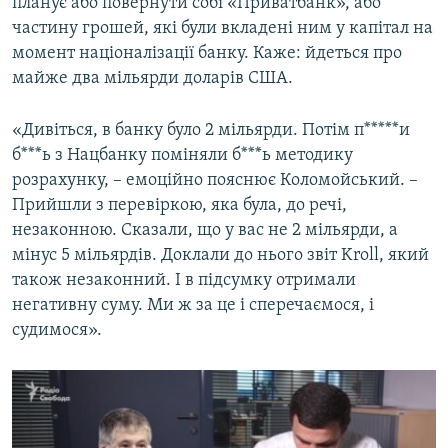
планує або повернути собі «Приватбанк», або
частину грошей, які були вкладені ним у капітал на
момент націоналізації банку. Каже: йдеться про
майже два мільярди доларів США.
«Дивіться, в банку було 2 мільярди. Потім п*****и
б***ь з Нацбанку поміняли б***ь методику
розрахунку, – емоційно пояснює Коломойський. –
Прийшли з перевіркою, яка була, до речі,
незаконною. Сказали, що у вас не 2 мільярди, а
мінус 5 мільярдів. Доклали до нього звіт Kroll, який
також незаконний. І в підсумку отримали
негативну суму. Ми ж за це і сперечаємося, і
судимося».