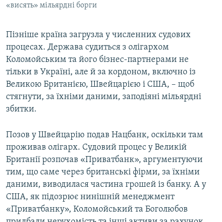
«висять» мільярдні борги
​Пізніше країна загрузла у численних судових
процесах. Держава судиться з олігархом
Коломойським та його бізнес-партнерами не
тільки в Україні, але й за кордоном, включно із
Великою Британією, Швейцарією і США, – щоб
стягнути, за їхніми даними, заподіяні мільярдні
збитки.
Позов у Швейцарію подав Нацбанк, оскільки там
проживав олігарх. Судовий процес у Великій
Британії розпочав «Приватбанк», аргументуючи
тим, що саме через британські фірми, за їхніми
даними, виводилася частина грошей із банку. А у
США, як підозрює нинішній менеджмент
«Приватбанку», Коломойський та Боголюбов
придбали нерухомість та інші активи за рахунок