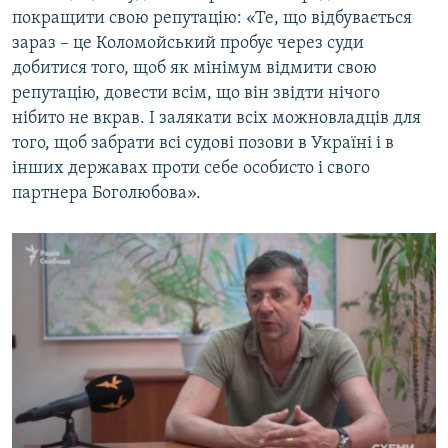
покращити свою репутацію: «Те, що відбувається
зараз – це Коломойський пробує через суди
добитися того, щоб як мінімум відмити свою
репутацію, довести всім, що він звідти нічого
нібито не вкрав. І залякати всіх можновладців для
того, щоб забрати всі судові позови в Україні і в
інших державах проти себе особисто і свого
партнера Боголюбова».