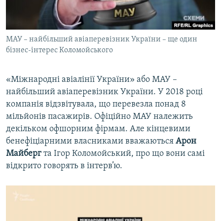
МАУ – найбільший авіаперевізник України – ще один
бізнес-інтерес Коломойського
«Міжнародні авіалінії України» або МАУ –
найбільший авіаперевізник України. У 2018 році
компанія відзвітувала, що перевезла понад 8
мільйонів пасажирів. Офіційно МАУ належить
декільком офшорним фірмам. Але кінцевими
бенефіціарними власниками вважаються
Арон
Майберг
та Ігор Коломойський, про що вони самі
відкрито говорять в інтерв’ю.