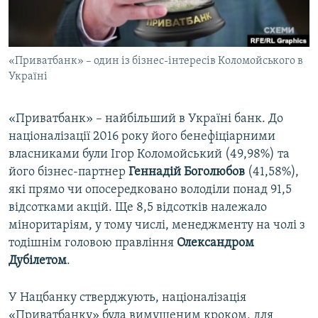
«Приватбанк» – один із бізнес-інтересів Коломойського в
Україні
​«Приватбанк» – найбільший в Україні банк. До
націоналізації 2016 року його бенефіціарними
власниками були Ігор Коломойський (49,98%) та
його бізнес-партнер
Геннадій Боголюбов
(41,58%),
які прямо чи опосередковано володіли понад 91,5
відсотками акцій. Ще 8,5 відсотків належало
міноритаріям, у тому числі, менеджменту на чолі з
тодішнім головою правління
Олександром
Дубілетом
.
У Нацбанку стверджують, націоналізація
«Приватбанку» була вимушеним кроком, для