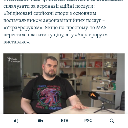
сплачувати за аеронавігаційні послуги:
«Ініційовані серйозні спори з основним
постачальником аеронавігаційних послуг –
«Украерорухом». Якщо по-простому, то МАУ
перестало платити ту ціну, яку «Украерорух»
виставляє».
КТА
РУС
Андрій Гук: МАУ фактично відмовилась повноцінно