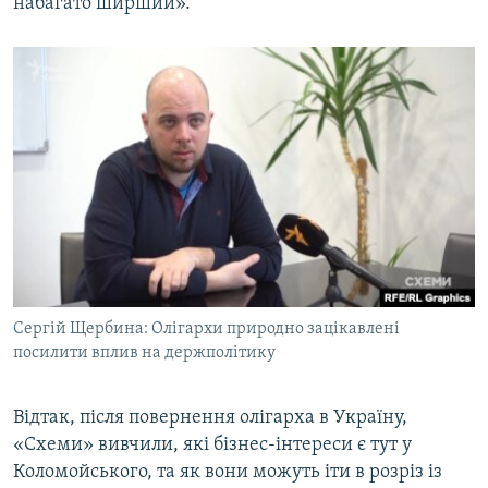
набагато ширший».
Сергій Щербина: Олігархи природно зацікавлені
посилити вплив на держполітику
​Відтак, після повернення олігарха в Україну,
«Схеми» вивчили, які бізнес-інтереси є тут у
Коломойського, та як вони можуть іти в розріз із