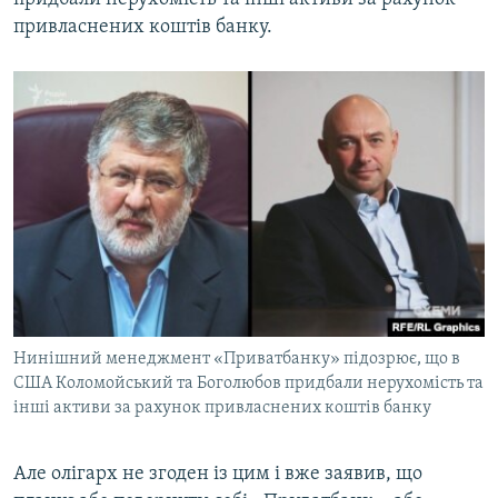
привласнених коштів банку.
Нинішний менеджмент «Приватбанку» підозрює, що в
США Коломойський та Боголюбов придбали нерухомість та
інші активи за рахунок привласнених коштів банку
​Але олігарх не згоден із цим і вже заявив, що