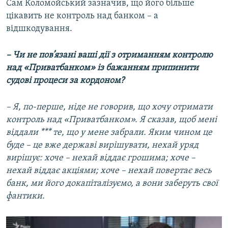
Сам Коломойський зазначив, що його більше
цікавить не контроль над банком – а
відшкодування.
– Чи не пов’язані ваші дії з отриманням контролю
над «Приватбанком» із бажанням припинити
судові процеси за кордоном?
– Я, по-перше, ніде не говорив, що хочу отримати
контроль над «Приватбанком». Я сказав, щоб мені
віддали *** те, що у мене забрали. Яким чином це
буде – це вже державі вирішувати, нехай уряд
вирішує: хоче – нехай віддає грошима; хоче –
нехай віддає акціями; хоче – нехай повертає весь
банк, ми його докапіталізуємо, а вони заберуть свої
фантики.