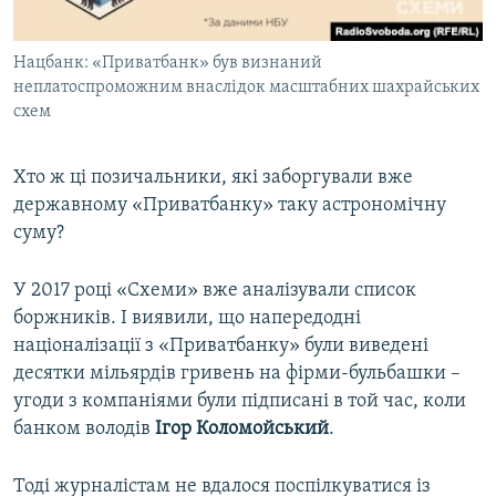
Нацбанк: «Приватбанк» був визнаний
неплатоспроможним внаслідок масштабних шахрайських
схем
​Хто ж ці позичальники, які заборгували вже
державному «Приватбанку» таку астрономічну
суму?
У 2017 році «Схеми» вже аналізували список
боржників. І виявили, що напередодні
націоналізації з «Приватбанку» були виведені
десятки мільярдів гривень на фірми-бульбашки –
угоди з компаніями були підписані в той час, коли
банком володів
Ігор Коломойський
.
Тоді журналістам не вдалося поспілкуватися із