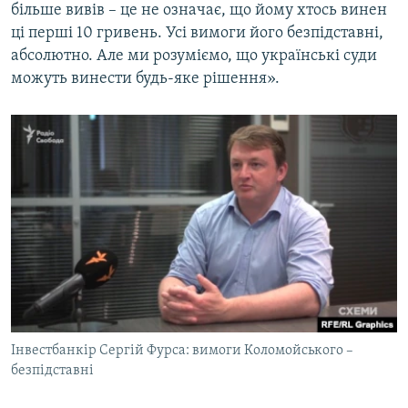
більше вивів – це не означає, що йому хтось винен
ці перші 10 гривень. Усі вимоги його безпідставні,
абсолютно. Але ми розуміємо, що українські суди
можуть винести будь-яке рішення».
Інвестбанкір Сергій Фурса: вимоги Коломойського –
безпідставні