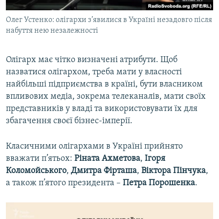
Олег Устенко: олігархи з’явилися в Україні незадовго після
набуття нею незалежності
Олігарх має чітко визначені атрибути. Щоб
назватися олігархом, треба мати у власності
найбільші підприємства в країні, бути власником
впливових медіа, зокрема телеканалів, мати своїх
представників у владі та використовувати їх для
збагачення своєї бізнес-імперії.
Класичними олігархами в Україні прийнято
вважати п’ятьох:
Ріната Ахметова
,
Ігоря
Коломойського
,
Дмитра Фірташа
,
Віктора Пінчука
,
а також п’ятого президента –
Петра Порошенка
.