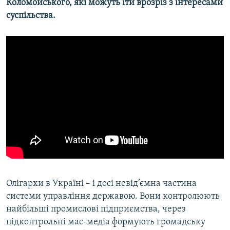
Коломойського, які можуть іти врозріз з інтересами
суспільства.
Олігархи в Україні – і досі невід’ємна частина
системи управління державою. Вони контролюють
найбільші промислові підприємства, через
підконтрольні мас-медіа формують громадську