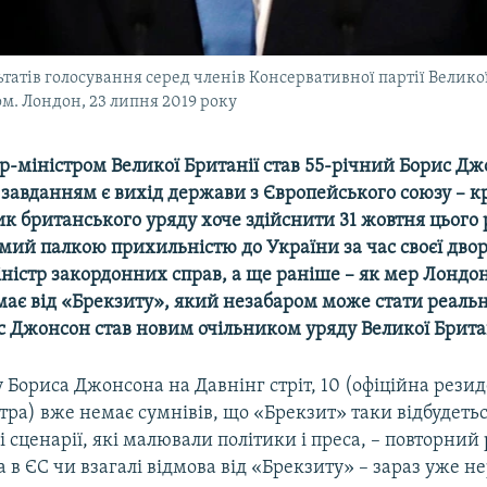
атів голосування серед членів Консервативної партії Великої 
ом. Лондон, 23 липня 2019 року
р-міністром Великої Британії став 55-річний Борис Дж
завданням є вихід держави з Європейського союзу – к
к британського уряду хоче здійснити 31 жовтня цього 
мий палкою прихильністю до України за час своєї двор
іністр закордонних справ, а ще раніше – як мер Лондо
ає від «
Брекзиту»
, який незабаром може стати реальні
с Джонсон став новим очільником уряду Великої Брита
 Бориса Джонсона на Давнінг стріт, 10 (офіційна рези
тра) вже немає сумнівів, що «Брекзит» таки відбудетьс
 сценарії, які малювали політики і преса, – повторни
 в ЄС чи взагалі відмова від «Брекзиту» – зараз уже не