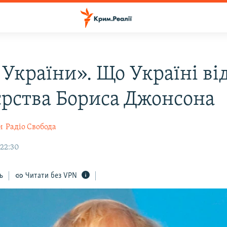
 України». Що Україні ві
єрства Бориса Джонсона
н
Радіо Свобода
 22:30
ь
Читати без VPN