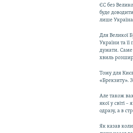
ЄС без Велик
буде доводити
лише Україна,
Для Великої Б
України та її 
думати. Саме
хвиль розшире
Тому для Києв
«Брекзиту». З
Але також ва
якої у світі 
одразу, а в с
Як казав коли