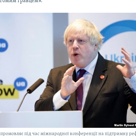
гомим гравцем».
промовляє під час міжнародної конференції на підтримку реф