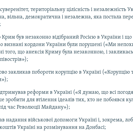
суверенітет, територіальну цілісність і незалежність У
а, вільна, демократична і незалежна, яка постала пер
;
 Крим був незаконно відібраний Росією в України і що
 визнані кордони України були порушені («Ми непохи
і того, що анексія Криму була незаконною, і закликає
півострів»);
во закликав побороти корупцію в Україні («Корупцію 
»);
дтримував реформи в Україні («Я думаю, що всі погодя
е зробити для втілення ідеалів тих, хто не побоявся ку
під час Революції Майдану»);
в надання військової допомоги Україні і, зокрема, ло
коштів Україні на розмінування на Донбасі;