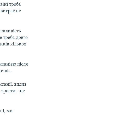
аїні треба
 виграє не
важливість
не треба довго
иків кількох
итанією після
и віз.
танії, вплив
 зрости – не
ні, ми