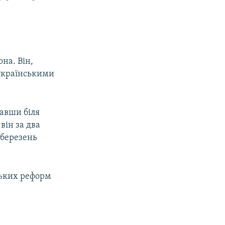
на. Він,
з українськими
тавши біля
він за два
а березень
ських реформ