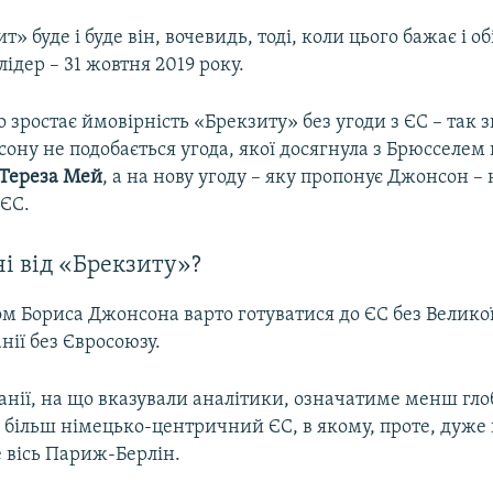
т» буде і буде він, вочевидь, тоді, коли цього бажає і о
ідер – 31 жовтня 2019 року.
 зростає ймовірність «Брекзиту» без угоди з ЄС – так 
сону не подобається угода, якої досягнула з Брюсселем
Тереза Мей
, а на нову угоду – яку пропонує Джонсон – 
 ЄС.
і від «​Брекзиту»​?
ом Бориса Джонсона варто готуватися до ЄС без Великої 
нії без Євросоюзу.
анії, на що вказували аналітики, означатиме менш гл
 більш німецько-центричний ЄС, в якому, проте, дуже
 вісь Париж-Берлін.