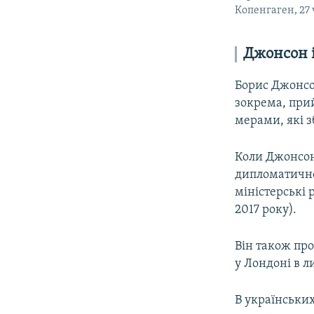
Копенгаген, 27
Джонсон і
Борис Джонсо
зокрема, при
мерами, які з
Коли Джонсон 
дипломатичног
міністерські 
2017 року).
Він також пр
у Лондоні в л
В українськи