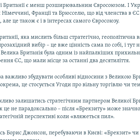
ої Британії є менш розширювальним Євросоюзом. І Укр
 Німеччині, Франції та Брюсселю, що від членства в ЄС
 але це також є і в інтересах самого Євросоюзу.
ританії, яка мислить більш стратегічно, геополітична 
прозахідний вибір – це вже цінність сама по собі, і тут 
 Велика Британія була одним із найпалкіших прихильн
ння ЄС, що мали місце за останні два десятиліття.
а важливо збудувати особливі відносини з Великою Бр
окрема, це стосується Угоди про вільну торгівлю чи тем
жливо залишатись стратегічним партнером Великої Бри
– як це не парадоксально – після «Брекзиту» може значно
тратегічній перспективі коли «вляжеться пил».
сь Борис Джонсон, перебуваючи в Києві: «Брекзит» чи 