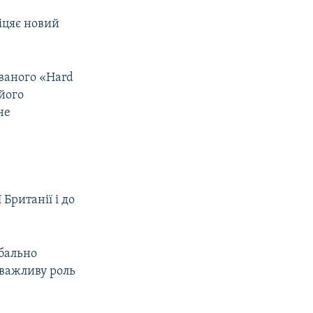
біцяє новий
званого «Hard
 його
не
Британії і до
обально
 важливу роль