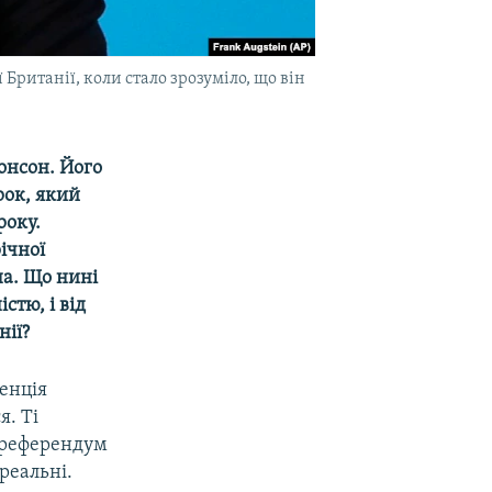
Британії, коли стало зрозуміло, що він
онсон. Його
рок, який
року.
ічної
на. Що нині
стю, і від
нії?
денція
я. Ті
й референдум
реальні.