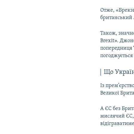
Отже, «Брекзи
британський л
Також, значно
Brexit». Джон
попередниця
погоджується
Що Україн
Із прем’єрств
Великої Брита
А ЄС без Брит
мислячий ЄС,
відіграватиме