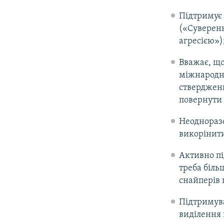
Підтримує 
(«Суверенн
агресією»)
Вважає, що
міжнародно
ствердженн
повернути 
Неодноразо
викорінити
Активно пі
треба більш
снайперів 
Підтримува
виділення 