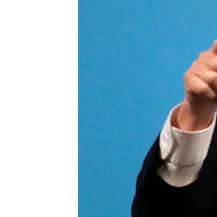
ВІДЕОУРОКИ «ELIFBE»
СВІДЧЕННЯ ОКУПАЦІЇ
УКРАЇНСЬКА ПРОБЛЕМА КРИМУ
ІНФОГРАФІКА