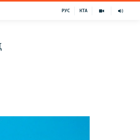
РУС
КТА
д