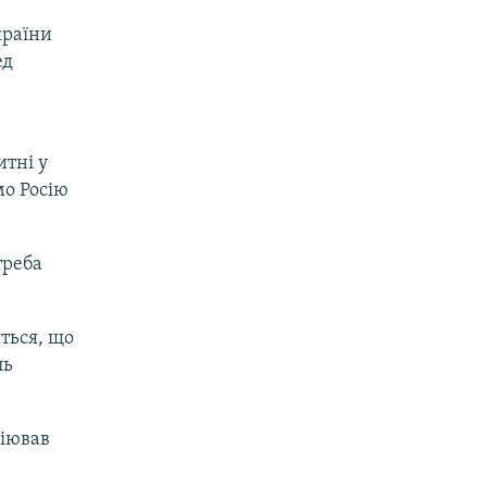
країни
ед
тні у
мо Росію
треба
ться, що
ль
біював