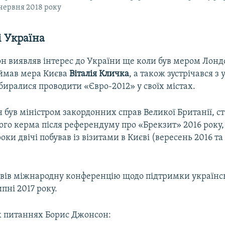
 червня 2018 року
 Україна
н виявляв інтерес до України ще коли був мером Лондо
ймав мера Києва
Віталія
Кличка
, а також зустрічався 
биралися проводити «Євро-2012» у своїх містах.
був міністром закордонних справ Великої Британії, с
о керма після референдуму про «Брекзит» 2016 року, 
роки двічі побував із візитами в Києві (вересень 2016 т
овів міжнародну конференцію щодо підтримки україн
ипні 2017 року.
х питаннях Борис Джонсон: