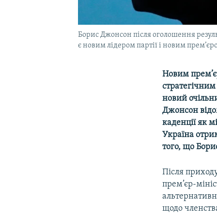
Борис Джонсон після оголошення результ
є новим лідером партії і новим прем’єр
Новим прем’є
стратегічним 
новий очільни
Джонсон відо
каденції як м
Україна отрим
того, що Бори
Після приходу
прем’єр-мініс
альтернативні
щодо членства