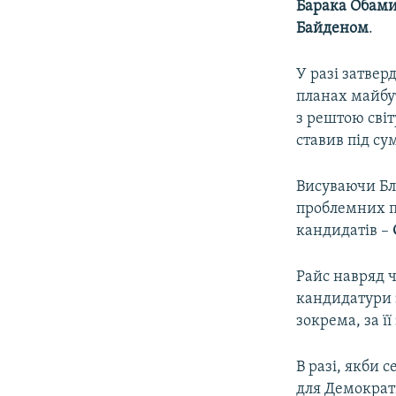
Барака Обам
Байденом
.
У разі затве
планах майбу
з рештою світ
ставив під с
Висуваючи Бл
проблемних п
кандидатів –
Райс навряд ч
кандидатури з
зокрема, за ї
В разі, якби 
для Демократи