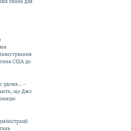
йних знань для
о
іми
 інвестування
чення США до
ас удома… –
знають, що Джо
різницю
дміністрації
итань