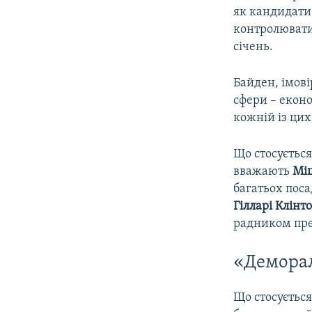
як кандидати 
контролювати
січень.
Байден, імові
сфери – екон
кожній із цих
Що стосується
вважають
Мі
багатьох пос
Гілларі Клінт
радником пре
«Демора
Що стосується