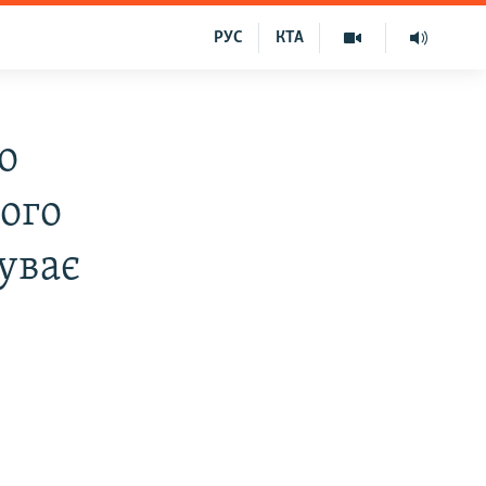
РУС
КТА
о
ого
уває