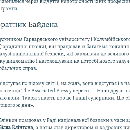
ільнилися через відчуття непотрібності їхніх професі
 Трампа.
оратник Байдена
ускником Гарвардського університету і Колумбійськог
 (юридичної школи), він працював із багатьма колишн
алузі національної безпеки, які закликали до великого
ку дипломатію і наголошували на потребі нового залу
обальних справ.
дступає по цілому світі і, на жаль, вона відступає і в н
н агенції The Associated Press у вересні. – Наші друзі 
хто вони. Також знають про це і наші суперники. Цю 
ершого ж дня».
Блінкен працював у Раді національної безпеки в часи а
Білла Клінтона
, а потім став директором із кадрових п