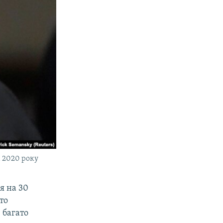
а 2020 року
я на 30
то
 багато