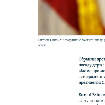
Ентоні Блінкен, тодішній заступник дер
року
Обраний през
посаду держа
відомо про м
затвердження
президента СШ
Ентоні Блінк
заступником р