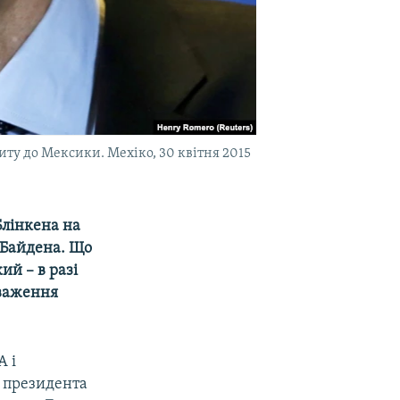
иту до Мексики. Мехіко, 30 квітня 2015
Блінкена на
 Байдена. Що
й – в разі
оваження
А і
ї президента