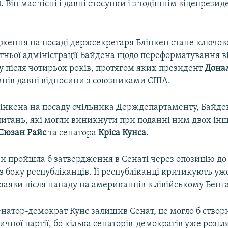
и
. Він має тісні і давні стосунки і з тодішнім віцепрези
рдження на посаді держсекретаря Блінкен стане ключов
тньої адміністрації Байдена щодо переформатування 
у після чотирьох років, протягом яких президент
Дона
умнів давні відносини з союзниками США.
інкена на посаду очільника Держдепартаменту, Байде
итань, які могли виникнути при поданні ним двох ін
Сюзан Райс
та сенатора
Кріса Кунса
.
и пройшла б затвердження в Сенаті через опозицію до 
 боку республіканців. Її республіканці критикують уж
ї заяви після нападу на американців в лівійському Бенгаз
сенатор-демократ Кунс залишив Сенат, це могло б ство
чної партії, бо кілька сенаторів-демократів уже розг