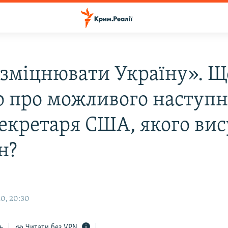
 зміцнювати Україну». Щ
о про можливого наступн
екретаря США, якого вис
н?
0, 20:30
ь
Читати без VPN