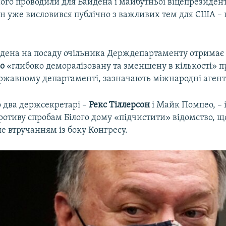
його проводили для Байдена і майбутньої віцепрезиде
ен уже висловився публічно з важливих тем для США –
дена на посаду очільника Держдепартаменту отримає у
о
«глибоко деморалізовану тa зменшену в кількості» 
ржавному департаменті, зазначають міжнародні агент
о два держсекретарі –
Рекс Тіллерсон
і Майк Помпео, – 
отиву спробам Білого дому «підчистити» відомство, щ
е втручанням із боку Конгресу.