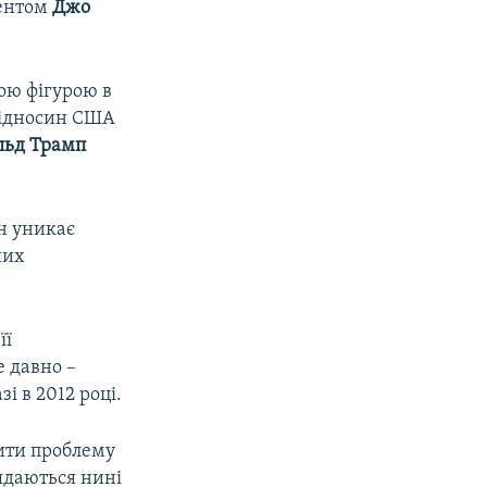
дентом
Джо
ою фігурою в
відносин США
льд Трамп
н уникає
ших
її
е давно –
і в 2012 році.
рити проблему
лядаються нині