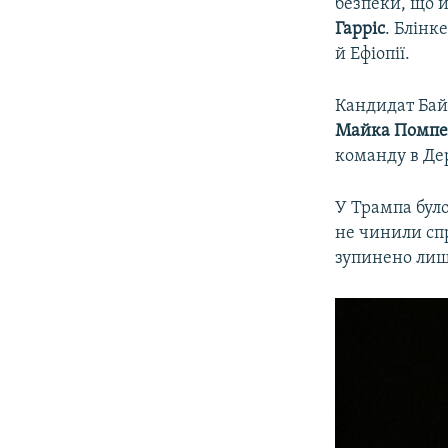
безпеки, що 
Гарріс
. Блінк
й Ефіопії.
Кандидат Бай
Майка Помпе
команду в Де
У Трампа бул
не чинили спр
зупинено лиш