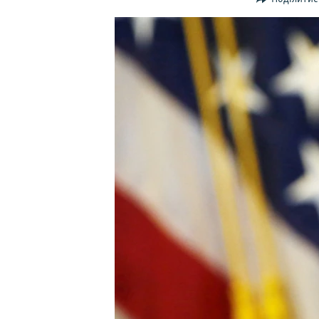
ВІДЕОУРОКИ «ELIFBE»
СВІДЧЕННЯ ОКУПАЦІЇ
УКРАЇНСЬКА ПРОБЛЕМА КРИМУ
ІНФОГРАФІКА