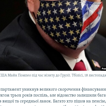
А Майк Помпео під час візиту до Грузії. Тбілісі, 18 листопад
епартамент уникнув великого скорочення фінансуванн
тягом трьох років поспіль, але відомство залишили бага
в вищої та середньої ланок. Багато хто пішов на пенсію,