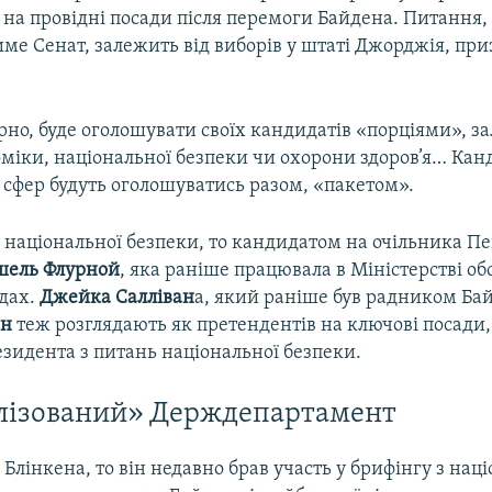
на провідні посади після перемоги Байдена. Питання, 
ме Сенат, залежить від виборів у штаті Джорджія, пр
рно, буде оголошувати своїх кандидатів «порціями», з
оміки, національної безпеки чи охорони здоров’я… Кан
 сфер будуть оголошуватись разом, «пакетом».
 національної безпеки, то кандидатом на очільника П
шель Флурной
, яка раніше працювала в Міністерстві о
адах.
Джейка Салліван
а, який раніше був радником Бай
он
теж розглядають як претендентів на ключові посади,
зидента з питань національної безпеки.
лізований» Держдепартамент
 Блінкена, то він недавно брав участь у брифінгу з нац