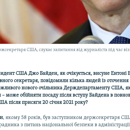
жсекретаря США, слухає запитання від журналіста під час віз
идент США Джо Байден, як очікується, висуне Ентоні 
вного секретаря, повідомили кілька людей із оточення
ожливого нового очільника Держдепартаменту США, яки
 – може обійняти посаду після вступу Байдена в повн
А після присяги 20 січня 2021 року?
ен
, якому 58 років, був заступником держсекретаря СШ
адника з питань національної безпеки в адміністраці