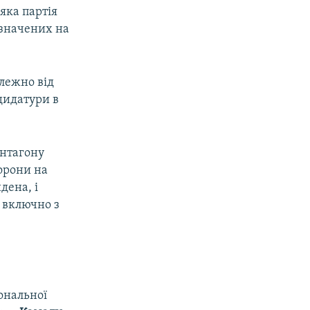
яка партія
изначених на
алежно від
дидатури в
ентагону
борони на
дена, і
 включно з
іональної