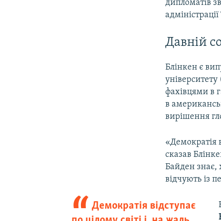
дипломатів зв
адміністрації
Давній с
Блінкен є вип
університету
фахівцями в г
в американсь
вирішення гл
«Демократія ві
сказав Блінке
Байден знає, 
відчують із п
Демократія відступає
по цілому світі і, на жаль,