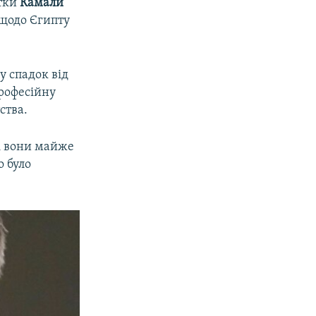
нтки
Камали
 щодо Єгипту
 спадок від
професійну
ства.
і вони майже
о було