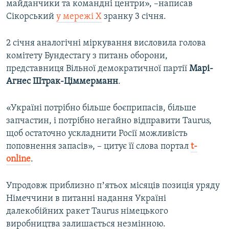
майданчики та командні центри», –написав
Сікорський
у мережі Х
зранку 3 січня.
2 січня аналогічні міркування висловила голова
комітету Бундестагу з питань оборони,
представниця Вільної демократичної партії
Марі-
Агнес Штрак-Ціммерманн
.
«Україні потрібно більше боєприпасів, більше
запчастин, і потрібно негайно відправити Taurus,
щоб остаточно ускладнити Росії можливість
поповнення запасів», – цитує її слова портал
t-
online
.
Упродовж приблизно пʼятьох місяців позиція уряду
Німеччини в питанні надання Україні
далекобійних ракет Taurus німецького
виробництва залишається незмінною.