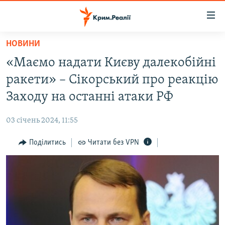
Доступність
посилання
Перейти
НОВИНИ
до
НОВИНИ
«Маємо надати Києву далекобійні
основного
ВОДА.КРИМ
матеріалу
ракети» – Сікорський про реакцію
ВІДЕО ТА ФОТО
Перейти
Заходу на останні атаки РФ
до
ПОЛІТИКА
основної
03 січень 2024, 11:55
БЛОГИ
навігації
Перейти
Поділитись
Читати без VPN
ПОГЛЯД
до
ІНТЕРВ'Ю
пошуку
ВСЕ ЗА ДЕНЬ
СПЕЦПРОЕКТИ
ЯК ОБІЙТИ БЛОКУВАННЯ
ДЕПОРТАЦІЯ