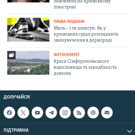
замовлень на Кримському
півострові
ПРАВА ЛЮДИНИ
Мить – і ти шпигун. Як у
кримських судах розглядають
звинувачення в держзраді
ФОТОГАЛЕРЕЇ
Краса Сімферопольського
водосховища та занедбаність
довкола
ДОЛУЧАЙСЯ!
ПІДТРИМКА