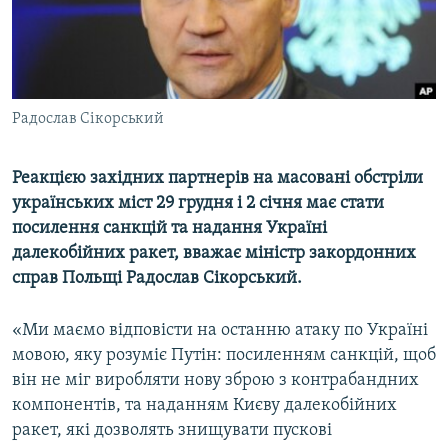
ВІДЕОУРОКИ «ELIFBE»
Русский
СВІДЧЕННЯ ОКУПАЦІЇ
Qırımtatar
УКРАЇНСЬКА ПРОБЛЕМА КРИМУ
Радослав Сікорський
ДОЛУЧАЙСЯ!
ІНФОГРАФІКА
Реакцією західних партнерів на масовані обстріли
українських міст 29 грудня і 2 січня має стати
Усі сайти RFE/RL
посилення санкцій та надання Україні
далекобійних ракет, вважає міністр закордонних
справ Польщі Радослав Сікорський.
«Ми маємо відповісти на останню атаку по Україні
мовою, яку розуміє Путін: посиленням санкцій, щоб
він не міг виробляти нову зброю з контрабандних
компонентів, та наданням Києву далекобійних
ракет, які дозволять знищувати пускові