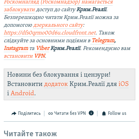
Роскомнагляд (Роскомнадзор) намагається
заблокувати
доступ до сайту
Крим.Реалії
.
Безперешкодно читати Крим.Реалії можна за
допомогою
дзеркального сайту
:
https://dfs0qrmo00d6u.cloudfront.net
. Також
слідкуйте за основними подіями в
Telegram
,
Instagram
та
Viber
Крим.Реалії
. Рекомендуємо вам
встановити
VPN
.
Новини без блокування і цензури!
Встановити
додаток
Крим.Реалії для
iOS
і
Android
.
Поділитись
Читати без VPN
Follow us
Читайте також