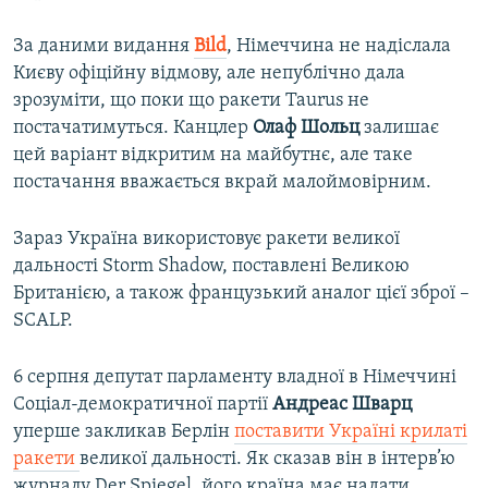
За даними видання
Bild
, Німеччина не надіслала
Києву офіційну відмову, але непублічно дала
зрозуміти, що поки що ракети Taurus не
постачатимуться. Канцлер
Олаф Шольц
залишає
цей варіант відкритим на майбутнє, але таке
постачання вважається вкрай малоймовірним.
Зараз Україна використовує ракети великої
дальності Storm Shadow, поставлені Великою
Британією, а також французький аналог цієї зброї –
SCALP.
6 серпня депутат парламенту владної в Німеччині
Соціал-демократичної партії
Андреас Шварц
уперше закликав Берлін
поставити Україні крилаті
ракети
великої дальності. Як сказав він в інтерв’ю
журналу Der Spiegel, його країна має надати