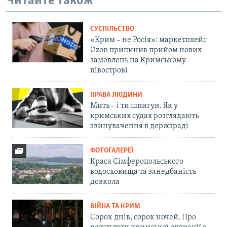
Читайте також
СУСПІЛЬСТВО
«Крим – не Росія»: маркетплейс
Ozon припинив прийом нових
замовлень на Кримському
півострові
ПРАВА ЛЮДИНИ
Мить – і ти шпигун. Як у
кримських судах розглядають
звинувачення в держзраді
ФОТОГАЛЕРЕЇ
Краса Сімферопольського
водосховища та занедбаність
довкола
ВІЙНА ТА КРИМ
Сорок днів, сорок ночей. Про