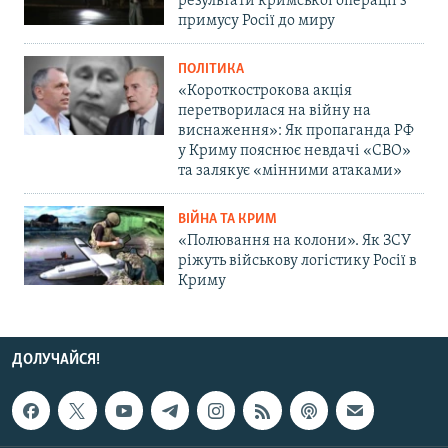
результати кримської операції з
примусу Росії до миру
ПОЛІТИКА
«Короткострокова акція
перетворилася на війну на
виснаження»: Як пропаганда РФ
у Криму пояснює невдачі «СВО»
та залякує «мінними атаками»
ВІЙНА ТА КРИМ
«Полювання на колони». Як ЗСУ
ріжуть військову логістику Росії в
Криму
ДОЛУЧАЙСЯ!