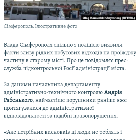
ВІДЕОУРОКИ «ELIFBE»
Русский
СВІДЧЕННЯ ОКУПАЦІЇ
Qırımtatar
Сімферополь. Ілюстративне фото
УКРАЇНСЬКА ПРОБЛЕМА КРИМУ
ДОЛУЧАЙСЯ!
ІНФОГРАФІКА
Влада Сімферополя спільно з поліцією виявили
факти зливу рідких побутових відходів на проїжджу
частину в старому місті. Про це повідомляє прес-
Усі сайти RFE/RL
служба підконтрольної Росії адміністрації міста.
За даними начальника департаменту
адміністративно-технічного контролю
Андрія
Рябенького
, найчастіше порушники раніше вже
притягувалися до адміністративної
відповідальності за подібні правопорушення.
«Але потрібних висновків ці люди не роблять і