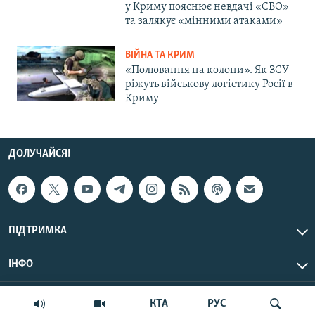
у Криму пояснює невдачі «СВО»
та залякує «мінними атаками»
ВІЙНА ТА КРИМ
«Полювання на колони». Як ЗСУ
ріжуть військову логістику Росії в
Криму
ДОЛУЧАЙСЯ!
ПІДТРИМКА
ІНФО
© Крим.Реалії, 2026 | Усі права застережено.
КТА
РУС