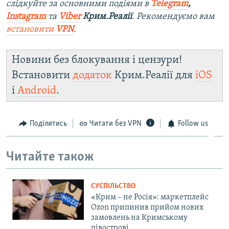
слідкуйте за основними подіями в
Telegram
,
Instagram
та
Viber
Крим.Реалії
. Рекомендуємо вам
встановити
VPN
.
Новини без блокування і цензури!
Встановити
додаток
Крим.Реалії для
iOS
і
Android
.
Поділитись
Читати без VPN
Follow us
Читайте також
СУСПІЛЬСТВО
«Крим – не Росія»: маркетплейс
Ozon припинив прийом нових
замовлень на Кримському
півострові