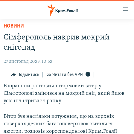
Доступність
посилання
Перейти
НОВИНИ
до
НОВИНИ
Сімферополь накрив мокрий
основного
ВОДА.КРИМ
матеріалу
снігопад
ВІДЕО ТА ФОТО
Перейти
до
27 листопад 2023, 10:52
ПОЛІТИКА
основної
БЛОГИ
Поділитись
Читати без VPN
навігації
Перейти
ПОГЛЯД
Вчорашній раптовий штормовий вітер у
до
Сімферополі змінився на мокрий сніг, який йшов
ІНТЕРВ'Ю
пошуку
усю ніч і триває з ранку.
ВСЕ ЗА ДЕНЬ
Вітер був настільки потужним, що на верхніх
СПЕЦПРОЕКТИ
поверхах деяких багатоповерхівок хиталися
ЯК ОБІЙТИ БЛОКУВАННЯ
ДЕПОРТАЦІЯ
люстри, розповів кореспондентові Крим.Реалії