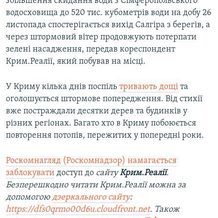
збільшення скидання води з Сімферопольського
водосховища до 520 тис. кубометрів води на добу 26
листопада спостерігається вихід Салгіра з берегів, а
через штормовий вітер продовжують потерпати
зелені насадження, передав кореспондент
Крим.Реалії, який побував на місці.
У Криму кілька днів поспіль
тривають дощі
та
оголошується штормове попередження. Від стихії
вже постраждали десятки дерев та будинків у
різних регіонах. Багато хто в Криму побоюється
повторення потопів, пережитих у попередні роки.
Роскомнагляд (Роскомнадзор) намагається
заблокувати
доступ до
сайту
Крим.Реалії
.
Безперешкодно читати Крим.Реалії можна за
допомогою
дзеркального сайту
:
https://dfs0qrmo00d6u.cloudfront.net
. Також