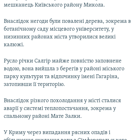
мешканець Київського району Микола.
ВІДЕОУРОКИ «ELIFBE»
Русский
СВІДЧЕННЯ ОКУПАЦІЇ
Внаслідок негоди були повалені дерева, зокрема в
Qırımtatar
УКРАЇНСЬКА ПРОБЛЕМА КРИМУ
ботанічному саду місцевого університету, у
низинних районах міста утворилися великі
ДОЛУЧАЙСЯ!
ІНФОГРАФІКА
калюжі.
Русло річки Салгір майже повністю заповнене
Усі сайти RFE/RL
водою, вона вийшла з берегів у районі міського
парку культури та відпочинку імені Гагаріна,
затопивши її територію.
Внаслідок різкого похолодання у місті сталися
аварії у системі теплопостачання, зокрема у
спальному районі Мате Залки.
У Криму через випадання рясних опадів і