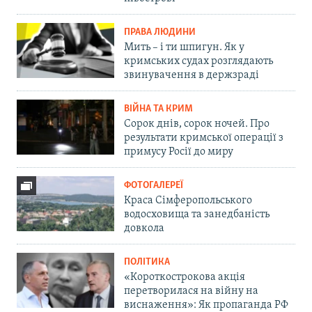
ПРАВА ЛЮДИНИ
Мить – і ти шпигун. Як у
кримських судах розглядають
звинувачення в держзраді
ВІЙНА ТА КРИМ
Сорок днів, сорок ночей. Про
результати кримської операції з
примусу Росії до миру
ФОТОГАЛЕРЕЇ
Краса Сімферопольського
водосховища та занедбаність
довкола
ПОЛІТИКА
«Короткострокова акція
перетворилася на війну на
виснаження»: Як пропаганда РФ