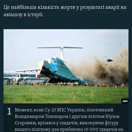
ВІДЕОУРОКИ «ELIFBE»
Це найбільша кількість жертв у результаті аварії на
Русский
авіашоу в історії.
СВІДЧЕННЯ ОКУПАЦІЇ
Qırımtatar
УКРАЇНСЬКА ПРОБЛЕМА КРИМУ
ДОЛУЧАЙСЯ!
ІНФОГРАФІКА
Усі сайти RFE/RL
1
Момент, коли Су-27 ВПС України, пілотований
Володимиром Топонаром і другим пілотом Юрієм
Єгоровим, врізався у глядачів, виконуючи фігуру
вищого пілотажу для приблизно 10 000 глядачів на