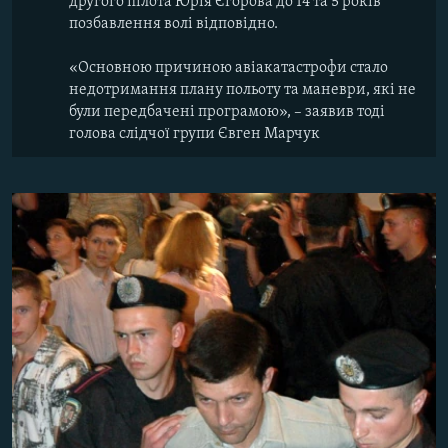
другого пілота Юрія Єгорова до 14 та 5 років
позбавлення волі відповідно.
«Основною причиною авіакатастрофи стало
недотримання плану польоту та маневри, які не
були передбачені програмою», – заявив тоді
голова слідчої групи Євген Марчук