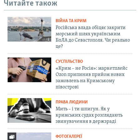
Читайте також
ВІЙНА ТА КРИМ
Російська влада обіцяє закрити
морський шлях українським
БпЛА до Севастополя. Чи реально
це?
СУСПІЛЬСТВО
«Крим – не Росія»: маркетплейс
Ozon припинив прийом нових
замовлень на Кримському
півострові
ПРАВА ЛЮДИНИ
Мить – і ти шпигун. Як у
кримських судах розглядають
звинувачення в держзраді
ФОТОГАЛЕРЕЇ