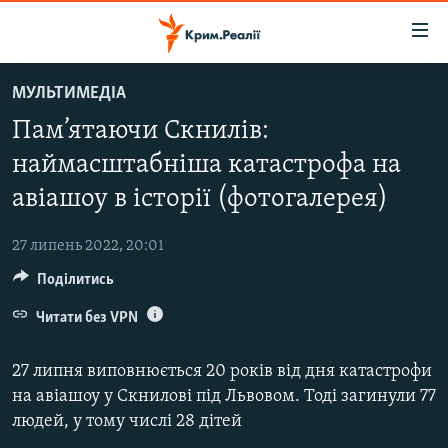
Доступність
посилання
Перейти
МУЛЬТИМЕДІА
до
НОВИНИ
Пам’ятаючи Скнилів:
основного
ВОДА.КРИМ
матеріалу
наймасштабніша катастрофа на
ВІДЕО ТА ФОТО
Перейти
авіашоу в історії (фотогалерея)
до
ПОЛІТИКА
основної
27 липень 2022, 20:01
БЛОГИ
навігації
Перейти
Поділитись
ПОГЛЯД
до
Читати без VPN
ІНТЕРВ'Ю
пошуку
ВСЕ ЗА ДЕНЬ
27 липня виповнюється 20 років від дня катастрофи
СПЕЦПРОЕКТИ
на авіашоу у Скнилові під Львовом. Тоді загинули 77
людей, у тому числі 28 дітей
ЯК ОБІЙТИ БЛОКУВАННЯ
ДЕПОРТАЦІЯ