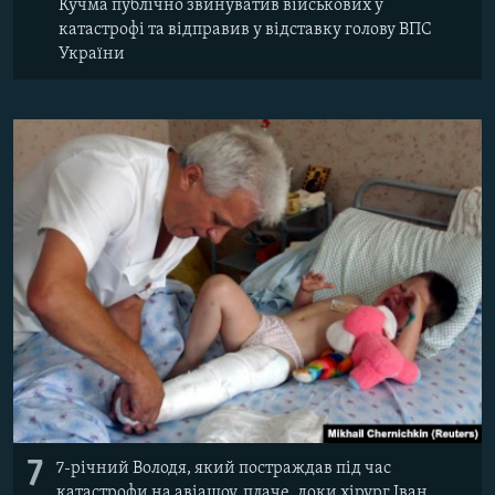
Кучма публічно звинуватив військових у
катастрофі та відправив у відставку голову ВПС
України
7
7-річний Володя, який постраждав під час
катастрофи на авіашоу, плаче, доки хірург Іван