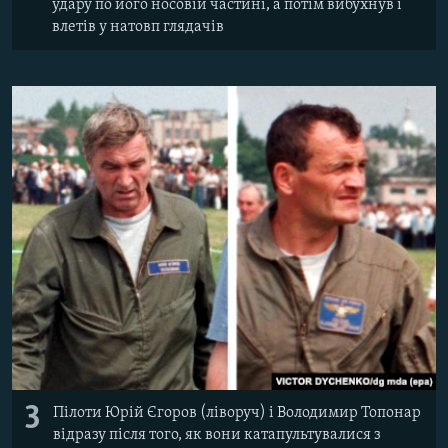
удару по його носовій частині, а потім вибухнув і
влетів у натовп глядачів
3
Пілоти Юрій Єгоров (ліворуч) і Володимир Топонар
відразу після того, як вони катапультувалися з