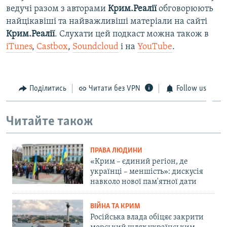
ведучі разом з авторами
Крим.Реалії
обговорюють
найцікавіші та найважливіші матеріали на сайті
Крим.Реалії
. Слухати цей подкаст можна також в
iTunes
,
Castbox
,
Soundcloud
і на
YouTube
.
Поділитись
Читати без VPN
Follow us
Читайте також
ПРАВА ЛЮДИНИ
«Крим – єдиний регіон, де
українці – меншість»: дискусія
навколо нової пам'ятної дати
ВІЙНА ТА КРИМ
Російська влада обіцяє закрити