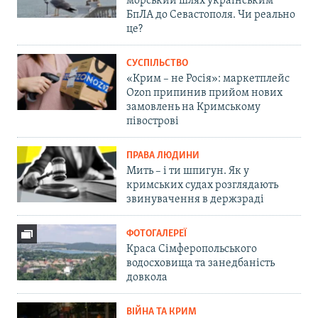
морський шлях українським
БпЛА до Севастополя. Чи реально
це?
СУСПІЛЬСТВО
«Крим – не Росія»: маркетплейс
Ozon припинив прийом нових
замовлень на Кримському
півострові
ПРАВА ЛЮДИНИ
Мить – і ти шпигун. Як у
кримських судах розглядають
звинувачення в держзраді
ФОТОГАЛЕРЕЇ
Краса Сімферопольського
водосховища та занедбаність
довкола
ВІЙНА ТА КРИМ