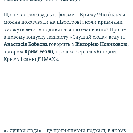
ВІДЕОУРОКИ «ELIFBE»
Русский
Що чекає голлівудські фільми в Криму? Які фільми
СВІДЧЕННЯ ОКУПАЦІЇ
Qırımtatar
можна показувати на півострові і коли кримчани
УКРАЇНСЬКА ПРОБЛЕМА КРИМУ
зможуть легально дивитися іноземне кіно? Про це
в новому випуску подкасту «Слушай сюда» ведуча
ДОЛУЧАЙСЯ!
ІНФОГРАФІКА
Анастасія Бобкова
говорить з
Вікторією Новиковою
,
автором
Крим.Реалії
, про її матеріалі «Кіно для
Криму і санкції IMAX».
Усі сайти RFE/RL
«Слушай сюда» – це щотижневий подкаст, в якому