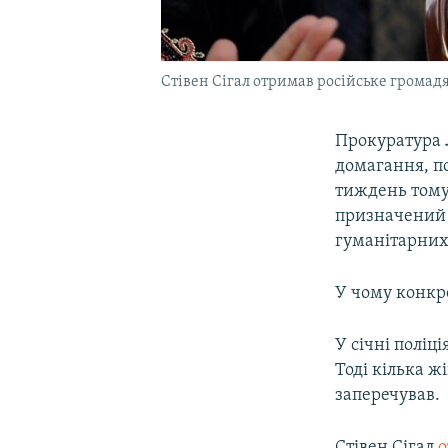
Стівен Сігал отримав російське громад
Прокуратура Л
домагання, п
тиждень тому 
призначений 
гуманітарних 
У чому конкр
У січні поліц
Тоді кілька ж
заперечував.
Стівен Сігал
о