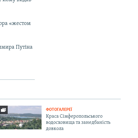
ора «жестом
димира Путіна
ФОТОГАЛЕРЕЇ
Краса Сімферопольського
водосховища та занедбаність
довкола