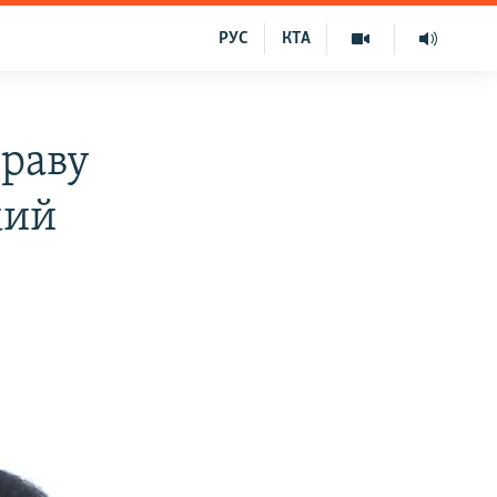
РУС
КТА
праву
кий