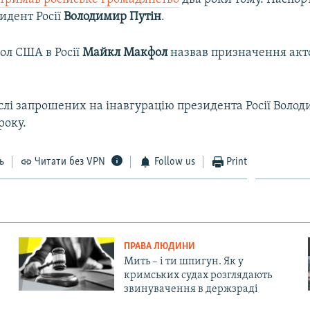
идент Росії
Володимир Путін
.
ол США в Росії
Майкл Макфол
назвав призначення акт
ислі запрошених на інавгурацію президента Росії Воло
року.
ь
Читати без VPN
Follow us
Print
ПРАВА ЛЮДИНИ
Мить – і ти шпигун. Як у
кримських судах розглядають
звинувачення в держзраді