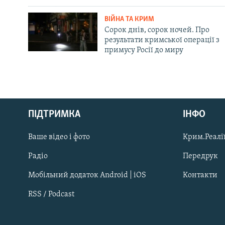
ВІЙНА ТА КРИМ
Сорок днів, сорок ночей. Про
результати кримської операції з
примусу Росії до миру
Русский
ПІДТРИМКА
ІНФО
Qırımtatar
Ваше відео і фото
Крим.Реалії
ДОЛУЧАЙСЯ!
Радіо
Передрук
Мобільний додаток Android | iOS
Контакти
RSS / Podcast
Усі сайти RFE/RL