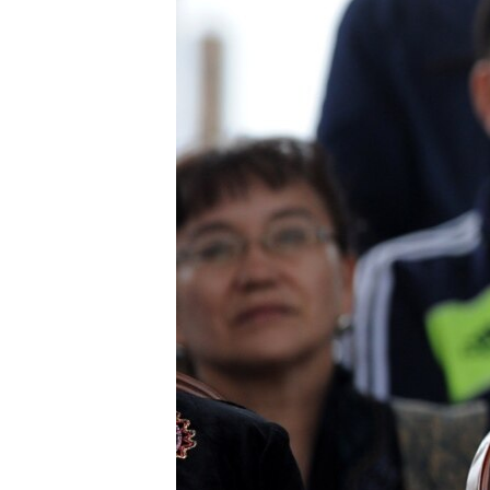
ВІДЕОУРОКИ «ELIFBE»
СВІДЧЕННЯ ОКУПАЦІЇ
УКРАЇНСЬКА ПРОБЛЕМА КРИМУ
ІНФОГРАФІКА