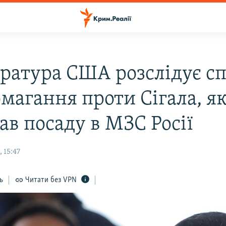
ратура США розслідує с
омагання проти Сігала, я
ав посаду в МЗС Росії
 15:47
ь
Читати без VPN