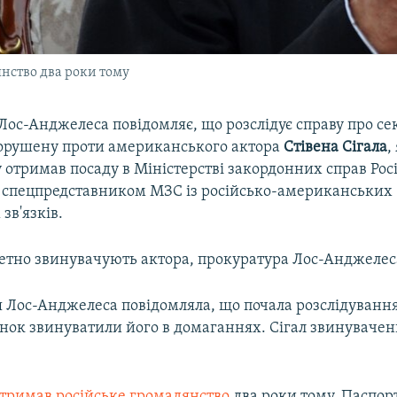
янство два роки тому
ос-Анджелеса повідомляє, що розслідує справу про се
орушену проти американського актора
Стівена Сігала
,
отримав посаду в Міністерстві закордонних справ Росії
спецпредставником МЗС із російсько-американських
зв'язків.
етно звинувачують актора, прокуратура Лос-Анджелес
ія Лос-Анджелеса повідомляла, що почала розслідування
інок звинуватили його в домаганнях. Сігал звинуваче
тримав російське громадянство
два роки тому. Паспор