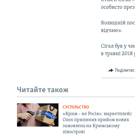
особисто през
Колишній пос
відчаю».
Сігал був у ч
в травні 2018 
Поділитис
Читайте також
СУСПІЛЬСТВО
«Крим – не Росія»: маркетплейс
Ozon припинив прийом нових
замовлень на Кримському
півострові