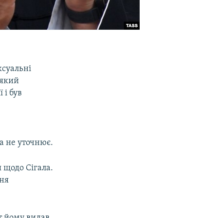
ксуальні
 який
 і був
а не уточнює.
 щодо Сігала.
ння
т йому видав