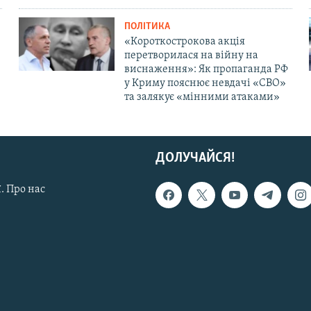
ПОЛІТИКА
«Короткострокова акція
перетворилася на війну на
виснаження»: Як пропаганда РФ
у Криму пояснює невдачі «СВО»
та залякує «мінними атаками»
ДОЛУЧАЙСЯ!
. Про нас