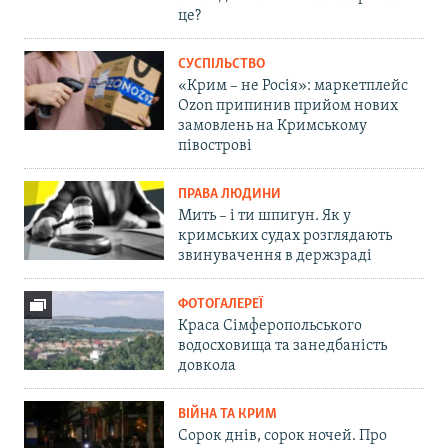
це?
СУСПІЛЬСТВО
«Крим – не Росія»: маркетплейс
Ozon припинив прийом нових
замовлень на Кримському
півострові
ПРАВА ЛЮДИНИ
Мить – і ти шпигун. Як у
кримських судах розглядають
звинувачення в держзраді
ФОТОГАЛЕРЕЇ
Краса Сімферопольського
водосховища та занедбаність
довкола
ВІЙНА ТА КРИМ
Сорок днів, сорок ночей. Про