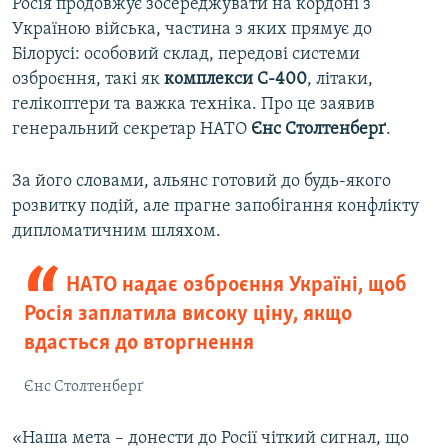
Росія продовжує зосереджувати на кордоні з
Україною війська, частина з яких прямує до
Білорусі: особовий склад, передові системи
озброєння, такі як
комплекси С-400
, літаки,
гелікоптери та важка техніка. Про це заявив
генеральний секретар НАТО
Єнс Столтенберґ
.
За його словами, альянс готовий до будь-якого
розвитку подій, але прагне запобігання конфлікту
дипломатичним шляхом.
НАТО надає озброєння Україні, щоб
Росія заплатила високу ціну, якщо
вдасться до вторгнення
Єнс Столтенберґ
«Наша мета – донести до Росії чіткий сигнал, що