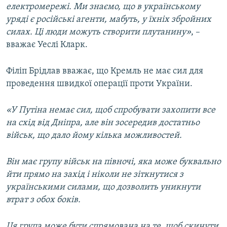
електромережі. Ми знаємо, що в українському
уряді є російські агенти, мабуть, у їхніх збройних
силах. Ці люди можуть створити плутанину»
, –
вважає Уеслі Кларк.
Філіп Брідлав вважає, що Кремль не має сил для
проведення швидкої операції проти України.
«У Путіна немає сил, щоб спробувати захопити все
на схід від Дніпра, але він зосередив достатньо
військ, що дало йому кілька можливостей.
Він має групу військ на півночі, яка може буквально
йти прямо на захід і ніколи не зіткнутися з
українськими силами, що дозволить уникнути
втрат з обох боків.
Ця група може бути спрямована на те, щоб скинути