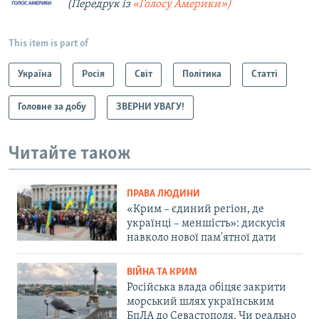
(Передрук із
«Голосу Америки»)
This item is part of
Україна
Росія
Світ
Політика
Статті
Головне за добу
ЗВЕРНИ УВАГУ!
Читайте також
ПРАВА ЛЮДИНИ
«Крим – єдиний регіон, де
українці – меншість»: дискусія
навколо нової пам'ятної дати
ВІЙНА ТА КРИМ
Російська влада обіцяє закрити
морський шлях українським
БпЛА до Севастополя. Чи реально