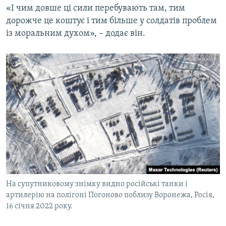
«І чим довше ці сили перебувають там, тим
дорожче це коштує і тим більше у солдатів проблем
із моральним духом», – додає він.
На супутниковому знімку видно російські танки і
артилерію на полігоні Погоново поблизу Воронежа, Росія,
16 січня 2022 року.