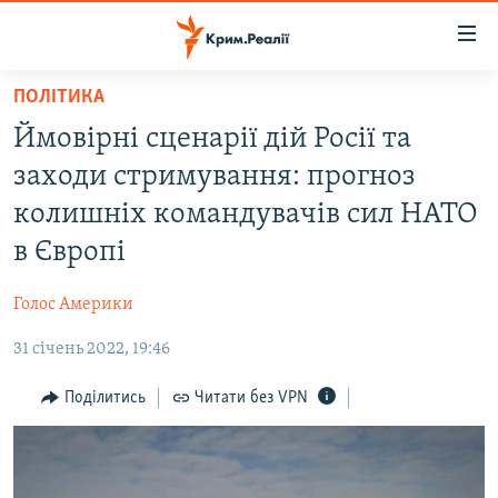
Доступність
посилання
Перейти
ПОЛІТИКА
до
НОВИНИ
Ймовірні сценарії дій Росії та
основного
ВОДА.КРИМ
матеріалу
заходи стримування: прогноз
ВІДЕО ТА ФОТО
Перейти
колишніх командувачів сил НАТО
до
ПОЛІТИКА
в Європі
основної
БЛОГИ
навігації
Голос Америки
Перейти
ПОГЛЯД
до
31 січень 2022, 19:46
ІНТЕРВ'Ю
пошуку
ВСЕ ЗА ДЕНЬ
Поділитись
Читати без VPN
СПЕЦПРОЕКТИ
ЯК ОБІЙТИ БЛОКУВАННЯ
ДЕПОРТАЦІЯ