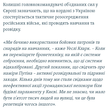
Колишні головнокомандувачі об'єднаних сил у
Європі зазначають, що на кордоні з Україною
спостерігається тактичне розосередження
російських військ, які проводять навчання та
розвідку.
«Ми бачимо використання бойових патронів та
снарядів на навчаннях, – каже Уеслі Кларк. – Коли
ви переміщуєте бронетехніку, на якій є системи
озброєння, необхідно впевнитись, що ці системи
відкалібровані. Другий показник, що свідчить про
наміри Путіна – активні розвідувальні та підривні
заходи. Кілька днів тому ми стали свідками щодо
неефективної акції громадянської непокори біля
будівлі парламенту у Києві. Ми не знаємо, чи мало
бути п'ятсот тисяч людей на вулиці, чи це була
репетиція чогось іншого».