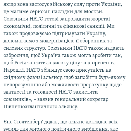
якщо вона застосує військову силу проти України,
це матиме серйозні наслідки для Москви.
Союзники НАТО готові запровадити жорсткі
економічні, політичні та фінансові санкції. Ми
також продовжуємо підтримувати Україну,
допомагаємо з модернізацією її оборонних та
силових структур. Союзники НАТО також надають
озброєння, щоб Україна також могла зробити так,
щоб Росія заплатила високу ціну за вторгнення.
Нарешті, НАТО збільшує свою присутність на
східному фланзі альянсу, щоб запобігти будь-якому
непорозумінню або можливості прорахунку щодо
здатності та готовності НАТО захистити
союзників», – заявив генеральний секретар
Північноатлантичного альянсу.
Єнс Столтенберґ додав, що альянс докладає всіх
зусиль для мирного політичного вирішення, але