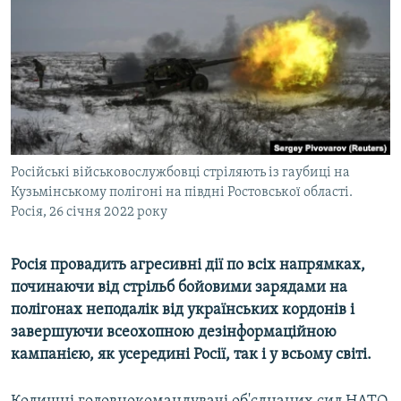
ВІДЕОУРОКИ «ELIFBE»
Русский
СВІДЧЕННЯ ОКУПАЦІЇ
Qırımtatar
УКРАЇНСЬКА ПРОБЛЕМА КРИМУ
ДОЛУЧАЙСЯ!
ІНФОГРАФІКА
Російські військовослужбовці стріляють із гаубиці на
Кузьмінському полігоні на півдні Ростовської області.
Усі сайти RFE/RL
Росія, 26 січня 2022 року
Росія провадить агресивні дії по всіх напрямках,
починаючи від стрільб бойовими зарядами на
полігонах неподалік від українських кордонів і
завершуючи всеохопною дезінформаційною
кампанією, як усередині Росії, так і у всьому світі.