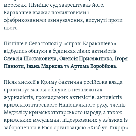
мережах. Пізніше суд заарештував його.
Каракашев вважає помилковими і
сфабрикованими звинувачення, висунуті проти
нього.
Пізніше в Севастополі у «справі Каракашева»
відбулись обшуки в будинках лівих активістів
Олексія Шостаковича, Олексія Присяжнюка, Ігоря
Панюти, Івана Маркова
та
Артема Воробйова
.
Після анексії в Криму фактична російська влада
практикує масові обшуки в незалежних
журналістів, громадських активістів, активістів
кримськотатарського Національного руху, членів
Меджлісу кримськотатарського народу, а також
кримських мусульман, підозрюваних у зв'язках із
забороненою в Росії організацією «Хізб ут-Тахрір».