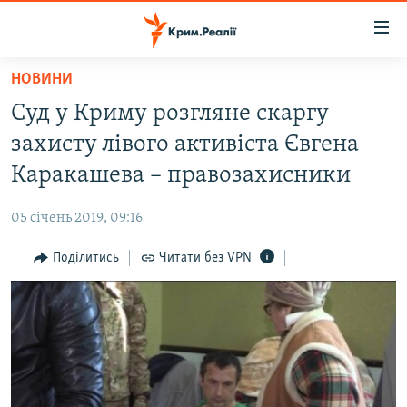
Доступність
посилання
Перейти
НОВИНИ
до
НОВИНИ
Суд у Криму розгляне скаргу
основного
ВОДА.КРИМ
матеріалу
захисту лівого активіста Євгена
ВІДЕО ТА ФОТО
Перейти
Каракашева – правозахисники
до
ПОЛІТИКА
основної
05 січень 2019, 09:16
БЛОГИ
навігації
Перейти
Поділитись
Читати без VPN
ПОГЛЯД
до
ІНТЕРВ'Ю
пошуку
ВСЕ ЗА ДЕНЬ
СПЕЦПРОЕКТИ
ЯК ОБІЙТИ БЛОКУВАННЯ
ДЕПОРТАЦІЯ