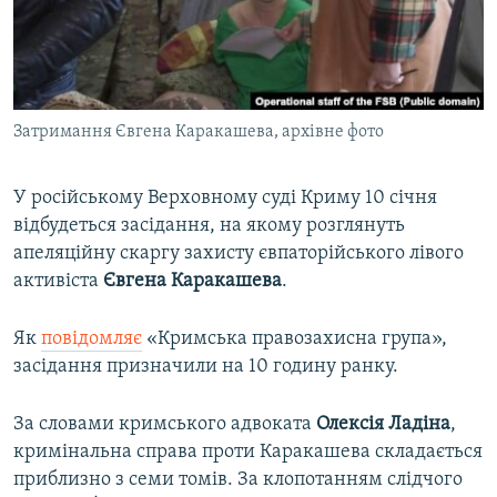
ВІДЕОУРОКИ «ELIFBE»
Русский
СВІДЧЕННЯ ОКУПАЦІЇ
Qırımtatar
УКРАЇНСЬКА ПРОБЛЕМА КРИМУ
Затримання Євгена Каракашева, архівне фото
ДОЛУЧАЙСЯ!
ІНФОГРАФІКА
У російському Верховному суді Криму 10 січня
відбудеться засідання, на якому розглянуть
Усі сайти RFE/RL
апеляційну скаргу захисту євпаторійського лівого
активіста
Євгена Каракашева
.
Як
повідомляє
«Кримська правозахисна група»,
засідання призначили на 10 годину ранку.
За словами кримського адвоката
Олексія Ладіна
,
кримінальна справа проти Каракашева складається
приблизно з семи томів. За клопотанням слідчого