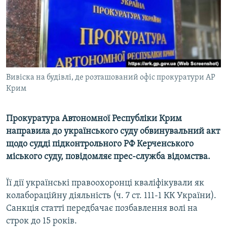
ВІДЕОУРОКИ «ELIFBE»
Русский
СВІДЧЕННЯ ОКУПАЦІЇ
Qırımtatar
УКРАЇНСЬКА ПРОБЛЕМА КРИМУ
ДОЛУЧАЙСЯ!
ІНФОГРАФІКА
Вивіска на будівлі, де розташований офіс прокуратури АР
Крим
Усі сайти RFE/RL
Прокуратура Автономної Республіки Крим
направила до українського суду обвинувальний акт
щодо судді підконтрольного РФ Керченського
міського суду, повідомляє прес-служба відомства.
Її дії українські правоохоронці кваліфікували як
колабораційну діяльність (ч. 7 ст. 111-1 КК України).
Санкція статті передбачає позбавлення волі на
строк до 15 років.