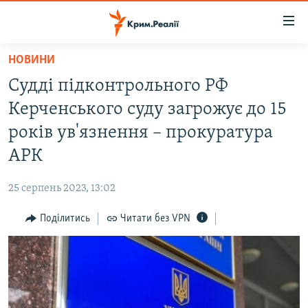
Доступність
посилання
Перейти
НОВИНИ
до
НОВИНИ
Судді підконтрольного РФ
основного
ВОДА.КРИМ
матеріалу
Керченського суду загрожує до 15
ВІДЕО ТА ФОТО
Перейти
років ув'язнення – прокуратура
до
ПОЛІТИКА
АРК
основної
БЛОГИ
навігації
25 серпень 2023, 13:02
Перейти
ПОГЛЯД
до
Поділитись
Читати без VPN
ІНТЕРВ'Ю
пошуку
ВСЕ ЗА ДЕНЬ
СПЕЦПРОЕКТИ
ЯК ОБІЙТИ БЛОКУВАННЯ
ДЕПОРТАЦІЯ