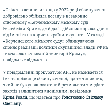
«Слідство встановило, що у 2022 році обвинувачена
добровільно обійняла посаду в незаконно
створеному «Керченському міському суді
Республіки Крим», де й досі здійснює «правосуддя»
від імені та на користь країни-окупанта. У складі
«Керченського міського суду» обвинувачена
сприяє реалізації політики окупаційної влади РФ на
тимчасово окупованій території Криму», –
повідомляє відомство.
У повідомленні прокуратури АРК не називається
ім'я та прізвище обвинуваченої, проте чиновник,
який не був уповноважений розмовляти з медіа та
захотів залишитися анонімним, повідомив
Крим.Реалії
, що йдеться про
Головченко Світлану
Олегівну
.