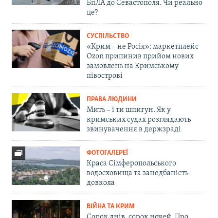
БпЛА до Севастополя. Чи реально
це?
СУСПІЛЬСТВО
«Крим – не Росія»: маркетплейс
Ozon припинив прийом нових
замовлень на Кримському
півострові
ПРАВА ЛЮДИНИ
Мить – і ти шпигун. Як у
кримських судах розглядають
звинувачення в держзраді
ФОТОГАЛЕРЕЇ
Краса Сімферопольського
водосховища та занедбаність
довкола
ВІЙНА ТА КРИМ
Сорок днів, сорок ночей. Про