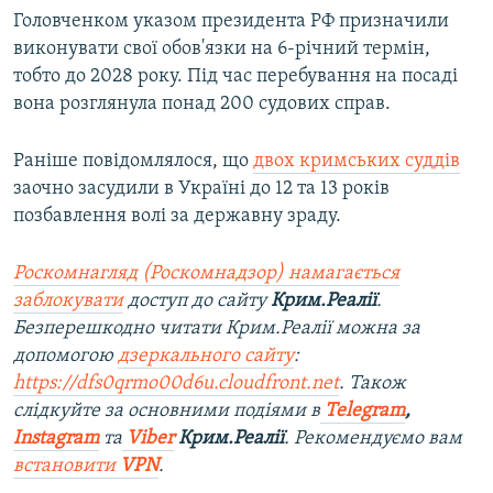
Головченком указом президента РФ призначили
виконувати свої обов'язки на 6-річний термін,
тобто до 2028 року. Під час перебування на посаді
вона розглянула понад 200 судових справ.
Раніше повідомлялося, що
двох кримських суддів
заочно засудили в Україні до 12 та 13 років
позбавлення волі за державну зраду.
Роскомнагляд (Роскомнадзор) намагається
заблокувати
доступ до сайту
Крим.Реалії
.
Безперешкодно читати Крим.Реалії можна за
допомогою
дзеркального сайту
:
https://dfs0qrmo00d6u.cloudfront.net
. Також
слідкуйте за основними подіями в
Telegram
,
Instagram
та
Viber
Крим.Реалії
. Рекомендуємо вам
встановити
VPN
.