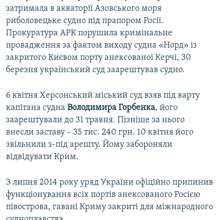
затримала в акваторії Азовського моря
риболовецьке судно під прапором Росії.
Прокуратура АРК порушила кримінальне
провадження за фактом виходу судна «Норд» із
закритого Києвом порту анексованої Керчі, 30
березня український суд заарештував судно.
6 квітня Херсонський міський суд взяв під варту
капітана судна
Володимира Горбенка
, його
заарештували до 31 травня. Пізніше за нього
внесли заставу – 35 тис. 240 грн. 10 квітня його
звільнили з-під арешту. Йому забороняли
відвідувати Крим.
З липня 2014 року уряд України офіційно припинив
функціонування всіх портів анексованого Росією
півострова, гавані Криму закриті для міжнародного
судноплавства.