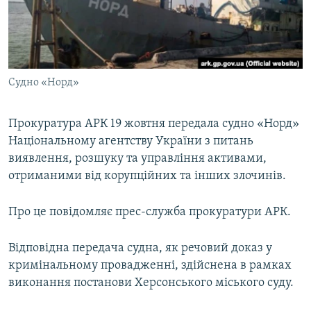
ВІДЕОУРОКИ «ELIFBE»
Русский
СВІДЧЕННЯ ОКУПАЦІЇ
Qırımtatar
УКРАЇНСЬКА ПРОБЛЕМА КРИМУ
Судно «Норд»
ДОЛУЧАЙСЯ!
ІНФОГРАФІКА
Прокуратура АРК 19 жовтня передала судно «Норд»
Національному агентству України з питань
Усі сайти RFE/RL
виявлення, розшуку та управління активами,
отриманими від корупційних та інших злочинів.
Про це повідомляє прес-служба прокуратури АРК.
Відповідна передача судна, як речовий доказ у
кримінальному провадженні, здійснена в рамках
виконання постанови Херсонського міського суду.