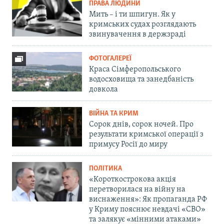
ПРАВА ЛЮДИНИ
Мить – і ти шпигун. Як у
кримських судах розглядають
звинувачення в держзраді
ФОТОГАЛЕРЕЇ
Краса Сімферопольського
водосховища та занедбаність
довкола
ВІЙНА ТА КРИМ
Сорок днів, сорок ночей. Про
результати кримської операції з
примусу Росії до миру
ПОЛІТИКА
«Короткострокова акція
перетворилася на війну на
виснаження»: Як пропаганда РФ
у Криму пояснює невдачі «СВО»
та залякує «мінними атаками»