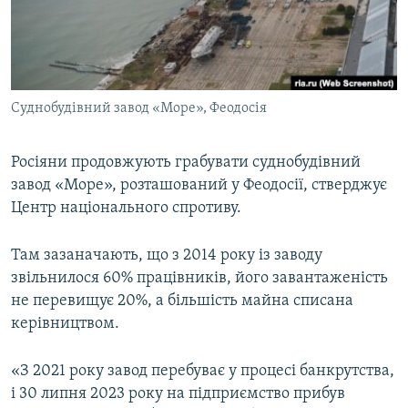
ВІДЕОУРОКИ «ELIFBE»
Русский
СВІДЧЕННЯ ОКУПАЦІЇ
Qırımtatar
УКРАЇНСЬКА ПРОБЛЕМА КРИМУ
Суднобудівний завод «Море», Феодосія
ДОЛУЧАЙСЯ!
ІНФОГРАФІКА
Росіяни продовжують грабувати суднобудівний
завод «Море», розташований у Феодосії, стверджує
Усі сайти RFE/RL
Центр національного спротиву.
Там зазаначають, що з 2014 року із заводу
звільнилося 60% працівників, його завантаженість
не перевищує 20%, а більшість майна списана
керівництвом.
«З 2021 року завод перебуває у процесі банкрутства,
і 30 липня 2023 року на підприємство прибув