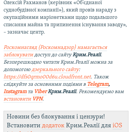
Олексій Рахманов (керівник «Об'єднаної
суднобудівної компанії»), який провів нараду з
окупаційними маріонетками щодо подальшого
списання майна та припинення існування заводу»,
– зазначає центр.
Роскомнагляд (Роскомнадзор) намагається
заблокувати
доступ до сайту
Крим.Реалії
.
Безперешкодно читати Крим.Реалії можна за
допомогою
дзеркального сайту
:
https://dfs0qrmo00d6u.cloudfront.net
. Також
слідкуйте за основними подіями в
Telegram
,
Instagram
та
Viber
Крим.Реалії
. Рекомендуємо вам
встановити
VPN
.
Новини без блокування і цензури!
Встановити
додаток
Крим.Реалії для
iOS