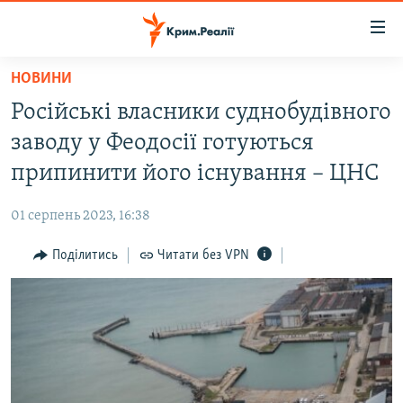
Доступність
посилання
Перейти
НОВИНИ
до
НОВИНИ
Російські власники суднобудівного
основного
ВОДА.КРИМ
матеріалу
заводу у Феодосії готуються
ВІДЕО ТА ФОТО
Перейти
припинити його існування – ЦНС
до
ПОЛІТИКА
основної
01 серпень 2023, 16:38
БЛОГИ
навігації
Перейти
Поділитись
Читати без VPN
ПОГЛЯД
до
ІНТЕРВ'Ю
пошуку
ВСЕ ЗА ДЕНЬ
СПЕЦПРОЕКТИ
ЯК ОБІЙТИ БЛОКУВАННЯ
ДЕПОРТАЦІЯ