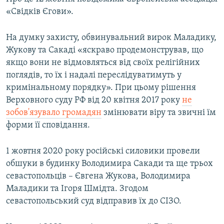
«Свідків Єгови».
На думку захисту, обвинувальний вирок Маладику,
Жукову та Сакаді «яскраво продемонстрував, що
якщо вони не відмовляться від своїх релігійних
поглядів, то їх і надалі переслідуватимуть у
кримінальному порядку». При цьому рішення
Верховного суду РФ від 20 квітня 2017 року
не
зобов'язувало громадян
змінювати віру та звичні їм
форми її сповідання.
1 жовтня 2020 року російські силовики провели
обшуки в будинку Володимира Сакади та ще трьох
севастопольців – Євгена Жукова, Володимира
Маладики та Ігоря Шмідта. Згодом
севастопольський суд відправив їх до СІЗО.