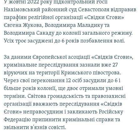
У жовтні 2022 року підконтрольний Росії
Нахімовський районний суд Севастополя відправив
парафіян релігійної організації «Свідки Єгови»
Євгена Жукова, Володимира Маладику та
Володимира Сакаду до колонії загального режиму.
Усіх троє засуджені до 6 років позбавлення волі.
За даними Європейської асоціації «Свідків Єгови»,
кримінальне переслідування зазнали вже 27
віруючих на території Кримського півострова.
Через свої переконання 12 осіб засудили до 6 і
більше років колонії, ще двоє отримали умовні
терміни. Світова громадськість та правозахисні
організації вважають переслідування «Свідків
Єгови» неправосудним і закликають Російську
Федерацію припинити кримінальні справи та
звільнити в'язнів совісті.