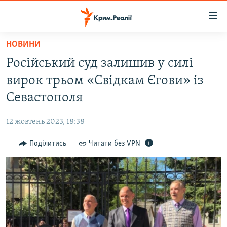
Доступність
посилання
Перейти
НОВИНИ
до
НОВИНИ
Російський суд залишив у силі
основного
ВОДА.КРИМ
матеріалу
вирок трьом «Свідкам Єгови» із
ВІДЕО ТА ФОТО
Перейти
Севастополя
до
ПОЛІТИКА
основної
12 жовтень 2023, 18:38
БЛОГИ
навігації
Перейти
Поділитись
Читати без VPN
ПОГЛЯД
до
ІНТЕРВ'Ю
пошуку
ВСЕ ЗА ДЕНЬ
СПЕЦПРОЕКТИ
ЯК ОБІЙТИ БЛОКУВАННЯ
ДЕПОРТАЦІЯ