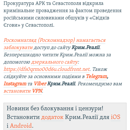
Прокуратура АРК та Севастополя відкрила
кримінальне провадження за фактом проведення
російськими силовиками обшуків у «Свідків
Єгови» у Севастополі.
Роскомнагляд (Роскомнадзор) намагається
заблокувати
доступ до сайту
Крим.Реалії
.
Безперешкодно читати Крим.Реалії можна за
допомогою
дзеркального сайту
:
https://dfs0qrmo00d6u.cloudfront.net
. Також
слідкуйте за основними подіями в
Telegram
,
Instagram
та
Viber
Крим.Реалії
. Рекомендуємо вам
встановити
VPN
.
Новини без блокування і цензури!
Встановити
додаток
Крим.Реалії для
iOS
і
Android
.