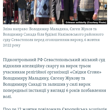
ВІДЕОУРОКИ «ELIFBE»
Русский
СВІДЧЕННЯ ОКУПАЦІЇ
Qırımtatar
УКРАЇНСЬКА ПРОБЛЕМА КРИМУ
Зліва направо: Володимир Маладика, Євген Жуков та
ДОЛУЧАЙСЯ!
ІНФОГРАФІКА
Володимир Сакада біля будівлі Нахімовського районного
суду Севастополя перед оголошенням вироку, 6 жовтня
2022 року
Усі сайти RFE/RL
Підконтрольний РФ Севастопольський міський суд
відхилив апеляційну скаргу на вирок трьом
учасникам релігійної організації «Свідки Єгови»
Володимиру Маладику, Євгену Жукову та
Володимиру Сакаді та залишив у силі вирок
попередньої інстанції у вигляді 6 років позбавлення
волі.
Про це 12 жовтня повідомила Європейська асоціація