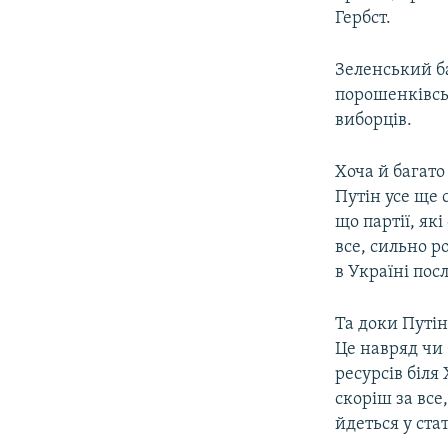
Гербст.
Зеленський ба
порошенківськ
виборців.
Хоча й багато
Путін усе ще 
що партії, як
все, сильно р
в Україні пос
Та доки Путін
Це навряд чи 
ресурсів біля
скоріш за все
йдеться у стат