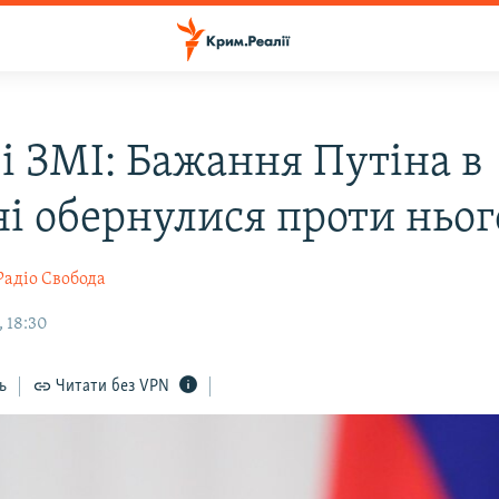
ві ЗМІ: Бажання Путіна в
ні обернулися проти ньог
Радіо Свобода
, 18:30
ь
Читати без VPN