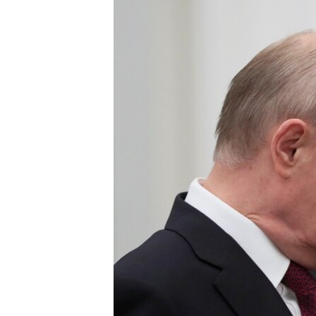
ВІДЕОУРОКИ «ELIFBE»
СВІДЧЕННЯ ОКУПАЦІЇ
УКРАЇНСЬКА ПРОБЛЕМА КРИМУ
ІНФОГРАФІКА