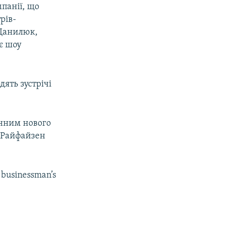
панії, що
рів-
 Данилюк,
є шоу
дять зустрічі
енним нового
 Райфайзен
l businessman’s