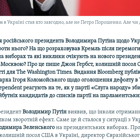
 в Україні став хто завгодно, але не Петро Порошенко. Але чи
 російського президента Володимира Путіна щодо Ук
роти нього? На що розраховував Кремль після перемог
а виборах та які виклики очікують на нового президен
з Москвою? Про це пише Джон Гербст, колишній посол 
атті для The Washington Times. Видання Bloomberg публі
гарха Ігоря Коломойського щодо оголошення дефолту в У
dependent реагують на те, як у партії «Слуга народу» з
бутніх кандидатів до списків партії на парламентськи
резидент
Володимир
Путін
виявив, що інколи отриман
ком зворотній ефект. Саме це й сталося у ситуації з Ук
лодимира
Зеленського
на президентських виборах. Пр
 колишній посол США в Україні, директор Євразійськог