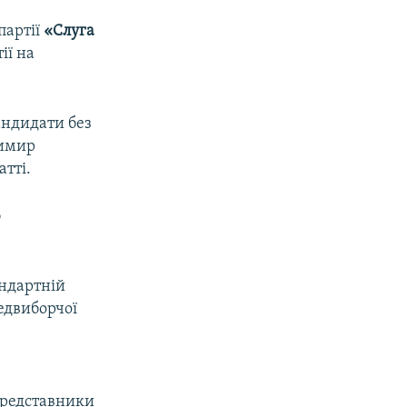
партії
«Слуга
ії на
андидати без
димир
атті.
б
андартній
едвиборчої
 представники