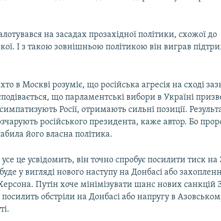
лотувався на засадах прозахідної політики, схожої до
ої. І з такою зовнішньою політикою він виграв підтр
 хто в Москві розуміє, що російська агресія на сході заз
сподівається, що парламентські вибори в Україні призве
і симпатизують Росії, отримають сильні позиції. Результ
озчарують російського президента, каже автор. Бо прор
лабила його власна політика.
 усе це усвідомить, він точно спробує посилити тиск на
буде у вигляді нового наступу на Донбасі або захоплен
 Херсона. Путін хоче мінімізувати шанс нових санкцій З
, посилить обстріли на Донбасі або напругу в Азовськом
ті.