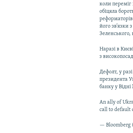
коли переміг 
обіцяла борот
реформаторів
його зв’язки
Зеленського,
Наразі в Києв
з високопоса
Дефолт, у раз
президента У
банку у Відні
An ally of Ukr
call to default
— Bloomberg 