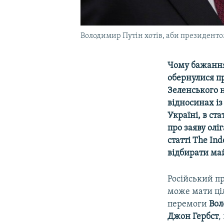
Володимир Путін хотів, аби президентом
Чому бажання
обернулися п
Зеленського н
відносинах і
Україні, в ст
про заяву олі
статті The In
відбирати май
Російський п
може мати ціл
перемоги
Во
Джон
Гербст
,