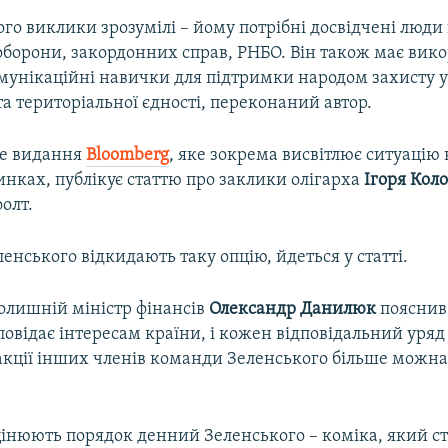
го виклики зрозумілі – йому потрібні досвідчені люди 
оборони, закордонних справ, РНБО. Він також має вик
омунікаційні навички для підтримки народом захисту 
та територіальної єдності, переконаний автор.
е видання
Bloomberg
, яке зокрема висвітлює ситуацію 
нках, публікує статтю про заклики олігарха
Ігоря
Кол
олт.
нського відкидають таку опцію, йдеться у статті.
олишній міністр фінансів
Олександр
Данилюк
пояснив
повідає інтересам країни, і кожен відповідальний уря
еакції інших членів команди Зеленського більше можн
цінюють порядок денний Зеленського – коміка, який ст