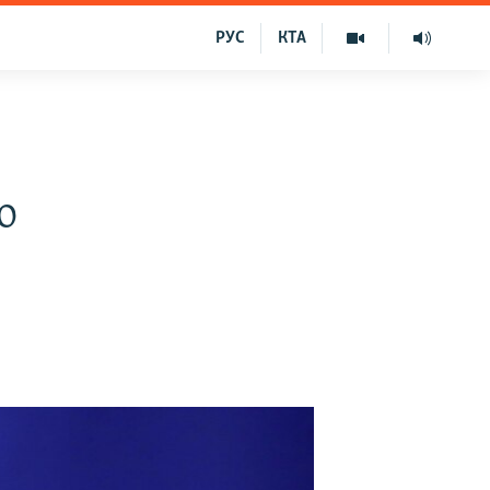
РУС
КТА
о