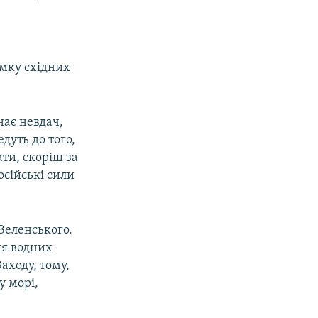
имку східних
нає невдач,
дуть до того,
ати, скоріш за
осійські сили
 Зеленського.
ня водних
аходу, тому,
у морі,