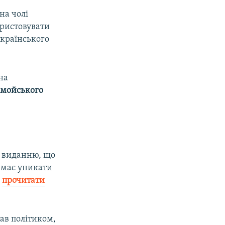
на чолі
ористовувати
українського
на
омойського
 виданню, що
д має уникати
а
прочитати
ав політиком,