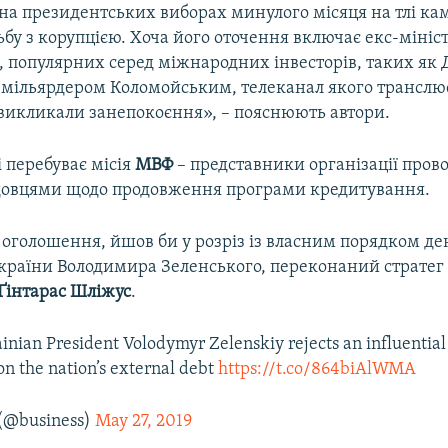
на президентських виборах минулого місяця на тлі кам
ьбу з корупцією. Хоча його оточення включає екс-мініст
, популярних серед міжнародних інвесторів, таких як
 з мільярдером Коломойським, телеканал якого транслю
 викликали занепокоєння», – пояснюють автори.
і перебуває місія
МВФ
– представники організації прово
довцями щодо продовження програми кредитування.
і оголошення, йшов би у розріз із власним порядком д
країни Володимира Зеленського, переконаний стратег
Ґінтарас
Шліжус
.
ainian President Volodymyr Zelenskiy rejects an influentia
 on the nation’s external debt
https://t.co/864biAlWMA
(@business)
May 27, 2019