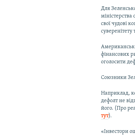
Для Зеленсько
міністерства 
свої чудові к
суверенітету 
Американськ
фінансових ри
оголосити деф
Союзники Зеле
Наприклад, к
дефолт не від
його. (Про р
тут
).
«Інвестори о