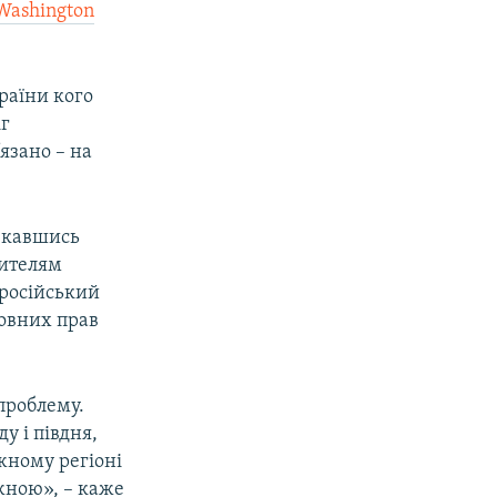
Washington
раїни кого
іг
’язано – на
чекавшись
жителям
 російський
новних прав
проблему.
у і півдня,
жному регіоні
ажною», – каже