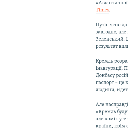
«Атлантичної
Times
.
Путін ясно д
завгодно, але
Зеленський. Щ
результат вп
Кремль розра
інавгурації,
Донбасу росій
паспорт – це 
людини, йдеть
Але насправд
«Кремль будув
але комік усе
країни, крім 