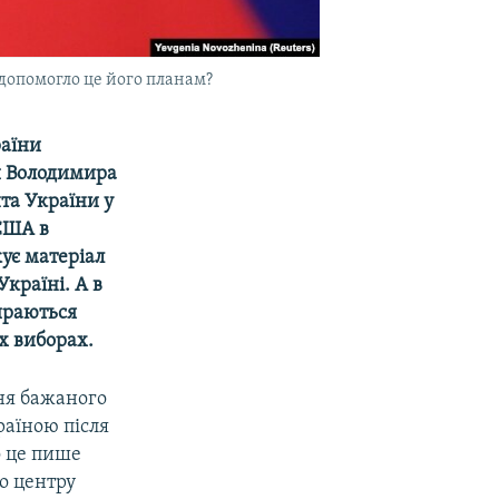
 допомогло це його планам?
раїни
и Володимира
та України у
США в
кує матеріал
країні. А в
бираються
х виборах.
ня бажаного
раїною після
о це пише
о центру