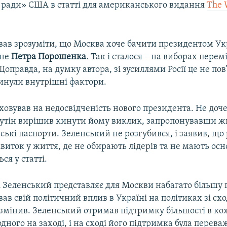
 ради» США в статті для американського видання
The 
авав зрозуміти, що Москва хоче бачити президентом Ук
 не
Петра
Порошенка
. Так і сталося – на виборах перем
оправда, на думку автора, зі зусиллями Росії це не пов
линули внутрішні фактори.
ховував на недосвідченість нового президента. Не до
 Путін вирішив кинути йому виклик, запропонувавши 
ські паспорти. Зеленський не розгубився, і заявив, що
квиток у життя, де не обирають лідерів та не мають ос
ся у статті.
і Зеленський представляє для Москви набагато більшу 
ав свій політичний вплив в Україні на політиках зі сход
 змінив. Зеленський отримав підтримку більшості в ко
одного на заході, і на сході його підтримка була перев