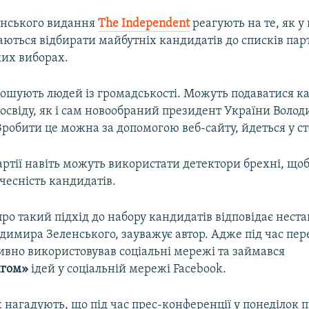
танського видання
The Independent
реагують на те, як у 
ються відбирати майбутніх кандидатів до списків парт
их виборах.
рошують людей із громадськості. Можуть подаватися к
досвіду, як і сам новообраний президент України Воло
робити це можна за допомогою веб-сайту, йдеться у ст
артії навіть можуть використати детектори брехні, що
чесність кандидатів.
о такий підхід до набору кандидатів відповідає нест
димира Зеленського, зауважує автор. Адже під час пер
ивно використовував соціальні мережі та займався
нгом»
ідей у соціальній мережі Facebook.
ж нагадують, що під час прес-конференції у понеділок