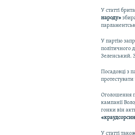
У статті бри
народу»
збира
парламентськ
У партію зап
політичного 
Зеленський. З
Посадовці з п
протестувати 
Оголошення пр
кампанії Воло
гонки він акт
«краудсорси
У статті тако