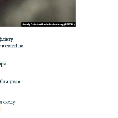
флікту
в статті на
оря
обництва» –
я сходу
l