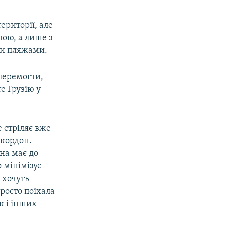
ериторії, але
ною, а лише з
ми пляжами.
перемогти,
е Грузію у
 стріляє вже
 кордон.
на має до
 мінімізує
е хочуть
росто поїхала
к і інших