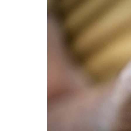
ВІДЕОУРОКИ «ELIFBE»
СВІДЧЕННЯ ОКУПАЦІЇ
УКРАЇНСЬКА ПРОБЛЕМА КРИМУ
ІНФОГРАФІКА