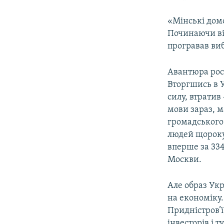
«Мінські домо
Починаючи ві
програвав виб
Авантюра рос
Вторгшись в У
силу, втратив
мови зараз, м
громадського 
людей щороку 
вперше за 334
Москви.
Але образ Укра
на економіку.
Придністров’ї
інвесторів і 