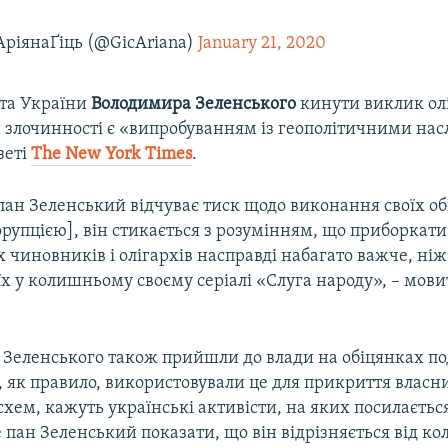
АріянаҐіць (@GicAriana)
January 21, 2020
та України
Володимира Зеленського
кинути виклик олі
й злочинності є «випробуванням із геополітичними нас
зеті
The New York Times
.
пан Зеленський відчуває тиск щодо виконання своїх о
орупцією], він стикається з розумінням, що приборкати
чиновників і олігархів насправді набагато важче, ні
х у колишньому своєму серіалі «Слуга народу», – мови
Зеленського також прийшли до влади на обіцянках по
, як правило, використовували це для прикриття власн
хем, кажуть українські активісти, на яких посилаєтьс
 пан Зеленський показати, що він відрізняється від к