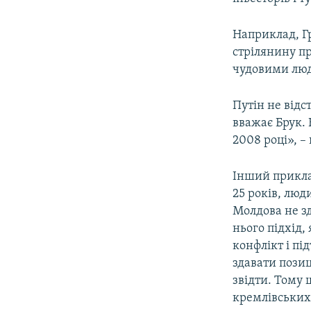
Наприклад, Гр
стрілянину пр
чудовими люд
Путін не відс
вважає Брук. 
2008 році», –
Інший прикла
25 років, лю
Молдова не зд
нього підхід,
конфлікт і пі
здавати позиц
звідти. Тому 
кремлівських 