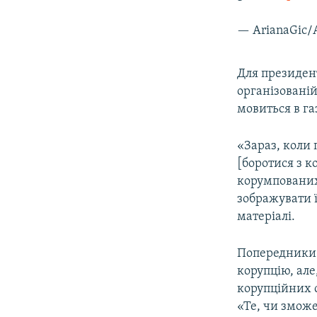
— ArianaGic/
Для президен
організовані
мовиться в га
«Зараз, коли 
[боротися з к
корумпованих 
зображувати ї
матеріалі.
Попередники 
корупцію, але
корупційних с
«Те, чи зможе