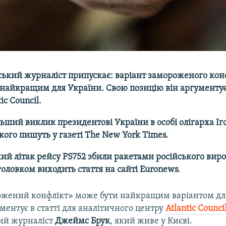
кий журналіст припускає: варіант замороженого кон
найкращим для України. Свою позицію він аргументує 
ic Council.
ьший виклик президентові України в особі олігарха Іг
ого пишуть у газеті The New York Times.
ий літак рейсу PS752 збили ракетами російського вир
головком виходить стаття на сайті Euronews.
жений конфлікт» може бути найкращим варіантом дл
ментує в статті для аналітичного центру
Atlantic Counci
ий журналіст
Джеймс Брук
, який живе у Києві.