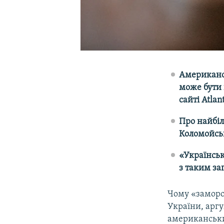
Американсь
може бути 
сайті Atlant
Про найбіл
Коломойськ
«Українськ
з таким за
Чому «заморо
України, аргу
американськ