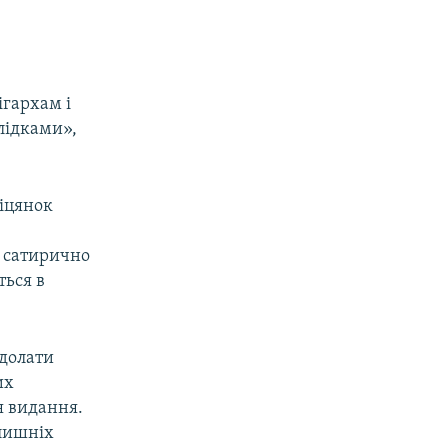
гархам і
лідками»,
біцянок
ж сатирично
ться в
долати
их
я видання.
олишніх