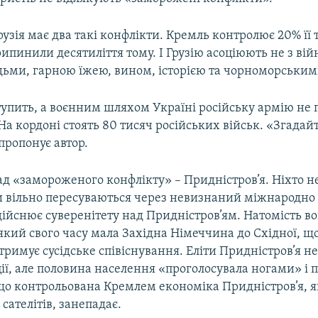
узія має два такі конфлікти. Кремль контролює 20% її т
ипинили десятиліття тому. І Грузію асоціюють не з вій
ьми, гарною їжею, вином, історією та чорноморськи
тупить, а воєнним шляхом Україні російську армію не 
На кордоні стоять 80 тисяч російських військ. «Згадайт
 пропонує автор.
д «замороженого конфлікту» – Придністров’я. Ніхто не
ди вільно пересуваються через невизнаний міжнародно
ійснює суверенітету над Придністров’ям. Натомість во
 який свого часу мала Західна Німеччина до Східної, що
дтримує сусідське співіснування. Еліти Придністров’я н
ії, але половина населення «проголосувала ногами» і п
що контрольована Кремлем економіка Придністров’я, я
сателітів, занепадає.