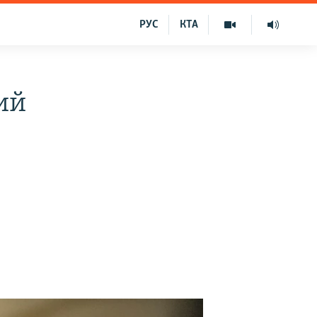
РУС
КТА
ий