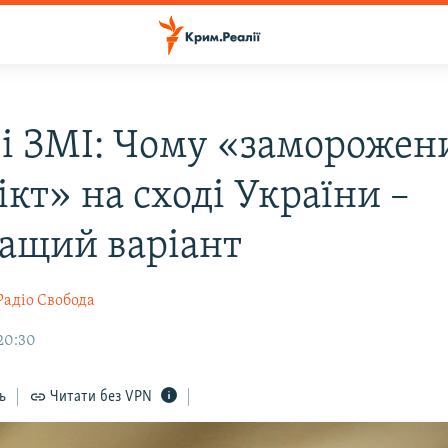
ві ЗМІ: Чому «заморожен
кт» на сході України –
ащий варіант
Радіо Свобода
 20:30
ь
Читати без VPN