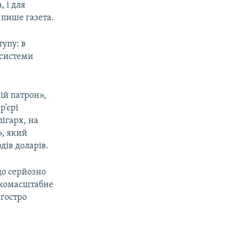
 і для
 пише газета.
тупу: в
 системи
ій патрон»,
р’єрі
лігарх, на
», який
дів доларів.
що серйозно
окомасштабне
 гостро