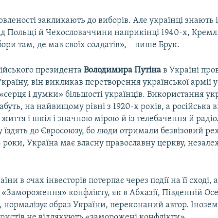
вленості закликають до виборів. Але українці знають і
д Польщі й Чехословаччини наприкінці 1940-х, Кремл
ори там, де мав своїх солдатів», – пише Брук.
ійського президента
Володимира Путіна
в Україні про
країну, він викликав перетворення української армії 
 «серця і думки» більшості українців. Використання ук
абуть, на найвищому рівні з 1920-х років, а російська 
життя і шкіл і значною мірою й із телебачення й раді
їздять до Євросоюзу, бо люди отримали безвізовий режи
 роки, Україна має власну православну церкву, незале
їни в очах інвесторів потерпає через події на її сході, 
 «Замороження» конфлікту, як в Абхазії, Південній Осе
, нормалізує образ України, переконаний автор. Інозе
туристів не відлякують «заморожені конфлікти».