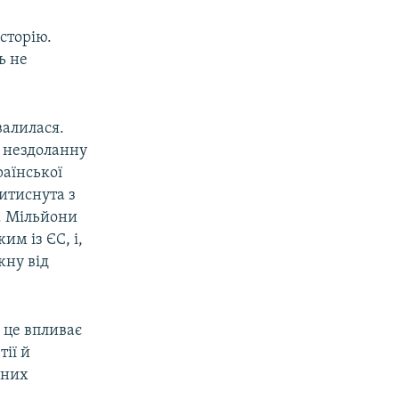
сторію.
ь не
валилася.
у нездоланну
раїнської
витиснута з
о. Мільйони
м із ЄС, і,
жну від
а це впливає
тії й
мних