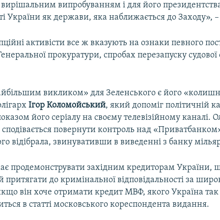
е вирішальним випробуванням і для його президентства,
і України як держави, яка наближається до Заходу», –
ційні активісти все ж вказують на ознаки певного пос
Генеральної прокуратури, спробах перезапуску судової
йбільшим викликом» для Зеленського є його «колишн
олігарх
Ігор Коломойський
, який допоміг політичній ка
оказом його серіалу на своєму телевізійному каналі. О
, сподівається повернути контроль над «Приватбанком
го відібрала, звинувативши в виведенні з банку мільяр
ає продемонструвати західним кредиторам України, 
 притягати до кримінальної відповідальності за шир
кщо він хоче отримати кредит МВФ, якого Україна так
иться в статті московського кореспондента видання.