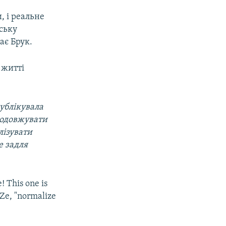
, і реальне
ську
ає Брук.
 житті
публікувала
родовжувати
лізувати
е задля
! This one is
 Ze, "normalize