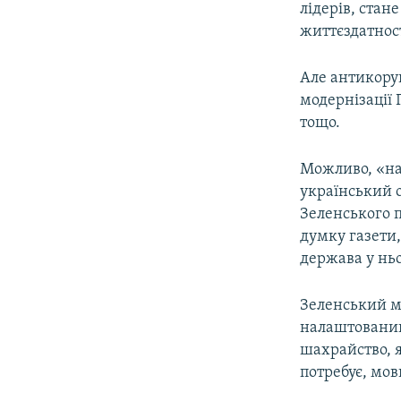
лідерів, стан
життєздатност
Але антикоруп
модернізації 
тощо.
Можливо, «на
український 
Зеленського п
думку газети
держава у ньо
Зеленський м
налаштований
шахрайство, я
потребує, мов