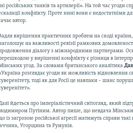
тіні російських танків та артилерії». На той час угоди с
скалації конфлікту. Проте нині вони є недостатніми дл
ачає автор.
Задля вирішення практичних проблем на сході країни,
наголошує на важливості ревізії рамкових домовленост
продовження діалогу з міжнародними партнерами. О
перешкодою у вирішенні конфлікту є різниця в інтерпр
Мінських угод. За словами британського аналітика
Дан
«Україна розглядає угоди як можливість відновлення с
суверенітету, тоді як для Росії це навпаки – шанс пору
суверенітет».
Далі йдеться про імперіалістичний світогляд, який під
олодимиром Путіним. Автор пише, що невдача Мінськи
о із загрозою російської агресії матимуть справи такі 
аччина, Угорщина та Румунія.