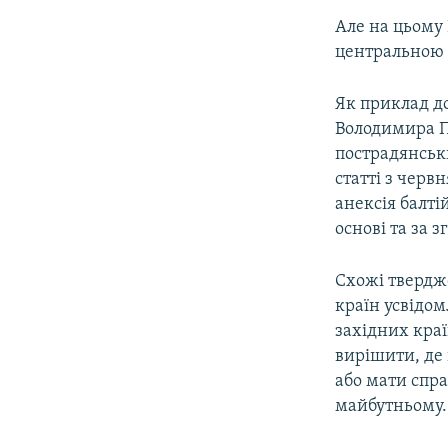
Але на цьому 
центральною 
Як приклад д
Володимира Пу
пострадянськ
статті з черв
анексія балті
основі та за 
Схожі твердж
країн усвідо
західних кра
вирішити, де 
або мати спра
майбутньому.