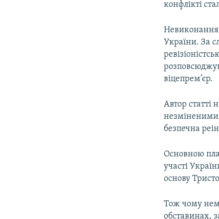
конфлікті ста
Невиконання 
України. За 
ревізіоністсь
розповсюджув
віцепрем’єр.
Автор статті 
незміненими: 
безпечна реін
Основною пла
участі Україн
основу Тристо
Тож чому нем
обставинах, з