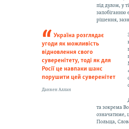
під дулом, у 
запобіганню е
рішення, зазн
Україна розглядає
угоди як можливість
відновлення свого
суверенітету, тоді як для
Росії це навпаки шанс
порушити цей суверенітет
Данкен Аллан
та зокрема В
означатиме, щ
Польща, Слов