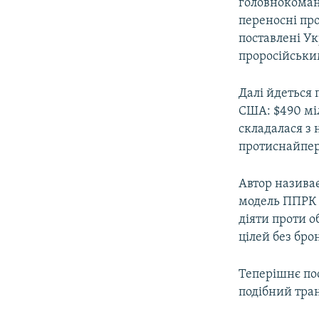
головнокома
переносні пр
поставлені Ук
проросійським
Далі йдеться 
США: $490 міл
складалася з 
протиснайпер
Автор назива
модель ППРК 
діяти проти о
цілей без брон
Теперішнє пос
подібний тран