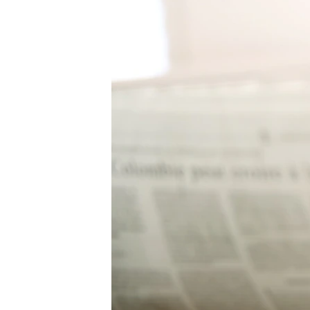
ВІДЕОУРОКИ «ELIFBE»
СВІДЧЕННЯ ОКУПАЦІЇ
УКРАЇНСЬКА ПРОБЛЕМА КРИМУ
ІНФОГРАФІКА