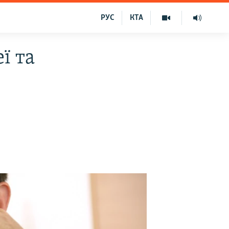
РУС
КТА
ї та