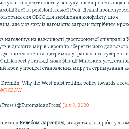
иступає за креативність у пошуку нових рішень щодо 
мбіційної та ревізіоністської Росії. Дедалі пропонує м
отворчих сил ОБСЄ для вирішення конфлікту, що є
им, але у зв’язку із вагомістю загрози потрібним крок
в наголошує на важливості двосторонньої співпраці з
уть відновити мир в Європі та зберегти його для всього 
дує, що зміцнення підтримки українського сувереніте
ї цілісності у вигляді модифікації Мінських угод стано
й крок у процесі становлення миру та стримування ам
 Kremlin: Why the West must rethink policy towards a revis
JFNvJ1C3GW
 Press (@EuromaidanPress)
July 9, 2020
написана
Келебом Ларсоном
, згадується інтерв’ю, у яко