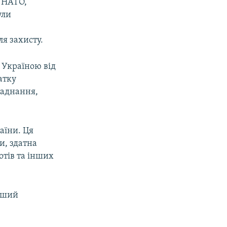
ю НАТО,
ули
ля захисту.
 Україною від
атку
ладнання,
аїни. Ця
и, здатна
отів та інших
ерший