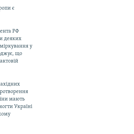
ропи є
дента РФ
ни деяких
 міркування у
ерджує, що
рактовій
західних
иротворення
аїни мають
могти Україні
екому