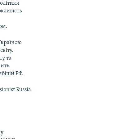
політики
ожливість
ом.
 Україною
світу.
ту та
вить
біцій РФ.
ionist Russia
му