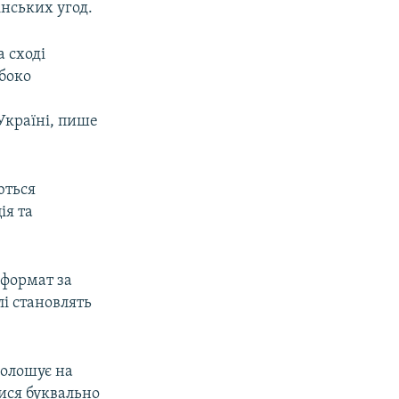
інських угод.
 сході
ибоко
Україні, пише
ються
ія та
формат за
лі становлять
голошує на
лися буквально