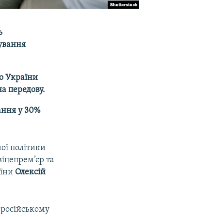
ь
мування
о України
а передову.
ання у 30%
ої політики
віцепрем’єр та
аїни
Олексій
о-російському