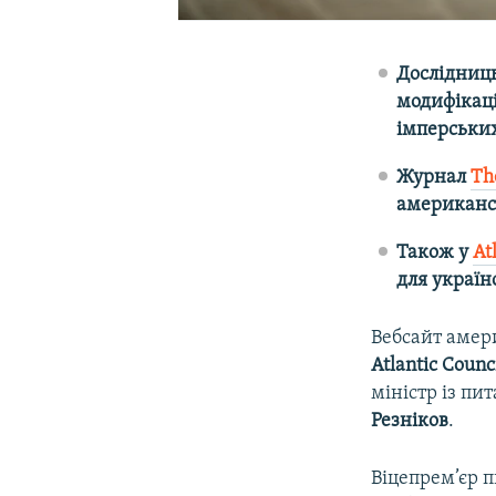
Дослідниц
модифікаці
імперських
Журнал
Th
американсь
Також у
At
для україн
Вебсайт амер
Atlantic Counc
міністр із пи
Резніков
.
Віцепрем’єр п