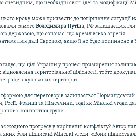
ло очевидним, що необхідні свіжі ідеї та модифікації М
цього кроку може призвести до погіршення ситуації на
словами самого
Володимира Путіна
, РФ залишається гл
кою державою, що означає, що кремлівська агресія
атиметься далі Європою, якщо її не буде припинено в 
нагадує, що цілі України у процесі примирення залиша
відновлення територіальної цілісності, тобто деокупац
теграція окупованих територій.
тформою для переговорів залишається Нормандський 
и, Росії, Франції та Німеччини, тоді як Мінські угоди да
ронньої контактної групи.
ає жодного прогресу у вирішенні конфлікту? Автор на
а яких були підписані Мінські угоди: «Вони підписува