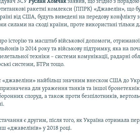
ндувач ЗСУ
Руслан Хомчак
заявив, що згідно з порадо
отитанкові ракетні комлекси (ППРК) «Джавелін», що б
раїні від США, будуть виведені на передову конфлікту з
и силами на сході країни, проте використані тільки д
про історію та масштаб військової допомоги, отриманої
ьйонів із 2014 року та військову підтримку, яка на поч
нелетальної техніки – системи комунікації, радарні об
ські системи, БТРи тощо.
є «джавеліни» найбільш значним внеском США до Укр
призначена для ураження танків та іншої бронетехнік
боронних споруд, а також проти безпілотників, вертоль
і.
тачання є другим, після того, як Україна отримала п
ш «джавелінів» у 2018 році.