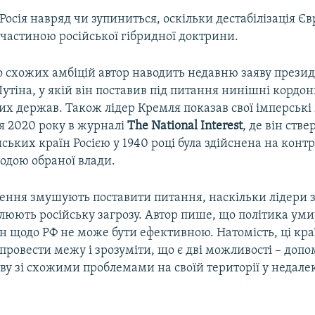
Росія навряд чи зупиниться, оскільки дестабілізація Єв
частиною російської гібридної доктрини.
о схожих амбіцій автор наводить недавню заяву прези
тіна, у якій він поставив під питання нинішні кордо
их держав. Також лідер Кремля показав свої імперські
ня 2020 року в журналі
The
National
Interest
, де він ств
йських країн Росією у 1940 році була здійснена на конт
згодою обраної влади.
ення змушують поставити питання, наскільки лідери 
млюють російську загрозу. Автор пише, що політика ум
їн щодо РФ не може бути ефективною. Натомість, ці кр
провести межу і зрозуміти, що є дві можливості – допо
ву зі схожими проблемами на своїй території у недал