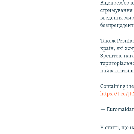
Віцепрем'єр в
стримування а
введення мир
безпрецедентн
Також Резніко
країн, які хоч
Зрештою нага
територіально
найважливіши
Containing the
https://t.co/
— Euromaidan
У статті, що 