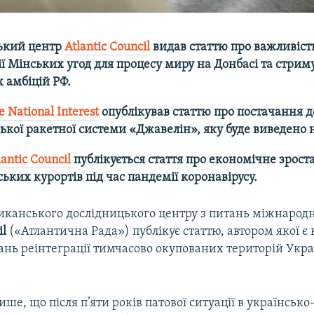
ький центр
Atlantic Council
видав статтю про важливіст
ї Мінських угод для процесу миру на Донбасі та стри
 амбіцій РФ.
e National Interest
опублікував статтю про постачання д
кої ракетної системи «Джавелін», яку буде виведено н
lantic Council
публікується стаття про економічне зрост
ських курортів під час пандемії коронавірусу.
иканського дослідницького центру з питань міжнародн
il
(«Атлантична Рада») публікує статтю, автором якої є 
тань реінтеграції тимчасово окупованих територій Укр
ише, що після п’яти років патової ситуації в українськ