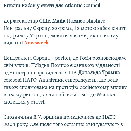
Віталій Рибак у статті для Atlantic Council.
Держсекретар США
Майк Помпео
відвідує
Центральну Європу, зокрема, і з метою забезпечити
підтримку Україні, мовиться в американському
виданні
Newsweek
.
Центральна Європа – регіон, де Росія розповсюджує
свій вплив. Поїздка Помпео є ознакою відданості
адміністрації президента США
Дональда
Трампа
союзові НАТО. Аналітики стверджують, що вона
також спрямована на протидію російському впливу
в цьому регіоні, який наближається до Москви,
мовиться у статті.
Словаччина й Угорщина приєдналися до НАТО
2004 року. Але після того останню звинувачують у