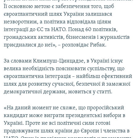
Її основною метою є забезпечення того, щоб
євроатлантичний шлях України залишався
незворотним, а політика відповідала цілям
інтеграції до ЄС та НАТО. Понад 60 політиків,
громадських активістів, бізнесменів і журналістів
приєдналися до неї», – розповідає Рибак.
За словами Климпуш-Цинцадзе, в Україні існує
велика необхідність пояснювати суспільству, що
євроатлантична інтеграція – найбільш ефективний
шлях для розвитку сучасної, безпечної й заможної
демократичної держави, мовиться у статті.
«На даний момент не схоже, що проросійський
кандидат може виграти президентські вибори в
Україні. Проте не всі політичні сили готові
продовжувати шлях країни до Європи і членства в