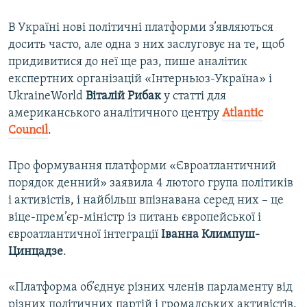
В Україні нові політичні платформи з’являються
досить часто, але одна з них заслуговує на те, щоб
придивитися до неї ще раз, пише аналітик
експертних організацій «Інтерньюз-Україна» і
UkraineWorld
Віталій Рибак
у статті для
американського аналітичного центру
Atlantic
Council
.
Про формування платформи «Євроатлантичний
порядок денний» заявила 4 лютого група політиків
і активістів, і найбільш впізнавана серед них – це
віце-прем’єр-міністр із питань європейської і
євроатлантичної інтеграції
Іванна Климпуш-
Цинцадзе
.
«Платформа об’єднує різних членів парламенту від
різних політичних партій і громадських активістів.