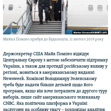
ВІДЕОУРОКИ «ELIFBE»
Русский
СВІДЧЕННЯ ОКУПАЦІЇ
Qırımtatar
УКРАЇНСЬКА ПРОБЛЕМА КРИМУ
ДОЛУЧАЙСЯ!
ІНФОГРАФІКА
Майкл Помпео прибув до Будапешта, 11 лютого 2019 року
Держсекретар США Майк Помпео відвідує
Усі сайти RFE/RL
Центральну Європу з метою забезпечити підтримку
України, а також для протидії російському впливу у
регіоні, мовиться в американському виданні
Newsweek. Комікові Володимиру Зеленському
треба буде надати більше деталей щодо його
програми, якщо він хоче потрапити до другого туру
виборів, пише сайт американського телеканалу
CNBC. Яка політична платформа в Україні
заслуговує на особливу увагу – розповідає аналітик