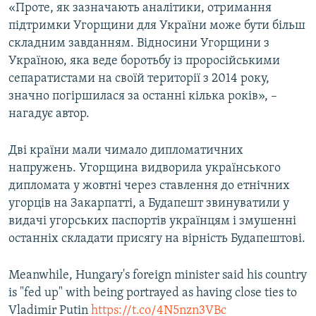
«Проте, як зазначають аналітики, отримання
підтримки Угорщини для України може бути більш
складним завданням. Відносини Угорщини з
Україною, яка веде боротьбу із проросійськими
сепаратистами на своїй території з 2014 року,
значно погіршилася за останні кілька років», –
нагадує автор.
Дві країни мали чимало дипломатичних
напружень. Угорщина видворила українського
дипломата у жовтні через ставлення до етнічних
угорців на Закарпатті, а Будапешт звинуватили у
видачі угорських паспортів українцям і змушенні
останніх складати присягу на вірність Будапештові.
Meanwhile, Hungary's foreign minister said his country
is "fed up" with being portrayed as having close ties to
Vladimir Putin
https://t.co/4N5nzn3VBc