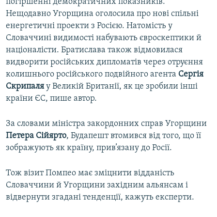
погіршенні демократичних показників.
Нещодавно Угорщина оголосила про нові спільні
енергетичні проекти з Росією. Натомість у
Словаччині видимості набувають євроскептики й
націоналісти. Братислава також відмовилася
видворити російських дипломатів через отруєння
колишнього російського подвійного агента
Сергія
Скрипаля
у Великій Британії, як це зробили інші
країни ЄС, пише автор.
За словами міністра закордонних справ Угорщини
Петера Сійярто
, Будапешт втомився від того, що її
зображують як країну, прив’язану до Росії.
Тож візит Помпео має зміцнити відданість
Словаччини й Угорщини західним альянсам і
відвернути згадані тенденції, кажуть експерти.