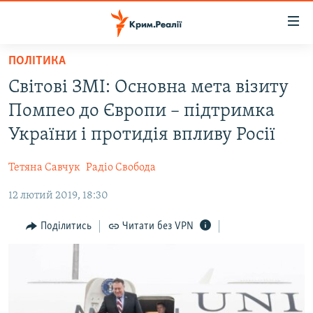
Доступність
посилання
Перейти
ПОЛІТИКА
до
НОВИНИ
Світові ЗМІ: Основна мета візиту
основного
ВОДА.КРИМ
матеріалу
Помпео до Європи – підтримка
ВІДЕО ТА ФОТО
Перейти
України і протидія впливу Росії
до
ПОЛІТИКА
основної
Тетяна Савчук
Радіо Свобода
БЛОГИ
навігації
Перейти
12 лютий 2019, 18:30
ПОГЛЯД
до
ІНТЕРВ'Ю
Поділитись
Читати без VPN
пошуку
ВСЕ ЗА ДЕНЬ
СПЕЦПРОЕКТИ
ЯК ОБІЙТИ БЛОКУВАННЯ
ДЕПОРТАЦІЯ