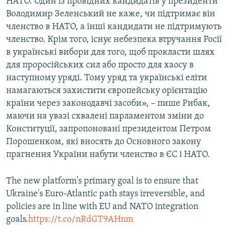
НАТО. Один із провідних кандидатів у президенти
Володимир Зеленський не каже, чи підтримає він
членство в НАТО, а інші кандидати не підтримують
членство. Крім того, існує небезпека втручання Росії
в українські вибори для того, щоб прокласти шлях
для проросійських сил або просто для хаосу в
наступному уряді. Тому уряд та українські еліти
намагаються захистити європейську орієнтацію
країни через законодавчі засоби», – пише Рибак,
маючи на увазі схвалені парламентом зміни до
Конституції, запропоновані президентом Петром
Порошенком, які вносять до Основного закону
прагнення України набути членство в ЄС і НАТО.
The new platform's primary goal is to ensure that
Ukraine's Euro-Atlantic path stays irreversible, and
policies are in line with EU and NATO integration
goals.
https://t.co/nRdGT9AHnm