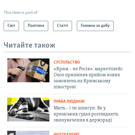
This item is part of
Світ
Політика
Статті
Головне за добу
Читайте також
СУСПІЛЬСТВО
«Крим – не Росія»: маркетплейс
Ozon припинив прийом нових
замовлень на Кримському
півострові
ПРАВА ЛЮДИНИ
Мить – і ти шпигун. Як у
кримських судах розглядають
звинувачення в держзраді
ФОТОГАЛЕРЕЇ