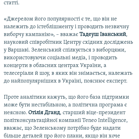
статті.
«Джерелом його популярності є те, що він не
належить до істеблішменту і проводить незвичну
виборчу кампанію», – вважає
Тадеуш Іванський
,
науковий співробітник Центру східних досліджень
у Варшаві. Зеленський спілкується з виборцями,
використовуючи соціальні медіа, і проводить
концерти в обласних центрах України, а
телесеріали й шоу, в яких він знімається, належать
до найпопулярніших в Україні, пояснює експерт.
Проте аналітики кажуть, що його база підтримки
може бути нестабільною, а політична програма є
неясною.
Отілія Дганд
, старший віце-президент
політконсультаційної компанії Teneo Intelligence,
вважає, що Зеленському потрібно буде надати
більше деталей про його плани, якщо він хоче