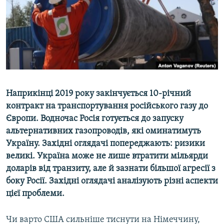
ВІДЕОУРОКИ «ELIFBE»
Русский
СВІДЧЕННЯ ОКУПАЦІЇ
Qırımtatar
УКРАЇНСЬКА ПРОБЛЕМА КРИМУ
ДОЛУЧАЙСЯ!
ІНФОГРАФІКА
Наприкінці 2019 року закінчується 10-річний
контракт на транспортування російського газу до
Усі сайти RFE/RL
Європи. Водночас Росія готується до запуску
альтернативних газопроводів, які оминатимуть
Україну. Західні оглядачі попереджають: ризики
великі. Україна може не лише втратити мільярди
доларів від транзиту, але й зазнати більшої агресії з
боку Росії. Західні оглядачі аналізують різні аспекти
цієї проблеми.
Чи варто США сильніше тиснути на Німеччину,