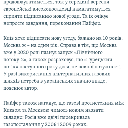
продовжуватиметься, тож у середині вересня
європейські високопосадовці намагатимуться
сприяти підписанню нової угоди. Та їх очікує
непросте завдання, переконаний Пайфер.
Київ хоче підписати нову угоду, бажано на 10 років.
Москва ж – на один рік. Справа в тім, що Москва
вже у 2020 році планує запуск «Північного
потоку-2», а також розраховує, що «Турецький
потік» наступного року досягне повної потужності.
У разі використання альтернативних газових
шляхів потреба в українських значно впаде,
пояснює автор.
Пайфер також нагадує, що газові протистояння між
Києвом та Москвою чимось новим назвати
складно: Росія вже двічі перекривала
газопостачання у 2006 і 2009 роках.