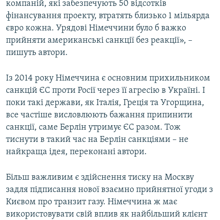
компаній, які забезпечують 50 відсотків
фінансування проекту, втратять близько 1 мільярда
євро кожна. Урядові Німеччини було б важко
прийняти американські санкції без реакції», –
пишуть автори.
Із 2014 року Німеччина є основним прихильником
санкцій ЄС проти Росії через її агресію в Україні. І
поки такі держави, як Італія, Греція та Угорщина,
все частіше висловлюють бажання припинити
санкції, саме Берлін утримує ЄС разом. Тож
тиснути в такий час на Берлін санкціями – не
найкраща ідея, переконані автори.
Більш важливим є здійснення тиску на Москву
задля підписання нової взаємно прийнятної угоди з
Києвом про транзит газу. Німеччина ж має
використовувати свій вплив як найбільший клієнт