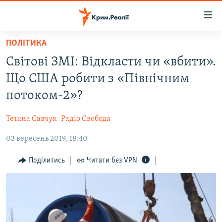
Доступність
посилання
Перейти
ПОЛІТИКА
до
НОВИНИ
Світові ЗМІ: Відкласти чи «вбити».
основного
ВОДА.КРИМ
матеріалу
Що США робити з «Північним
ВІДЕО ТА ФОТО
Перейти
потоком-2»?
до
ПОЛІТИКА
основної
Тетяна Савчук
Радіо Свобода
БЛОГИ
навігації
Перейти
03 вересень 2019, 18:40
ПОГЛЯД
до
ІНТЕРВ'Ю
Поділитись
Читати без VPN
пошуку
ВСЕ ЗА ДЕНЬ
СПЕЦПРОЕКТИ
ЯК ОБІЙТИ БЛОКУВАННЯ
ДЕПОРТАЦІЯ