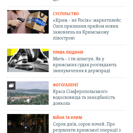
СУСПІЛЬСТВО
«Крим – не Росія»: маркетплейс
Ozon припинив прийом нових
замовлень на Кримському
півострові
ПРАВА ЛЮДИНИ
Мить – і ти шпигун. Як у
кримських судах розглядають
звинувачення в держзраді
ФОТОГАЛЕРЕЇ
Краса Сімферопольського
водосховища та занедбаність
довкола
ВІЙНА ТА КРИМ
Сорок днів, сорок ночей. Про
результати кримської операції з