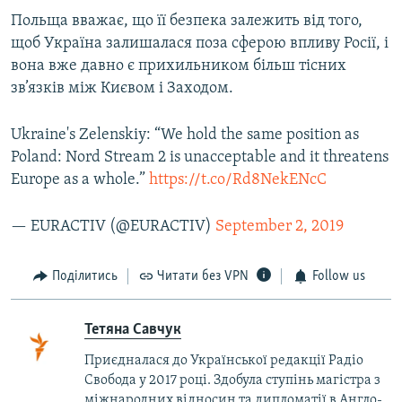
Польща вважає, що її безпека залежить від того,
щоб Україна залишалася поза сферою впливу Росії, і
вона вже давно є прихильником більш тісних
зв’язків між Києвом і Заходом.
Ukraine's Zelenskiy: “We hold the same position as
Poland: Nord Stream 2 is unacceptable and it threatens
Europe as a whole.”
https://t.co/Rd8NekENcC
— EURACTIV (@EURACTIV)
September 2, 2019
Поділитись
Читати без VPN
Follow us
Тетяна Савчук
Приєдналася до Української редакції Радіо
Свобода у 2017 році. Здобула ступінь магістра з
міжнародних відносин та дипломатії в Англо-