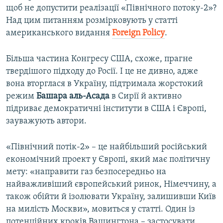
щоб не допустити реалізації «Північного потоку-2»?
Над цим питанням розмірковують у статті
американського видання
Foreign Policy
.
Більша частина Конгресу США, схоже, прагне
твердішого підходу до Росії. І це не дивно, адже
вона вторглася в Україну, підтримала жорстокий
режим
Башара аль-Асада
в Сирії й активно
підриває демократичні інститути в США і Європі,
зауважують автори.
«Північний потік-2» – це найбільший російський
економічний проект у Європі, який має політичну
мету: «направити газ безпосередньо на
найважливіший європейський ринок, Німеччину, а
також обійти й ізолювати Україну, залишивши Київ
на милість Москви», мовиться у статті. Один із
потенційних кроків Вашингтона – застосувати