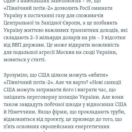
Одне з найбільших занепокоєнь – те, що
«Північний потік-2» дозволить Росії оминати
Україну в постачанні газу для споживачів
Центральної та Західної Європи, а це позбавить
Україну життєво важливих транзитних доходів, які
складають 2–3 мільярди доларів на рік – 3 відсотки
від ВВП держави. Це може відкрити можливість
для подальшої агресії Москви на сході України,
мовиться у статті.
Зрозуміло, що США цілком можуть «вбити»
«Північний потік-2». Але чи варто? «Нові санкції
США можуть затримати його і виграти час, що
зміцнить переговорну позицію України. Але вони
також завдадуть побічної шкоди у відносинах США
й Німеччини. Якщо фірми, що прокладають труби,
відмовляться від проекту, це призведе до того, що
п’ять основних європейських енергетичних