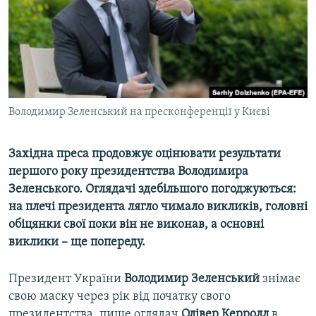
ВІДЕОУРОКИ «ELIFBE»
Русский
СВІДЧЕННЯ ОКУПАЦІЇ
Qırımtatar
УКРАЇНСЬКА ПРОБЛЕМА КРИМУ
ДОЛУЧАЙСЯ!
ІНФОГРАФІКА
Володимир Зеленський на пресконференції у Києві
Західна преса продовжує оцінювати результати
Усі сайти RFE/RL
першого року президентства Володимира
Зеленського. Оглядачі здебільшого погоджуються:
на плечі президента лягло чимало викликів, головні
обіцянки свої поки він не виконав, а основні
виклики – ще попереду.
Президент України
Володимир Зеленський
знімає
свою маску через рік від початку свого
президентства, пише оглядач
Олівер Керролл
в