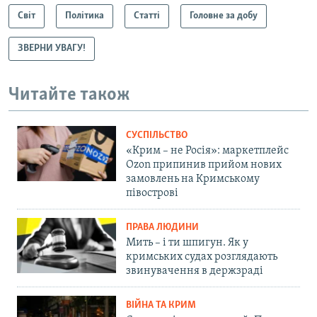
Світ
Політика
Статті
Головне за добу
ЗВЕРНИ УВАГУ!
Читайте також
СУСПІЛЬСТВО
«Крим – не Росія»: маркетплейс
Ozon припинив прийом нових
замовлень на Кримському
півострові
ПРАВА ЛЮДИНИ
Мить – і ти шпигун. Як у
кримських судах розглядають
звинувачення в держзраді
ВІЙНА ТА КРИМ