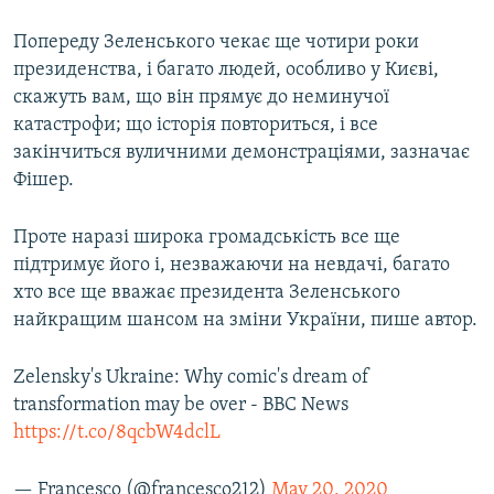
Попереду Зеленського чекає ще чотири роки
президенства, і багато людей, особливо у Києві,
скажуть вам, що він прямує до неминучої
катастрофи; що історія повториться, і все
закінчиться вуличними демонстраціями, зазначає
Фішер.
Проте наразі широка громадськість все ще
підтримує його і, незважаючи на невдачі, багато
хто все ще вважає президента Зеленського
найкращим шансом на зміни України, пише автор.
Zelensky's Ukraine: Why comic's dream of
transformation may be over - BBC News
https://t.co/8qcbW4dclL
— Francesco (@francesco212)
May 20, 2020