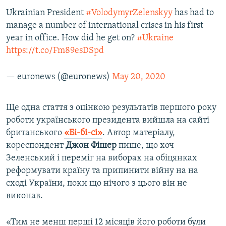
Ukrainian President
#VolodymyrZelenskyy
has had to
manage a number of international crises in his first
year in office. How did he get on?
#Ukraine
https://t.co/Fm89esDSpd
— euronews (@euronews)
May 20, 2020
Ще одна стаття з оцінкою результатів першого року
роботи українського президента вийшла на сайті
британського
«Бі-бі-сі»
. Автор матеріалу,
кореспондент
Джон Фішер
пише, що хоч
Зеленський і переміг на виборах на обіцянках
реформувати країну та припинити війну на на
сході України, поки що нічого з цього він не
виконав.
«Тим не менш перші 12 місяців його роботи були