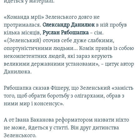
йдеться у матеріалі.
«Команда мрії» Зеленського довго не
протрималася.
Олександр Данилюк
в ній пробув
кілька місяців,
Руслан Рябошапка
– сім.
«(Зеленський) оточив себе дуже слабкими,
опортуністичними людьми… Комік привів із собою
некомпетентних людей, які зараз керують
великими державними установами», – цитує автор
Данилюка.
Рябошапка сказав Фішеру, що Зеленський «замість
того, щоб обрати боротьбу з олігархами, обрав з
ними мир і консенсус».
А от Івана Баканова реформатором назвати ніхто
не може, йдеться у статті. Він друг дитинства
Зеленського.