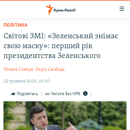
Доступність
посилання
Перейти
ПОЛІТИКА
до
НОВИНИ
Світові ЗМІ: «Зеленський знімає
основного
ВОДА.КРИМ
матеріалу
свою маску»: перший рік
ВІДЕО ТА ФОТО
Перейти
президентства Зеленського
до
ПОЛІТИКА
основної
Тетяна Савчук
Радіо Свобода
БЛОГИ
навігації
Перейти
22 травень 2020, 10:30
ПОГЛЯД
до
ІНТЕРВ'Ю
Поділитись
Читати без VPN
пошуку
ВСЕ ЗА ДЕНЬ
СПЕЦПРОЕКТИ
ЯК ОБІЙТИ БЛОКУВАННЯ
ДЕПОРТАЦІЯ