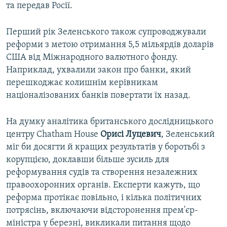
та передав Росії.
Перший рік Зеленського також супроводжували
реформи з метою отримання 5,5 мільярдів доларів
США від Міжнародного валютного фонду.
Наприклад, ухвалили закон про банки, який
перешкоджає колишнім керівникам
націоналізованих банків повертати їх назад.
На думку аналітика британського дослідницького
центру Chatham House
Орисі Луцевич
, Зеленський
міг би досягти й кращих результатів у боротьбі з
корупцією, доклавши більше зусиль для
реформування судів та створення незалежних
правоохоронних органів. Експерти кажуть, що
реформа протікає повільно, і кілька політичних
потрясінь, включаючи відсторонення прем'єр-
міністра у березні, викликали питання щодо