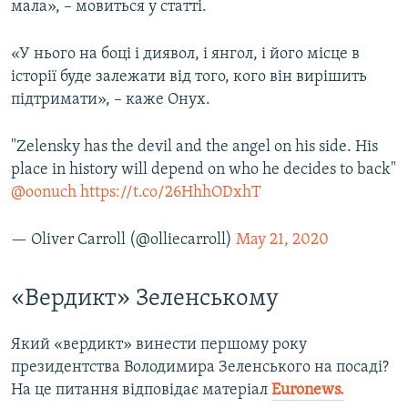
мала», – мовиться у статті.
«У нього на боці і диявол, і янгол, і його місце в
історії буде залежати від того, кого він вирішить
підтримати», – каже Онух.
"Zelensky has the devil and the angel on his side. His
place in history will depend on who he decides to back"
@oonuch
https://t.co/26HhhODxhT
— Oliver Carroll (@olliecarroll)
May 21, 2020
«Вердикт» Зеленському
Який «вердикт» винести першому року
президентства Володимира Зеленського на посаді?
На це питання відповідає матеріал
Euronews
.